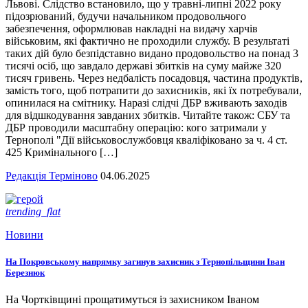
Львові. Слідство встановило, що у травні-липні 2022 року
підозрюваний, будучи начальником продовольчого
забезпечення, оформлював накладні на видачу харчів
військовим, які фактично не проходили службу. В результаті
таких дій було безпідставно видано продовольство на понад 3
тисячі осіб, що завдало державі збитків на суму майже 320
тисяч гривень. Через недбалість посадовця, частина продуктів,
замість того, щоб потрапити до захисників, які їх потребували,
опинилася на смітнику. Наразі слідчі ДБР вживають заходів
для відшкодування завданих збитків. Читайте також: СБУ та
ДБР проводили масштабну операцію: кого затримали у
Тернополі "Дії військовослужбовця кваліфіковано за ч. 4 ст.
425 Кримінального […]
Редакція Терміново
04.06.2025
trending_flat
Новини
На Покровському напрямку загинув захисник з Тернопільщини Іван
Березнюк
На Чортківщині прощатимуться із захисником Іваном