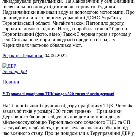
ліквідовували рятувальники. На Лановеччині у селі Влащинці
після сильного дощу підтопило два приватні будинки.
Надзвичайники відкачали воду за допомогою мотопомпи. Про
це повідомили в Головному управлінні ДСНС України у
Тернопільській області. Читайте також: Підтопило дорогу,
городи та домоволодіння. Негода наробила сильної біди на
Тернопільщині (фото, відео) Також 3 червня гроза з громом у
селі Синява перетворили людські городи на озера, а у
Чернихівцях частково обвалився міст.
Редакція Терміново
04.06.2025
trending_flat
Новини
У Тернополі працівник ТЦК завдав 320 тисяч збитків державі
На Тернопільщині вручили підозру працівнику ТЦК. Чоловік
завдав збитків у розмірі 320 тисяч гривень. Працівники
Державного бюро розслідувань повідомили про підозру
військовослужбовцю Тернопільського обласного ТЦК та СП
за службову недбалість, що призвела до значних збитків під
час воєнного стану. Про це повідомили в Теруправлінні ДБР у