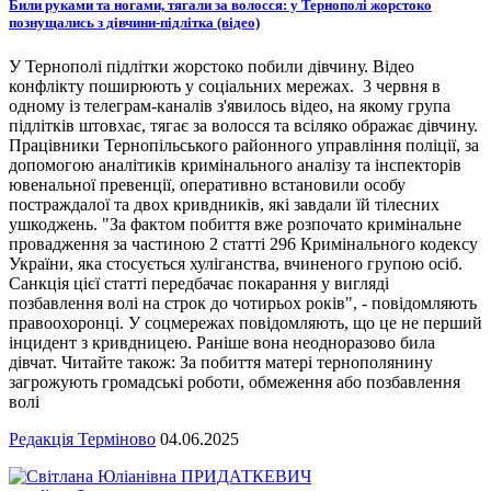
Били руками та ногами, тягали за волосся: у Тернополі жорстоко
познущались з дівчини-підлітка (відео)
У Тернополі підлітки жорстоко побили дівчину. Відео
конфлікту поширюють у соціальних мережах. 3 червня в
одному із телеграм-каналів з'явилось відео, на якому група
підлітків штовхає, тягає за волосся та всіляко ображає дівчину.
Працівники Тернопільського районного управління поліції, за
допомогою аналітиків кримінального аналізу та інспекторів
ювенальної превенції, оперативно встановили особу
постраждалої та двох кривдників, які завдали їй тілесних
ушкоджень. "За фактом побиття вже розпочато кримінальне
провадження за частиною 2 статті 296 Кримінального кодексу
України, яка стосується хуліганства, вчиненого групою осіб.
Санкція цієї статті передбачає покарання у вигляді
позбавлення волі на строк до чотирьох років", - повідомляють
правоохоронці. У соцмережах повідомляють, що це не перший
інцидент з кривдницею. Раніше вона неодноразово била
дівчат. Читайте також: За побиття матері тернополянину
загрожують громадські роботи, обмеження або позбавлення
волі
Редакція Терміново
04.06.2025