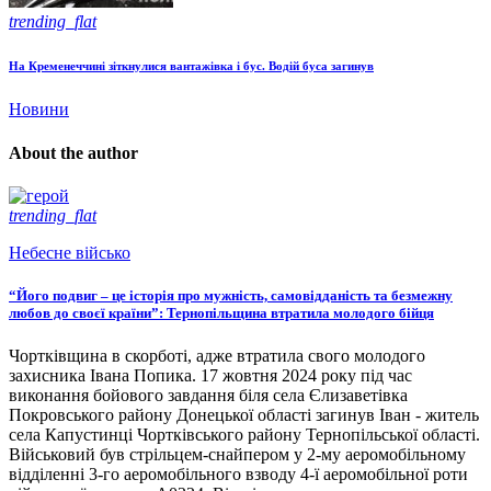
trending_flat
На Кременеччині зіткнулися вантажівка і бус. Водій буса загинув
Новини
About the author
trending_flat
Небесне військо
“Його подвиг – це історія про мужність, самовідданість та безмежну
любов до своєї країни”: Тернопільщина втратила молодого бійця
Чортківщина в скорботі, адже втратила свого молодого
захисника Івана Попика. 17 жовтня 2024 року під час
виконання бойового завдання біля села Єлизаветівка
Покровського району Донецької області загинув Іван - житель
села Капустинці Чортківського району Тернопільської області.
Військовий був стрільцем-снайпером у 2-му аеромобільному
відділенні 3-го аеромобільного взводу 4-ї аеромобільної роти