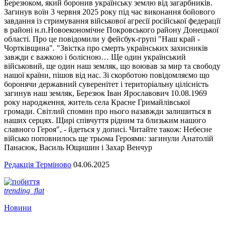
Березюком, який боронив українську землю від загарбників.
Загинув воїн 3 червня 2025 року під час виконання бойового
завдання із стримування військової агресії російської федерації
в районі н.п.Новоекономічне Покровського району Донецької
області. Про це повідомили у фейсбук-групі "Наш край -
Чортківщина". "Звістка про смерть українських захисників
завжди є важкою і болісною… Ще один український
військовий, ще один наш земляк, що воював за мир та свободу
нашої країни, пішов від нас. Зі скорботою повідомляємо що
боронячи державний суверенітет і територіальну цілісність
загинув наш земляк, Березюк Іван Ярославович 10.08.1969
року народження, житель села Красне Гримайлівської
громади. Світлий спомин про нього назавжди залишиться в
наших серцях. Щирі співчуття рідним та близьким нашого
славного Героя", - йдеться у дописі. Читайте також: Небесне
військо поповнилось ще трьома Героями: загинули Анатолій
Панасюк, Василь Ющишин і Захар Венчур
Редакція Терміново
04.06.2025
trending_flat
Новини