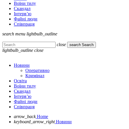
Воїни тилу
Скандал
Інтерв’ю
Файні люди
Співпраця
search
menu
lightbulb_outline
close
search
Search
lightbulb_outline
close
Новини
Оперативно
Кримінал
Освіта
Воїни тилу
Скандал
Інтерв’ю
Файні люди
Співпраця
arrow_back
Home
keyboard_arrow_right
Новини