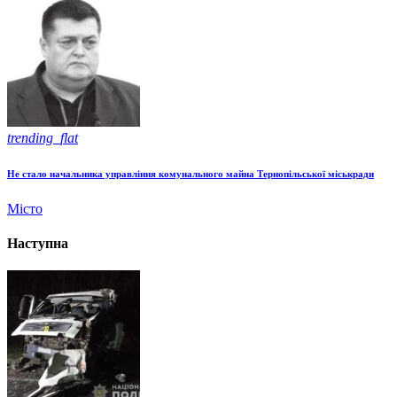
trending_flat
Не стало начальника управління комунального майна Тернопільської міськради
Місто
Наступна