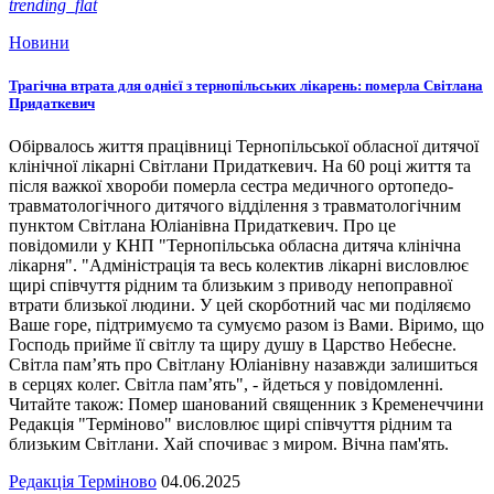
trending_flat
Новини
Трагічна втрата для однієї з тернопільських лікарень: померла Світлана
Придаткевич
Обірвалось життя працівниці Тернопільської обласної дитячої
клінічної лікарні Світлани Придаткевич. На 60 році життя та
після важкої хвороби померла сестра медичного ортопедо-
травматологічного дитячого відділення з травматологічним
пунктом Світлана Юліанівна Придаткевич. Про це
повідомили у КНП "Тернопільська обласна дитяча клінічна
лікарня". "Адміністрація та весь колектив лікарні висловлює
щирі співчуття рідним та близьким з приводу непоправної
втрати близької людини. У цей скорботний час ми поділяємо
Ваше горе, підтримуємо та сумуємо разом із Вами. Віримо, що
Господь прийме її світлу та щиру душу в Царство Небесне.
Світла пам’ять про Світлану Юліанівну назавжди залишиться
в серцях колег. Світла пам’ять", - йдеться у повідомленні.
Читайте також: Помер шанований священник з Кременеччини
Редакція "Терміново" висловлює щирі співчуття рідним та
близьким Світлани. Хай спочиває з миром. Вічна пам'ять.
Редакція Терміново
04.06.2025