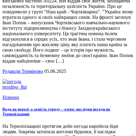
військової частини А0224. Він віддав своє життя, захищаючи
незалежність та територіальну цілісність України. Про це
повідомили у групі "Наш край - Чортківщина". "Україна знову
втратила одного зі своїх найкращих синів. На фронті загинув
Іван Попик – випускник Чортківського навчально-наукового
інституту підприємництва і бізнесу Західноукраїнського
національного університету. Ця трагічна новина болем
відгукнулася в серцях усіх, хто знав Івана, і стала черговим
нагадуванням про жахливу ціну, яку платить наша країна за
свою свободу. Його подвиг – це історія про мужність,
самовідданість та безмежну любов до своєї країни. Іван Попик
віддав найцінніше – своє […]
Редакція Терміново
05.06.2025
trending_flat
Новини
Вода на порозі, а замість городу – озеро: наслідки негоди на
Тернопільщині
На Тернопільщині протягом доби негода наробила біди
людям. Зокрема затопила житлові будинки, її наслідки