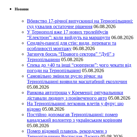
Новини
Вбивство 17-річної випускниці на Тернопільщині:
суд ухвалив остаточне рішення
06.08.2026
У Тернополі вже 17 нових тролейбусів
“Електрон”: коли вийдуть на маршрути
06.08.2026
Сендвіч-панелі для стін: види, переваги та
особливості монтажу
06.08.2026
Загинув боєць “Правого сектора” “Дуб” з
Тернопільщини
05.08.2026
Спека до +40 та інші “сюрпризи”: чого чекати від
погоди на Тернопільщині
05.08.2026
Самовільно змінили русло річки: на
Тернопільщині виявили масштабний екозлочин
05.08.2026
Ранкова автотроща у Кременці: рятувальники
діставали людину з понівеченого авто
05.08.2026
На Тернопільщині легковик влетів у фуру: що
відомо
05.08.2026
Постійно допомагав Тернопільщині: помер
канадський волонтер з українським корінням
05.08.2026
Помер відомий плавець, рекордсмен з
Тернопільщини Ростислав Ласюта
05.08.2026