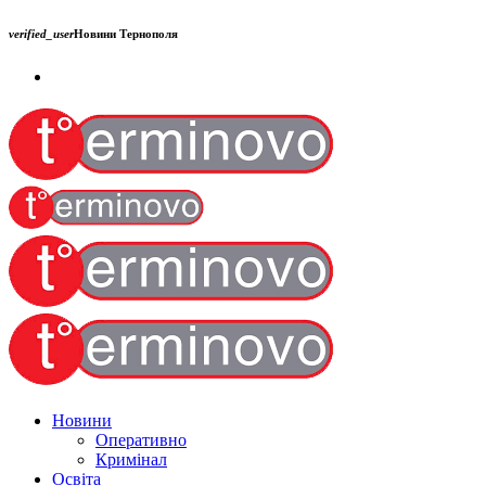
verified_user
Новини Тернополя
Новини
Оперативно
Кримінал
Освіта