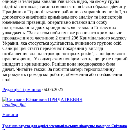
одному із телеграм-каналів з'явилось відео, на якому група
підлітків штовхає, тягає за волосся та всіляко ображає дівчину.
Працівники Тернопільського районного управління поліції, за
допомогою аналітиків кримінального аналізу та інспекторів
ювенальної превенції, оперативно встановили особу
постраждалої та двох кривдників, які завдали їй тілесних
ушкоджень. "За фактом побиття вже розпочато кримінальне
провадження за частиною 2 статті 296 Кримінального кодексу
України, яка стосується хуліганства, вчиненого групою осіб.
Санкція цієї статті передбачає покарання у вигляді
позбавлення волі на строк до чотирьох років", - повідомляють
правоохоронці. У соцмережах повідомляють, що це не перший
інцидент з кривдницею. Раніше вона неодноразово била
дівчат. Читайте також: За побиття матері тернополянину
загрожують громадські роботи, обмеження або позбавлення
волі
Редакція Терміново
04.06.2025
trending_flat
Новини
Трагічна втрата для однієї з тернопільських лікарень: померла Світлана