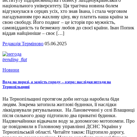
інституту підприємництва і бізнесу Західноукраїнського
національного університету. Ця трагічна новина болем
відгукнулася в серцях усіх, хто знав Івана, і стала черговим
нагадуванням про жахливу ціну, яку платить наша країна за
свою свободу. Його подвиг – це історія про мужність,
самовідданість та безмежну любов до своєї країни. Іван Попик
віддав найцінніше – своє […]
Редакція Терміново
05.06.2025
trending_flat
Новини
Вода на порозі, а замість городу – озеро: наслідки негоди на
Тернопільщині
На Тернопільщині протягом доби негода наробила біди
людям. Зокрема затопила житлові будинки, її наслідки
ліквідовували рятувальники. На Лановеччині у селі Влащинці
після сильного дощу підтопило два приватні будинки.
Надзвичайники відкачали воду за допомогою мотопомпи. Про
це повідомили в Головному управлінні ДСНС України у
Тернопільській області. Читайте також: Підтопило дорогу,