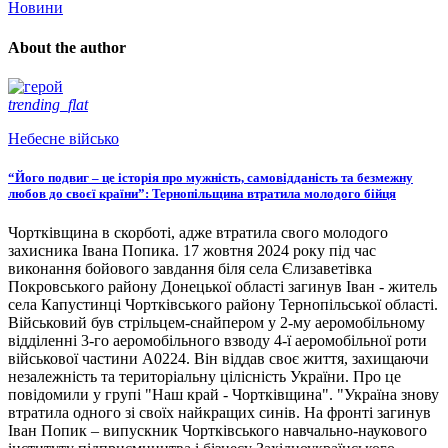
Новини
About the author
trending_flat
Небесне військо
“Його подвиг – це історія про мужність, самовідданість та безмежну
любов до своєї країни”: Тернопільщина втратила молодого бійця
Чортківщина в скорботі, адже втратила свого молодого
захисника Івана Попика. 17 жовтня 2024 року під час
виконання бойового завдання біля села Єлизаветівка
Покровського району Донецької області загинув Іван - житель
села Капустинці Чортківського району Тернопільської області.
Військовий був стрільцем-снайпером у 2-му аеромобільному
відділенні 3-го аеромобільного взводу 4-ї аеромобільної роти
військової частини А0224. Він віддав своє життя, захищаючи
незалежність та територіальну цілісність України. Про це
повідомили у групі "Наш край - Чортківщина". "Україна знову
втратила одного зі своїх найкращих синів. На фронті загинув
Іван Попик – випускник Чортківського навчально-наукового