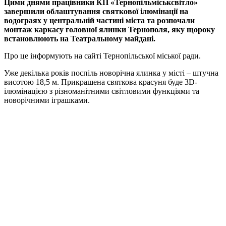
Цими днями працівники КП «Тернопільміськсвітло»
завершили облаштування святкової ілюмінації на
водограях у центральній частині міста та розпочали
монтаж каркасу головної ялинки Тернополя, яку щороку
встановлюють на Театральному майдані.
Про це інформують на сайті Тернопільської міської ради.
Уже декілька років поспіль новорічна ялинка у місті – штучна
висотою 18,5 м. Прикрашена святкова красуня буде 3D-
ілюмінацією з різноманітними світловими функціями та
новорічними іграшками.