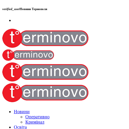
verified_user
Новини Тернополя
Новини
Оперативно
Кримінал
Освіта