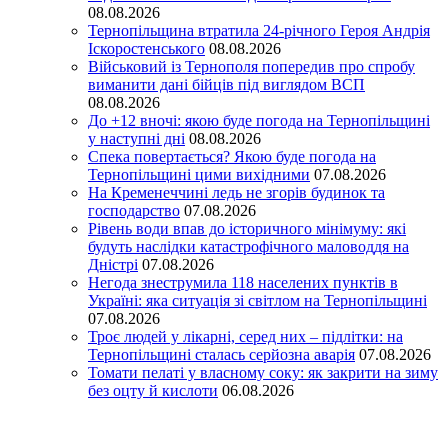
08.08.2026
Тернопільщина втратила 24-річного Героя Андрія
Іскоростенського
08.08.2026
Військовий із Тернополя попередив про спробу
виманити дані бійців під виглядом ВСП
08.08.2026
До +12 вночі: якою буде погода на Тернопільщині
у наступні дні
08.08.2026
Спека повертається? Якою буде погода на
Тернопільщині цими вихідними
07.08.2026
На Кременеччині ледь не згорів будинок та
господарство
07.08.2026
Рівень води впав до історичного мінімуму: які
будуть наслідки катастрофічного маловоддя на
Дністрі
07.08.2026
Негода знеструмила 118 населених пунктів в
Україні: яка ситуація зі світлом на Тернопільщині
07.08.2026
Троє людей у лікарні, серед них – підлітки: на
Тернопільщині сталась серйозна аварія
07.08.2026
Томати пелаті у власному соку: як закрити на зиму
без оцту й кислоти
06.08.2026