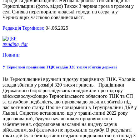
городи та домоволодіння. Негода наробила сильної біди на
Тернопільщині (фото, відео) Також 3 червня гроза з громом у
селі Синява перетворили людські городи на озера, а у
Чернихівцях частково обвалився міст.
Редакція Терміново
04.06.2025
trending_flat
Новини
У Тернополі працівник ТЦК завдав 320 тисяч збитків державі
На Тернопільщині вручили підозру працівнику ТЦК. Чоловік
завдав збитків у розмірі 320 тисяч гривень. Працівники
Державного бюро розслідувань повідомили про підозру
військовослужбовцю Тернопільського обласного ТЦК та СП
за службову недбалість, що призвела до значних збитків під
час воєнного стану. Про це повідомили в Теруправлінні ДБР у
Львові. Слідство встановило, що у травні-липні 2022 року
підозрюваний, будучи начальником продовольчого
забезпечення, оформлював накладні на видачу харчів
військовим, які фактично не проходили службу. В результаті
таких дій було безпідставно видано продовольство на понад 3