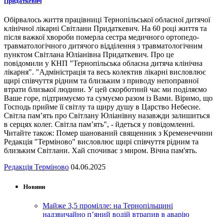
Придаткевич
Обірвалось життя працівниці Тернопільської обласної дитячої
клінічної лікарні Світлани Придаткевич. На 60 році життя та
після важкої хвороби померла сестра медичного ортопедо-
травматологічного дитячого відділення з травматологічним
пунктом Світлана Юліанівна Придаткевич. Про це
повідомили у КНП "Тернопільська обласна дитяча клінічна
лікарня". "Адміністрація та весь колектив лікарні висловлює
щирі співчуття рідним та близьким з приводу непоправної
втрати близької людини. У цей скорботний час ми поділяємо
Ваше горе, підтримуємо та сумуємо разом із Вами. Віримо, що
Господь прийме її світлу та щиру душу в Царство Небесне.
Світла пам’ять про Світлану Юліанівну назавжди залишиться
в серцях колег. Світла пам’ять", - йдеться у повідомленні.
Читайте також: Помер шанований священник з Кременеччини
Редакція "Терміново" висловлює щирі співчуття рідним та
близьким Світлани. Хай спочиває з миром. Вічна пам'ять.
Редакція Терміново
04.06.2025
Новини
Майже 3,5 промілле: на Тернопільщині
надзвичайно п’яний водій втрапив в аварію