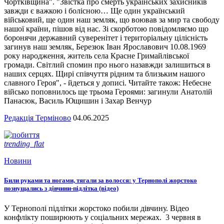
Чортківщина". "Звістка про смерть українських захисників
завжди є важкою і болісною… Ще один український
військовий, ще один наш земляк, що воював за мир та свободу
нашої країни, пішов від нас. Зі скорботою повідомляємо що
боронячи державний суверенітет і територіальну цілісність
загинув наш земляк, Березюк Іван Ярославович 10.08.1969
року народження, житель села Красне Гримайлівської
громади. Світлий спомин про нього назавжди залишиться в
наших серцях. Щирі співчуття рідним та близьким нашого
славного Героя", - йдеться у дописі. Читайте також: Небесне
військо поповнилось ще трьома Героями: загинули Анатолій
Панасюк, Василь Ющишин і Захар Венчур
Редакція Терміново
04.06.2025
trending_flat
Новини
Били руками та ногами, тягали за волосся: у Тернополі жорстоко
познущались з дівчини-підлітка (відео)
У Тернополі підлітки жорстоко побили дівчину. Відео
конфлікту поширюють у соціальних мережах. 3 червня в