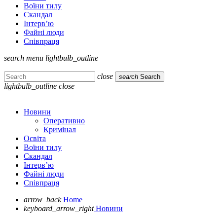
Воїни тилу
Скандал
Інтерв’ю
Файні люди
Співпраця
search
menu
lightbulb_outline
close
search
Search
lightbulb_outline
close
Новини
Оперативно
Кримінал
Освіта
Воїни тилу
Скандал
Інтерв’ю
Файні люди
Співпраця
arrow_back
Home
keyboard_arrow_right
Новини