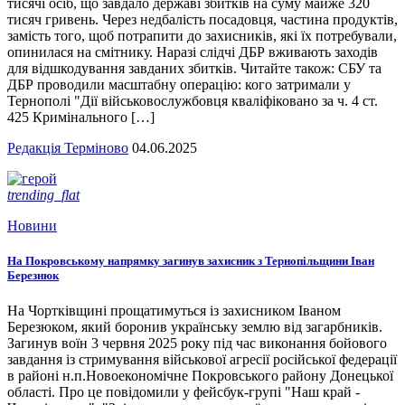
тисячі осіб, що завдало державі збитків на суму майже 320
тисяч гривень. Через недбалість посадовця, частина продуктів,
замість того, щоб потрапити до захисників, які їх потребували,
опинилася на смітнику. Наразі слідчі ДБР вживають заходів
для відшкодування завданих збитків. Читайте також: СБУ та
ДБР проводили масштабну операцію: кого затримали у
Тернополі "Дії військовослужбовця кваліфіковано за ч. 4 ст.
425 Кримінального […]
Редакція Терміново
04.06.2025
trending_flat
Новини
На Покровському напрямку загинув захисник з Тернопільщини Іван
Березнюк
На Чортківщині прощатимуться із захисником Іваном
Березюком, який боронив українську землю від загарбників.
Загинув воїн 3 червня 2025 року під час виконання бойового
завдання із стримування військової агресії російської федерації
в районі н.п.Новоекономічне Покровського району Донецької
області. Про це повідомили у фейсбук-групі "Наш край -