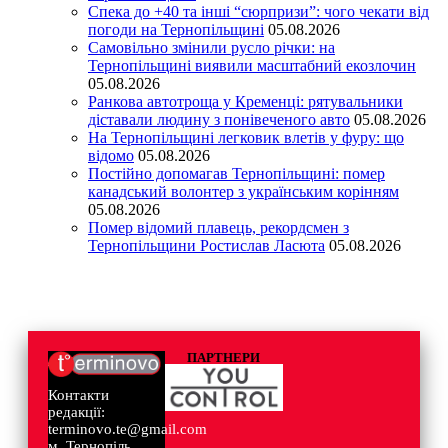
Спека до +40 та інші “сюрпризи”: чого чекати від
погоди на Тернопільщині
05.08.2026
Самовільно змінили русло річки: на
Тернопільщині виявили масштабний екозлочин
05.08.2026
Ранкова автотроща у Кременці: рятувальники
діставали людину з понівеченого авто
05.08.2026
На Тернопільщині легковик влетів у фуру: що
відомо
05.08.2026
Постійно допомагав Тернопільщині: помер
канадський волонтер з українським корінням
05.08.2026
Помер відомий плавець, рекордсмен з
Тернопільщини Ростислав Ласюта
05.08.2026
ПАРТНЕРИ
Контакти
редакції:
terminovo.te@gmail.com
м. Тернопіль,