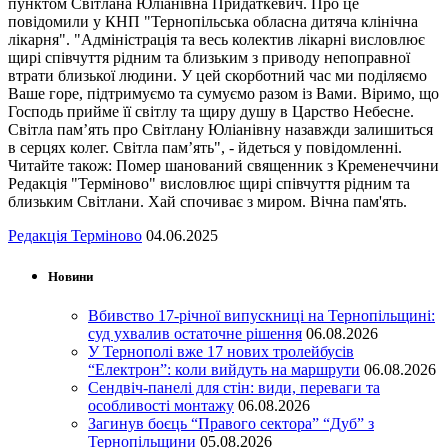
пунктом Світлана Юліанівна Придаткевич. Про це
повідомили у КНП "Тернопільська обласна дитяча клінічна
лікарня". "Адміністрація та весь колектив лікарні висловлює
щирі співчуття рідним та близьким з приводу непоправної
втрати близької людини. У цей скорботний час ми поділяємо
Ваше горе, підтримуємо та сумуємо разом із Вами. Віримо, що
Господь прийме її світлу та щиру душу в Царство Небесне.
Світла пам’ять про Світлану Юліанівну назавжди залишиться
в серцях колег. Світла пам’ять", - йдеться у повідомленні.
Читайте також: Помер шанований священник з Кременеччини
Редакція "Терміново" висловлює щирі співчуття рідним та
близьким Світлани. Хай спочиває з миром. Вічна пам'ять.
Редакція Терміново
04.06.2025
Новини
Вбивство 17-річної випускниці на Тернопільщині:
суд ухвалив остаточне рішення
06.08.2026
У Тернополі вже 17 нових тролейбусів
“Електрон”: коли вийдуть на маршрути
06.08.2026
Сендвіч-панелі для стін: види, переваги та
особливості монтажу
06.08.2026
Загинув боєць “Правого сектора” “Дуб” з
Тернопільщини
05.08.2026