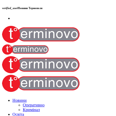
verified_user
Новини Тернополя
Новини
Оперативно
Кримінал
Освіта