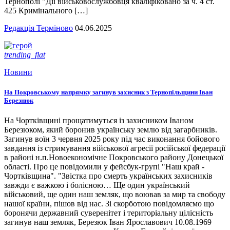
Тернополі "Дії військовослужбовця кваліфіковано за ч. 4 ст.
425 Кримінального […]
Редакція Терміново
04.06.2025
trending_flat
Новини
На Покровському напрямку загинув захисник з Тернопільщини Іван
Березнюк
На Чортківщині прощатимуться із захисником Іваном
Березюком, який боронив українську землю від загарбників.
Загинув воїн 3 червня 2025 року під час виконання бойового
завдання із стримування військової агресії російської федерації
в районі н.п.Новоекономічне Покровського району Донецької
області. Про це повідомили у фейсбук-групі "Наш край -
Чортківщина". "Звістка про смерть українських захисників
завжди є важкою і болісною… Ще один український
військовий, ще один наш земляк, що воював за мир та свободу
нашої країни, пішов від нас. Зі скорботою повідомляємо що
боронячи державний суверенітет і територіальну цілісність
загинув наш земляк, Березюк Іван Ярославович 10.08.1969