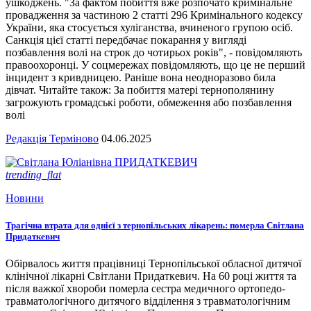
ушкоджень. "За фактом побиття вже розпочато кримінальне
провадження за частиною 2 статті 296 Кримінального кодексу
України, яка стосується хуліганства, вчиненого групою осіб.
Санкція цієї статті передбачає покарання у вигляді
позбавлення волі на строк до чотирьох років", - повідомляють
правоохоронці. У соцмережах повідомляють, що це не перший
інцидент з кривдницею. Раніше вона неодноразово била
дівчат. Читайте також: За побиття матері тернополянину
загрожують громадські роботи, обмеження або позбавлення
волі
Редакція Терміново
04.06.2025
trending_flat
Новини
Трагічна втрата для однієї з тернопільських лікарень: померла Світлана
Придаткевич
Обірвалось життя працівниці Тернопільської обласної дитячої
клінічної лікарні Світлани Придаткевич. На 60 році життя та
після важкої хвороби померла сестра медичного ортопедо-
травматологічного дитячого відділення з травматологічним