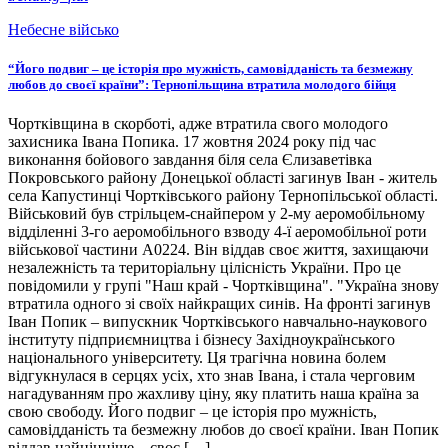
Небесне військо
“Його подвиг – це історія про мужність, самовідданість та безмежну
любов до своєї країни”: Тернопільщина втратила молодого бійця
Чортківщина в скорботі, адже втратила свого молодого
захисника Івана Попика. 17 жовтня 2024 року під час
виконання бойового завдання біля села Єлизаветівка
Покровського району Донецької області загинув Іван - житель
села Капустинці Чортківського району Тернопільської області.
Військовий був стрільцем-снайпером у 2-му аеромобільному
відділенні 3-го аеромобільного взводу 4-ї аеромобільної роти
військової частини А0224. Він віддав своє життя, захищаючи
незалежність та територіальну цілісність України. Про це
повідомили у групі "Наш край - Чортківщина". "Україна знову
втратила одного зі своїх найкращих синів. На фронті загинув
Іван Попик – випускник Чортківського навчально-наукового
інституту підприємництва і бізнесу Західноукраїнського
національного університету. Ця трагічна новина болем
відгукнулася в серцях усіх, хто знав Івана, і стала черговим
нагадуванням про жахливу ціну, яку платить наша країна за
свою свободу. Його подвиг – це історія про мужність,
самовідданість та безмежну любов до своєї країни. Іван Попик
віддав найцінніше – своє […]