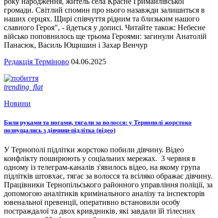
року народження, житель села Красне Гримайлівської
громади. Світлий спомин про нього назавжди залишиться в
наших серцях. Щирі співчуття рідним та близьким нашого
славного Героя", - йдеться у дописі. Читайте також: Небесне
військо поповнилось ще трьома Героями: загинули Анатолій
Панасюк, Василь Ющишин і Захар Венчур
Редакція Терміново
04.06.2025
trending_flat
Новини
Били руками та ногами, тягали за волосся: у Тернополі жорстоко
познущались з дівчини-підлітка (відео)
У Тернополі підлітки жорстоко побили дівчину. Відео
конфлікту поширюють у соціальних мережах. 3 червня в
одному із телеграм-каналів з'явилось відео, на якому група
підлітків штовхає, тягає за волосся та всіляко ображає дівчину.
Працівники Тернопільського районного управління поліції, за
допомогою аналітиків кримінального аналізу та інспекторів
ювенальної превенції, оперативно встановили особу
постраждалої та двох кривдників, які завдали їй тілесних