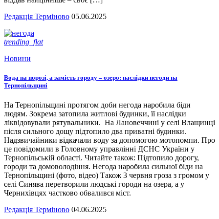
Редакція Терміново
05.06.2025
trending_flat
Новини
Вода на порозі, а замість городу – озеро: наслідки негоди на
Тернопільщині
На Тернопільщині протягом доби негода наробила біди
людям. Зокрема затопила житлові будинки, її наслідки
ліквідовували рятувальники. На Лановеччині у селі Влащинці
після сильного дощу підтопило два приватні будинки.
Надзвичайники відкачали воду за допомогою мотопомпи. Про
це повідомили в Головному управлінні ДСНС України у
Тернопільській області. Читайте також: Підтопило дорогу,
городи та домоволодіння. Негода наробила сильної біди на
Тернопільщині (фото, відео) Також 3 червня гроза з громом у
селі Синява перетворили людські городи на озера, а у
Чернихівцях частково обвалився міст.
Редакція Терміново
04.06.2025