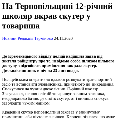
На Тернопільщині 12-річний
школяр вкрав скутер у
товариша
Новини
Редакція Терміново
24.11.2020
До Кременецького відділу поліції надійшла заява від
жителя райцентру про те, невідома особа шляхом вільного
доступу з підсобного приміщення викрала скутер.
Двоколісник зник в ніч на 23 листопада.
Поліцейським оперативно вдалося розшукати транспортний
засіб та встановити зловмисника, причетного до викрадення.
Спокусився на чужий двоколісник 12-річний школяр.
З’ясувалося, неповнолітній товаришує з сином заявника,
неодноразово бачив, де стоїть скутер, от і виникла спокуса
заволодіти чужим майном.
Крадений скутер неповнолітній заховав у закинутому
приміщенні, аби ніхто не знайшов. Хлопець зізнався, що дуже