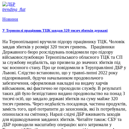
trending_flat
Новини
У Тернополі працівник ТЦК завдав 320 тисяч збитків державі
На Тернопільщині вручили підозру працівнику ТЦК. Чоловік
завдав збитків у розмірі 320 тисяч гривень. Працівники
Державного бюро розслідувань повідомили про підозру
військовослужбовцю Тернопільського обласного ТЦК та СП
за службову недбалість, що призвела до значних збитків під
час воєнного стану. Про це повідомили в Теруправлінні ДБР у
Львові. Слідство встановило, що у травні-липні 2022 року
підозрюваний, будучи начальником продовольчого
забезпечення, оформлював накладні на видачу харчів
військовим, які фактично не проходили службу. В результаті
таких дій було безпідставно видано продовольство на понад 3
тисячі осіб, що завдало державі збитків на суму майже 320
тисяч гривень. Через недбалість посадовця, частина продуктів,
замість того, щоб потрапити до захисників, які їх потребували,
опинилася на смітнику. Наразі слідчі ДБР вживають заходів
для відшкодування завданих збитків. Читайте також: СБУ та
ДБР проводили масштабну операцію: кого затримали у