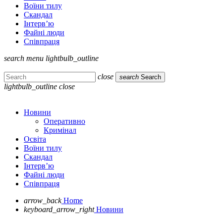
Воїни тилу
Скандал
Інтерв’ю
Файні люди
Співпраця
search
menu
lightbulb_outline
close
search
Search
lightbulb_outline
close
Новини
Оперативно
Кримінал
Освіта
Воїни тилу
Скандал
Інтерв’ю
Файні люди
Співпраця
arrow_back
Home
keyboard_arrow_right
Новини