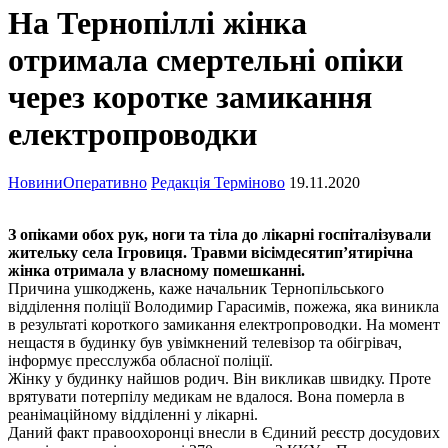
На Тернопіллі жінка
отримала смертельні опіки
через коротке замикання
електропроводки
Новини
Оперативно
Редакція Терміново
19.11.2020
З опіками обох рук, ноги та тіла до лікарні госпіталізували
жительку села Ігровиця. Травми вісімдесятип’ятирічна
жінка отримала у власному помешканні.
Причина ушкоджень, каже начальник Тернопільського
відділення поліції Володимир Гарасимів, пожежа, яка виникла
в результаті короткого замикання електропроводки. На момент
нещастя в будинку був увімкнений телевізор та обігрівач,
інформує пресслужба обласної поліції.
Жінку у будинку найшов родич. Він викликав швидку. Проте
врятувати потерпілу медикам не вдалося. Вона померла в
реанімаційному відділенні у лікарні.
Даний факт правоохоронці внесли в Єдиний реєстр досудових