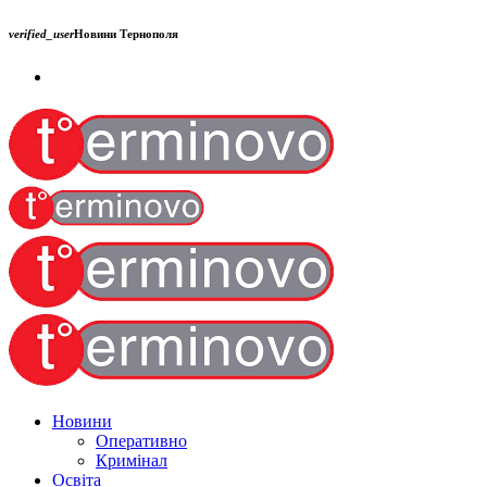
verified_user
Новини Тернополя
Новини
Оперативно
Кримінал
Освіта