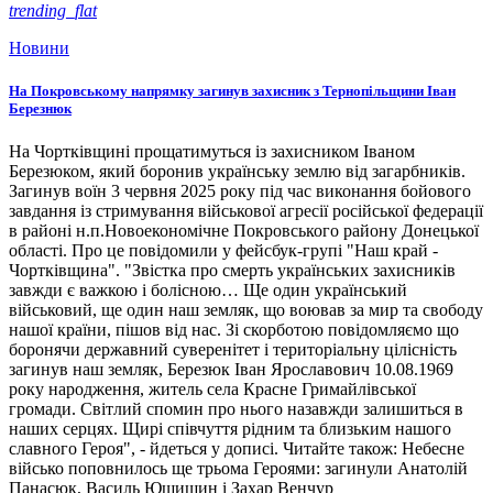
trending_flat
Новини
На Покровському напрямку загинув захисник з Тернопільщини Іван
Березнюк
На Чортківщині прощатимуться із захисником Іваном
Березюком, який боронив українську землю від загарбників.
Загинув воїн 3 червня 2025 року під час виконання бойового
завдання із стримування військової агресії російської федерації
в районі н.п.Новоекономічне Покровського району Донецької
області. Про це повідомили у фейсбук-групі "Наш край -
Чортківщина". "Звістка про смерть українських захисників
завжди є важкою і болісною… Ще один український
військовий, ще один наш земляк, що воював за мир та свободу
нашої країни, пішов від нас. Зі скорботою повідомляємо що
боронячи державний суверенітет і територіальну цілісність
загинув наш земляк, Березюк Іван Ярославович 10.08.1969
року народження, житель села Красне Гримайлівської
громади. Світлий спомин про нього назавжди залишиться в
наших серцях. Щирі співчуття рідним та близьким нашого
славного Героя", - йдеться у дописі. Читайте також: Небесне
військо поповнилось ще трьома Героями: загинули Анатолій
Панасюк, Василь Ющишин і Захар Венчур