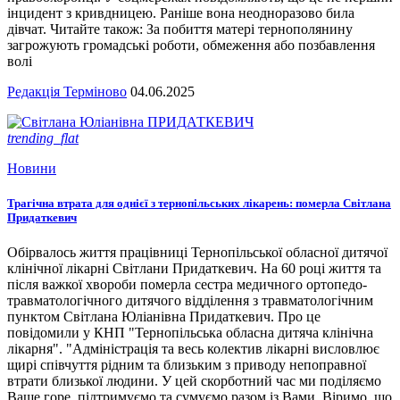
інцидент з кривдницею. Раніше вона неодноразово била
дівчат. Читайте також: За побиття матері тернополянину
загрожують громадські роботи, обмеження або позбавлення
волі
Редакція Терміново
04.06.2025
trending_flat
Новини
Трагічна втрата для однієї з тернопільських лікарень: померла Світлана
Придаткевич
Обірвалось життя працівниці Тернопільської обласної дитячої
клінічної лікарні Світлани Придаткевич. На 60 році життя та
після важкої хвороби померла сестра медичного ортопедо-
травматологічного дитячого відділення з травматологічним
пунктом Світлана Юліанівна Придаткевич. Про це
повідомили у КНП "Тернопільська обласна дитяча клінічна
лікарня". "Адміністрація та весь колектив лікарні висловлює
щирі співчуття рідним та близьким з приводу непоправної
втрати близької людини. У цей скорботний час ми поділяємо
Ваше горе, підтримуємо та сумуємо разом із Вами. Віримо, що