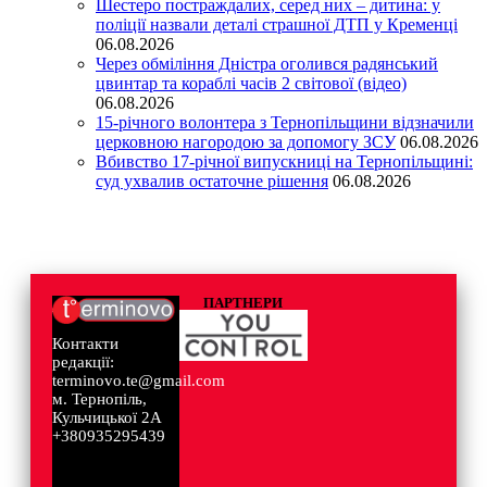
Шестеро постраждалих, серед них – дитина: у
поліції назвали деталі страшної ДТП у Кременці
06.08.2026
Через обміління Дністра оголився радянський
цвинтар та кораблі часів 2 світової (відео)
06.08.2026
15-річного волонтера з Тернопільщини відзначили
церковною нагородою за допомогу ЗСУ
06.08.2026
Вбивство 17-річної випускниці на Тернопільщині:
суд ухвалив остаточне рішення
06.08.2026
ПАРТНЕРИ
Контакти
редакції:
terminovo.te@gmail.com
м. Тернопіль,
Кульчицької 2А
+380935295439