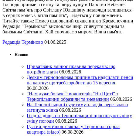
Господь прийме її світлу та щиру душу в Царство Небесне.
Світла пам’ять про Світлану Юліанівну назавжди залишиться
в серцях колег. Світла пам’ять", - йдеться у повідомленні.
Читайте також: Помер шанований священник з Кременеччини
Редакція "Терміново" висловлює щирі співчуття рідним та
близьким Світлани. Хай спочиває з миром. Вічна пам'ять.
Редакція Терміново
04.06.2025
Новини
ПриватБанк змінює правила переказів: що
потрібно знати
06.08.2026
Деяким тернополянам припинять надсилати пенсії
на картку: що треба зробити до 15 вересня
06.08.2026
“Нам дуже боляче”: волонтерів “На Щиті” з
Тернопільщини образили та зневажили
06.08.2026
На Тернопільщині судитимуть водія, через якого
загинула жінка
06.08.2026
Град та дощі: на Тернопільщині прогнозують різку
зміну погоди
06.08.2026
Густий дим йшов з вікна: у Тернополі горіла
квартира (відео)
06.08.2026