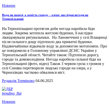
Новини
Вода на порозі, а замість городу – озеро: наслідки негоди на
Тернопільщині
На Тернопільщині протягом доби негода наробила біди
людям. Зокрема затопила житлові будинки, її наслідки
ліквідовували рятувальники. На Лановеччині у селі Влащинці
після сильного дощу підтопило два приватні будинки.
Надзвичайники відкачали воду за допомогою мотопомпи. Про
це повідомили в Головному управлінні ДСНС України у
Тернопільській області. Читайте також: Підтопило дорогу,
городи та домоволодіння. Негода наробила сильної біди на
Тернопільщині (фото, відео) Також 3 червня гроза з громом у
селі Синява перетворили людські городи на озера, а у
Чернихівцях частково обвалився міст.
Редакція Терміново
04.06.2025
trending_flat
Новини