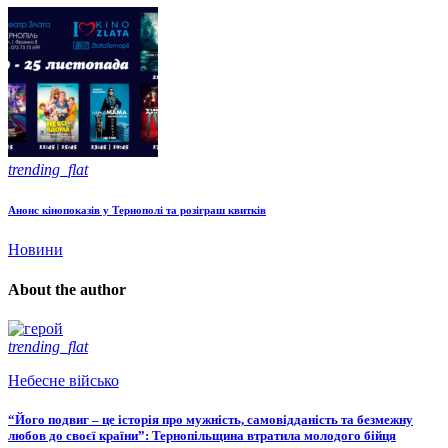
trending_flat
Анонс кінопоказів у Тернополі та розіграш квитків
Новини
About the author
trending_flat
Небесне військо
“Його подвиг – це історія про мужність, самовідданість та безмежну
любов до своєї країни”: Тернопільщина втратила молодого бійця