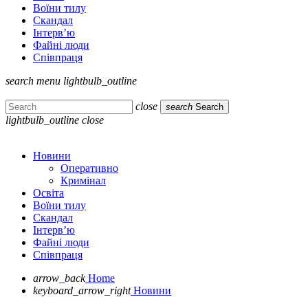
Воїни тилу
Скандал
Інтерв’ю
Файні люди
Співпраця
search
menu
lightbulb_outline
close
search
Search
lightbulb_outline
close
Новини
Оперативно
Кримінал
Освіта
Воїни тилу
Скандал
Інтерв’ю
Файні люди
Співпраця
arrow_back
Home
keyboard_arrow_right
Новини