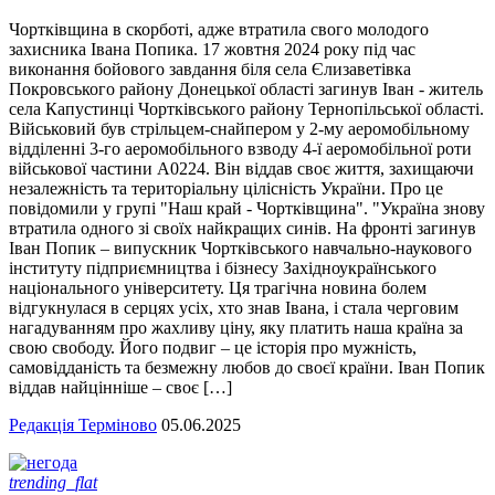
Чортківщина в скорботі, адже втратила свого молодого
захисника Івана Попика. 17 жовтня 2024 року під час
виконання бойового завдання біля села Єлизаветівка
Покровського району Донецької області загинув Іван - житель
села Капустинці Чортківського району Тернопільської області.
Військовий був стрільцем-снайпером у 2-му аеромобільному
відділенні 3-го аеромобільного взводу 4-ї аеромобільної роти
військової частини А0224. Він віддав своє життя, захищаючи
незалежність та територіальну цілісність України. Про це
повідомили у групі "Наш край - Чортківщина". "Україна знову
втратила одного зі своїх найкращих синів. На фронті загинув
Іван Попик – випускник Чортківського навчально-наукового
інституту підприємництва і бізнесу Західноукраїнського
національного університету. Ця трагічна новина болем
відгукнулася в серцях усіх, хто знав Івана, і стала черговим
нагадуванням про жахливу ціну, яку платить наша країна за
свою свободу. Його подвиг – це історія про мужність,
самовідданість та безмежну любов до своєї країни. Іван Попик
віддав найцінніше – своє […]
Редакція Терміново
05.06.2025
trending_flat