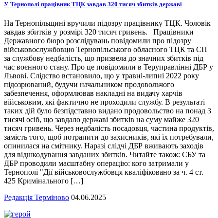
У Тернополі працівник ТЦК завдав 320 тисяч збитків державі
На Тернопільщині вручили підозру працівнику ТЦК. Чоловік
завдав збитків у розмірі 320 тисяч гривень. Працівники
Державного бюро розслідувань повідомили про підозру
військовослужбовцю Тернопільського обласного ТЦК та СП
за службову недбалість, що призвела до значних збитків під
час воєнного стану. Про це повідомили в Теруправлінні ДБР у
Львові. Слідство встановило, що у травні-липні 2022 року
підозрюваний, будучи начальником продовольчого
забезпечення, оформлював накладні на видачу харчів
військовим, які фактично не проходили службу. В результаті
таких дій було безпідставно видано продовольство на понад 3
тисячі осіб, що завдало державі збитків на суму майже 320
тисяч гривень. Через недбалість посадовця, частина продуктів,
замість того, щоб потрапити до захисників, які їх потребували,
опинилася на смітнику. Наразі слідчі ДБР вживають заходів
для відшкодування завданих збитків. Читайте також: СБУ та
ДБР проводили масштабну операцію: кого затримали у
Тернополі "Дії військовослужбовця кваліфіковано за ч. 4 ст.
425 Кримінального […]
Редакція Терміново
04.06.2025