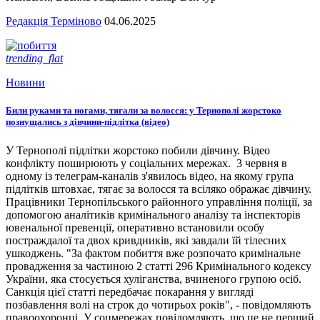
Редакція Терміново
04.06.2025
trending_flat
Новини
Били руками та ногами, тягали за волосся: у Тернополі жорстоко
познущались з дівчини-підлітка (відео)
У Тернополі підлітки жорстоко побили дівчину. Відео
конфлікту поширюють у соціальних мережах. 3 червня в
одному із телеграм-каналів з'явилось відео, на якому група
підлітків штовхає, тягає за волосся та всіляко ображає дівчину.
Працівники Тернопільського районного управління поліції, за
допомогою аналітиків кримінального аналізу та інспекторів
ювенальної превенції, оперативно встановили особу
постраждалої та двох кривдників, які завдали їй тілесних
ушкоджень. "За фактом побиття вже розпочато кримінальне
провадження за частиною 2 статті 296 Кримінального кодексу
України, яка стосується хуліганства, вчиненого групою осіб.
Санкція цієї статті передбачає покарання у вигляді
позбавлення волі на строк до чотирьох років", - повідомляють
правоохоронці. У соцмережах повідомляють, що це не перший