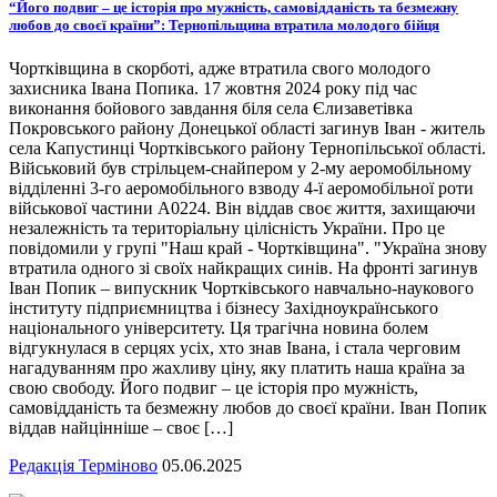
“Його подвиг – це історія про мужність, самовідданість та безмежну
любов до своєї країни”: Тернопільщина втратила молодого бійця
Чортківщина в скорботі, адже втратила свого молодого
захисника Івана Попика. 17 жовтня 2024 року під час
виконання бойового завдання біля села Єлизаветівка
Покровського району Донецької області загинув Іван - житель
села Капустинці Чортківського району Тернопільської області.
Військовий був стрільцем-снайпером у 2-му аеромобільному
відділенні 3-го аеромобільного взводу 4-ї аеромобільної роти
військової частини А0224. Він віддав своє життя, захищаючи
незалежність та територіальну цілісність України. Про це
повідомили у групі "Наш край - Чортківщина". "Україна знову
втратила одного зі своїх найкращих синів. На фронті загинув
Іван Попик – випускник Чортківського навчально-наукового
інституту підприємництва і бізнесу Західноукраїнського
національного університету. Ця трагічна новина болем
відгукнулася в серцях усіх, хто знав Івана, і стала черговим
нагадуванням про жахливу ціну, яку платить наша країна за
свою свободу. Його подвиг – це історія про мужність,
самовідданість та безмежну любов до своєї країни. Іван Попик
віддав найцінніше – своє […]
Редакція Терміново
05.06.2025