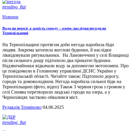
trending_flat
Новини
Вода на порозі, а замість городу – озеро: наслідки негоди на
Тернопільщині
На Тернопільщині протягом доби негода наробила біди
людям. Зокрема затопила житлові будинки, її наслідки
ліквідовували рятувальники. На Лановеччині у селі Влащинці
після сильного дощу підтопило два приватні будинки.
Надзвичайники відкачали воду за допомогою мотопомпи. Про
це повідомили в Головному управлінні ДСНС України у
Тернопільській області. Читайте також: Підтопило дорогу,
городи та домоволодіння. Негода наробила сильної біди на
Тернопільщині (фото, відео) Також 3 червня гроза з громом у
селі Синява перетворили людські городи на озера, а у
Чернихівцях частково обвалився міст.
Редакція Терміново
04.06.2025
trending_flat