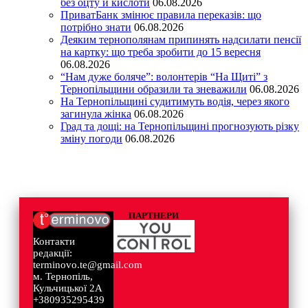
без оцту й кислоти
06.08.2026
ПриватБанк змінює правила переказів: що
потрібно знати
06.08.2026
Деяким тернополянам припинять надсилати пенсії
на картку: що треба зробити до 15 вересня
06.08.2026
“Нам дуже боляче”: волонтерів “На Щиті” з
Тернопільщини образили та зневажили
06.08.2026
На Тернопільщині судитимуть водія, через якого
загинула жінка
06.08.2026
Град та дощі: на Тернопільщині прогнозують різку
зміну погоди
06.08.2026
ПАРТНЕРИ
Контакти
редакції:
terminovo.te@gmail.com
м. Тернопіль,
Кульчицької 2А
+380935295439