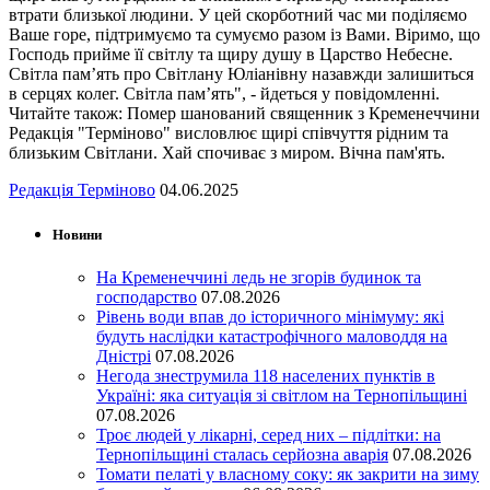
втрати близької людини. У цей скорботний час ми поділяємо
Ваше горе, підтримуємо та сумуємо разом із Вами. Віримо, що
Господь прийме її світлу та щиру душу в Царство Небесне.
Світла пам’ять про Світлану Юліанівну назавжди залишиться
в серцях колег. Світла пам’ять", - йдеться у повідомленні.
Читайте також: Помер шанований священник з Кременеччини
Редакція "Терміново" висловлює щирі співчуття рідним та
близьким Світлани. Хай спочиває з миром. Вічна пам'ять.
Редакція Терміново
04.06.2025
Новини
На Кременеччині ледь не згорів будинок та
господарство
07.08.2026
Рівень води впав до історичного мінімуму: які
будуть наслідки катастрофічного маловоддя на
Дністрі
07.08.2026
Негода знеструмила 118 населених пунктів в
Україні: яка ситуація зі світлом на Тернопільщині
07.08.2026
Троє людей у лікарні, серед них – підлітки: на
Тернопільщині сталась серйозна аварія
07.08.2026
Томати пелаті у власному соку: як закрити на зиму