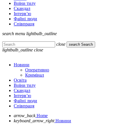
Воїни тилу
Скандал
Інтерв’ю
Файні люди
Співпраця
search
menu
lightbulb_outline
close
search
Search
lightbulb_outline
close
Новини
Оперативно
Кримінал
Освіта
Воїни тилу
Скандал
Інтерв’ю
Файні люди
Співпраця
arrow_back
Home
keyboard_arrow_right
Новини