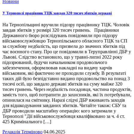
Новини
У Тернополі працівник ТЦК завдав 320 тисяч збитків державі
На Тернопільщині вручили підозру працівнику ТЦК. Чоловік
завдав збитків у розмірі 320 тисяч гривень. Працівники
Державного бюро розслідувань повідомили про підозру
військовослужбовцю Тернопільського обласного ТЦК та СП
за службову недбалість, що призвела до значних збитків під
час воєнного стану. Про це повідомили в Теруправлінні ДБР у
Львові. Слідство встановило, що у травні-липні 2022 року
підозрюваний, будучи начальником продовольчого
забезпечення, оформлював накладні на видачу харчів
військовим, які фактично не проходили службу. В результаті
таких дій було безпідставно видано продовольство на понад 3
тисячі осіб, що завдало державі збитків на суму майже 320
тисяч гривень. Через недбалість посадовця, частина продуктів,
замість того, щоб потрапити до захисників, які їх потребували,
опинилася на смітнику. Наразі слідчі ДБР вживають заходів
для відшкодування завданих збитків. Читайте також: СБУ та
ДБР проводили масштабну операцію: кого затримали у
Тернополі "Дії військовослужбовця кваліфіковано за ч. 4 ст.
425 Кримінального […]
Редакція Терміново
04.06.2025