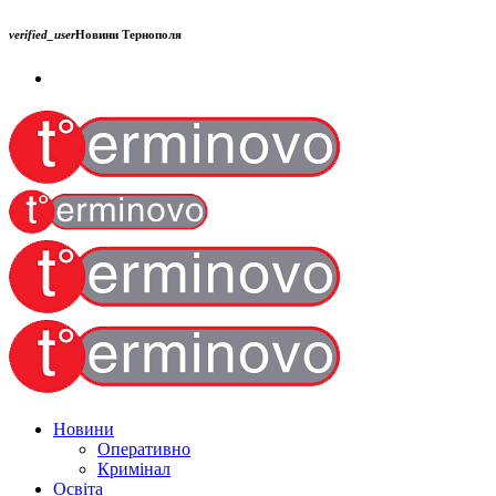
verified_user
Новини Тернополя
Новини
Оперативно
Кримінал
Освіта