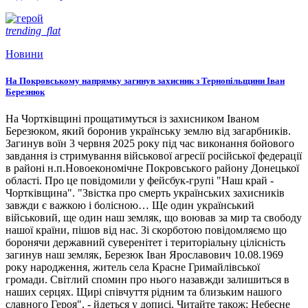
trending_flat
Новини
На Покровському напрямку загинув захисник з Тернопільщини Іван
Березнюк
На Чортківщині прощатимуться із захисником Іваном
Березюком, який боронив українську землю від загарбників.
Загинув воїн 3 червня 2025 року під час виконання бойового
завдання із стримування військової агресії російської федерації
в районі н.п.Новоекономічне Покровського району Донецької
області. Про це повідомили у фейсбук-групі "Наш край -
Чортківщина". "Звістка про смерть українських захисників
завжди є важкою і болісною… Ще один український
військовий, ще один наш земляк, що воював за мир та свободу
нашої країни, пішов від нас. Зі скорботою повідомляємо що
боронячи державний суверенітет і територіальну цілісність
загинув наш земляк, Березюк Іван Ярославович 10.08.1969
року народження, житель села Красне Гримайлівської
громади. Світлий спомин про нього назавжди залишиться в
наших серцях. Щирі співчуття рідним та близьким нашого
славного Героя", - йдеться у дописі. Читайте також: Небесне