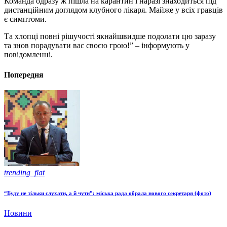
Команда одразу ж пішла на карантин і наразі знаходиться під
дистанційним доглядом клубного лікаря. Майже у всіх гравців
є симптоми.
Та хлопці повні рішучості якнайшвидше подолати цю заразу
та знов порадувати вас своєю грою!” – інформують у
повідомленні.
Попередня
trending_flat
“Буду не тільки слухати, а й чути”: міська рада обрала нового секретаря (фото)
Новини