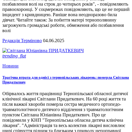
позбавлення волі на строк до чотирьох років", - повідомляють
правоохоронці. У соцмережах повідомляють, що це не перший
інцидент з кривдницею. Раніше вона неодноразово била
дівчат. Читайте також: За побиття матері тернополянину
загрожують громадські роботи, обмеження або позбавлення
волі
Редакція Терміново
04.06.2025
trending_flat
Новини
Трагічна втрата для однієї з тернопільських лікарень: померла Світлана
Придаткевич
Обірвалось життя працівниці Тернопільської обласної дитячої
клінічної лікарні Світлани Придаткевич. На 60 році життя та
після важкої хвороби померла сестра медичного ортопедо-
травматологічного дитячого відділення з травматологічним
пунктом Світлана Юліанівна Придаткевич. Про це
повідомили у КНП "Тернопільська обласна дитяча клінічна
лікарня". "Адміністрація та весь колектив лікарні висловлює
щирі співчуття рідним та близьким з приводу непоправної