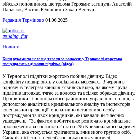
військо поповнилось ще трьома Героями: загинули Анатолій
Панасюк, Василь Ющишин і Захар Венчур
Редакція Терміново
04.06.2025
trending_flat
Новини
Били руками та ногами, тягали за волосся: у Тернополі жорстоко
познущались з дівчини-підлітка (відео)
У Тернополі підлітки жорстоко побили дівчину. Відео
конфлікту поширюють у соціальних мережах. 3 червня в
одному із телеграм-каналів з'явилось відео, на якому група
підлітків штовхає, тягає за волосся та всіляко ображає дівчину.
Працівники Тернопільського районного управління поліції, за
допомогою аналітиків кримінального аналізу та інспекторів
ювенальної превенції, оперативно встановили особу
постраждалої та двох кривдників, які завдали їй тілесних
ушкоджень. "За фактом побиття вже розпочато кримінальне
провадження за частиною 2 статті 296 Кримінального кодексу
України, яка стосується хуліганства, вчиненого групою осіб.
Санкція цієї статті передбачає покарання у вигляді