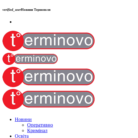
verified_user
Новини Тернополя
Новини
Оперативно
Кримінал
Освіта