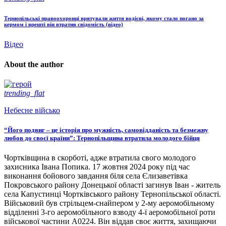
Тернопільські правоохоронці врятували життя водієві, якому стало погано за
кермом і врешті він втратив свідомість (відео)
Відео
About the author
trending_flat
Небесне військо
“Його подвиг – це історія про мужність, самовідданість та безмежну
любов до своєї країни”: Тернопільщина втратила молодого бійця
Чортківщина в скорботі, адже втратила свого молодого
захисника Івана Попика. 17 жовтня 2024 року під час
виконання бойового завдання біля села Єлизаветівка
Покровського району Донецької області загинув Іван - житель
села Капустинці Чортківського району Тернопільської області.
Військовий був стрільцем-снайпером у 2-му аеромобільному
відділенні 3-го аеромобільного взводу 4-ї аеромобільної роти
військової частини А0224. Він віддав своє життя, захищаючи