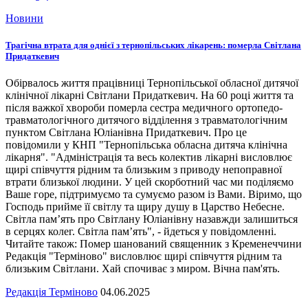
Новини
Трагічна втрата для однієї з тернопільських лікарень: померла Світлана
Придаткевич
Обірвалось життя працівниці Тернопільської обласної дитячої
клінічної лікарні Світлани Придаткевич. На 60 році життя та
після важкої хвороби померла сестра медичного ортопедо-
травматологічного дитячого відділення з травматологічним
пунктом Світлана Юліанівна Придаткевич. Про це
повідомили у КНП "Тернопільська обласна дитяча клінічна
лікарня". "Адміністрація та весь колектив лікарні висловлює
щирі співчуття рідним та близьким з приводу непоправної
втрати близької людини. У цей скорботний час ми поділяємо
Ваше горе, підтримуємо та сумуємо разом із Вами. Віримо, що
Господь прийме її світлу та щиру душу в Царство Небесне.
Світла пам’ять про Світлану Юліанівну назавжди залишиться
в серцях колег. Світла пам’ять", - йдеться у повідомленні.
Читайте також: Помер шанований священник з Кременеччини
Редакція "Терміново" висловлює щирі співчуття рідним та
близьким Світлани. Хай спочиває з миром. Вічна пам'ять.
Редакція Терміново
04.06.2025