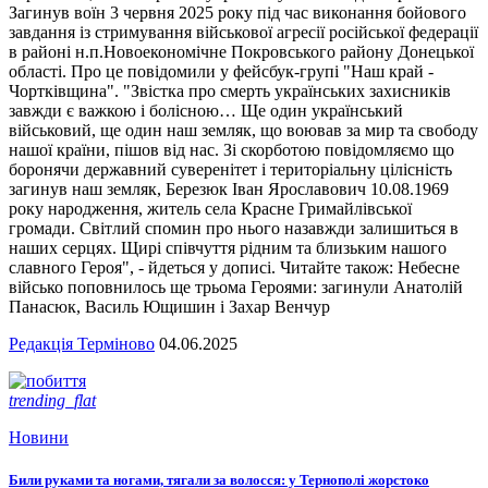
Загинув воїн 3 червня 2025 року під час виконання бойового
завдання із стримування військової агресії російської федерації
в районі н.п.Новоекономічне Покровського району Донецької
області. Про це повідомили у фейсбук-групі "Наш край -
Чортківщина". "Звістка про смерть українських захисників
завжди є важкою і болісною… Ще один український
військовий, ще один наш земляк, що воював за мир та свободу
нашої країни, пішов від нас. Зі скорботою повідомляємо що
боронячи державний суверенітет і територіальну цілісність
загинув наш земляк, Березюк Іван Ярославович 10.08.1969
року народження, житель села Красне Гримайлівської
громади. Світлий спомин про нього назавжди залишиться в
наших серцях. Щирі співчуття рідним та близьким нашого
славного Героя", - йдеться у дописі. Читайте також: Небесне
військо поповнилось ще трьома Героями: загинули Анатолій
Панасюк, Василь Ющишин і Захар Венчур
Редакція Терміново
04.06.2025
trending_flat
Новини
Били руками та ногами, тягали за волосся: у Тернополі жорстоко