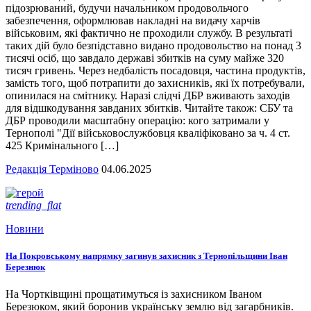
підозрюваний, будучи начальником продовольчого
забезпечення, оформлював накладні на видачу харчів
військовим, які фактично не проходили службу. В результаті
таких дій було безпідставно видано продовольство на понад 3
тисячі осіб, що завдало державі збитків на суму майже 320
тисяч гривень. Через недбалість посадовця, частина продуктів,
замість того, щоб потрапити до захисників, які їх потребували,
опинилася на смітнику. Наразі слідчі ДБР вживають заходів
для відшкодування завданих збитків. Читайте також: СБУ та
ДБР проводили масштабну операцію: кого затримали у
Тернополі "Дії військовослужбовця кваліфіковано за ч. 4 ст.
425 Кримінального […]
Редакція Терміново
04.06.2025
trending_flat
Новини
На Покровському напрямку загинув захисник з Тернопільщини Іван
Березнюк
На Чортківщині прощатимуться із захисником Іваном
Березюком, який боронив українську землю від загарбників.