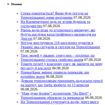
Новини
Спека повертається? Якою буде погода на
Тернопільщині цими вихідними
07.08.2026
На Кременеччині ледь не згорів будинок та
господарство
07.08.2026
Рівень води впав до історичного мінімуму: які
будуть наслідки катастрофічного маловоддя на
Дністрі
07.08.2026
Негода знеструмила 118 населених пунктів в
Україні: яка ситуація зі світлом на Тернопільщині
07.08.2026
Троє людей у лікарні, серед них – підлітки: на
Тернопільщині сталась серйозна аварія
07.08.2026
Томати пелаті у власному соку: як закрити на зиму
без оцту й кислоти
06.08.2026
ПриватБанк змінює правила переказів: що
потрібно знати
06.08.2026
Деяким тернополянам припинять надсилати пенсії
на картку: що треба зробити до 15 вересня
06.08.2026
“Нам дуже боляче”: волонтерів “На Щиті” з
Тернопільщини образили та зневажили
06.08.2026
На Тернопільщині судитимуть водія, через якого