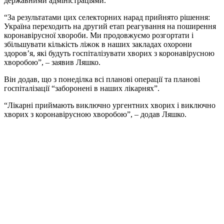
державними адміністраціями.
“За результатами цих селекторних нарад прийнято рішення:
Україна переходить на другий етап реагування на поширення
коронавірусної хвороби. Ми продовжуємо розгортати і
збільшувати кількість ліжок в наших закладах охорони
здоров’я, які будуть госпіталізувати хворих з коронавірусною
хворобою”, – заявив Ляшко.
Він додав, що з понеділка всі планові операції та планові
госпіталізації “заборонені в наших лікарнях”.
“Лікарні приймають виключно ургентних хворих і виключно
хворих з коронавірусною хворобою”, – додав Ляшко.