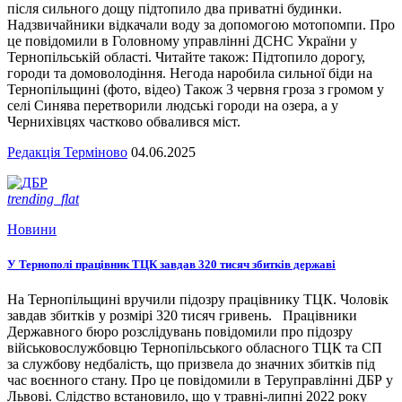
після сильного дощу підтопило два приватні будинки.
Надзвичайники відкачали воду за допомогою мотопомпи. Про
це повідомили в Головному управлінні ДСНС України у
Тернопільській області. Читайте також: Підтопило дорогу,
городи та домоволодіння. Негода наробила сильної біди на
Тернопільщині (фото, відео) Також 3 червня гроза з громом у
селі Синява перетворили людські городи на озера, а у
Чернихівцях частково обвалився міст.
Редакція Терміново
04.06.2025
trending_flat
Новини
У Тернополі працівник ТЦК завдав 320 тисяч збитків державі
На Тернопільщині вручили підозру працівнику ТЦК. Чоловік
завдав збитків у розмірі 320 тисяч гривень. Працівники
Державного бюро розслідувань повідомили про підозру
військовослужбовцю Тернопільського обласного ТЦК та СП
за службову недбалість, що призвела до значних збитків під
час воєнного стану. Про це повідомили в Теруправлінні ДБР у
Львові. Слідство встановило, що у травні-липні 2022 року