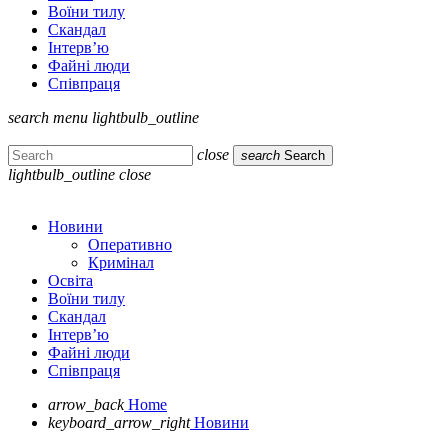
Воїни тилу
Скандал
Інтерв’ю
Файні люди
Співпраця
search
menu
lightbulb_outline
close
search
Search
lightbulb_outline
close
Новини
Оперативно
Кримінал
Освіта
Воїни тилу
Скандал
Інтерв’ю
Файні люди
Співпраця
arrow_back
Home
keyboard_arrow_right
Новини