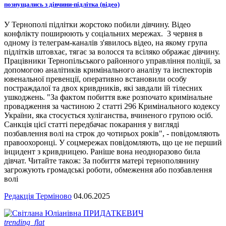
познущались з дівчини-підлітка (відео)
У Тернополі підлітки жорстоко побили дівчину. Відео
конфлікту поширюють у соціальних мережах. 3 червня в
одному із телеграм-каналів з'явилось відео, на якому група
підлітків штовхає, тягає за волосся та всіляко ображає дівчину.
Працівники Тернопільського районного управління поліції, за
допомогою аналітиків кримінального аналізу та інспекторів
ювенальної превенції, оперативно встановили особу
постраждалої та двох кривдників, які завдали їй тілесних
ушкоджень. "За фактом побиття вже розпочато кримінальне
провадження за частиною 2 статті 296 Кримінального кодексу
України, яка стосується хуліганства, вчиненого групою осіб.
Санкція цієї статті передбачає покарання у вигляді
позбавлення волі на строк до чотирьох років", - повідомляють
правоохоронці. У соцмережах повідомляють, що це не перший
інцидент з кривдницею. Раніше вона неодноразово била
дівчат. Читайте також: За побиття матері тернополянину
загрожують громадські роботи, обмеження або позбавлення
волі
Редакція Терміново
04.06.2025
trending_flat