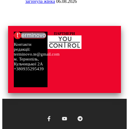
загинула жінка
06.08.2026
ПАРТНЕРИ
Контакти
редакції:
terminovo.te@gmail.com
м. Тернопіль,
Кульчицької 2А
+380935295439