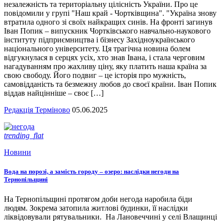
незалежність та територіальну цілісність України. Про це
повідомили у групі "Наш край - Чортківщина". "Україна знову
втратила одного зі своїх найкращих синів. На фронті загинув
Іван Попик – випускник Чортківського навчально-наукового
інституту підприємництва і бізнесу Західноукраїнського
національного університету. Ця трагічна новина болем
відгукнулася в серцях усіх, хто знав Івана, і стала черговим
нагадуванням про жахливу ціну, яку платить наша країна за
свою свободу. Його подвиг – це історія про мужність,
самовідданість та безмежну любов до своєї країни. Іван Попик
віддав найцінніше – своє […]
Редакція Терміново
05.06.2025
trending_flat
Новини
Вода на порозі, а замість городу – озеро: наслідки негоди на
Тернопільщині
На Тернопільщині протягом доби негода наробила біди
людям. Зокрема затопила житлові будинки, її наслідки
ліквідовували рятувальники. На Лановеччині у селі Влащинці