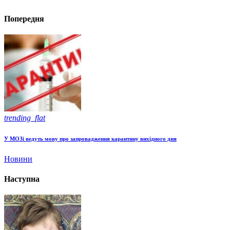
Попередня
trending_flat
У МОЗі ведуть мову про запровадження карантину вихідного дня
Новини
Наступна