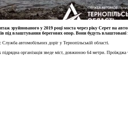
 зруйнованого у 2019 році моста через ріку Серет на автош
в під влаштування берегових опор. Вони будуть влаштовані 
 Служба автомобільних доріг у Тернопільській області.
х підрядна організація зведе міст, довжиною 64 метри. Проїжджа 