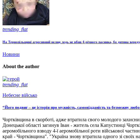
trending_flat
На Тернопільщині агресивний нелюд ледь не вбив 4-річного пасинка, бо дитина веред
Новини
About the author
trending_flat
Небесне військо
“Його подвиг – це історія про мужність, самовідданість та безмежну люб
Чортківщина в скорботі, адже втратила свого молодого захисни
Донецької області загинув Іван - житель села Капустинці Чортк
аеромобільного взводу 4-ї аеромобільної роти військової части
край - Чортківщина". "Україна знову втратила одного зі своїх