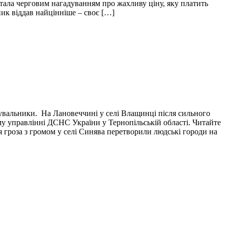
і стала черговим нагадуванням про жахливу ціну, яку платить
пик віддав найцінніше – своє […]
тувальники. На Лановеччині у селі Влащинці після сильного
у управлінні ДСНС України у Тернопільській області. Читайте
я гроза з громом у селі Синява перетворили людські городи на