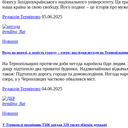
бізнесу Західноукраїнського національного університету. Ця тра
наша країна за свою свободу. Його подвиг – це історія про мужн
Редакція Терміново
05.06.2025
trending_flat
Новини
Вода на порозі, а замість городу – озеро: наслідки негоди на Тернопільщи
На Тернопільщині протягом доби негода наробила біди людям. З
дощу підтопило два приватні будинки. Надзвичайники відкача
також: Підтопило дорогу, городи та домоволодіння. Негода наро
озера, а у Чернихівцях частково обвалився міст.
Редакція Терміново
04.06.2025
trending_flat
Новини
У Тернополі працівник ТЦК завдав 320 тисяч збитків державі