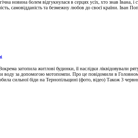
гічна новина болем відгукнулася в серцях усіх, хто знав Івана, 
ість, самовідданість та безмежну любов до своєї країни. Іван По
ні
окрема затопила житлові будинки, її наслідки ліквідовували ря
ли воду за допомогою мотопомпи. Про це повідомили в Головном
била сильної біди на Тернопільщині (фото, відео) Також 3 червн