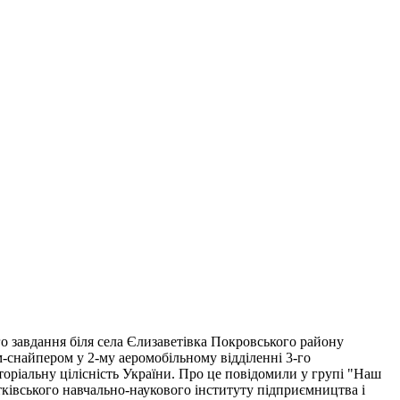
о завдання біля села Єлизаветівка Покровського району
м-снайпером у 2-му аеромобільному відділенні 3-го
торіальну цілісність України. Про це повідомили у групі "Наш
тківського навчально-наукового інституту підприємництва і