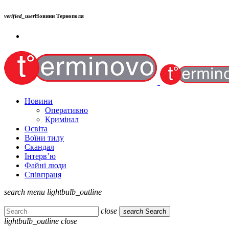
verified_user
Новини Тернополя
Новини
Оперативно
Кримінал
Освіта
Воїни тилу
Скандал
Інтерв’ю
Файні люди
Співпраця
search
menu
lightbulb_outline
close
search
Search
lightbulb_outline
close