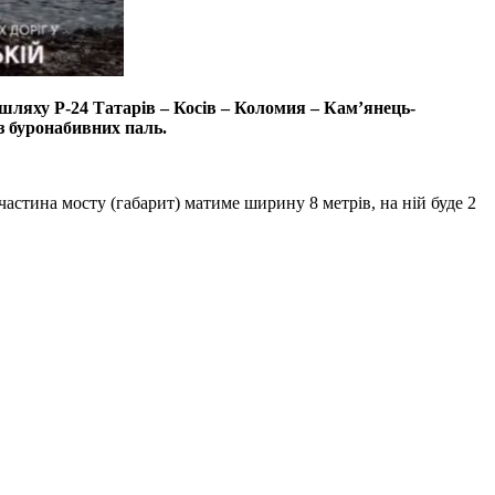
ляху Р-24 Татарів – Косів – Коломия – Кам’янець-
з буронабивних паль.
частина мосту (габарит) матиме ширину 8 метрів, на ній буде 2