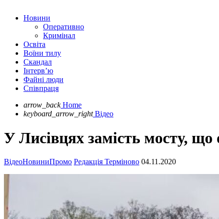
Новини
Оперативно
Кримінал
Освіта
Воїни тилу
Скандал
Інтерв’ю
Файні люди
Співпраця
arrow_back
Home
keyboard_arrow_right
Відео
У Лисівцях замість мосту, що 
Відео
Новини
Промо
Редакція Терміново
04.11.2020