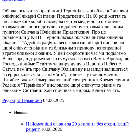
Обірвалось життя працівниці Тернопільської обласної дитячої
клінічної лікарні Світлани Придаткевич. На 60 році життя та
після важкої хвороби померла сестра медичного ортопедо-
травматологічного дитячого відділення з травматологічним
пунктом Світлана Юліанівна Придаткевич. Про це
повідомили у КНП "Тернопільська обласна дитяча клінічна
лікарня". "Адміністрація та весь колектив лікарні висловлює
щирі співчуття рідним та близьким з приводу непоправної
втрати близької людини. У цей скорботний час ми поділяємо
Ваше горе, підтримуємо та сумуємо разом із Вами. Віримо, що
Господь прийме її світлу та щиру душу в Царство Небесне.
Світла пам’ять про Світлану Юліанівну назавжди залишиться
в серцях колег. Світла пам’ять", - йдеться у повідомленні.
Читайте також: Помер шанований священник з Кременеччини
Редакція "Терміново" висловлює щирі співчуття рідним та
близьким Світлани. Хай спочиває з миром. Вічна пам'ять.
Редакція Терміново
04.06.2025
Новини
Найсмачніші огірки за 20 хвилин і без стерилізації:
рецепт
10.08.2026