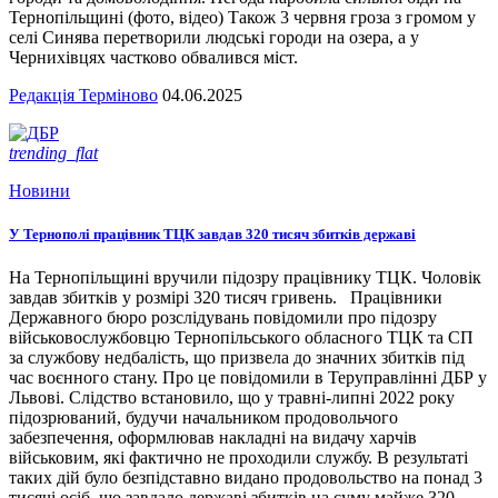
Тернопільщині (фото, відео) Також 3 червня гроза з громом у
селі Синява перетворили людські городи на озера, а у
Чернихівцях частково обвалився міст.
Редакція Терміново
04.06.2025
trending_flat
Новини
У Тернополі працівник ТЦК завдав 320 тисяч збитків державі
На Тернопільщині вручили підозру працівнику ТЦК. Чоловік
завдав збитків у розмірі 320 тисяч гривень. Працівники
Державного бюро розслідувань повідомили про підозру
військовослужбовцю Тернопільського обласного ТЦК та СП
за службову недбалість, що призвела до значних збитків під
час воєнного стану. Про це повідомили в Теруправлінні ДБР у
Львові. Слідство встановило, що у травні-липні 2022 року
підозрюваний, будучи начальником продовольчого
забезпечення, оформлював накладні на видачу харчів
військовим, які фактично не проходили службу. В результаті
таких дій було безпідставно видано продовольство на понад 3
тисячі осіб, що завдало державі збитків на суму майже 320