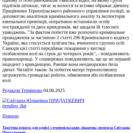
одному із телеграм-каналів з'явилось відео, на якому група
підлітків штовхає, тягає за волосся та всіляко ображає дівчину.
Працівники Тернопільського районного управління поліції, за
допомогою аналітиків кримінального аналізу та інспекторів
ювенальної превенції, оперативно встановили особу
постраждалої та двох кривдників, які завдали їй тілесних
ушкоджень. "За фактом побиття вже розпочато кримінальне
провадження за частиною 2 статті 296 Кримінального кодексу
України, яка стосується хуліганства, вчиненого групою осіб.
Санкція цієї статті передбачає покарання у вигляді
позбавлення волі на строк до чотирьох років", - повідомляють
правоохоронці. У соцмережах повідомляють, що це не перший
інцидент з кривдницею. Раніше вона неодноразово била
дівчат. Читайте також: За побиття матері тернополянину
загрожують громадські роботи, обмеження або позбавлення
волі
Редакція Терміново
04.06.2025
trending_flat
Новини
Трагічна втрата для однієї з тернопільських лікарень: померла Світлана
Придаткевич