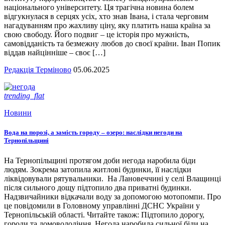
національного університету. Ця трагічна новина болем
відгукнулася в серцях усіх, хто знав Івана, і стала черговим
нагадуванням про жахливу ціну, яку платить наша країна за
свою свободу. Його подвиг – це історія про мужність,
самовідданість та безмежну любов до своєї країни. Іван Попик
віддав найцінніше – своє […]
Редакція Терміново
05.06.2025
trending_flat
Новини
Вода на порозі, а замість городу – озеро: наслідки негоди на
Тернопільщині
На Тернопільщині протягом доби негода наробила біди
людям. Зокрема затопила житлові будинки, її наслідки
ліквідовували рятувальники. На Лановеччині у селі Влащинці
після сильного дощу підтопило два приватні будинки.
Надзвичайники відкачали воду за допомогою мотопомпи. Про
це повідомили в Головному управлінні ДСНС України у
Тернопільській області. Читайте також: Підтопило дорогу,
городи та домоволодіння. Негода наробила сильної біди на