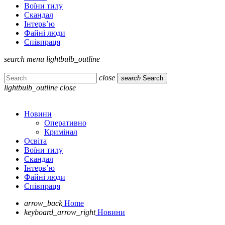
Воїни тилу
Скандал
Інтерв’ю
Файні люди
Співпраця
search
menu
lightbulb_outline
close
search
Search
lightbulb_outline
close
Новини
Оперативно
Кримінал
Освіта
Воїни тилу
Скандал
Інтерв’ю
Файні люди
Співпраця
arrow_back
Home
keyboard_arrow_right
Новини