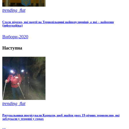
trending_flat
Стало відомо, які партії на Тернопільщині найпопулярніші, а які – найменш
(інфографіка)
Вибори-2020
Наступна
trending_flat
Рятувальники прочісували Карпати, щоб знайти двох 19-річних тернополян, які
заблукали у темряві у горах