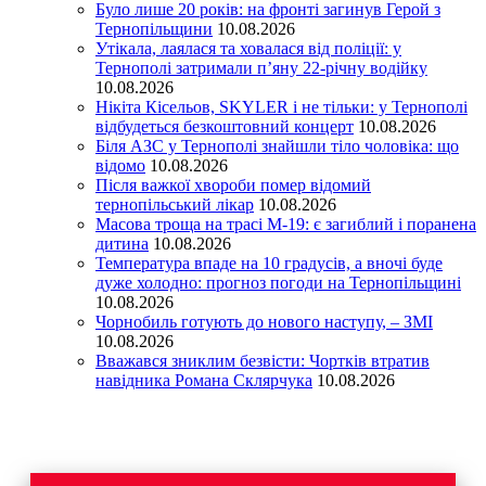
Було лише 20 років: на фронті загинув Герой з
Тернопільщини
10.08.2026
Утікала, лаялася та ховалася від поліції: у
Тернополі затримали п’яну 22-річну водійку
10.08.2026
Нікіта Кісельов, SKYLER і не тільки: у Тернополі
відбудеться безкоштовний концерт
10.08.2026
Біля АЗС у Тернополі знайшли тіло чоловіка: що
відомо
10.08.2026
Після важкої хвороби помер відомий
тернопільський лікар
10.08.2026
Масова троща на трасі М-19: є загиблий і поранена
дитина
10.08.2026
Температура впаде на 10 градусів, а вночі буде
дуже холодно: прогноз погоди на Тернопільщині
10.08.2026
Чорнобиль готують до нового наступу, – ЗМІ
10.08.2026
Вважався зниклим безвісти: Чортків втратив
навідника Романа Склярчука
10.08.2026