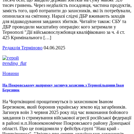
тисяч гривень. Через недбалість посадовця, частина продуктів,
замість того, щоб потрапити до захисників, які їх потребували,
опинилася на смітнику. Наразі слідчі ДБР вживають заходів
для відшкодування завданих збитків. Читайте також: СБУ та
ДБР проводили масштабну операцію: кого затримали у
Тернополі "Дії військовослужбовця кваліфіковано за ч. 4 ст.
425 Кримінального […]
Редакція Терміново
04.06.2025
trending_flat
Новини
На Покровському напрямку загинув захисник з Тернопільщини Іван
Березнюк
На Чортківщині прощатимуться із захисником Іваном
Березюком, який боронив українську землю від загарбників.
Загинув воїн 3 червня 2025 року під час виконання бойового
завдання із стримування військової агресії російської федерації
в районі н.п.Новоекономічне Покровського району Донецької
області. Про це повідомили у фейсбук-групі "Наш край -
Чортківщина". "Звістка про смерть українських захисників