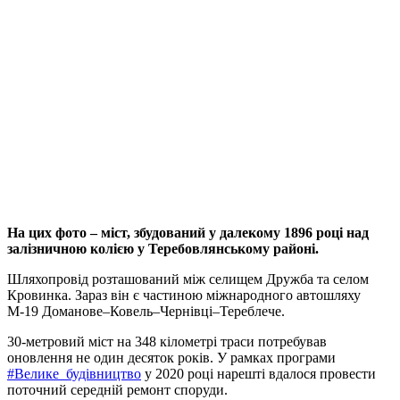
На цих фото – міст, збудований у далекому 1896 році над
залізничною колією у Теребовлянському районі.
Шляхопровід розташований між селищем Дружба та селом
Кровинка. Зараз він є частиною міжнародного автошляху
М-19 Доманове–Ковель–Чернівці–Тереблече.
30-метровий міст на 348 кілометрі траси потребував
оновлення не один десяток років. У рамках програми
#Велике_будівництво
у 2020 році нарешті вдалося провести
поточний середній ремонт споруди.