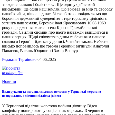
завжди є важкою і болісною… Ще один український
військовий, ще один наш земляк, що воював за мир та свободу
нашої країни, пішов від нас. Зі скорботою повідомляємо що
боронячи державний суверенітет і територіальну цілісність
загинув наш земляк, Березюк Іван Ярославович 10.08.1969
року народження, житель села Красне Гримайлівської
громади. Світлий спомин про нього назавжди залишиться в
наших серцях. Щирі співчуття рідним та близьким нашого
славного Героя", - йдеться у дописі. Читайте також: Небесне
військо поповнилось ще трьома Героями: загинули Анатолій
Панасюк, Василь Ющишин і Захар Венчур
Редакція Терміново
04.06.2025
trending_flat
Новини
Били руками та ногами, тягали за волосся: у Тернополі жорстоко
познущались з дівчини-підлітка (відео)
У Тернополі підлітки жорстоко побили дівчину. Відео
конфлікту поширюють у соціальних мережах. 3 червня в