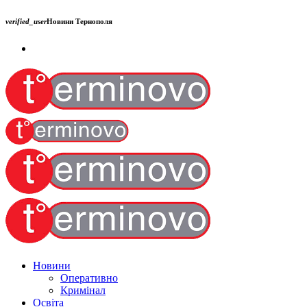
verified_user
Новини Тернополя
Новини
Оперативно
Кримінал
Освіта