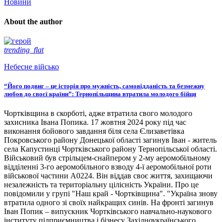
Новини
About the author
trending_flat
Небесне військо
“Його подвиг – це історія про мужність, самовідданість та безмежну
любов до своєї країни”: Тернопільщина втратила молодого бійця
Чортківщина в скорботі, адже втратила свого молодого
захисника Івана Попика. 17 жовтня 2024 року під час
виконання бойового завдання біля села Єлизаветівка
Покровського району Донецької області загинув Іван - житель
села Капустинці Чортківського району Тернопільської області.
Військовий був стрільцем-снайпером у 2-му аеромобільному
відділенні 3-го аеромобільного взводу 4-ї аеромобільної роти
військової частини А0224. Він віддав своє життя, захищаючи
незалежність та територіальну цілісність України. Про це
повідомили у групі "Наш край - Чортківщина". "Україна знову
втратила одного зі своїх найкращих синів. На фронті загинув
Іван Попик – випускник Чортківського навчально-наукового
інституту підприємництва і бізнесу Західноукраїнського