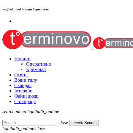
verified_user
Новини Тернополя
Новини
Оперативно
Кримінал
Освіта
Воїни тилу
Скандал
Інтерв’ю
Файні люди
Співпраця
search
menu
lightbulb_outline
close
search
Search
lightbulb_outline
close