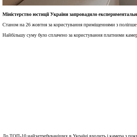
Міністерство юстиції України запровадило експериментальн
Станом на 26 жовтня за користування приміщеннями з поліпшен
Найбільшу суму було сплачено за користування платними камера
До ТОП-10 найзатребуваніших в Україні входить і камера з по