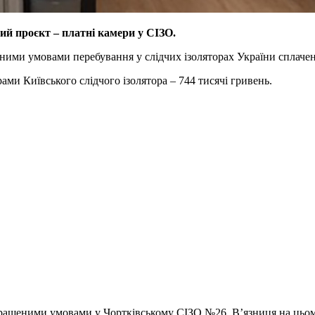
ий проєкт – платні камери у СІЗО.
ими умовами перебування у слідчих ізоляторах України сплачен
ми Київського слідчого ізолятора – 744 тисячі гривень.
кращеними умовами у Чортківському СІЗО №26. В’язниця на цьому