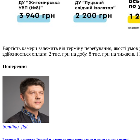
Вартість камери залежить від терміну перебування, якості умов 
здійснюється оплата: 2 тис. грн на добу, 8 тис. грн на тиждень і 
Попередня
trending_flat
Завдяки Вакарчуку: Тернопіль отримав ще одного свого нардепа в парламенті