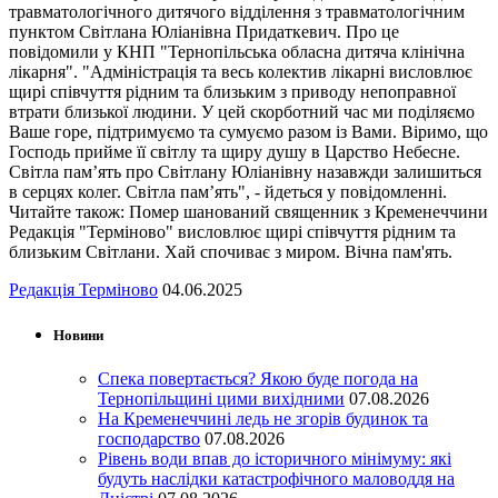
травматологічного дитячого відділення з травматологічним
пунктом Світлана Юліанівна Придаткевич. Про це
повідомили у КНП "Тернопільська обласна дитяча клінічна
лікарня". "Адміністрація та весь колектив лікарні висловлює
щирі співчуття рідним та близьким з приводу непоправної
втрати близької людини. У цей скорботний час ми поділяємо
Ваше горе, підтримуємо та сумуємо разом із Вами. Віримо, що
Господь прийме її світлу та щиру душу в Царство Небесне.
Світла пам’ять про Світлану Юліанівну назавжди залишиться
в серцях колег. Світла пам’ять", - йдеться у повідомленні.
Читайте також: Помер шанований священник з Кременеччини
Редакція "Терміново" висловлює щирі співчуття рідним та
близьким Світлани. Хай спочиває з миром. Вічна пам'ять.
Редакція Терміново
04.06.2025
Новини
Спека повертається? Якою буде погода на
Тернопільщині цими вихідними
07.08.2026
На Кременеччині ледь не згорів будинок та
господарство
07.08.2026
Рівень води впав до історичного мінімуму: які
будуть наслідки катастрофічного маловоддя на