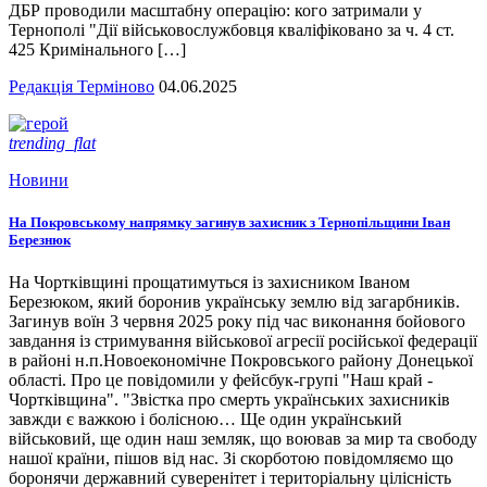
ДБР проводили масштабну операцію: кого затримали у
Тернополі "Дії військовослужбовця кваліфіковано за ч. 4 ст.
425 Кримінального […]
Редакція Терміново
04.06.2025
trending_flat
Новини
На Покровському напрямку загинув захисник з Тернопільщини Іван
Березнюк
На Чортківщині прощатимуться із захисником Іваном
Березюком, який боронив українську землю від загарбників.
Загинув воїн 3 червня 2025 року під час виконання бойового
завдання із стримування військової агресії російської федерації
в районі н.п.Новоекономічне Покровського району Донецької
області. Про це повідомили у фейсбук-групі "Наш край -
Чортківщина". "Звістка про смерть українських захисників
завжди є важкою і болісною… Ще один український
військовий, ще один наш земляк, що воював за мир та свободу
нашої країни, пішов від нас. Зі скорботою повідомляємо що
боронячи державний суверенітет і територіальну цілісність