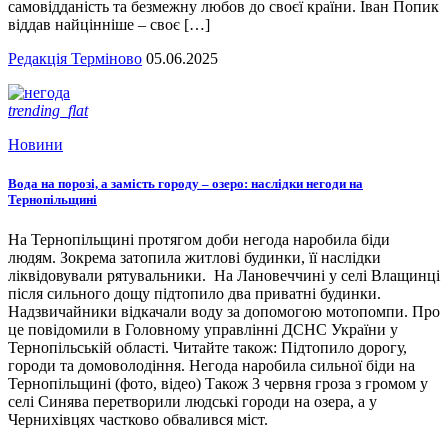
самовідданість та безмежну любов до своєї країни. Іван Попик
віддав найцінніше – своє […]
Редакція Терміново
05.06.2025
trending_flat
Новини
Вода на порозі, а замість городу – озеро: наслідки негоди на
Тернопільщині
На Тернопільщині протягом доби негода наробила біди
людям. Зокрема затопила житлові будинки, її наслідки
ліквідовували рятувальники. На Лановеччині у селі Влащинці
після сильного дощу підтопило два приватні будинки.
Надзвичайники відкачали воду за допомогою мотопомпи. Про
це повідомили в Головному управлінні ДСНС України у
Тернопільській області. Читайте також: Підтопило дорогу,
городи та домоволодіння. Негода наробила сильної біди на
Тернопільщині (фото, відео) Також 3 червня гроза з громом у
селі Синява перетворили людські городи на озера, а у
Чернихівцях частково обвалився міст.