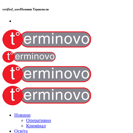
verified_user
Новини Тернополя
Новини
Оперативно
Кримінал
Освіта