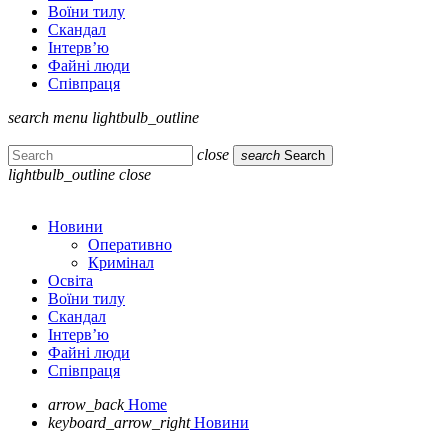
Воїни тилу
Скандал
Інтерв’ю
Файні люди
Співпраця
search
menu
lightbulb_outline
close
search
Search
lightbulb_outline
close
Новини
Оперативно
Кримінал
Освіта
Воїни тилу
Скандал
Інтерв’ю
Файні люди
Співпраця
arrow_back
Home
keyboard_arrow_right
Новини