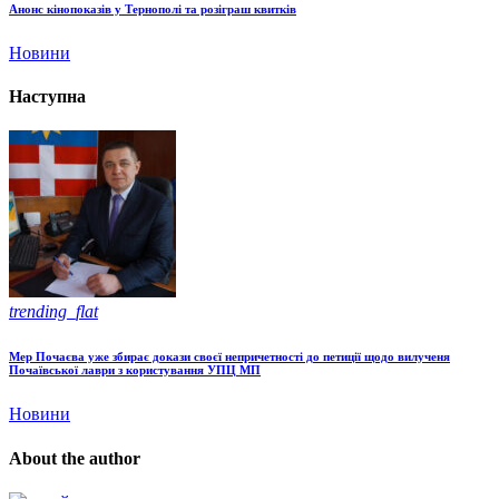
Анонс кінопоказів у Тернополі та розіграш квитків
Новини
Наступна
trending_flat
Мер Почаєва уже збирає докази своєї непричетності до петиції щодо вилученя
Почаївської лаври з користування УПЦ МП
Новини
About the author