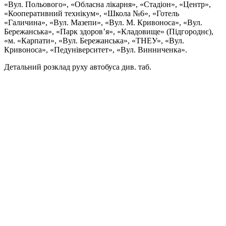
«Вул. Польового», «Обласна лікарня», «Стадіон», «Центр»,
«Кооперативний технікум», «Школа №6», «Готель
«Галичина», «Вул. Мазепи», «Вул. М. Кривоноса», «Вул.
Бережанська», «Парк здоров’я», «Кладовище» (Підгороднє),
«м. «Карпати», «Вул. Бережанська», «ТНЕУ», «Вул.
Кривоноса», «Педуніверситет», «Вул. Винниченка».
Детальний розклад руху автобуса див. таб.