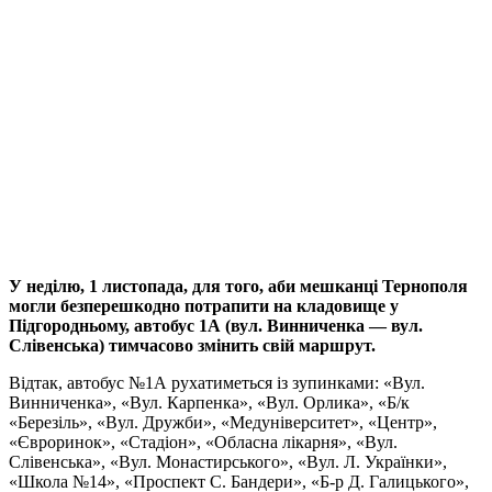
У неділю, 1 листопада, для того, аби мешканці Тернополя
могли безперешкодно потрапити на кладовище у
Підгородньому, автобус 1А (вул. Винниченка — вул.
Слівенська) тимчасово змінить свій маршрут.
Відтак, автобус №1А рухатиметься із зупинками: «Вул.
Винниченка», «Вул. Карпенка», «Вул. Орлика», «Б/к
«Березіль», «Вул. Дружби», «Медуніверситет», «Центр»,
«Євроринок», «Стадіон», «Обласна лікарня», «Вул.
Слівенська», «Вул. Монастирського», «Вул. Л. Українки»,
«Школа №14», «Проспект С. Бандери», «Б-р Д. Галицького»,