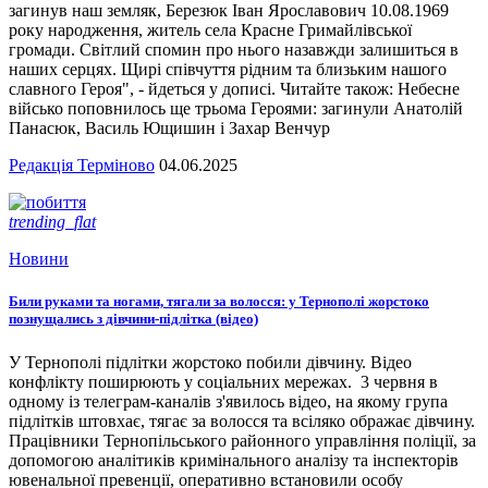
загинув наш земляк, Березюк Іван Ярославович 10.08.1969
року народження, житель села Красне Гримайлівської
громади. Світлий спомин про нього назавжди залишиться в
наших серцях. Щирі співчуття рідним та близьким нашого
славного Героя", - йдеться у дописі. Читайте також: Небесне
військо поповнилось ще трьома Героями: загинули Анатолій
Панасюк, Василь Ющишин і Захар Венчур
Редакція Терміново
04.06.2025
trending_flat
Новини
Били руками та ногами, тягали за волосся: у Тернополі жорстоко
познущались з дівчини-підлітка (відео)
У Тернополі підлітки жорстоко побили дівчину. Відео
конфлікту поширюють у соціальних мережах. 3 червня в
одному із телеграм-каналів з'явилось відео, на якому група
підлітків штовхає, тягає за волосся та всіляко ображає дівчину.
Працівники Тернопільського районного управління поліції, за
допомогою аналітиків кримінального аналізу та інспекторів
ювенальної превенції, оперативно встановили особу