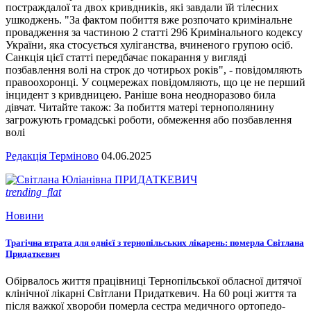
постраждалої та двох кривдників, які завдали їй тілесних
ушкоджень. "За фактом побиття вже розпочато кримінальне
провадження за частиною 2 статті 296 Кримінального кодексу
України, яка стосується хуліганства, вчиненого групою осіб.
Санкція цієї статті передбачає покарання у вигляді
позбавлення волі на строк до чотирьох років", - повідомляють
правоохоронці. У соцмережах повідомляють, що це не перший
інцидент з кривдницею. Раніше вона неодноразово била
дівчат. Читайте також: За побиття матері тернополянину
загрожують громадські роботи, обмеження або позбавлення
волі
Редакція Терміново
04.06.2025
trending_flat
Новини
Трагічна втрата для однієї з тернопільських лікарень: померла Світлана
Придаткевич
Обірвалось життя працівниці Тернопільської обласної дитячої
клінічної лікарні Світлани Придаткевич. На 60 році життя та
після важкої хвороби померла сестра медичного ортопедо-