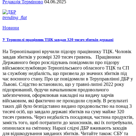
Редакція Терміново
04.06.2025
trending_flat
Новини
У Тернополі працівник ТЦК завдав 320 тисяч збитків державі
На Тернопільщині вручили підозру працівнику ТЦК. Чоловік
завдав збитків у розмірі 320 тисяч гривень. Працівники
Державного бюро розслідувань повідомили про підозру
військовослужбовцю Тернопільського обласного ТЦК та СП
за службову недбалість, що призвела до значних збитків під
час воєнного стану. Про це повідомили в Теруправлінні ДБР у
Львові. Слідство встановило, що у травні-липні 2022 року
підозрюваний, будучи начальником продовольчого
забезпечення, оформлював накладні на видачу харчів
військовим, які фактично не проходили службу. В результаті
таких дій було безпідставно видано продовольство на понад 3
тисячі осіб, що завдало державі збитків на суму майже 320
тисяч гривень. Через недбалість посадовця, частина продуктів,
замість того, щоб потрапити до захисників, які їх потребували,
опинилася на смітнику. Наразі слідчі ДБР вживають заходів
для відшкодування завданих збитків. Читайте також: СБУ та