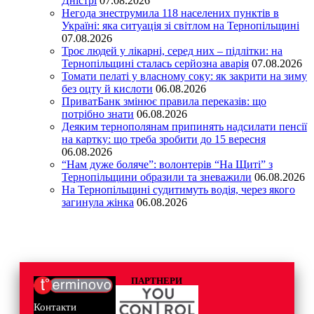
Дністрі
07.08.2026
Негода знеструмила 118 населених пунктів в
Україні: яка ситуація зі світлом на Тернопільщині
07.08.2026
Троє людей у лікарні, серед них – підлітки: на
Тернопільщині сталась серйозна аварія
07.08.2026
Томати пелаті у власному соку: як закрити на зиму
без оцту й кислоти
06.08.2026
ПриватБанк змінює правила переказів: що
потрібно знати
06.08.2026
Деяким тернополянам припинять надсилати пенсії
на картку: що треба зробити до 15 вересня
06.08.2026
“Нам дуже боляче”: волонтерів “На Щиті” з
Тернопільщини образили та зневажили
06.08.2026
На Тернопільщині судитимуть водія, через якого
загинула жінка
06.08.2026
ПАРТНЕРИ
Контакти