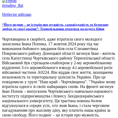
trending_flat
Небесне військо
“Його подвиг – це історія про мужність, самовідданість та безмежну
любов до своєї країни”: Тернопільщина втратила молодого бійця
Чортківщина в скорботі, адже втратила свого молодого
захисника Івана Попика. 17 жовтня 2024 року під час
виконання бойового завдання біля села Єлизаветівка
Покровського району Донецької області загинув Іван - житель
села Капустинці Чортківського району Тернопільської області.
Військовий був стрільцем-снайпером у 2-му аеромобільному
відділенні 3-го аеромобільного взводу 4-ї аеромобільної роти
військової частини А0224. Він віддав своє життя, захищаючи
незалежність та територіальну цілісність України. Про це
повідомили у групі "Наш край - Чортківщина". "Україна знову
втратила одного зі своїх найкращих синів. На фронті загинув
Іван Попик – випускник Чортківського навчально-наукового
інституту підприємництва і бізнесу Західноукраїнського
національного університету. Ця трагічна новина болем
відгукнулася в серцях усіх, хто знав Івана, і стала черговим
нагадуванням про жахливу ціну, яку платить наша країна за
свою свободу. Його подвиг – це історія про мужність,