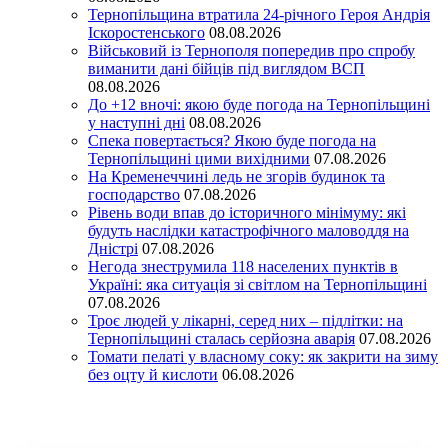
Тернопільщина втратила 24-річного Героя Андрія
Іскоростенського
08.08.2026
Військовий із Тернополя попередив про спробу
виманити дані бійців під виглядом ВСП
08.08.2026
До +12 вночі: якою буде погода на Тернопільщині
у наступні дні
08.08.2026
Спека повертається? Якою буде погода на
Тернопільщині цими вихідними
07.08.2026
На Кременеччині ледь не згорів будинок та
господарство
07.08.2026
Рівень води впав до історичного мінімуму: які
будуть наслідки катастрофічного маловоддя на
Дністрі
07.08.2026
Негода знеструмила 118 населених пунктів в
Україні: яка ситуація зі світлом на Тернопільщині
07.08.2026
Троє людей у лікарні, серед них – підлітки: на
Тернопільщині сталась серйозна аварія
07.08.2026
Томати пелаті у власному соку: як закрити на зиму
без оцту й кислоти
06.08.2026