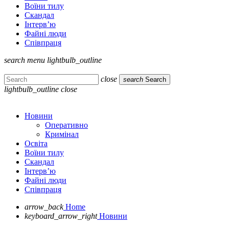
Воїни тилу
Скандал
Інтерв’ю
Файні люди
Співпраця
search
menu
lightbulb_outline
close
search
Search
lightbulb_outline
close
Новини
Оперативно
Кримінал
Освіта
Воїни тилу
Скандал
Інтерв’ю
Файні люди
Співпраця
arrow_back
Home
keyboard_arrow_right
Новини