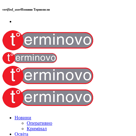
verified_user
Новини Тернополя
Новини
Оперативно
Кримінал
Освіта