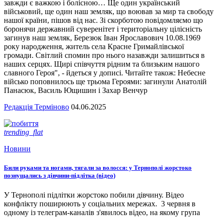
завжди є важкою і болісною… Ще один український
військовий, ще один наш земляк, що воював за мир та свободу
нашої країни, пішов від нас. Зі скорботою повідомляємо що
боронячи державний суверенітет і територіальну цілісність
загинув наш земляк, Березюк Іван Ярославович 10.08.1969
року народження, житель села Красне Гримайлівської
громади. Світлий спомин про нього назавжди залишиться в
наших серцях. Щирі співчуття рідним та близьким нашого
славного Героя", - йдеться у дописі. Читайте також: Небесне
військо поповнилось ще трьома Героями: загинули Анатолій
Панасюк, Василь Ющишин і Захар Венчур
Редакція Терміново
04.06.2025
trending_flat
Новини
Били руками та ногами, тягали за волосся: у Тернополі жорстоко
познущались з дівчини-підлітка (відео)
У Тернополі підлітки жорстоко побили дівчину. Відео
конфлікту поширюють у соціальних мережах. 3 червня в
одному із телеграм-каналів з'явилось відео, на якому група