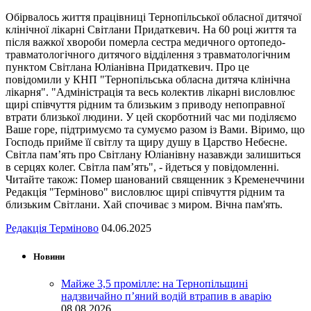
Обірвалось життя працівниці Тернопільської обласної дитячої
клінічної лікарні Світлани Придаткевич. На 60 році життя та
після важкої хвороби померла сестра медичного ортопедо-
травматологічного дитячого відділення з травматологічним
пунктом Світлана Юліанівна Придаткевич. Про це
повідомили у КНП "Тернопільська обласна дитяча клінічна
лікарня". "Адміністрація та весь колектив лікарні висловлює
щирі співчуття рідним та близьким з приводу непоправної
втрати близької людини. У цей скорботний час ми поділяємо
Ваше горе, підтримуємо та сумуємо разом із Вами. Віримо, що
Господь прийме її світлу та щиру душу в Царство Небесне.
Світла пам’ять про Світлану Юліанівну назавжди залишиться
в серцях колег. Світла пам’ять", - йдеться у повідомленні.
Читайте також: Помер шанований священник з Кременеччини
Редакція "Терміново" висловлює щирі співчуття рідним та
близьким Світлани. Хай спочиває з миром. Вічна пам'ять.
Редакція Терміново
04.06.2025
Новини
Майже 3,5 промілле: на Тернопільщині
надзвичайно п’яний водій втрапив в аварію
08.08.2026