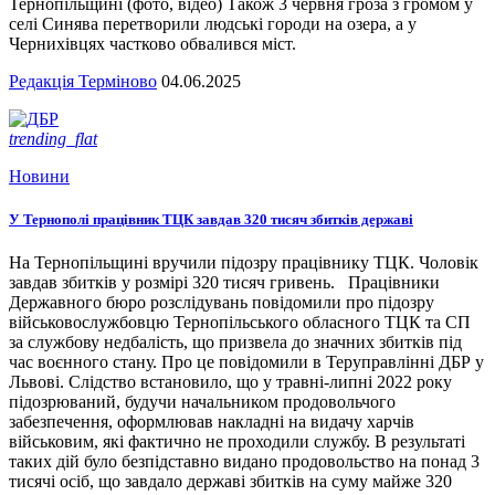
Тернопільщині (фото, відео) Також 3 червня гроза з громом у
селі Синява перетворили людські городи на озера, а у
Чернихівцях частково обвалився міст.
Редакція Терміново
04.06.2025
trending_flat
Новини
У Тернополі працівник ТЦК завдав 320 тисяч збитків державі
На Тернопільщині вручили підозру працівнику ТЦК. Чоловік
завдав збитків у розмірі 320 тисяч гривень. Працівники
Державного бюро розслідувань повідомили про підозру
військовослужбовцю Тернопільського обласного ТЦК та СП
за службову недбалість, що призвела до значних збитків під
час воєнного стану. Про це повідомили в Теруправлінні ДБР у
Львові. Слідство встановило, що у травні-липні 2022 року
підозрюваний, будучи начальником продовольчого
забезпечення, оформлював накладні на видачу харчів
військовим, які фактично не проходили службу. В результаті
таких дій було безпідставно видано продовольство на понад 3
тисячі осіб, що завдало державі збитків на суму майже 320