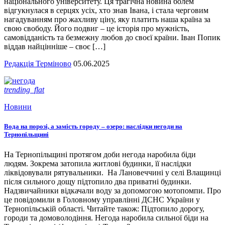
національного університету. Ця трагічна новина болем
відгукнулася в серцях усіх, хто знав Івана, і стала черговим
нагадуванням про жахливу ціну, яку платить наша країна за
свою свободу. Його подвиг – це історія про мужність,
самовідданість та безмежну любов до своєї країни. Іван Попик
віддав найцінніше – своє […]
Редакція Терміново
05.06.2025
trending_flat
Новини
Вода на порозі, а замість городу – озеро: наслідки негоди на
Тернопільщині
На Тернопільщині протягом доби негода наробила біди
людям. Зокрема затопила житлові будинки, її наслідки
ліквідовували рятувальники. На Лановеччині у селі Влащинці
після сильного дощу підтопило два приватні будинки.
Надзвичайники відкачали воду за допомогою мотопомпи. Про
це повідомили в Головному управлінні ДСНС України у
Тернопільській області. Читайте також: Підтопило дорогу,
городи та домоволодіння. Негода наробила сильної біди на