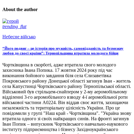
About the author
trending_flat
Небесне військо
“Його подвиг – це історія про мужність, самовідданість та безмежну
любов до своєї країни”: Тернопільщина втратила молодого бійця
Чортківщина в скорботі, адже втратила свого молодого
захисника Івана Попика. 17 жовтня 2024 року під час
виконання бойового завдання біля села Єлизаветівка
Покровського району Донецької області загинув Іван - житель
села Капустинці Чортківського району Тернопільської області.
Військовий був стрільцем-снайпером у 2-му аеромобільному
відділенні 3-го аеромобільного взводу 4-ї аеромобільної роти
військової частини А0224. Він віддав своє життя, захищаючи
незалежність та територіальну цілісність України. Про це
повідомили у групі "Наш край - Чортківщина". "Україна знову
втратила одного зі своїх найкращих синів. На фронті загинув
Іван Попик – випускник Чортківського навчально-наукового
інституту підприємництва і бізнесу Західноукраїнського