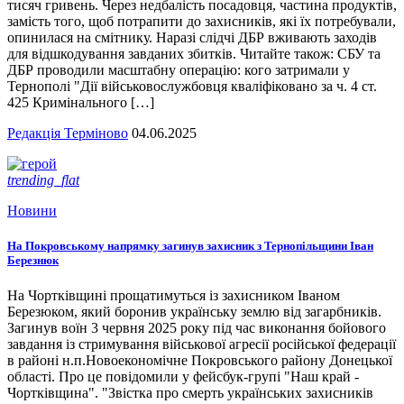
тисяч гривень. Через недбалість посадовця, частина продуктів,
замість того, щоб потрапити до захисників, які їх потребували,
опинилася на смітнику. Наразі слідчі ДБР вживають заходів
для відшкодування завданих збитків. Читайте також: СБУ та
ДБР проводили масштабну операцію: кого затримали у
Тернополі "Дії військовослужбовця кваліфіковано за ч. 4 ст.
425 Кримінального […]
Редакція Терміново
04.06.2025
trending_flat
Новини
На Покровському напрямку загинув захисник з Тернопільщини Іван
Березнюк
На Чортківщині прощатимуться із захисником Іваном
Березюком, який боронив українську землю від загарбників.
Загинув воїн 3 червня 2025 року під час виконання бойового
завдання із стримування військової агресії російської федерації
в районі н.п.Новоекономічне Покровського району Донецької
області. Про це повідомили у фейсбук-групі "Наш край -
Чортківщина". "Звістка про смерть українських захисників