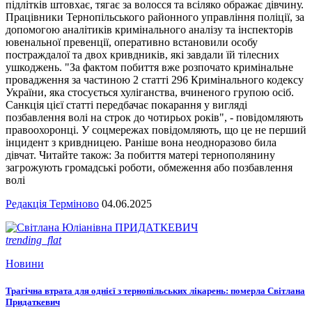
підлітків штовхає, тягає за волосся та всіляко ображає дівчину.
Працівники Тернопільського районного управління поліції, за
допомогою аналітиків кримінального аналізу та інспекторів
ювенальної превенції, оперативно встановили особу
постраждалої та двох кривдників, які завдали їй тілесних
ушкоджень. "За фактом побиття вже розпочато кримінальне
провадження за частиною 2 статті 296 Кримінального кодексу
України, яка стосується хуліганства, вчиненого групою осіб.
Санкція цієї статті передбачає покарання у вигляді
позбавлення волі на строк до чотирьох років", - повідомляють
правоохоронці. У соцмережах повідомляють, що це не перший
інцидент з кривдницею. Раніше вона неодноразово била
дівчат. Читайте також: За побиття матері тернополянину
загрожують громадські роботи, обмеження або позбавлення
волі
Редакція Терміново
04.06.2025
trending_flat
Новини
Трагічна втрата для однієї з тернопільських лікарень: померла Світлана
Придаткевич