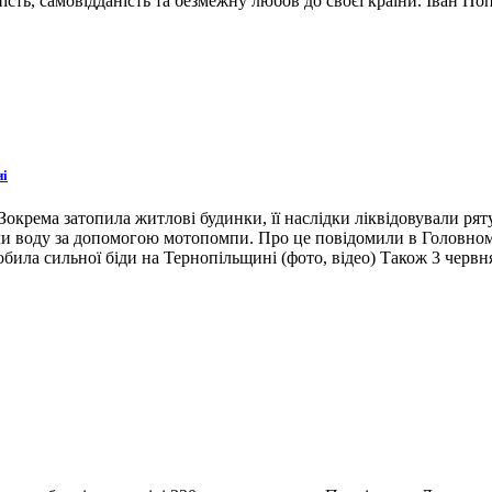
ість, самовідданість та безмежну любов до своєї країни. Іван По
ні
окрема затопила житлові будинки, її наслідки ліквідовували ря
ли воду за допомогою мотопомпи. Про це повідомили в Головном
била сильної біди на Тернопільщині (фото, відео) Також 3 червн