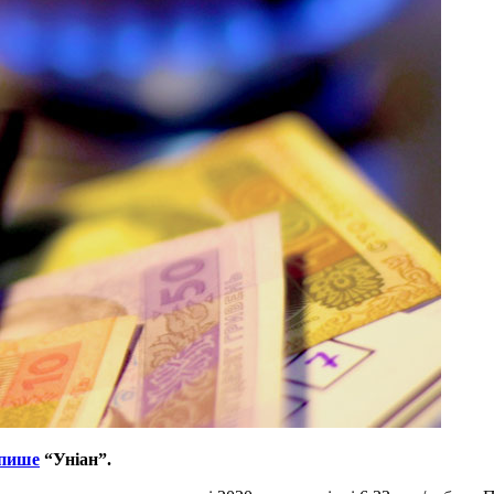
пише
“Уніан”.