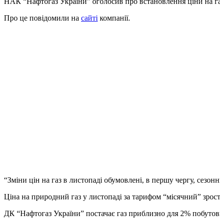
НАК “Нафтогаз України” оголосив про встановлення ціни на газ 
Про це повідомили на
сайті
компанії.
“Зміни цін на газ в листопаді обумовлені, в першу чергу, сезон
Ціна на природний газ у листопаді за тарифом “місячний” зросте
ДК “Нафтогаз України” постачає газ приблизно для 2% побутов