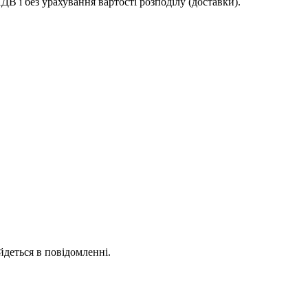
ДВ і без урахування вартості розподілу (доставки).
йдеться в повідомленні.