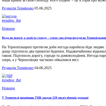
наша країна за свою свободу. Його подвиг – це історія про мужн
Редакція Терміново
05.06.2025
trending_flat
Новини
Вода на порозі, а замість городу – озеро: наслідки негоди на Тернопільщи
На Тернопільщині протягом доби негода наробила біди людям. З
дощу підтопило два приватні будинки. Надзвичайники відкача
також: Підтопило дорогу, городи та домоволодіння. Негода наро
озера, а у Чернихівцях частково обвалився міст.
Редакція Терміново
04.06.2025
trending_flat
Новини
У Тернополі працівник ТЦК завдав 320 тисяч збитків державі