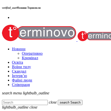
verified_user
Новини Тернополя
Новини
Оперативно
Кримінал
Освіта
Воїни тилу
Скандал
Інтерв’ю
Файні люди
Співпраця
search
menu
lightbulb_outline
close
search
Search
lightbulb_outline
close