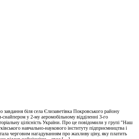
о завдання біля села Єлизаветівка Покровського району
м-снайпером у 2-му аеромобільному відділенні 3-го
торіальну цілісність України. Про це повідомили у групі "Наш
тківського навчально-наукового інституту підприємництва і
і стала черговим нагадуванням про жахливу ціну, яку платить