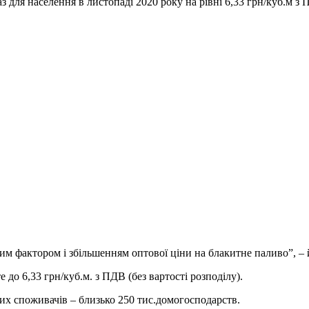
для населення в листопаді 2020 року на рівні 6,33 грн/куб.м з П
ним фактором і збільшенням оптової ціни на блакитне паливо”, – 
 до 6,33 грн/куб.м. з ПДВ (без вартості розподілу).
их споживачів – близько 250 тис.домогосподарств.