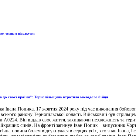
жчим темпом підрахунку
ов до своєї країни”: Тернопільщина втратила молодого бійця
ка Івана Попика. 17 жовтня 2024 року під час виконання бойовог
івського району Тернопільської області. Військовий був стрільце
ни А0224. Він віддав своє життя, захищаючи незалежність та тери
 найкращих синів. На фронті загинув Іван Попик – випускник Чор
гічна новина болем відгукнулася в серцях усіх, хто знав Івана, 