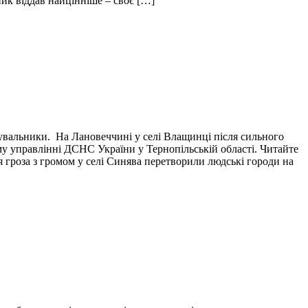
пик віддав найцінніше – своє […]
тувальники. На Лановеччині у селі Влащинці після сильного
у управлінні ДСНС України у Тернопільській області. Читайте
я гроза з громом у селі Синява перетворили людські городи на