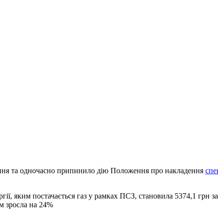
елення та одночасно припинило дію Положення про накладення
спе
гії, яким постачається газ у рамках ПСЗ, становила 5374,1 грн з
ем зросла на 24%