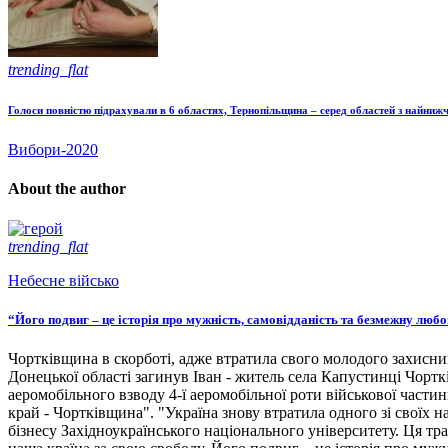
trending_flat
Голоси повністю підрахували в 6 областях, Тернопільщина – серед областей з найни
Вибори-2020
About the author
trending_flat
Небесне військо
“Його подвиг – це історія про мужність, самовідданість та безмежну люб
Чортківщина в скорботі, адже втратила свого молодого захисни
Донецької області загинув Іван - житель села Капустинці Чортк
аеромобільного взводу 4-ї аеромобільної роти військової части
край - Чортківщина". "Україна знову втратила одного зі своїх
бізнесу Західноукраїнського національного університету. Ця тра