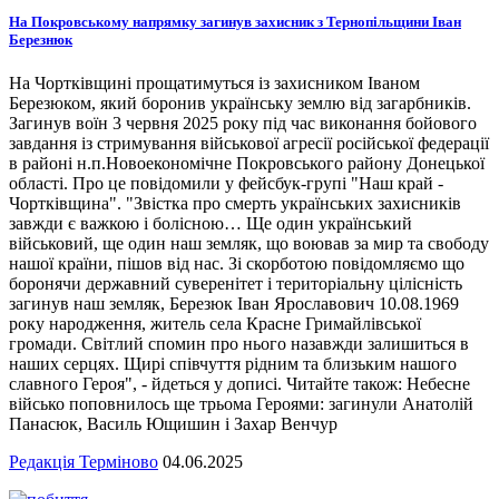
На Покровському напрямку загинув захисник з Тернопільщини Іван
Березнюк
На Чортківщині прощатимуться із захисником Іваном
Березюком, який боронив українську землю від загарбників.
Загинув воїн 3 червня 2025 року під час виконання бойового
завдання із стримування військової агресії російської федерації
в районі н.п.Новоекономічне Покровського району Донецької
області. Про це повідомили у фейсбук-групі "Наш край -
Чортківщина". "Звістка про смерть українських захисників
завжди є важкою і болісною… Ще один український
військовий, ще один наш земляк, що воював за мир та свободу
нашої країни, пішов від нас. Зі скорботою повідомляємо що
боронячи державний суверенітет і територіальну цілісність
загинув наш земляк, Березюк Іван Ярославович 10.08.1969
року народження, житель села Красне Гримайлівської
громади. Світлий спомин про нього назавжди залишиться в
наших серцях. Щирі співчуття рідним та близьким нашого
славного Героя", - йдеться у дописі. Читайте також: Небесне
військо поповнилось ще трьома Героями: загинули Анатолій
Панасюк, Василь Ющишин і Захар Венчур
Редакція Терміново
04.06.2025