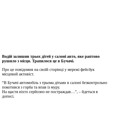
Водій залишив трьох дітей у салоні авто, яке раптово
рушило з місця. Трапилося це в Бучачі.
Про це повідомив на своїй сторінці у мережі фейсбук
місцевий активіст.
“В Бучачі автомобіль з трьома дітьми в салоні безконтрольно
покотився з горба та впав із муру.
На щастя ніхто серйозно не постраждав…”, – йдеться в
дописі.