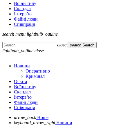
Воїни тилу
Скандал
Інтерв’ю
Файні люди
Співпраця
search
menu
lightbulb_outline
close
search
Search
lightbulb_outline
close
Новини
Оперативно
Кримінал
Освіта
Воїни тилу
Скандал
Інтерв’ю
Файні люди
Співпраця
arrow_back
Home
keyboard_arrow_right
Новини