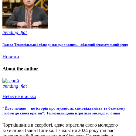
trending_flat
Голова Тернопільської облради планує очолити… обласний перинатальний центр
Новини
About the author
trending_flat
Небесне військо
“Його подвиг – це історія про мужність, самовідданість та безмежну
любов до своєї країни”: Тернопільщина втратила молодого бійця
Чортківщина в скорботі, адже втратила свого молодого
захисника Івана Попика. 17 жовтня 2024 року під час
виконання бойового завдання біля села Єлизаветівка