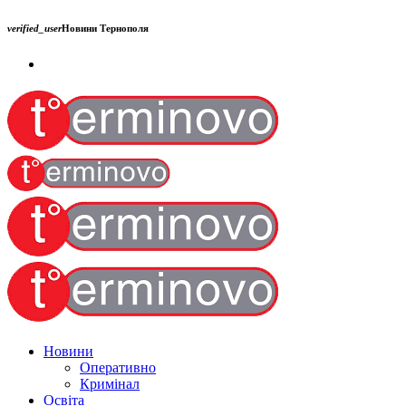
verified_user
Новини Тернополя
Новини
Оперативно
Кримінал
Освіта