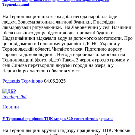
Тернопільщині
На Тернопільщині протягом доби негода наробила біди
людям. Зокрема затопила житлові будинки, її наслідки
ліквідовували рятувальники. На Лановеччині у селі Влащинці
після сильного дощу підтопило два приватні будинки.
Надзвичайники відкачали воду за допомогою мотопомпи. Про
це повідомили в Головному управлінні ДСНС України у
Тернопільській області. Читайте також: Підтопило дорогу,
городи та домоволодіння. Негода наробила сильної біди на
Тернопільщині (фото, відео) Також 3 червня гроза з громом у
селі Синява перетворили людські городи на озера, а у
Чернихівцях частково обвалився міст.
Редакція Терміново
04.06.2025
trending_flat
Новини
У Тернополі працівник ТЦК завдав 320 тисяч збитків державі
На Тернопільщині вручили підозру працівнику ТЦК. Чоловік