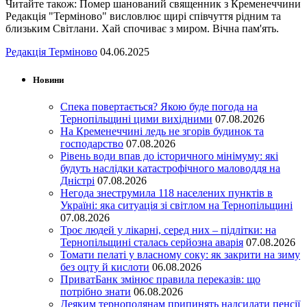
Читайте також: Помер шанований священник з Кременеччини
Редакція "Терміново" висловлює щирі співчуття рідним та
близьким Світлани. Хай спочиває з миром. Вічна пам'ять.
Редакція Терміново
04.06.2025
Новини
Спека повертається? Якою буде погода на
Тернопільщині цими вихідними
07.08.2026
На Кременеччині ледь не згорів будинок та
господарство
07.08.2026
Рівень води впав до історичного мінімуму: які
будуть наслідки катастрофічного маловоддя на
Дністрі
07.08.2026
Негода знеструмила 118 населених пунктів в
Україні: яка ситуація зі світлом на Тернопільщині
07.08.2026
Троє людей у лікарні, серед них – підлітки: на
Тернопільщині сталась серйозна аварія
07.08.2026
Томати пелаті у власному соку: як закрити на зиму
без оцту й кислоти
06.08.2026
ПриватБанк змінює правила переказів: що
потрібно знати
06.08.2026
Деяким тернополянам припинять надсилати пенсії