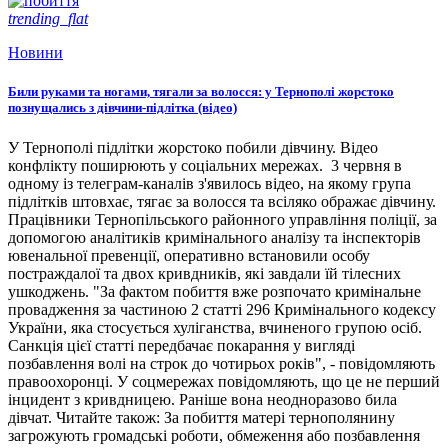
trending_flat
Новини
Били руками та ногами, тягали за волосся: у Тернополі жорстоко
познущались з дівчини-підлітка (відео)
У Тернополі підлітки жорстоко побили дівчину. Відео
конфлікту поширюють у соціальних мережах. 3 червня в
одному із телеграм-каналів з'явилось відео, на якому група
підлітків штовхає, тягає за волосся та всіляко ображає дівчину.
Працівники Тернопільського районного управління поліції, за
допомогою аналітиків кримінального аналізу та інспекторів
ювенальної превенції, оперативно встановили особу
постраждалої та двох кривдників, які завдали їй тілесних
ушкоджень. "За фактом побиття вже розпочато кримінальне
провадження за частиною 2 статті 296 Кримінального кодексу
України, яка стосується хуліганства, вчиненого групою осіб.
Санкція цієї статті передбачає покарання у вигляді
позбавлення волі на строк до чотирьох років", - повідомляють
правоохоронці. У соцмережах повідомляють, що це не перший
інцидент з кривдницею. Раніше вона неодноразово била
дівчат. Читайте також: За побиття матері тернополянину
загрожують громадські роботи, обмеження або позбавлення