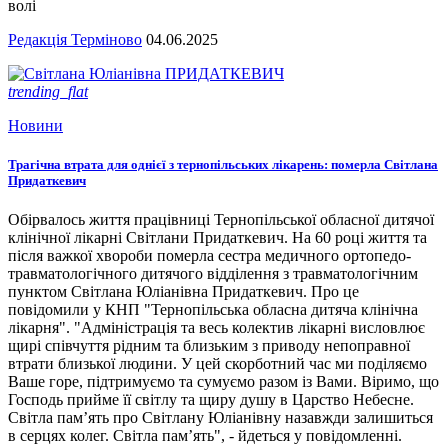
волі
Редакція Терміново
04.06.2025
trending_flat
Новини
Трагічна втрата для однієї з тернопільських лікарень: померла Світлана
Придаткевич
Обірвалось життя працівниці Тернопільської обласної дитячої
клінічної лікарні Світлани Придаткевич. На 60 році життя та
після важкої хвороби померла сестра медичного ортопедо-
травматологічного дитячого відділення з травматологічним
пунктом Світлана Юліанівна Придаткевич. Про це
повідомили у КНП "Тернопільська обласна дитяча клінічна
лікарня". "Адміністрація та весь колектив лікарні висловлює
щирі співчуття рідним та близьким з приводу непоправної
втрати близької людини. У цей скорботний час ми поділяємо
Ваше горе, підтримуємо та сумуємо разом із Вами. Віримо, що
Господь прийме її світлу та щиру душу в Царство Небесне.
Світла пам’ять про Світлану Юліанівну назавжди залишиться
в серцях колег. Світла пам’ять", - йдеться у повідомленні.