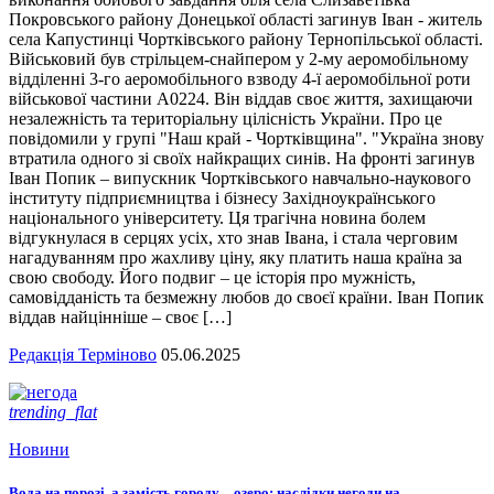
Покровського району Донецької області загинув Іван - житель
села Капустинці Чортківського району Тернопільської області.
Військовий був стрільцем-снайпером у 2-му аеромобільному
відділенні 3-го аеромобільного взводу 4-ї аеромобільної роти
військової частини А0224. Він віддав своє життя, захищаючи
незалежність та територіальну цілісність України. Про це
повідомили у групі "Наш край - Чортківщина". "Україна знову
втратила одного зі своїх найкращих синів. На фронті загинув
Іван Попик – випускник Чортківського навчально-наукового
інституту підприємництва і бізнесу Західноукраїнського
національного університету. Ця трагічна новина болем
відгукнулася в серцях усіх, хто знав Івана, і стала черговим
нагадуванням про жахливу ціну, яку платить наша країна за
свою свободу. Його подвиг – це історія про мужність,
самовідданість та безмежну любов до своєї країни. Іван Попик
віддав найцінніше – своє […]
Редакція Терміново
05.06.2025
trending_flat
Новини
Вода на порозі, а замість городу – озеро: наслідки негоди на