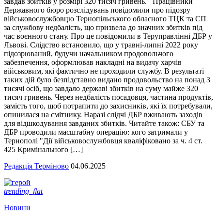
завдав збитків у розмірі 320 тисяч гривень. Працівники
Державного бюро розслідувань повідомили про підозру
військовослужбовцю Тернопільського обласного ТЦК та СП
за службову недбалість, що призвела до значних збитків під
час воєнного стану. Про це повідомили в Теруправлінні ДБР у
Львові. Слідство встановило, що у травні-липні 2022 року
підозрюваний, будучи начальником продовольчого
забезпечення, оформлював накладні на видачу харчів
військовим, які фактично не проходили службу. В результаті
таких дій було безпідставно видано продовольство на понад 3
тисячі осіб, що завдало державі збитків на суму майже 320
тисяч гривень. Через недбалість посадовця, частина продуктів,
замість того, щоб потрапити до захисників, які їх потребували,
опинилася на смітнику. Наразі слідчі ДБР вживають заходів
для відшкодування завданих збитків. Читайте також: СБУ та
ДБР проводили масштабну операцію: кого затримали у
Тернополі "Дії військовослужбовця кваліфіковано за ч. 4 ст.
425 Кримінального […]
Редакція Терміново
04.06.2025
trending_flat
Новини