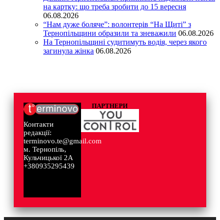
на картку: що треба зробити до 15 вересня
06.08.2026
“Нам дуже боляче”: волонтерів “На Щиті” з
Тернопільщини образили та зневажили
06.08.2026
На Тернопільщині судитимуть водія, через якого
загинула жінка
06.08.2026
ПАРТНЕРИ
Контакти
редакції:
terminovo.te@gmail.com
м. Тернопіль,
Кульчицької 2А
+380935295439