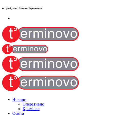
verified_user
Новини Тернополя
Новини
Оперативно
Кримінал
Освіта