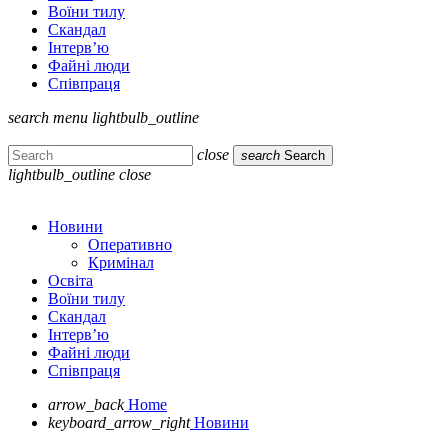
Воїни тилу
Скандал
Інтерв’ю
Файні люди
Співпраця
search
menu
lightbulb_outline
close
search
Search
lightbulb_outline
close
Новини
Оперативно
Кримінал
Освіта
Воїни тилу
Скандал
Інтерв’ю
Файні люди
Співпраця
arrow_back
Home
keyboard_arrow_right
Новини