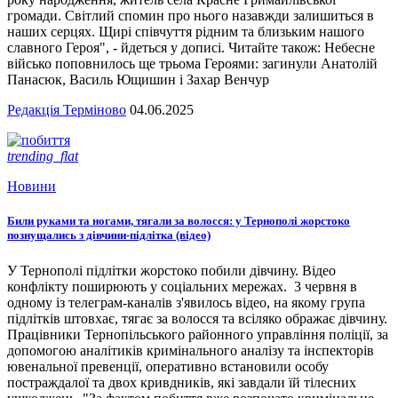
громади. Світлий спомин про нього назавжди залишиться в
наших серцях. Щирі співчуття рідним та близьким нашого
славного Героя", - йдеться у дописі. Читайте також: Небесне
військо поповнилось ще трьома Героями: загинули Анатолій
Панасюк, Василь Ющишин і Захар Венчур
Редакція Терміново
04.06.2025
trending_flat
Новини
Били руками та ногами, тягали за волосся: у Тернополі жорстоко
познущались з дівчини-підлітка (відео)
У Тернополі підлітки жорстоко побили дівчину. Відео
конфлікту поширюють у соціальних мережах. 3 червня в
одному із телеграм-каналів з'явилось відео, на якому група
підлітків штовхає, тягає за волосся та всіляко ображає дівчину.
Працівники Тернопільського районного управління поліції, за
допомогою аналітиків кримінального аналізу та інспекторів
ювенальної превенції, оперативно встановили особу
постраждалої та двох кривдників, які завдали їй тілесних