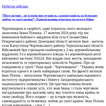
Небесне військо
“Його подвиг – це історія про мужність, самовідданість та безмежну
любов до своєї країни”: Тернопільщина втратила молодого бійця
Чортківщина в скорботі, адже втратила свого молодого
захисника Івана Попика. 17 жовтня 2024 року під час
виконання бойового завдання біля села Єлизаветівка
Покровського району Донецької області загинув Іван - житель
села Капустинці Чортківського району Тернопільської області.
Військовий був стрільцем-снайпером у 2-му аеромобільному
відділенні 3-го аеромобільного взводу 4-ї аеромобільної роти
військової частини А0224. Він віддав своє життя, захищаючи
незалежність та територіальну цілісність України. Про це
повідомили у групі "Наш край - Чортківщина". "Україна знову
втратила одного зі своїх найкращих синів. На фронті загинув
Іван Попик – випускник Чортківського навчально-наукового
інституту підприємництва і бізнесу Західноукраїнського
національного університету. Ця трагічна новина болем
відгукнулася в серцях усіх, хто знав Івана, і стала черговим
нагадуванням про жахливу ціну, яку платить наша країна за
свою свободу. Його подвиг – це історія про мужність,
самовідданість та безмежну любов до своєї країни. Іван Попик
віддав найцінніше – своє […]