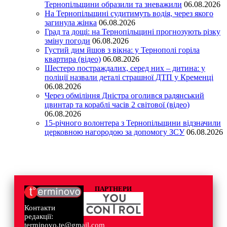
Тернопільщини образили та зневажили
06.08.2026
На Тернопільщині судитимуть водія, через якого
загинула жінка
06.08.2026
Град та дощі: на Тернопільщині прогнозують різку
зміну погоди
06.08.2026
Густий дим йшов з вікна: у Тернополі горіла
квартира (відео)
06.08.2026
Шестеро постраждалих, серед них – дитина: у
поліції назвали деталі страшної ДТП у Кременці
06.08.2026
Через обміління Дністра оголився радянський
цвинтар та кораблі часів 2 світової (відео)
06.08.2026
15-річного волонтера з Тернопільщини відзначили
церковною нагородою за допомогу ЗСУ
06.08.2026
ПАРТНЕРИ
Контакти
редакції:
terminovo.te@gmail.com