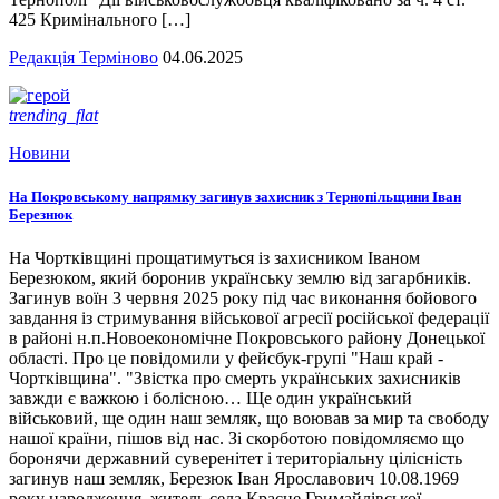
425 Кримінального […]
Редакція Терміново
04.06.2025
trending_flat
Новини
На Покровському напрямку загинув захисник з Тернопільщини Іван
Березнюк
На Чортківщині прощатимуться із захисником Іваном
Березюком, який боронив українську землю від загарбників.
Загинув воїн 3 червня 2025 року під час виконання бойового
завдання із стримування військової агресії російської федерації
в районі н.п.Новоекономічне Покровського району Донецької
області. Про це повідомили у фейсбук-групі "Наш край -
Чортківщина". "Звістка про смерть українських захисників
завжди є важкою і болісною… Ще один український
військовий, ще один наш земляк, що воював за мир та свободу
нашої країни, пішов від нас. Зі скорботою повідомляємо що
боронячи державний суверенітет і територіальну цілісність
загинув наш земляк, Березюк Іван Ярославович 10.08.1969
року народження, житель села Красне Гримайлівської