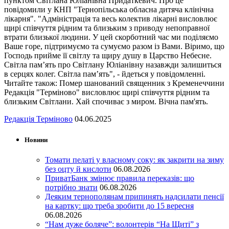
пунктом Світлана Юліанівна Придаткевич. Про це
повідомили у КНП "Тернопільська обласна дитяча клінічна
лікарня". "Адміністрація та весь колектив лікарні висловлює
щирі співчуття рідним та близьким з приводу непоправної
втрати близької людини. У цей скорботний час ми поділяємо
Ваше горе, підтримуємо та сумуємо разом із Вами. Віримо, що
Господь прийме її світлу та щиру душу в Царство Небесне.
Світла пам’ять про Світлану Юліанівну назавжди залишиться
в серцях колег. Світла пам’ять", - йдеться у повідомленні.
Читайте також: Помер шанований священник з Кременеччини
Редакція "Терміново" висловлює щирі співчуття рідним та
близьким Світлани. Хай спочиває з миром. Вічна пам'ять.
Редакція Терміново
04.06.2025
Новини
Томати пелаті у власному соку: як закрити на зиму
без оцту й кислоти
06.08.2026
ПриватБанк змінює правила переказів: що
потрібно знати
06.08.2026
Деяким тернополянам припинять надсилати пенсії
на картку: що треба зробити до 15 вересня
06.08.2026
“Нам дуже боляче”: волонтерів “На Щиті” з