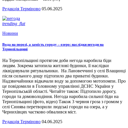
Редакція Терміново
05.06.2025
trending_flat
Новини
Вода на порозі, а замість городу – озеро: наслідки негоди на
Тернопільщині
На Тернопільщині протягом доби негода наробила біди
людям. Зокрема затопила житлові будинки, її наслідки
ліквідовували рятувальники. На Лановеччині у селі Влащинці
після сильного дощу підтопило два приватні будинки.
Надзвичайники відкачали воду за допомогою мотопомпи. Про
це повідомили в Головному управлінні ДСНС України у
Тернопільській області. Читайте також: Підтопило дорогу,
городи та домоволодіння. Негода наробила сильної біди на
Тернопільщині (фото, відео) Також 3 червня гроза з громом у
селі Синява перетворили людські городи на озера, а у
Чернихівцях частково обвалився міст.
Редакція Терміново
04.06.2025