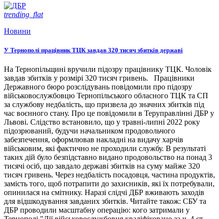
trending_flat
Новини
У Тернополі працівник ТЦК завдав 320 тисяч збитків державі
На Тернопільщині вручили підозру працівнику ТЦК. Чоловік
завдав збитків у розмірі 320 тисяч гривень. Працівники
Державного бюро розслідувань повідомили про підозру
військовослужбовцю Тернопільського обласного ТЦК та СП
за службову недбалість, що призвела до значних збитків під
час воєнного стану. Про це повідомили в Теруправлінні ДБР у
Львові. Слідство встановило, що у травні-липні 2022 року
підозрюваний, будучи начальником продовольчого
забезпечення, оформлював накладні на видачу харчів
військовим, які фактично не проходили службу. В результаті
таких дій було безпідставно видано продовольство на понад 3
тисячі осіб, що завдало державі збитків на суму майже 320
тисяч гривень. Через недбалість посадовця, частина продуктів,
замість того, щоб потрапити до захисників, які їх потребували,
опинилася на смітнику. Наразі слідчі ДБР вживають заходів
для відшкодування завданих збитків. Читайте також: СБУ та
ДБР проводили масштабну операцію: кого затримали у
Тернополі "Дії військовослужбовця кваліфіковано за ч. 4 ст.