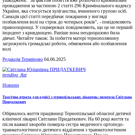
ушкоджень. "За фактом побиття вже розпочато кримінальне
провадження за частиною 2 статті 296 Кримінального кодексу
України, яка стосується хуліганства, вчиненого групою осіб.
Санкція цієї статті передбачає покарання у вигляді
позбавлення волі на строк до чотирьох років", - повідомляють
правоохоронці. У соцмережах повідомляють, що це не перший
інцидент з кривдницею. Раніше вона неодноразово била
дівчат. Читайте також: За побиття матері тернополянину
загрожують громадські роботи, обмеження або позбавлення
волі
Редакція Терміново
04.06.2025
trending_flat
Новини
Трагічна втрата для однієї з тернопільських лікарень: померла Світлана
Придаткевич
Обірвалось життя працівниці Тернопільської обласної дитячої
клінічної лікарні Світлани Придаткевич. На 60 році життя та
після важкої хвороби померла сестра медичного ортопедо-
травматологічного дитячого відділення з травматологічним