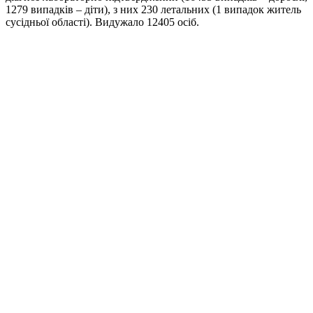
1279 випадків – діти), з них 230 летальних (1 випадок житель
сусідньої області). Видужало 12405 осіб.