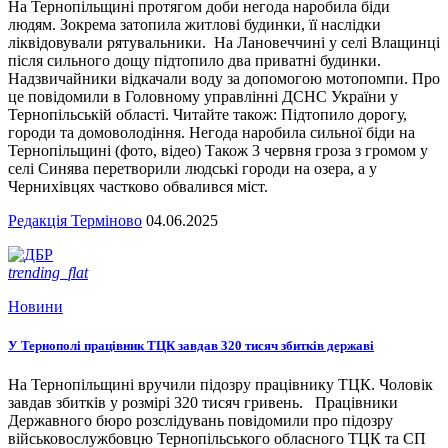
На Тернопільщині протягом доби негода наробила біди
людям. Зокрема затопила житлові будинки, її наслідки
ліквідовували рятувальники. На Лановеччині у селі Влащинці
після сильного дощу підтопило два приватні будинки.
Надзвичайники відкачали воду за допомогою мотопомпи. Про
це повідомили в Головному управлінні ДСНС України у
Тернопільській області. Читайте також: Підтопило дорогу,
городи та домоволодіння. Негода наробила сильної біди на
Тернопільщині (фото, відео) Також 3 червня гроза з громом у
селі Синява перетворили людські городи на озера, а у
Чернихівцях частково обвалився міст.
Редакція Терміново
04.06.2025
trending_flat
Новини
У Тернополі працівник ТЦК завдав 320 тисяч збитків державі
На Тернопільщині вручили підозру працівнику ТЦК. Чоловік
завдав збитків у розмірі 320 тисяч гривень. Працівники
Державного бюро розслідувань повідомили про підозру
військовослужбовцю Тернопільського обласного ТЦК та СП