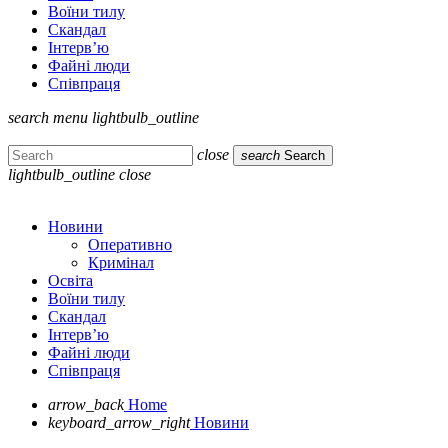
Воїни тилу
Скандал
Інтерв’ю
Файні люди
Співпраця
search
menu
lightbulb_outline
close
search
Search
lightbulb_outline
close
Новини
Оперативно
Кримінал
Освіта
Воїни тилу
Скандал
Інтерв’ю
Файні люди
Співпраця
arrow_back
Home
keyboard_arrow_right
Новини