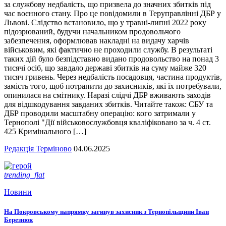
за службову недбалість, що призвела до значних збитків під
час воєнного стану. Про це повідомили в Теруправлінні ДБР у
Львові. Слідство встановило, що у травні-липні 2022 року
підозрюваний, будучи начальником продовольчого
забезпечення, оформлював накладні на видачу харчів
військовим, які фактично не проходили службу. В результаті
таких дій було безпідставно видано продовольство на понад 3
тисячі осіб, що завдало державі збитків на суму майже 320
тисяч гривень. Через недбалість посадовця, частина продуктів,
замість того, щоб потрапити до захисників, які їх потребували,
опинилася на смітнику. Наразі слідчі ДБР вживають заходів
для відшкодування завданих збитків. Читайте також: СБУ та
ДБР проводили масштабну операцію: кого затримали у
Тернополі "Дії військовослужбовця кваліфіковано за ч. 4 ст.
425 Кримінального […]
Редакція Терміново
04.06.2025
trending_flat
Новини
На Покровському напрямку загинув захисник з Тернопільщини Іван
Березнюк