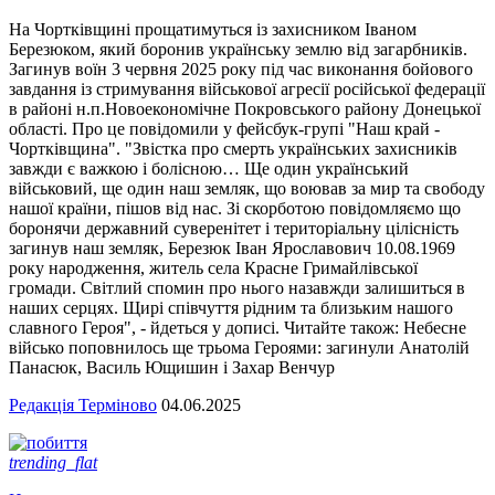
На Чортківщині прощатимуться із захисником Іваном
Березюком, який боронив українську землю від загарбників.
Загинув воїн 3 червня 2025 року під час виконання бойового
завдання із стримування військової агресії російської федерації
в районі н.п.Новоекономічне Покровського району Донецької
області. Про це повідомили у фейсбук-групі "Наш край -
Чортківщина". "Звістка про смерть українських захисників
завжди є важкою і болісною… Ще один український
військовий, ще один наш земляк, що воював за мир та свободу
нашої країни, пішов від нас. Зі скорботою повідомляємо що
боронячи державний суверенітет і територіальну цілісність
загинув наш земляк, Березюк Іван Ярославович 10.08.1969
року народження, житель села Красне Гримайлівської
громади. Світлий спомин про нього назавжди залишиться в
наших серцях. Щирі співчуття рідним та близьким нашого
славного Героя", - йдеться у дописі. Читайте також: Небесне
військо поповнилось ще трьома Героями: загинули Анатолій
Панасюк, Василь Ющишин і Захар Венчур
Редакція Терміново
04.06.2025
trending_flat