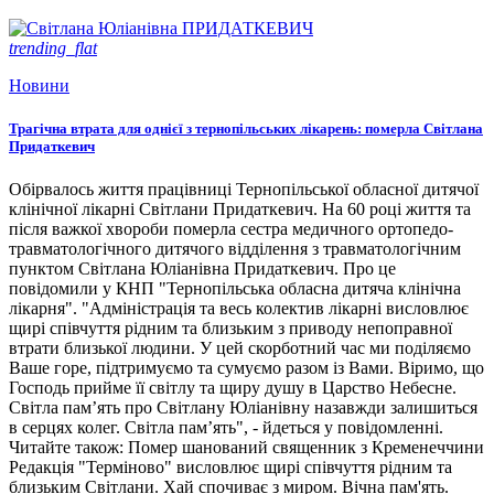
trending_flat
Новини
Трагічна втрата для однієї з тернопільських лікарень: померла Світлана
Придаткевич
Обірвалось життя працівниці Тернопільської обласної дитячої
клінічної лікарні Світлани Придаткевич. На 60 році життя та
після важкої хвороби померла сестра медичного ортопедо-
травматологічного дитячого відділення з травматологічним
пунктом Світлана Юліанівна Придаткевич. Про це
повідомили у КНП "Тернопільська обласна дитяча клінічна
лікарня". "Адміністрація та весь колектив лікарні висловлює
щирі співчуття рідним та близьким з приводу непоправної
втрати близької людини. У цей скорботний час ми поділяємо
Ваше горе, підтримуємо та сумуємо разом із Вами. Віримо, що
Господь прийме її світлу та щиру душу в Царство Небесне.
Світла пам’ять про Світлану Юліанівну назавжди залишиться
в серцях колег. Світла пам’ять", - йдеться у повідомленні.
Читайте також: Помер шанований священник з Кременеччини
Редакція "Терміново" висловлює щирі співчуття рідним та
близьким Світлани. Хай спочиває з миром. Вічна пам'ять.