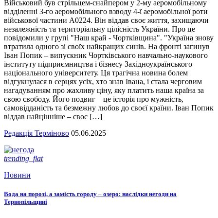
Військовий був стрільцем-снайпером у 2-му аеромобільному
відділенні 3-го аеромобільного взводу 4-ї аеромобільної роти
військової частини А0224. Він віддав своє життя, захищаючи
незалежність та територіальну цілісність України. Про це
повідомили у групі "Наш край - Чортківщина". "Україна знову
втратила одного зі своїх найкращих синів. На фронті загинув
Іван Попик – випускник Чортківського навчально-наукового
інституту підприємництва і бізнесу Західноукраїнського
національного університету. Ця трагічна новина болем
відгукнулася в серцях усіх, хто знав Івана, і стала черговим
нагадуванням про жахливу ціну, яку платить наша країна за
свою свободу. Його подвиг – це історія про мужність,
самовідданість та безмежну любов до своєї країни. Іван Попик
віддав найцінніше – своє […]
Редакція Терміново
05.06.2025
trending_flat
Новини
Вода на порозі, а замість городу – озеро: наслідки негоди на
Тернопільщині