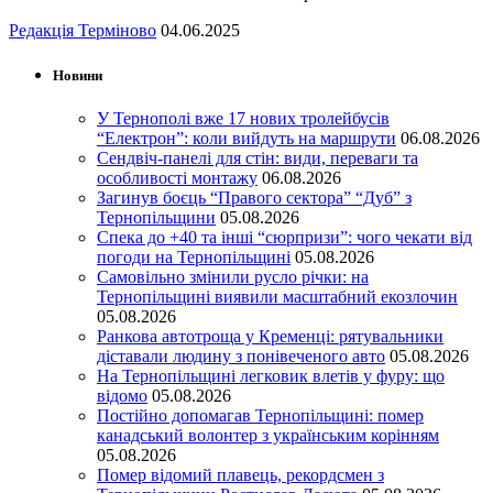
Редакція Терміново
04.06.2025
Новини
У Тернополі вже 17 нових тролейбусів
“Електрон”: коли вийдуть на маршрути
06.08.2026
Сендвіч-панелі для стін: види, переваги та
особливості монтажу
06.08.2026
Загинув боєць “Правого сектора” “Дуб” з
Тернопільщини
05.08.2026
Спека до +40 та інші “сюрпризи”: чого чекати від
погоди на Тернопільщині
05.08.2026
Самовільно змінили русло річки: на
Тернопільщині виявили масштабний екозлочин
05.08.2026
Ранкова автотроща у Кременці: рятувальники
діставали людину з понівеченого авто
05.08.2026
На Тернопільщині легковик влетів у фуру: що
відомо
05.08.2026
Постійно допомагав Тернопільщині: помер
канадський волонтер з українським корінням
05.08.2026
Помер відомий плавець, рекордсмен з