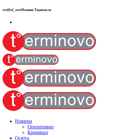
verified_user
Новини Тернополя
Новини
Оперативно
Кримінал
Освіта