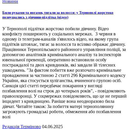
Новини
Били руками та ногами, тягали за волосся: у Тернополі жорстоко
познущались з дівчини-підлітка (відео)
У Тернополі підлітки жорстоко побили дівчину. Відео
конфлікту поширюють у соціальних мережах. 3 червня в
одному із телеграм-каналів з'явилось відео, на якому група
підлітків штовхає, тягає за волосся та всіляко ображає дівчину.
Працівники Тернопільського районного управління поліції, за
допомогою аналітиків кримінального аналізу та інспекторів
ювенальної превенції, оперативно встановили особу
постраждалої та двох кривдників, які завдали їй тілесних
ушкоджень. "За фактом побиття вже розпочато кримінальне
провадження за частиною 2 статті 296 Кримінального кодексу
України, яка стосується хуліганства, вчиненого групою осіб.
Санкція цієї статті передбачає покарання у вигляді
позбавлення волі на строк до чотирьох років", - повідомляють
правоохоронці. У соцмережах повідомляють, що це не перший
інцидент з кривдницею. Раніше вона неодноразово била
дівчат. Читайте також: За побиття матері тернополянину
загрожують громадські роботи, обмеження або позбавлення
волі
Редакція Терміново
04.06.2025