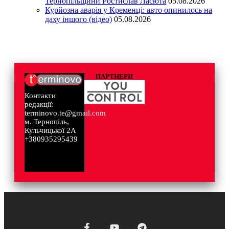
Тернопільщини Ростислав Ласюта
05.08.2026
Курйозна аварія у Кременці: авто опинилось на
даху іншого (відео)
05.08.2026
ПАРТНЕРИ
Контакти
редакції:
terminovo.te@gmail.com
м. Тернопіль,
Кульчицької 2А
+380935295439