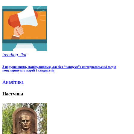
trending_flat
З порушеннями, маніпуляціями, але без “чорнухи”: як тернопільські медіа
популяризують партії і кандидатів
Аналітика
Наступна