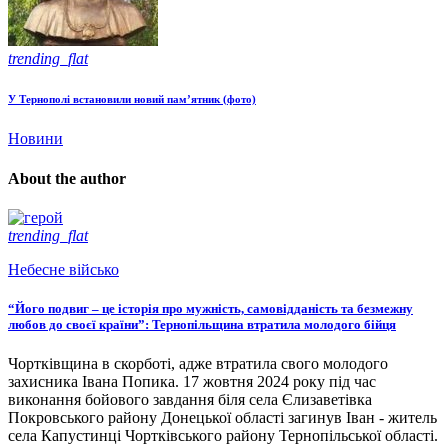
trending_flat
У Тернополі встановили новий пам’ятник (фото)
Новини
About the author
trending_flat
Небесне військо
“Його подвиг – це історія про мужність, самовідданість та безмежну
любов до своєї країни”: Тернопільщина втратила молодого бійця
Чортківщина в скорботі, адже втратила свого молодого
захисника Івана Попика. 17 жовтня 2024 року під час
виконання бойового завдання біля села Єлизаветівка
Покровського району Донецької області загинув Іван - житель
села Капустинці Чортківського району Тернопільської області.