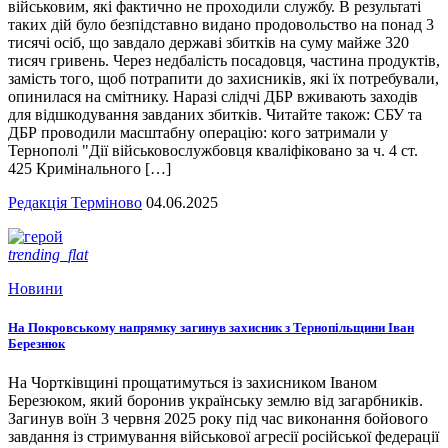
військовим, які фактично не проходили службу. В результаті
таких дій було безпідставно видано продовольство на понад 3
тисячі осіб, що завдало державі збитків на суму майже 320
тисяч гривень. Через недбалість посадовця, частина продуктів,
замість того, щоб потрапити до захисників, які їх потребували,
опинилася на смітнику. Наразі слідчі ДБР вживають заходів
для відшкодування завданих збитків. Читайте також: СБУ та
ДБР проводили масштабну операцію: кого затримали у
Тернополі "Дії військовослужбовця кваліфіковано за ч. 4 ст.
425 Кримінального […]
Редакція Терміново
04.06.2025
trending_flat
Новини
На Покровському напрямку загинув захисник з Тернопільщини Іван
Березнюк
На Чортківщині прощатимуться із захисником Іваном
Березюком, який боронив українську землю від загарбників.
Загинув воїн 3 червня 2025 року під час виконання бойового
завдання із стримування військової агресії російської федерації