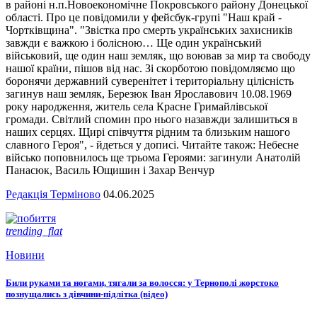
в районі н.п.Новоекономічне Покровського району Донецької
області. Про це повідомили у фейсбук-групі "Наш край -
Чортківщина". "Звістка про смерть українських захисників
завжди є важкою і болісною… Ще один український
військовий, ще один наш земляк, що воював за мир та свободу
нашої країни, пішов від нас. Зі скорботою повідомляємо що
боронячи державний суверенітет і територіальну цілісність
загинув наш земляк, Березюк Іван Ярославович 10.08.1969
року народження, житель села Красне Гримайлівської
громади. Світлий спомин про нього назавжди залишиться в
наших серцях. Щирі співчуття рідним та близьким нашого
славного Героя", - йдеться у дописі. Читайте також: Небесне
військо поповнилось ще трьома Героями: загинули Анатолій
Панасюк, Василь Ющишин і Захар Венчур
Редакція Терміново
04.06.2025
trending_flat
Новини
Били руками та ногами, тягали за волосся: у Тернополі жорстоко
познущались з дівчини-підлітка (відео)