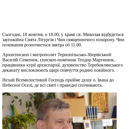
Сьогодні, 18 жовтня, о 18.00, у храмі св. Миколая відбудеться
заупокійна Свята Літургія і Чин священничого похорону. Чин
поховання розпочнеться завтра об 11.00.
Архиєпископ і митрополит Тернопільсько-Зборівський
Василій Семенюк, єпископ-помічник Теодор Мартинюк,
працівники курії архиєпархії, духовенство Теребовлянського
деканату висловлюють щирі співчуття родині покійного.
Нехай Всемилостивий Господь прийме душу о. Івана до
Небесної Оселі, де всі святі і праведні спочивають.