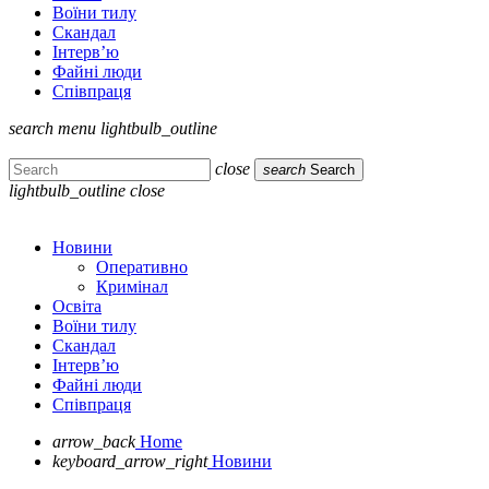
Воїни тилу
Скандал
Інтерв’ю
Файні люди
Співпраця
search
menu
lightbulb_outline
close
search
Search
lightbulb_outline
close
Новини
Оперативно
Кримінал
Освіта
Воїни тилу
Скандал
Інтерв’ю
Файні люди
Співпраця
arrow_back
Home
keyboard_arrow_right
Новини