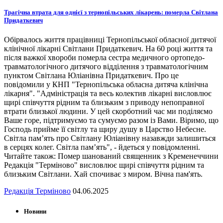
Трагічна втрата для однієї з тернопільських лікарень: померла Світлана
Придаткевич
Обірвалось життя працівниці Тернопільської обласної дитячої
клінічної лікарні Світлани Придаткевич. На 60 році життя та
після важкої хвороби померла сестра медичного ортопедо-
травматологічного дитячого відділення з травматологічним
пунктом Світлана Юліанівна Придаткевич. Про це
повідомили у КНП "Тернопільська обласна дитяча клінічна
лікарня". "Адміністрація та весь колектив лікарні висловлює
щирі співчуття рідним та близьким з приводу непоправної
втрати близької людини. У цей скорботний час ми поділяємо
Ваше горе, підтримуємо та сумуємо разом із Вами. Віримо, що
Господь прийме її світлу та щиру душу в Царство Небесне.
Світла пам’ять про Світлану Юліанівну назавжди залишиться
в серцях колег. Світла пам’ять", - йдеться у повідомленні.
Читайте також: Помер шанований священник з Кременеччини
Редакція "Терміново" висловлює щирі співчуття рідним та
близьким Світлани. Хай спочиває з миром. Вічна пам'ять.
Редакція Терміново
04.06.2025
Новини