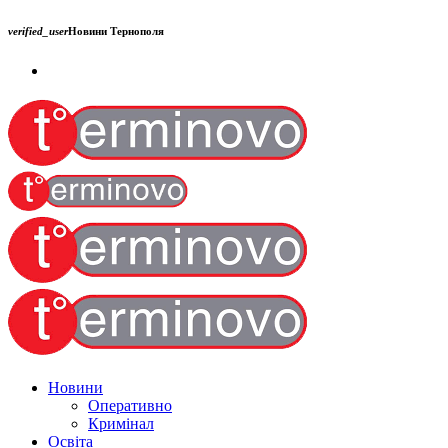
verified_user
Новини Тернополя
Новини
Оперативно
Кримінал
Освіта