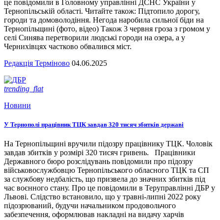
це повідомили в Головному управлінні ДСНС України у
Тернопільській області. Читайте також: Підтопило дорогу,
городи та домоволодіння. Негода наробила сильної біди на
Тернопільщині (фото, відео) Також 3 червня гроза з громом у
селі Синява перетворили людські городи на озера, а у
Чернихівцях частково обвалився міст.
Редакція Терміново
04.06.2025
trending_flat
Новини
У Тернополі працівник ТЦК завдав 320 тисяч збитків державі
На Тернопільщині вручили підозру працівнику ТЦК. Чоловік
завдав збитків у розмірі 320 тисяч гривень. Працівники
Державного бюро розслідувань повідомили про підозру
військовослужбовцю Тернопільського обласного ТЦК та СП
за службову недбалість, що призвела до значних збитків під
час воєнного стану. Про це повідомили в Теруправлінні ДБР у
Львові. Слідство встановило, що у травні-липні 2022 року
підозрюваний, будучи начальником продовольчого
забезпечення, оформлював накладні на видачу харчів