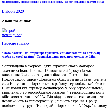
Як перевірити, чи включені ви у список виборців, і що робити, якщо вас там немає
Вибори-2020
About the author
trending_flat
Небесне військо
“Його подвиг – це історія про мужність, самовідданість та безмежну
любов до своєї країни”: Тернопільщина втратила молодого бійця
Чортківщина в скорботі, адже втратила свого молодого
захисника Івана Попика. 17 жовтня 2024 року під час
виконання бойового завдання біля села Єлизаветівка
Покровського району Донецької області загинув Іван - житель
села Капустинці Чортківського району Тернопільської області.
Військовий був стрільцем-снайпером у 2-му аеромобільному
відділенні 3-го аеромобільного взводу 4-ї аеромобільної роти
військової частини А0224. Він віддав своє життя, захищаючи
незалежність та територіальну цілісність України. Про це
повідомили у групі "Наш край - Чортківщина". "Україна знову