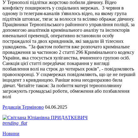
У Тернополі підлітки жорстоко побили дівчину. Відео
конфлікту поширюють у соціальних мережах. 3 червня в
одному із телеграм-каналів з'явилось відео, на якому група
підлітків штовхає, тягає за волосся та всіляко ображає дівчину.
Працівники Тернопільського районного управління поліції, за
допомогою аналітиків кримінального аналізу та інспекторів
ювенальної превенції, оперативно встановили особу
постраждалої та двох кривдників, які завдали їй тілесних
ушкоджень. "За фактом побиття вже розпочато кримінальне
провадження за частиною 2 статті 296 Кримінального кодексу
України, яка стосується хуліганства, вчиненого групою осіб.
Санкція цієї статті передбачає покарання у вигляді
позбавлення волі на строк до чотирьох років", - повідомляють
правоохоронці. У соцмережах повідомляють, що це не перший
інцидент з кривдницею. Раніше вона неодноразово била
дівчат. Читайте також: За побиття матері тернополянину
загрожують громадські роботи, обмеження або позбавлення
волі
Редакція Терміново
04.06.2025
trending_flat
Новини