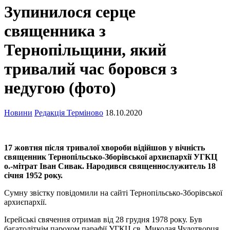
Зупинилося серце
священника з
Тернопільщини, який
тривалий час боровся з
недугою (фото)
Новини
Редакція Терміново
18.10.2020
17 жовтня після тривалої хвороби відійшов у вічність
священник Тернопільсько-Зборівської архиєпархії УГКЦ
о.-мітрат Іван Сивак. Народився священнослужитель 18
січня 1952 року.
Сумну звістку повідомили на сайті Тернопільсько-Зборівської
архиєпархії.
Ієрейські свячення отримав від 28 грудня 1978 року. Був
багатолітнім парохом парафії УГКЦ св. Миколая Чудотворця