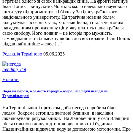
втратила одного зі своїх найкращих синів. На фронті загинув
Іван Попик – випускник Чортківського навчально-наукового
інституту підприємництва і бізнесу Західноукраїнського
національного університету. Ця трагічна новина болем
відгукнулася в серцях усіх, хто знав Івана, і стала черговим
нагадуванням про жахливу ціну, яку платить наша країна за
свою свободу. Його подвиг – це історія про мужність,
самовідданість та безмежну любов до своєї країни. Іван Попик
віддав найцінніше – своє […]
Редакція Терміново
05.06.2025
trending_flat
Новини
Вода на порозі, а замість городу – озеро: наслідки негоди на
Тернопільщині
На Тернопільщині протягом доби негода наробила біди
людям. Зокрема затопила житлові будинки, її наслідки
ліквідовували рятувальники. На Лановеччині у селі Влащинці
після сильного дощу підтопило два приватні будинки.
Надзвичайники відкачали воду за допомогою мотопомпи. Про