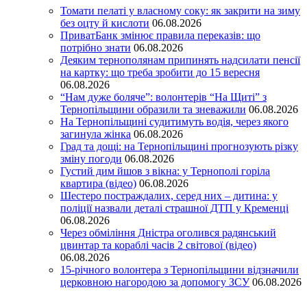
Томати пелаті у власному соку: як закрити на зиму
без оцту й кислоти
06.08.2026
ПриватБанк змінює правила переказів: що
потрібно знати
06.08.2026
Деяким тернополянам припинять надсилати пенсії
на картку: що треба зробити до 15 вересня
06.08.2026
“Нам дуже боляче”: волонтерів “На Щиті” з
Тернопільщини образили та зневажили
06.08.2026
На Тернопільщині судитимуть водія, через якого
загинула жінка
06.08.2026
Град та дощі: на Тернопільщині прогнозують різку
зміну погоди
06.08.2026
Густий дим йшов з вікна: у Тернополі горіла
квартира (відео)
06.08.2026
Шестеро постраждалих, серед них – дитина: у
поліції назвали деталі страшної ДТП у Кременці
06.08.2026
Через обміління Дністра оголився радянський
цвинтар та кораблі часів 2 світової (відео)
06.08.2026
15-річного волонтера з Тернопільщини відзначили
церковною нагородою за допомогу ЗСУ
06.08.2026