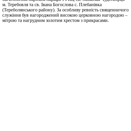
м. Теребовля та св. Івана Богослова с. Плебанівка
(Тереболянського району). За особливу ревність священничого
служіння був нагороджений високою церковною нагородою –
мітрою та нагрудним золотим хрестом з прикрасами.