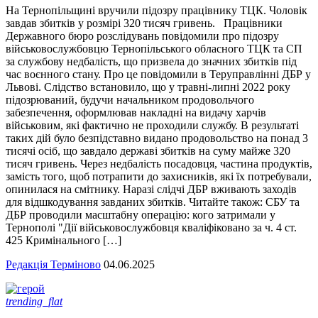
На Тернопільщині вручили підозру працівнику ТЦК. Чоловік
завдав збитків у розмірі 320 тисяч гривень. Працівники
Державного бюро розслідувань повідомили про підозру
військовослужбовцю Тернопільського обласного ТЦК та СП
за службову недбалість, що призвела до значних збитків під
час воєнного стану. Про це повідомили в Теруправлінні ДБР у
Львові. Слідство встановило, що у травні-липні 2022 року
підозрюваний, будучи начальником продовольчого
забезпечення, оформлював накладні на видачу харчів
військовим, які фактично не проходили службу. В результаті
таких дій було безпідставно видано продовольство на понад 3
тисячі осіб, що завдало державі збитків на суму майже 320
тисяч гривень. Через недбалість посадовця, частина продуктів,
замість того, щоб потрапити до захисників, які їх потребували,
опинилася на смітнику. Наразі слідчі ДБР вживають заходів
для відшкодування завданих збитків. Читайте також: СБУ та
ДБР проводили масштабну операцію: кого затримали у
Тернополі "Дії військовослужбовця кваліфіковано за ч. 4 ст.
425 Кримінального […]
Редакція Терміново
04.06.2025
trending_flat