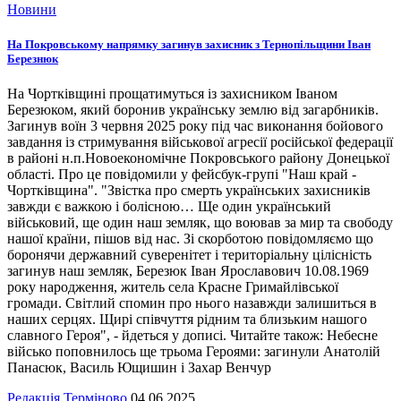
Новини
На Покровському напрямку загинув захисник з Тернопільщини Іван
Березнюк
На Чортківщині прощатимуться із захисником Іваном
Березюком, який боронив українську землю від загарбників.
Загинув воїн 3 червня 2025 року під час виконання бойового
завдання із стримування військової агресії російської федерації
в районі н.п.Новоекономічне Покровського району Донецької
області. Про це повідомили у фейсбук-групі "Наш край -
Чортківщина". "Звістка про смерть українських захисників
завжди є важкою і болісною… Ще один український
військовий, ще один наш земляк, що воював за мир та свободу
нашої країни, пішов від нас. Зі скорботою повідомляємо що
боронячи державний суверенітет і територіальну цілісність
загинув наш земляк, Березюк Іван Ярославович 10.08.1969
року народження, житель села Красне Гримайлівської
громади. Світлий спомин про нього назавжди залишиться в
наших серцях. Щирі співчуття рідним та близьким нашого
славного Героя", - йдеться у дописі. Читайте також: Небесне
військо поповнилось ще трьома Героями: загинули Анатолій
Панасюк, Василь Ющишин і Захар Венчур
Редакція Терміново
04.06.2025