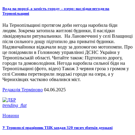
Вода на порозі, а замість городу – озеро: наслідки негоди на
Тернопільщині
На Тернопільщині протягом доби негода наробила біди
людям. Зокрема затопила житлові будинки, її наслідки
ліквідовували рятувальники. На Лановеччині у селі Влащинці
після сильного дощу підтопило два приватні будинки.
Надзвичайники відкачали воду за допомогою мотопомпи. Про
це повідомили в Головному управлінні ДСНС України у
Тернопільській області. Читайте також: Підтопило дорогу,
городи та домоволодіння. Негода наробила сильної біди на
Тернопільщині (фото, відео) Також 3 червня гроза з громом у
селі Синява перетворили людські городи на озера, а у
Чернихівцях частково обвалився міст.
Редакція Терміново
04.06.2025
trending_flat
Новини
У Тернополі працівник ТЦК завдав 320 тисяч збитків державі