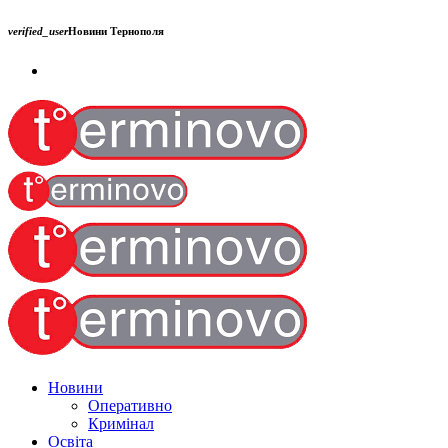
verified_user
Новини Тернополя
Новини
Оперативно
Кримінал
Освіта