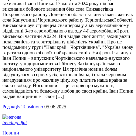
захисника Івана Попика. 17 жовтня 2024 року під час
виконання бойового завдання біля села Єлизаветівка
Покровського району Донецької області загинув Іван - житель
села Капустинці Чортківського району Тернопільської області.
Військовий був стрільцем-снайпером у 2-му аеромобільному
відділенні 3-го аеромобільного взводу 4-ї аеромобільної роти
військової частини А0224. Він віддав своє життя, захищаючи
незалежність та територіальну цілісність України. Про це
повідомили у групі "Наш край - Чортківщина". "Україна знову
втратила одного зі своїх найкращих синів. На фронті загинув
Іван Попик – випускник Чортківського навчально-наукового
інституту підприємництва і бізнесу Західноукраїнського
національного університету. Ця трагічна новина болем
відгукнулася в серцях усіх, хто знав Івана, і стала черговим
нагадуванням про жахливу ціну, яку платить наша країна за
свою свободу. Його подвиг – це історія про мужність,
самовідданість та безмежну любов до своєї країни. Іван Попик
віддав найцінніше – своє […]
Редакція Терміново
05.06.2025
trending_flat
Новини