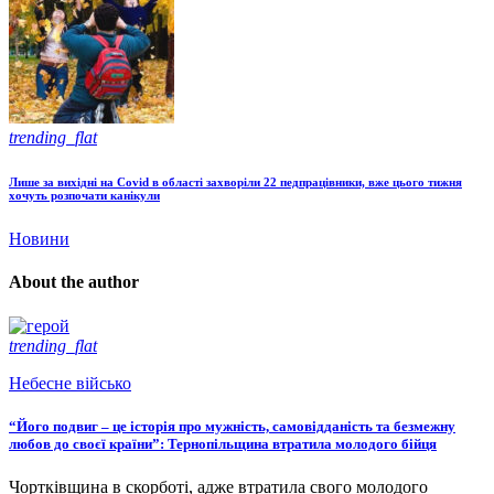
trending_flat
Лише за вихідні на Covid в області захворіли 22 педпрацівники, вже цього тижня
хочуть розпочати канікули
Новини
About the author
trending_flat
Небесне військо
“Його подвиг – це історія про мужність, самовідданість та безмежну
любов до своєї країни”: Тернопільщина втратила молодого бійця
Чортківщина в скорботі, адже втратила свого молодого