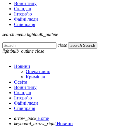
Воїни тилу
Скандал
Інтерв’ю
Файні люди
Співпраця
search
menu
lightbulb_outline
close
search
Search
lightbulb_outline
close
Новини
Оперативно
Кримінал
Освіта
Воїни тилу
Скандал
Інтерв’ю
Файні люди
Співпраця
arrow_back
Home
keyboard_arrow_right
Новини