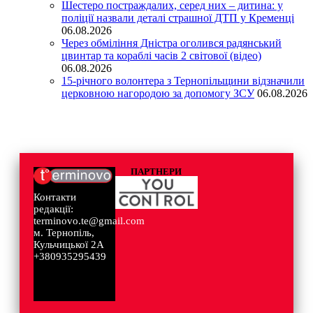
Шестеро постраждалих, серед них – дитина: у
поліції назвали деталі страшної ДТП у Кременці
06.08.2026
Через обміління Дністра оголився радянський
цвинтар та кораблі часів 2 світової (відео)
06.08.2026
15-річного волонтера з Тернопільщини відзначили
церковною нагородою за допомогу ЗСУ
06.08.2026
ПАРТНЕРИ
Контакти
редакції:
terminovo.te@gmail.com
м. Тернопіль,
Кульчицької 2А
+380935295439