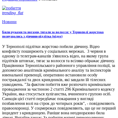
trending_flat
Новини
Били руками та ногами, тягали за волосся: у Тернополі жорстоко
познущались з дівчини-підлітка (відео)
У Тернополі підлітки жорстоко побили дівчину. Відео
конфлікту поширюють у соціальних мережах. 3 червня в
одному із телеграм-каналів з'явилось відео, на якому група
підлітків штовхає, тягає за волосся та всіляко ображає дівчину.
Працівники Тернопільського районного управління поліції, за
допомогою аналітиків кримінального аналізу та інспекторів
ювенальної превенції, оперативно встановили особу
постраждалої та двох кривдників, які завдали їй тілесних
ушкоджень. "За фактом побиття вже розпочато кримінальне
провадження за частиною 2 статті 296 Кримінального кодексу
України, яка стосується хуліганства, вчиненого групою осіб.
Санкція цієї статті передбачає покарання у вигляді
позбавлення волі на строк до чотирьох років", - повідомляють
правоохоронці. У соцмережах повідомляють, що це не перший
інцидент з кривдницею. Раніше вона неодноразово била
дівчат. Читайте також: За побиття матері тернополянину