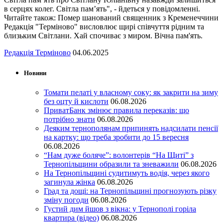
в серцях колег. Світла пам’ять", - йдеться у повідомленні.
Читайте також: Помер шанований священник з Кременеччини
Редакція "Терміново" висловлює щирі співчуття рідним та
близьким Світлани. Хай спочиває з миром. Вічна пам'ять.
Редакція Терміново
04.06.2025
Новини
Томати пелаті у власному соку: як закрити на зиму
без оцту й кислоти
06.08.2026
ПриватБанк змінює правила переказів: що
потрібно знати
06.08.2026
Деяким тернополянам припинять надсилати пенсії
на картку: що треба зробити до 15 вересня
06.08.2026
“Нам дуже боляче”: волонтерів “На Щиті” з
Тернопільщини образили та зневажили
06.08.2026
На Тернопільщині судитимуть водія, через якого
загинула жінка
06.08.2026
Град та дощі: на Тернопільщині прогнозують різку
зміну погоди
06.08.2026
Густий дим йшов з вікна: у Тернополі горіла
квартира (відео)
06.08.2026