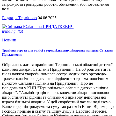
загрожують громадські роботи, обмеження або позбавлення
волі
Редакція Терміново
04.06.2025
trending_flat
Новини
Трагічна втрата для однієї з тернопільських лікарень: померла Світлана
Придаткевич
Обірвалось життя працівниці Тернопільської обласної дитячої
клінічної лікарні Світлани Придаткевич. На 60 році життя та
після важкої хвороби померла сестра медичного ортопедо-
травматологічного дитячого відділення з травматологічним
пунктом Світлана Юліанівна Придаткевич. Про це
повідомили у КНП "Тернопільська обласна дитяча клінічна
лікарня". "Адміністрація та весь колектив лікарні висловлює
щирі співчуття рідним та близьким з приводу непоправної
втрати близької людини. У цей скорботний час ми поділяємо
Ваше горе, підтримуємо та сумуємо разом із Вами. Віримо, що
Господь прийме її світлу та щиру душу в Царство Небесне.
Світла пам’ять про Світлану Юліанівну назавжди залишиться