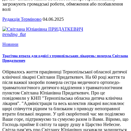
загрожують громадські роботи, обмеження або позбавлення
волі
Редакція Терміново
04.06.2025
trending_flat
Новини
Трагічна втрата для однієї з тернопільських лікарень: померла Світлана
Придаткевич
Обірвалось життя працівниці Тернопільської обласної дитячої
клінічної лікарні Світлани Придаткевич. На 60 році життя та
після важкої хвороби померла сестра медичного ортопедо-
травматологічного дитячого відділення з травматологічним
пунктом Світлана Юліанівна Придаткевич. Про це
повідомили у КНП "Тернопільська обласна дитяча клінічна
лікарня". "Адміністрація та весь колектив лікарні висловлює
щирі співчуття рідним та близьким з приводу непоправної
втрати близької людини. У цей скорботний час ми поділяємо
Ваше горе, підтримуємо та сумуємо разом із Вами. Віримо, що
Господь прийме її світлу та щиру душу в Царство Небесне.
Світла пам’ять про Світлану Юліанівну назавжди залишиться