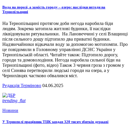
Вода на порозі, а замість городу – озеро: наслідки негоди на
Тернопільщині
На Тернопільщині протягом доби негода наробила біди
людям. Зокрема затопила житлові будинки, її наслідки
ліквідовували рятувальники. На Лановеччині у селі Влащинці
після сильного дощу підтопило два приватні будинки.
Надзвичайники відкачали воду за допомогою мотопомпи. Про
це повідомили в Головному управлінні ДСНС України у
Тернопільській області. Читайте також: Підтопило дорогу,
городи та домоволодіння. Негода наробила сильної біди на
Тернопільщині (фото, відео) Також 3 червня гроза з громом у
селі Синява перетворили людські городи на озера, а у
Чернихівцях частково обвалився міст.
Редакція Терміново
04.06.2025
trending_flat
Новини
У Тернополі працівник ТЦК завдав 320 тисяч збитків державі