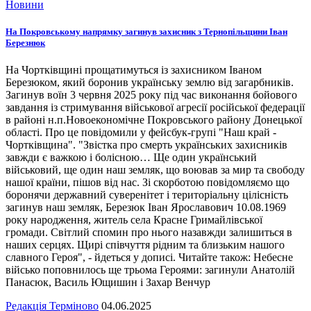
Новини
На Покровському напрямку загинув захисник з Тернопільщини Іван
Березнюк
На Чортківщині прощатимуться із захисником Іваном
Березюком, який боронив українську землю від загарбників.
Загинув воїн 3 червня 2025 року під час виконання бойового
завдання із стримування військової агресії російської федерації
в районі н.п.Новоекономічне Покровського району Донецької
області. Про це повідомили у фейсбук-групі "Наш край -
Чортківщина". "Звістка про смерть українських захисників
завжди є важкою і болісною… Ще один український
військовий, ще один наш земляк, що воював за мир та свободу
нашої країни, пішов від нас. Зі скорботою повідомляємо що
боронячи державний суверенітет і територіальну цілісність
загинув наш земляк, Березюк Іван Ярославович 10.08.1969
року народження, житель села Красне Гримайлівської
громади. Світлий спомин про нього назавжди залишиться в
наших серцях. Щирі співчуття рідним та близьким нашого
славного Героя", - йдеться у дописі. Читайте також: Небесне
військо поповнилось ще трьома Героями: загинули Анатолій
Панасюк, Василь Ющишин і Захар Венчур
Редакція Терміново
04.06.2025