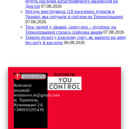
будуть наслідки катастрофічного маловоддя на
Дністрі
07.08.2026
Негода знеструмила 118 населених пунктів в
Україні: яка ситуація зі світлом на Тернопільщині
07.08.2026
Троє людей у лікарні, серед них – підлітки: на
Тернопільщині сталась серйозна аварія
07.08.2026
Томати пелаті у власному соку: як закрити на зиму
без оцту й кислоти
06.08.2026
ПАРТНЕРИ
Контакти
редакції:
terminovo.te@gmail.com
м. Тернопіль,
Кульчицької 2А
+380935295439