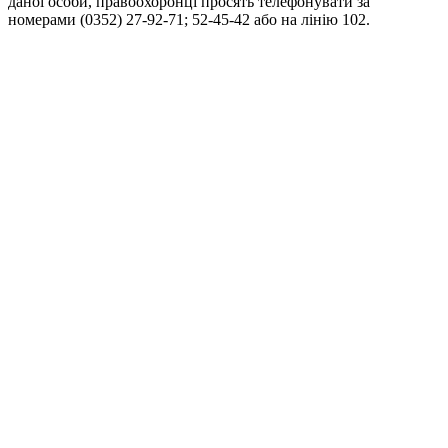
даної особи, правоохоронці просять телефонувати за
номерами (0352) 27-92-71; 52-45-42 або на лінію 102.