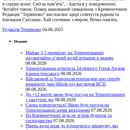
в серцях колег. Світла пам’ять", - йдеться у повідомленні.
Читайте також: Помер шанований священник з Кременеччини
Редакція "Терміново" висловлює щирі співчуття рідним та
близьким Світлани. Хай спочиває з миром. Вічна пам'ять.
Редакція Терміново
04.06.2025
Новини
Майже 3,5 промілле: на Тернопільщині
надзвичайно п’яний водій втрапив в аварію
08.08.2026
Тернопільщина втратила 24-річного Героя Андрія
Іскоростенського
08.08.2026
Військовий із Тернополя попередив про спробу
виманити дані бійців під виглядом ВСП
08.08.2026
До +12 вночі: якою буде погода на Тернопільщині
у наступні дні
08.08.2026
Спека повертається? Якою буде погода на
Тернопільщині цими вихідними
07.08.2026
На Кременеччині ледь не згорів будинок та
господарство
07.08.2026
Рівень води впав до історичного мінімуму: які