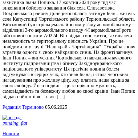
захисника Івана Попика. 17 жовтня 2024 року під час
виконання бойового завдання біля села Єлизаветівка
Покровського району Донецької області загинув Іван - житель
села Капустинці Чортківського району Тернопільської області.
Військовий був стрільцем-снайпером у 2-му аеромобільному
відділенні 3-го аеромобільного взводу 4-ї аеромобільної роти
військової частини А0224. Він віддав своє життя, захищаючи
незалежність та територіальну цілісність України. Про це
повідомили у групі "Наш край - Чортківщина". "Україна знову
втратила одного зі своїх найкращих синів. На фронті загинув
Іван Попик – випускник Чортківського навчально-наукового
інституту підприємництва і бізнесу Західноукраїнського
національного університету. Ця трагічна новина болем
відгукнулася в серцях усіх, хто знав Івана, і стала черговим
нагадуванням про жахливу ціну, яку платить наша країна за
свою свободу. Його подвиг – це історія про мужність,
самовідданість та безмежну любов до своєї країни. Іван Попик
віддав найцінніше – своє […]
Редакція Терміново
05.06.2025
trending_flat
Новини