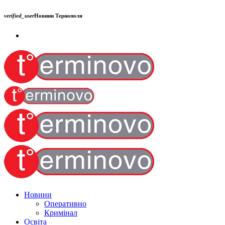
verified_user
Новини Тернополя
Новини
Оперативно
Кримінал
Освіта