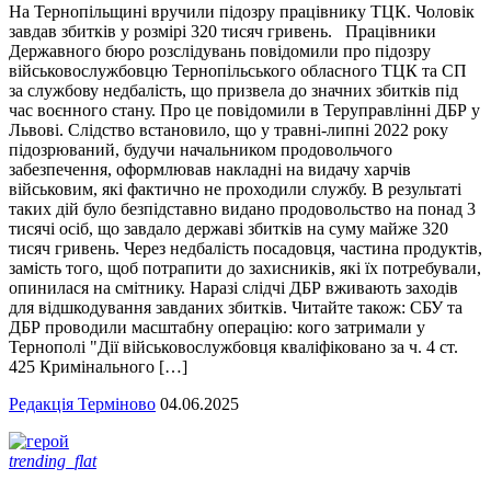
На Тернопільщині вручили підозру працівнику ТЦК. Чоловік
завдав збитків у розмірі 320 тисяч гривень. Працівники
Державного бюро розслідувань повідомили про підозру
військовослужбовцю Тернопільського обласного ТЦК та СП
за службову недбалість, що призвела до значних збитків під
час воєнного стану. Про це повідомили в Теруправлінні ДБР у
Львові. Слідство встановило, що у травні-липні 2022 року
підозрюваний, будучи начальником продовольчого
забезпечення, оформлював накладні на видачу харчів
військовим, які фактично не проходили службу. В результаті
таких дій було безпідставно видано продовольство на понад 3
тисячі осіб, що завдало державі збитків на суму майже 320
тисяч гривень. Через недбалість посадовця, частина продуктів,
замість того, щоб потрапити до захисників, які їх потребували,
опинилася на смітнику. Наразі слідчі ДБР вживають заходів
для відшкодування завданих збитків. Читайте також: СБУ та
ДБР проводили масштабну операцію: кого затримали у
Тернополі "Дії військовослужбовця кваліфіковано за ч. 4 ст.
425 Кримінального […]
Редакція Терміново
04.06.2025
trending_flat