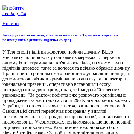
trending_flat
Новини
Били руками та ногами, тягали за волосся: у Тернополі жорстоко
познущались з дівчини-підлітка (відео)
У Тернополі підлітки жорстоко побили дівчину. Відео
конфлікту поширюють у соціальних мережах. 3 червня в
одному із телеграм-каналів з'явилось відео, на якому група
підлітків штовхає, тягає за волосся та всіляко ображає дівчину.
Працівники Тернопільського районного управління поліції, за
допомогою аналітиків кримінального аналізу та інспекторів
ювенальної превенції, оперативно встановили особу
постраждалої та двох кривдників, які завдали їй тілесних
ушкоджень. "За фактом побиття вже розпочато кримінальне
провадження за частиною 2 статті 296 Кримінального кодексу
України, яка стосується хуліганства, вчиненого групою осіб.
Санкція цієї статті передбачає покарання у вигляді
позбавлення волі на строк до чотирьох років", - повідомляють
правоохоронці. У соцмережах повідомляють, що це не перший
інцидент з кривдницею. Раніше вона неодноразово била
дівчат. Читайте також: За побиття матері тернополянину