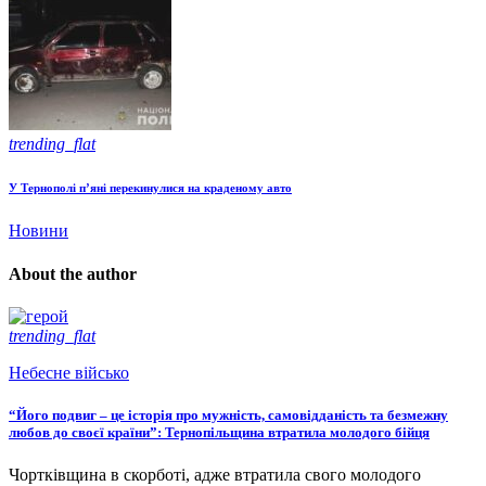
trending_flat
У Тернополі п’яні перекинулися на краденому авто
Новини
About the author
trending_flat
Небесне військо
“Його подвиг – це історія про мужність, самовідданість та безмежну
любов до своєї країни”: Тернопільщина втратила молодого бійця
Чортківщина в скорботі, адже втратила свого молодого