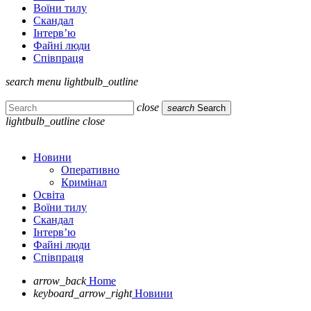
Воїни тилу
Скандал
Інтерв’ю
Файні люди
Співпраця
search
menu
lightbulb_outline
close
search
Search
lightbulb_outline
close
Новини
Оперативно
Кримінал
Освіта
Воїни тилу
Скандал
Інтерв’ю
Файні люди
Співпраця
arrow_back
Home
keyboard_arrow_right
Новини