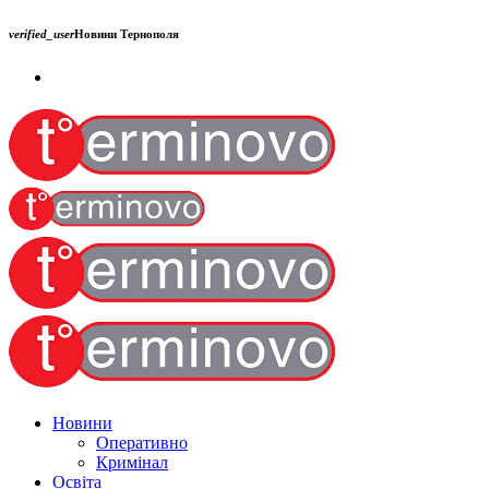
verified_user
Новини Тернополя
Новини
Оперативно
Кримінал
Освіта