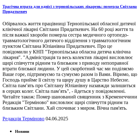
Трагічна втрата для однієї з тернопільських лікарень: померла Світлана
Придаткевич
Обірвалось життя працівниці Тернопільської обласної дитячої
клінічної лікарні Світлани Придаткевич. На 60 році життя та
після важкої хвороби померла сестра медичного ортопедо-
травматологічного дитячого відділення з травматологічним
пунктом Світлана Юліанівна Придаткевич. Про це
повідомили у КНП "Тернопільська обласна дитяча клінічна
лікарня". "Адміністрація та весь колектив лікарні висловлює
щирі співчуття рідним та близьким з приводу непоправної
втрати близької людини. У цей скорботний час ми поділяємо
Ваше горе, підтримуємо та сумуємо разом із Вами. Віримо, що
Господь прийме її світлу та щиру душу в Царство Небесне.
Світла пам’ять про Світлану Юліанівну назавжди залишиться
в серцях колег. Світла пам’ять", - йдеться у повідомленні.
Читайте також: Помер шанований священник з Кременеччини
Редакція "Терміново" висловлює щирі співчуття рідним та
близьким Світлани. Хай спочиває з миром. Вічна пам'ять.
Редакція Терміново
04.06.2025
Новини