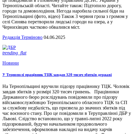
це повідомили в Головному управлінні ДСНС України у
Тернопільській області. Читайте також: Підтопило дорогу,
городи та домоволодіння. Негода наробила сильної біди на
Тернопільщині (фото, відео) Також 3 червня гроза з громом у
селі Синява перетворили людські городи на озера, а у
Чернихівцях частково обвалився міст.
Редакція Терміново
04.06.2025
trending_flat
Новини
У Тернополі працівник ТЦК завдав 320 тисяч збитків державі
На Тернопільщині вручили підозру працівнику ТЦК. Чоловік
завдав збитків у розмірі 320 тисяч гривень. Працівники
Державного бюро розслідувань повідомили про підозру
військовослужбовцю Тернопільського обласного ТЦК та СП
за службову недбалість, що призвела до значних збитків під
час воєнного стану. Про це повідомили в Теруправлінні ДБР у
Львові. Слідство встановило, що у травні-липні 2022 року
підозрюваний, будучи начальником продовольчого
забезпечення, оформлював накладні на видачу харчів