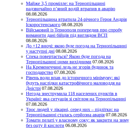
Майже 3,5 промілле: на Тернопільщині
надзвичайно п’яний водій втрапив в аварію
08.08.2026
Тернопільщина втратила 24-річного Героя Андрія
Іскоростенського
08.08.2026
Військовий із Тернополя попередив про спробу
виманити дані бійців під виглядом ВСП
08.08.2026
До +12 вночі: якою буде погода на Тернопільщині
у наступні дні
08.08.2026
Спека повертається? Якою буде погода на
Тернопільщині цими вихідними
07.08.2026
На Кременеччині ледь не згорів будинок та
господарство
07.08.2026
Рівень води впав до історичного мінімуму: які
будуть наслідки катастрофічного маловоддя на
Дністрі
07.08.2026
Негода знеструмила 118 населених пунктів в
Україні: яка ситуація зі світлом на Тернопільщині
07.08.2026
Троє людей у лікарні, серед них – підлітки: на
Тернопільщині сталась серйозна аварія
07.08.2026
Томати пелаті у власному соку: як закрити на зиму
без оцту й кислоти
06.08.2026