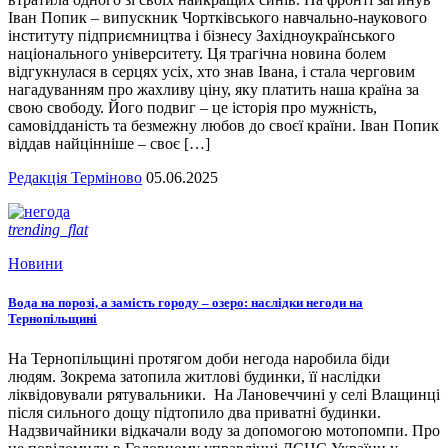
Іван Попик – випускник Чортківського навчально-наукового
інституту підприємництва і бізнесу Західноукраїнського
національного університету. Ця трагічна новина болем
відгукнулася в серцях усіх, хто знав Івана, і стала черговим
нагадуванням про жахливу ціну, яку платить наша країна за
свою свободу. Його подвиг – це історія про мужність,
самовідданість та безмежну любов до своєї країни. Іван Попик
віддав найцінніше – своє […]
Редакція Терміново
05.06.2025
trending_flat
Новини
Вода на порозі, а замість городу – озеро: наслідки негоди на
Тернопільщині
На Тернопільщині протягом доби негода наробила біди
людям. Зокрема затопила житлові будинки, її наслідки
ліквідовували рятувальники. На Лановеччині у селі Влащинці
після сильного дощу підтопило два приватні будинки.
Надзвичайники відкачали воду за допомогою мотопомпи. Про