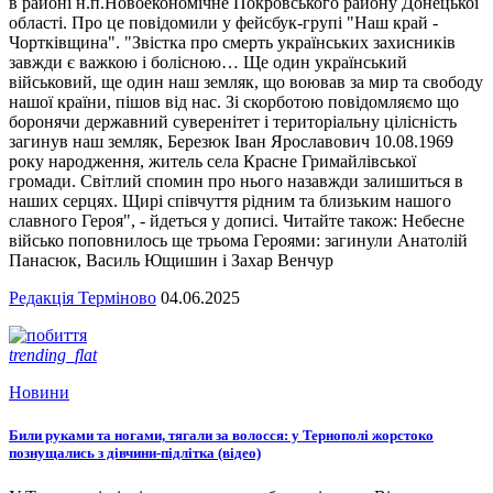
в районі н.п.Новоекономічне Покровського району Донецької
області. Про це повідомили у фейсбук-групі "Наш край -
Чортківщина". "Звістка про смерть українських захисників
завжди є важкою і болісною… Ще один український
військовий, ще один наш земляк, що воював за мир та свободу
нашої країни, пішов від нас. Зі скорботою повідомляємо що
боронячи державний суверенітет і територіальну цілісність
загинув наш земляк, Березюк Іван Ярославович 10.08.1969
року народження, житель села Красне Гримайлівської
громади. Світлий спомин про нього назавжди залишиться в
наших серцях. Щирі співчуття рідним та близьким нашого
славного Героя", - йдеться у дописі. Читайте також: Небесне
військо поповнилось ще трьома Героями: загинули Анатолій
Панасюк, Василь Ющишин і Захар Венчур
Редакція Терміново
04.06.2025
trending_flat
Новини
Били руками та ногами, тягали за волосся: у Тернополі жорстоко
познущались з дівчини-підлітка (відео)