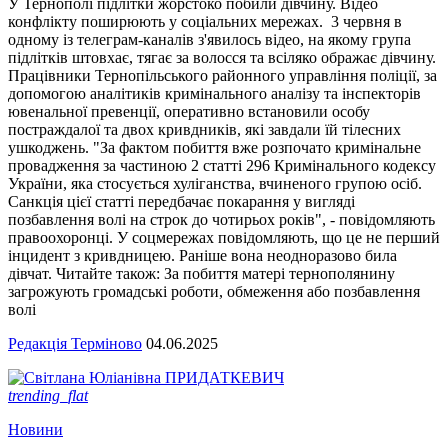
У Тернополі підлітки жорстоко побили дівчину. Відео
конфлікту поширюють у соціальних мережах. 3 червня в
одному із телеграм-каналів з'явилось відео, на якому група
підлітків штовхає, тягає за волосся та всіляко ображає дівчину.
Працівники Тернопільського районного управління поліції, за
допомогою аналітиків кримінального аналізу та інспекторів
ювенальної превенції, оперативно встановили особу
постраждалої та двох кривдників, які завдали їй тілесних
ушкоджень. "За фактом побиття вже розпочато кримінальне
провадження за частиною 2 статті 296 Кримінального кодексу
України, яка стосується хуліганства, вчиненого групою осіб.
Санкція цієї статті передбачає покарання у вигляді
позбавлення волі на строк до чотирьох років", - повідомляють
правоохоронці. У соцмережах повідомляють, що це не перший
інцидент з кривдницею. Раніше вона неодноразово била
дівчат. Читайте також: За побиття матері тернополянину
загрожують громадські роботи, обмеження або позбавлення
волі
Редакція Терміново
04.06.2025
trending_flat
Новини