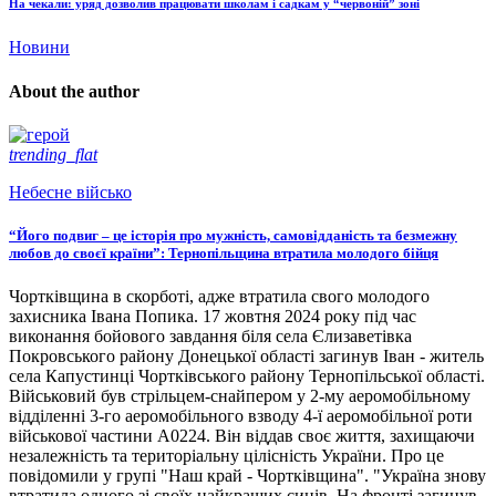
На чекали: уряд дозволив працювати школам і садкам у “червоній” зоні
Новини
About the author
trending_flat
Небесне військо
“Його подвиг – це історія про мужність, самовідданість та безмежну
любов до своєї країни”: Тернопільщина втратила молодого бійця
Чортківщина в скорботі, адже втратила свого молодого
захисника Івана Попика. 17 жовтня 2024 року під час
виконання бойового завдання біля села Єлизаветівка
Покровського району Донецької області загинув Іван - житель
села Капустинці Чортківського району Тернопільської області.
Військовий був стрільцем-снайпером у 2-му аеромобільному
відділенні 3-го аеромобільного взводу 4-ї аеромобільної роти
військової частини А0224. Він віддав своє життя, захищаючи
незалежність та територіальну цілісність України. Про це
повідомили у групі "Наш край - Чортківщина". "Україна знову
втратила одного зі своїх найкращих синів. На фронті загинув