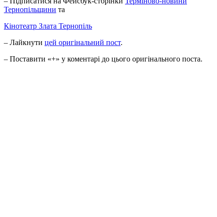
– Підписатися на Фейсбук-сторінки
Терміново-новини
Тернопільщини
та
Кінотеатр Злата Тернопіль
– Лайкнути
цей оригінальний пост
.
– Поставити «+» у коментарi до цього оригінального поста.