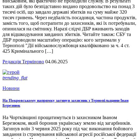
військовим, які фактично не проходили службу. В результаті
таких дій було безпідставно видано продовольство на понад 3
тисячі осіб, що завдало державі збитків на суму майже 320
тисяч гривень. Через недбалість посадовця, частина продуктів,
замість того, щоб потрапити до захисників, які їх потребували,
опинилася на смітнику. Наразі слідчі ДБР вживають заходів
для відшкодування завданих збитків. Читайте також: СБУ та
ДБР проводили масштабну операцію: кого затримали у
Тернополі "Дії військовослужбовця кваліфіковано за ч. 4 ст.
425 Кримінального […]
Редакція Терміново
04.06.2025
trending_flat
Новини
На Покровському напрямку загинув захисник з Тернопільщини Іван
Березнюк
На Чортківщині прощатимуться із захисником Іваном
Березюком, який боронив українську землю від загарбників.
Загинув воїн 3 червня 2025 року під час виконання бойового
завдання із стримування військової агресії російської федерації