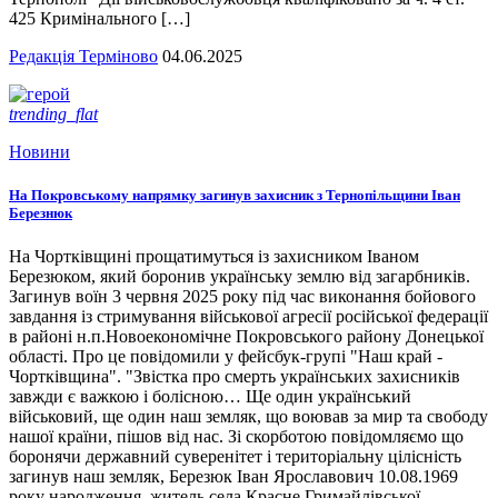
425 Кримінального […]
Редакція Терміново
04.06.2025
trending_flat
Новини
На Покровському напрямку загинув захисник з Тернопільщини Іван
Березнюк
На Чортківщині прощатимуться із захисником Іваном
Березюком, який боронив українську землю від загарбників.
Загинув воїн 3 червня 2025 року під час виконання бойового
завдання із стримування військової агресії російської федерації
в районі н.п.Новоекономічне Покровського району Донецької
області. Про це повідомили у фейсбук-групі "Наш край -
Чортківщина". "Звістка про смерть українських захисників
завжди є важкою і болісною… Ще один український
військовий, ще один наш земляк, що воював за мир та свободу
нашої країни, пішов від нас. Зі скорботою повідомляємо що
боронячи державний суверенітет і територіальну цілісність
загинув наш земляк, Березюк Іван Ярославович 10.08.1969
року народження, житель села Красне Гримайлівської