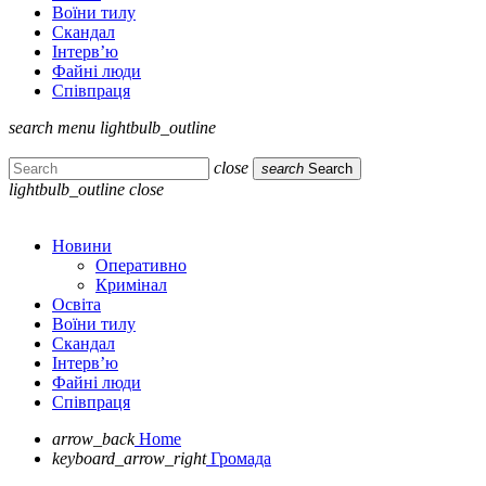
Воїни тилу
Скандал
Інтерв’ю
Файні люди
Співпраця
search
menu
lightbulb_outline
close
search
Search
lightbulb_outline
close
Новини
Оперативно
Кримінал
Освіта
Воїни тилу
Скандал
Інтерв’ю
Файні люди
Співпраця
arrow_back
Home
keyboard_arrow_right
Громада