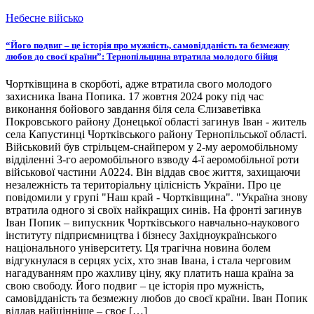
Небесне військо
“Його подвиг – це історія про мужність, самовідданість та безмежну
любов до своєї країни”: Тернопільщина втратила молодого бійця
Чортківщина в скорботі, адже втратила свого молодого
захисника Івана Попика. 17 жовтня 2024 року під час
виконання бойового завдання біля села Єлизаветівка
Покровського району Донецької області загинув Іван - житель
села Капустинці Чортківського району Тернопільської області.
Військовий був стрільцем-снайпером у 2-му аеромобільному
відділенні 3-го аеромобільного взводу 4-ї аеромобільної роти
військової частини А0224. Він віддав своє життя, захищаючи
незалежність та територіальну цілісність України. Про це
повідомили у групі "Наш край - Чортківщина". "Україна знову
втратила одного зі своїх найкращих синів. На фронті загинув
Іван Попик – випускник Чортківського навчально-наукового
інституту підприємництва і бізнесу Західноукраїнського
національного університету. Ця трагічна новина болем
відгукнулася в серцях усіх, хто знав Івана, і стала черговим
нагадуванням про жахливу ціну, яку платить наша країна за
свою свободу. Його подвиг – це історія про мужність,
самовідданість та безмежну любов до своєї країни. Іван Попик
віддав найцінніше – своє […]