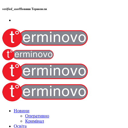
verified_user
Новини Тернополя
Новини
Оперативно
Кримінал
Освіта