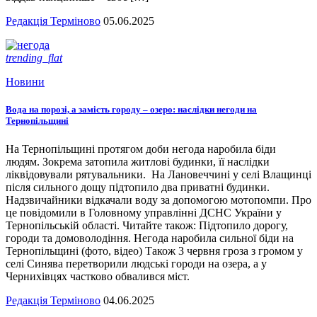
Редакція Терміново
05.06.2025
trending_flat
Новини
Вода на порозі, а замість городу – озеро: наслідки негоди на
Тернопільщині
На Тернопільщині протягом доби негода наробила біди
людям. Зокрема затопила житлові будинки, її наслідки
ліквідовували рятувальники. На Лановеччині у селі Влащинці
після сильного дощу підтопило два приватні будинки.
Надзвичайники відкачали воду за допомогою мотопомпи. Про
це повідомили в Головному управлінні ДСНС України у
Тернопільській області. Читайте також: Підтопило дорогу,
городи та домоволодіння. Негода наробила сильної біди на
Тернопільщині (фото, відео) Також 3 червня гроза з громом у
селі Синява перетворили людські городи на озера, а у
Чернихівцях частково обвалився міст.
Редакція Терміново
04.06.2025