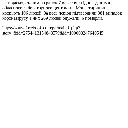
Нагадаємо, станом на ранок 7 вересня, згідно з даними
обласного лабораторного центру, на Монастирищині
хворіють 106 людей. За весь період підтвердили 381 випадок
коронавірусу, з них 269 людей одужали, 6 померли.
https://www.facebook.com/permalink.php?
story_fbid=2754413154843579&id=100008247640545