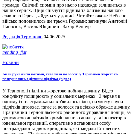
громади. Світлий спомин про нього назавжди залишиться в
наших серцях. Щирі співчуття рідним та близьким нашого
славного Героя", - йдеться у дописі. Читайте також: Небесне
військо поповнилось ще трьома Героями: загинули Анатолій
Панасюк, Василь Ющишин і Захар Венчур
Редакція Терміново
04.06.2025
trending_flat
Новини
Били руками та ногами, тягали за волосся: у Тернополі жорстоко
познущались з дівчини-підлітка (відео)
У Тернополі підлітки жорстоко побили дівчину. Відео
конфлікту поширюють у соціальних мережах. 3 червня в
одному із телеграм-каналів з'явилось відео, на якому група
підлітків штовхає, тягає за волосся та всіляко ображає дівчину.
Працівники Тернопільського районного управління поліції, за
допомогою аналітиків кримінального аналізу та інспекторів
ювенальної превенції, оперативно встановили особу
постраждалої та двох кривдників, які завдали їй тілесних
ушкоджень. "За фактом побиття вже розпочато кримінальне