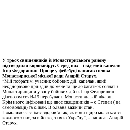
У трьох священників із Монастириського району
підтвердили коронавірус. Серед них – і відомий капелан
Ігор Федоришин. Про це у фейсбуці написав голова
Монастириської міської ради Андрій Старух.
“Мій побратим, учасник бойових дій, капелан, який
неодноразово приїздив до мене та ще до багатьох солдат з
Монастирищини у зону бойових дій о. Ігор Федоришин з
діагнозом covid-19 перебуває в Монастириській лікарні.
Крім нього інфіковані ще двоє священників – о.Степан ( на
самоізоляції) та о.Іван. В о.Івана важкий стан.
Помолимося за їхнє здоров’я так, як вони щиро моляться за
кожного з нас, за військо, за всю Україну”, – написав Андрій
Старух.