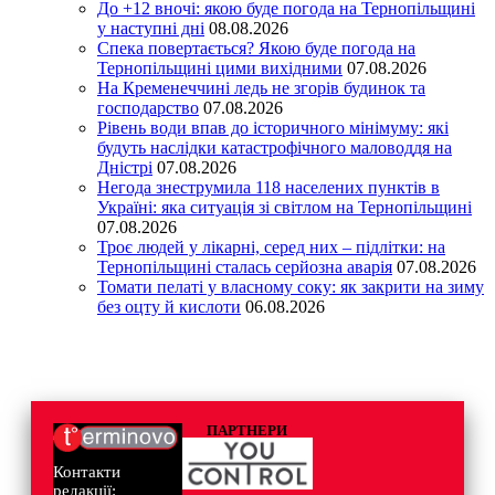
До +12 вночі: якою буде погода на Тернопільщині
у наступні дні
08.08.2026
Спека повертається? Якою буде погода на
Тернопільщині цими вихідними
07.08.2026
На Кременеччині ледь не згорів будинок та
господарство
07.08.2026
Рівень води впав до історичного мінімуму: які
будуть наслідки катастрофічного маловоддя на
Дністрі
07.08.2026
Негода знеструмила 118 населених пунктів в
Україні: яка ситуація зі світлом на Тернопільщині
07.08.2026
Троє людей у лікарні, серед них – підлітки: на
Тернопільщині сталась серйозна аварія
07.08.2026
Томати пелаті у власному соку: як закрити на зиму
без оцту й кислоти
06.08.2026
ПАРТНЕРИ
Контакти
редакції: