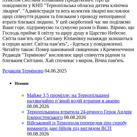
повідомили у КНП "Тернопільська обласна дитяча клінічна
лікарня". "Адміністрація та весь колектив лікарні висловлює
щирі співчуття рідним та близьким з приводу непоправної
втрати близької людини. У цей скорботний час ми поділяємо
Ваше горе, підтримуємо та сумуємо разом із Вами. Віримо, що
Господь прийме її світлу та щиру душу в Царство Небесне.
Світла пам’ять про Світлану Юліанівну назавжди залишиться
в серцях колег. Світла пам’ять", - йдеться у повідомленні.
Читайте також: Помер шанований священник з Кременеччини
Редакція "Терміново" висловлює щирі співчуття рідним та
близьким Світлани. Хай спочиває з миром. Вічна пам'ять.
Редакція Терміново
04.06.2025
Новини
Майже 3,5 промілле: на Тернопільщині
надзвичайно п’яний водій втрапив в аварію
08.08.2026
Тернопільщина втратила 24-річного Героя Андрія
Іскоростенського
08.08.2026
Військовий із Тернополя попередив про спробу
виманити дані бійців під виглядом ВСП
08.08.2026