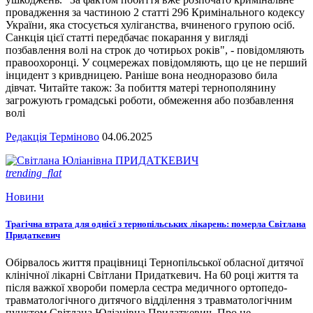
провадження за частиною 2 статті 296 Кримінального кодексу
України, яка стосується хуліганства, вчиненого групою осіб.
Санкція цієї статті передбачає покарання у вигляді
позбавлення волі на строк до чотирьох років", - повідомляють
правоохоронці. У соцмережах повідомляють, що це не перший
інцидент з кривдницею. Раніше вона неодноразово била
дівчат. Читайте також: За побиття матері тернополянину
загрожують громадські роботи, обмеження або позбавлення
волі
Редакція Терміново
04.06.2025
trending_flat
Новини
Трагічна втрата для однієї з тернопільських лікарень: померла Світлана
Придаткевич
Обірвалось життя працівниці Тернопільської обласної дитячої
клінічної лікарні Світлани Придаткевич. На 60 році життя та
після важкої хвороби померла сестра медичного ортопедо-
травматологічного дитячого відділення з травматологічним
пунктом Світлана Юліанівна Придаткевич. Про це