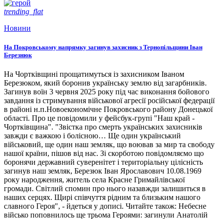
trending_flat
Новини
На Покровському напрямку загинув захисник з Тернопільщини Іван
Березнюк
На Чортківщині прощатимуться із захисником Іваном
Березюком, який боронив українську землю від загарбників.
Загинув воїн 3 червня 2025 року під час виконання бойового
завдання із стримування військової агресії російської федерації
в районі н.п.Новоекономічне Покровського району Донецької
області. Про це повідомили у фейсбук-групі "Наш край -
Чортківщина". "Звістка про смерть українських захисників
завжди є важкою і болісною… Ще один український
військовий, ще один наш земляк, що воював за мир та свободу
нашої країни, пішов від нас. Зі скорботою повідомляємо що
боронячи державний суверенітет і територіальну цілісність
загинув наш земляк, Березюк Іван Ярославович 10.08.1969
року народження, житель села Красне Гримайлівської
громади. Світлий спомин про нього назавжди залишиться в
наших серцях. Щирі співчуття рідним та близьким нашого
славного Героя", - йдеться у дописі. Читайте також: Небесне
військо поповнилось ще трьома Героями: загинули Анатолій