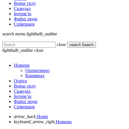
Воїни тилу
Скандал
Інтерв’ю
Файні люди
Співпраця
search
menu
lightbulb_outline
close
search
Search
lightbulb_outline
close
Новини
Оперативно
Кримінал
Освіта
Воїни тилу
Скандал
Інтерв’ю
Файні люди
Співпраця
arrow_back
Home
keyboard_arrow_right
Новини