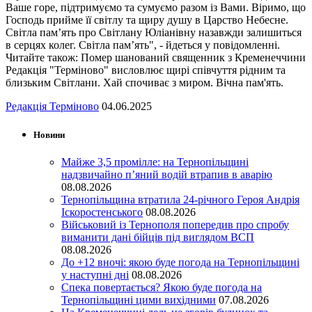
Ваше горе, підтримуємо та сумуємо разом із Вами. Віримо, що
Господь прийме її світлу та щиру душу в Царство Небесне.
Світла пам’ять про Світлану Юліанівну назавжди залишиться
в серцях колег. Світла пам’ять", - йдеться у повідомленні.
Читайте також: Помер шанований священник з Кременеччини
Редакція "Терміново" висловлює щирі співчуття рідним та
близьким Світлани. Хай спочиває з миром. Вічна пам'ять.
Редакція Терміново
04.06.2025
Новини
Майже 3,5 промілле: на Тернопільщині
надзвичайно п’яний водій втрапив в аварію
08.08.2026
Тернопільщина втратила 24-річного Героя Андрія
Іскоростенського
08.08.2026
Військовий із Тернополя попередив про спробу
виманити дані бійців під виглядом ВСП
08.08.2026
До +12 вночі: якою буде погода на Тернопільщині
у наступні дні
08.08.2026
Спека повертається? Якою буде погода на
Тернопільщині цими вихідними
07.08.2026