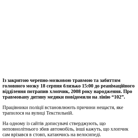
Із закритою черепно-мозковою травмою та забиттям
головного мозку 18 серпня близько 15:00 до реанімаційного
відділення потрапив хлопчик, 2008 року народження. Про
травмовану дитину медики повідомили на лінію “102”.
Працівники поліції встановлюють причини нещастя, яке
трапилося на вулиці Текстильній.
На одному із сайтів дописувачі стверджують, що
неповнолітнього збив автомобіль, інші кажуть, що хлопчик
сам врізався в стовп, катаючись на велосипеді.