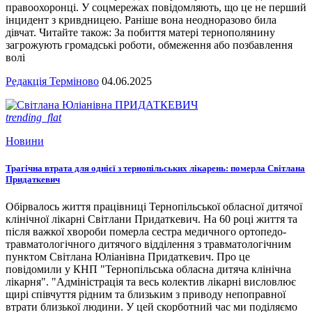
правоохоронці. У соцмережах повідомляють, що це не перший
інцидент з кривдницею. Раніше вона неодноразово била
дівчат. Читайте також: За побиття матері тернополянину
загрожують громадські роботи, обмеження або позбавлення
волі
Редакція Терміново
04.06.2025
trending_flat
Новини
Трагічна втрата для однієї з тернопільських лікарень: померла Світлана
Придаткевич
Обірвалось життя працівниці Тернопільської обласної дитячої
клінічної лікарні Світлани Придаткевич. На 60 році життя та
після важкої хвороби померла сестра медичного ортопедо-
травматологічного дитячого відділення з травматологічним
пунктом Світлана Юліанівна Придаткевич. Про це
повідомили у КНП "Тернопільська обласна дитяча клінічна
лікарня". "Адміністрація та весь колектив лікарні висловлює
щирі співчуття рідним та близьким з приводу непоправної
втрати близької людини. У цей скорботний час ми поділяємо