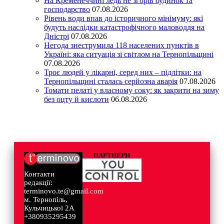
На Кременеччині ледь не згорів будинок та
господарство
07.08.2026
Рівень води впав до історичного мінімуму: які
будуть наслідки катастрофічного маловоддя на
Дністрі
07.08.2026
Негода знеструмила 118 населених пунктів в
Україні: яка ситуація зі світлом на Тернопільщині
07.08.2026
Троє людей у лікарні, серед них – підлітки: на
Тернопільщині сталась серйозна аварія
07.08.2026
Томати пелаті у власному соку: як закрити на зиму
без оцту й кислоти
06.08.2026
ПАРТНЕРИ
Контакти
редакції:
terminovo.te@gmail.com
м. Тернопіль,
Кульчицької 2А
+380935295439