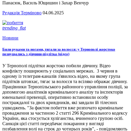
Панасюк, Василь Ющишин і Захар Венчур
Редакція Терміново
04.06.2025
trending_flat
Новини
Били руками та ногами, тягали за волосся: у Тернополі жорстоко
познущались з дівчини-підлітка (відео)
У Тернополі підлітки жорстоко побили дівчину. Відео
конфлікту поширюють у соціальних мережах. 3 червня в
одному із телеграм-каналів з'явилось відео, на якому група
підлітків штовхає, тягає за волосся та всіляко ображає дівчину.
Працівники Тернопільського районного управління поліції, за
допомогою аналітиків кримінального аналізу та інспекторів
ювенальної превенції, оперативно встановили особу
постраждалої та двох кривдників, які завдали їй тілесних
ушкоджень. "За фактом побиття вже розпочато кримінальне
провадження за частиною 2 статті 296 Кримінального кодексу
України, яка стосується хуліганства, вчиненого групою осіб.
Санкція цієї статті передбачає покарання у вигляді
позбавлення волі на строк до чотирьох років", - повідомляють