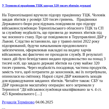
У Тернополі працівник ТЦК завдав 320 тисяч збитків державі
На Тернопільщині вручили підозру працівнику ТЦК. Чоловік
завдав збитків у розмірі 320 тисяч гривень. Працівники
Державного бюро розслідувань повідомили про підозру
військовослужбовцю Тернопільського обласного ТЦК та СП
за службову недбалість, що призвела до значних збитків під
час воєнного стану. Про це повідомили в Теруправлінні ДБР у
Львові. Слідство встановило, що у травні-липні 2022 року
підозрюваний, будучи начальником продовольчого
забезпечення, оформлював накладні на видачу харчів
військовим, які фактично не проходили службу. В результаті
таких дій було безпідставно видано продовольство на понад 3
тисячі осіб, що завдало державі збитків на суму майже 320
тисяч гривень. Через недбалість посадовця, частина продуктів,
замість того, щоб потрапити до захисників, які їх потребували,
опинилася на смітнику. Наразі слідчі ДБР вживають заходів
для відшкодування завданих збитків. Читайте також: СБУ та
ДБР проводили масштабну операцію: кого затримали у
Тернополі "Дії військовослужбовця кваліфіковано за ч. 4 ст.
425 Кримінального […]
Редакція Терміново
04.06.2025