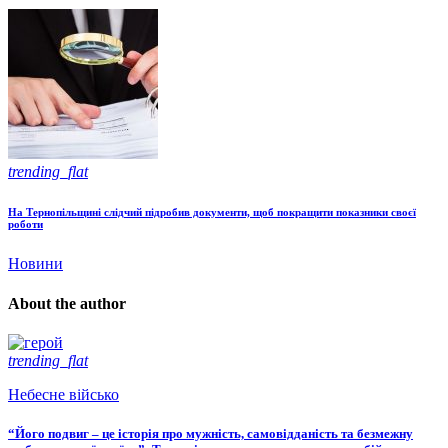
trending_flat
На Тернопільщині слідчий підробив документи, щоб покращити показники своєї
роботи
Новини
About the author
trending_flat
Небесне військо
“Його подвиг – це історія про мужність, самовідданість та безмежну