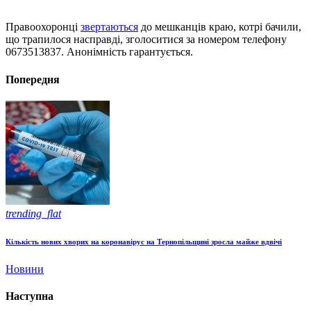
Правоохоронці
звертаються
до мешканців краю, котрі бачили,
що трапилося насправді, зголоситися за номером телефону
0673513837. Анонімність гарантується.
Попередня
trending_flat
Кількість нових хворих на коронавірус на Тернопільщині зросла майже вдвічі
Новини
Наступна