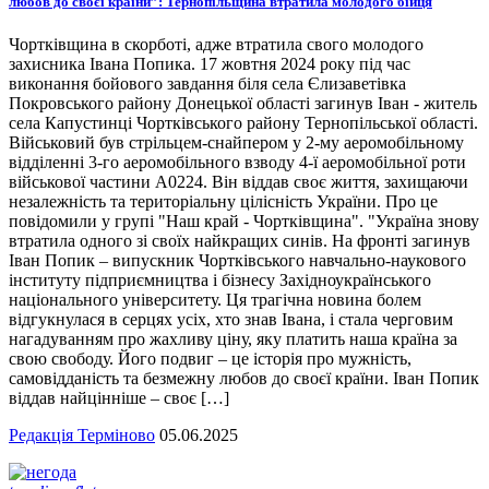
любов до своєї країни”: Тернопільщина втратила молодого бійця
Чортківщина в скорботі, адже втратила свого молодого
захисника Івана Попика. 17 жовтня 2024 року під час
виконання бойового завдання біля села Єлизаветівка
Покровського району Донецької області загинув Іван - житель
села Капустинці Чортківського району Тернопільської області.
Військовий був стрільцем-снайпером у 2-му аеромобільному
відділенні 3-го аеромобільного взводу 4-ї аеромобільної роти
військової частини А0224. Він віддав своє життя, захищаючи
незалежність та територіальну цілісність України. Про це
повідомили у групі "Наш край - Чортківщина". "Україна знову
втратила одного зі своїх найкращих синів. На фронті загинув
Іван Попик – випускник Чортківського навчально-наукового
інституту підприємництва і бізнесу Західноукраїнського
національного університету. Ця трагічна новина болем
відгукнулася в серцях усіх, хто знав Івана, і стала черговим
нагадуванням про жахливу ціну, яку платить наша країна за
свою свободу. Його подвиг – це історія про мужність,
самовідданість та безмежну любов до своєї країни. Іван Попик
віддав найцінніше – своє […]
Редакція Терміново
05.06.2025