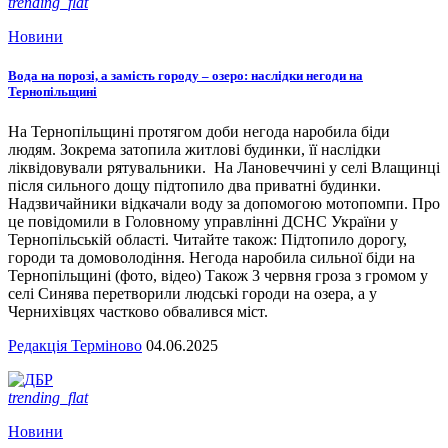
trending_flat
Новини
Вода на порозі, а замість городу – озеро: наслідки негоди на
Тернопільщині
На Тернопільщині протягом доби негода наробила біди
людям. Зокрема затопила житлові будинки, її наслідки
ліквідовували рятувальники. На Лановеччині у селі Влащинці
після сильного дощу підтопило два приватні будинки.
Надзвичайники відкачали воду за допомогою мотопомпи. Про
це повідомили в Головному управлінні ДСНС України у
Тернопільській області. Читайте також: Підтопило дорогу,
городи та домоволодіння. Негода наробила сильної біди на
Тернопільщині (фото, відео) Також 3 червня гроза з громом у
селі Синява перетворили людські городи на озера, а у
Чернихівцях частково обвалився міст.
Редакція Терміново
04.06.2025
trending_flat
Новини