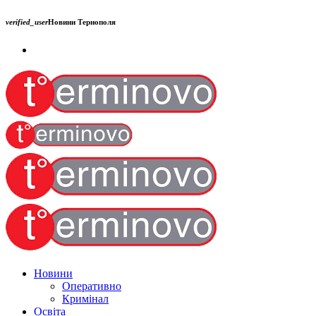
verified_user
Новини Тернополя
Новини
Оперативно
Кримінал
Освіта