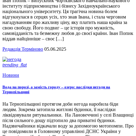
Іван Попик – випускник Чортківського навчально-наукового
інституту підприємництва і бізнесу Західноукраїнського
національного університету. Ця трагічна новина болем
відгукнулася в серцях усіх, хто знав Івана, і стала черговим
нагадуванням про жахливу ціну, яку платить наша країна за
свою свободу. Його подвиг – це історія про мужність,
самовідданість та безмежну любов до своєї країни. Іван Попик
віддав найцінніше – своє […]
Редакція Терміново
05.06.2025
trending_flat
Новини
Вода на порозі, а замість городу – озеро: наслідки негоди на
Тернопільщині
На Тернопільщині протягом доби негода наробила біди
людям. Зокрема затопила житлові будинки, її наслідки
ліквідовували рятувальники. На Лановеччині у селі Влащинці
після сильного дощу підтопило два приватні будинки.
Надзвичайники відкачали воду за допомогою мотопомпи. Про
це повідомили в Головному управлінні ДСНС України у