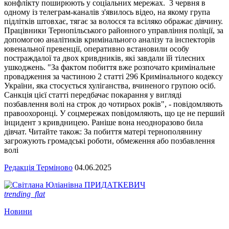
конфлікту поширюють у соціальних мережах. 3 червня в
одному із телеграм-каналів з'явилось відео, на якому група
підлітків штовхає, тягає за волосся та всіляко ображає дівчину.
Працівники Тернопільського районного управління поліції, за
допомогою аналітиків кримінального аналізу та інспекторів
ювенальної превенції, оперативно встановили особу
постраждалої та двох кривдників, які завдали їй тілесних
ушкоджень. "За фактом побиття вже розпочато кримінальне
провадження за частиною 2 статті 296 Кримінального кодексу
України, яка стосується хуліганства, вчиненого групою осіб.
Санкція цієї статті передбачає покарання у вигляді
позбавлення волі на строк до чотирьох років", - повідомляють
правоохоронці. У соцмережах повідомляють, що це не перший
інцидент з кривдницею. Раніше вона неодноразово била
дівчат. Читайте також: За побиття матері тернополянину
загрожують громадські роботи, обмеження або позбавлення
волі
Редакція Терміново
04.06.2025
trending_flat
Новини