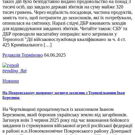
таких дій було безпідставно видано продовольство на понад 3
тисячі осіб, що завдало державі збитків на суму майже 320
тисяч гривень. Через недбалість посадовця, частина продуктів,
замість того, щоб потрапити до захисників, які їх потребували,
опинилася на смітнику. Наразі слідчі ДБР вживають заходів
для відшкодування завданих збитків. Читайте також: СБУ та
ДБР проводили масштабну операцію: кого затримали у
Тернополі "Дії військовослужбовця кваліфіковано за ч. 4 ст.
425 Кримінального […]
Редакція Терміново
04.06.2025
trending_flat
Новини
На Покровському напрямку загинув захисник з Тернопільщини Іван
Березнюк
На Чортківщині прощатимуться із захисником Іваном
Березюком, який боронив українську землю від загарбників.
Загинув воїн 3 червня 2025 року під час виконання бойового
завдання із стримування військової агресії російської федерації
в районі н.п.Новоекономічне Покровського району Донецької