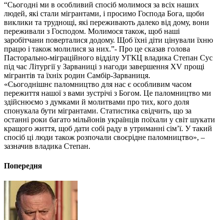
“Сьогодні ми в особливий спосіб молимося за всіх наших
людей, які стали мігрантами, і просимо Господа Бога, щоби
виклики та труднощі, які переживають далеко від дому, вони
переживали з Господом. Молимося також, щоб наші
заробітчани поверталися додому. Щоб їхні діти цінували їхню
працю і також молилися за них.”- Про це сказав голова
Пасторально-міграційного відділу УГКЦ владика Степан Сус
під час Літургії у Зарваниці з нагоди завершення XV прощі
мігрантів та їхніх родин Самбір-Зарваниця.
«Сьогоднішнє паломництво для нас є особливим часом
пережиття нашої з вами зустрічі з Богом. Це паломництво ми
здійснюємо з думками й молитвами про тих, кого доля
спонукала бути мігрантами. Статистика свідчить, що за
останні роки багато мільйонів українців поїхали у світ шукати
кращого життя, щоб дати собі раду в утриманні сім’ї. У такий
спосіб ці люди також розпочали своєрідне паломництво», –
зазначив владика Степан.
Попередня