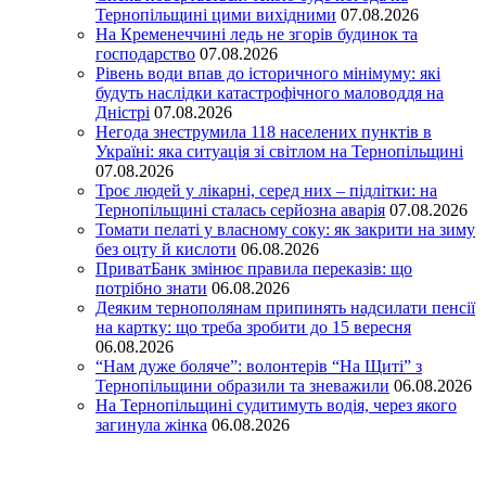
Тернопільщині цими вихідними
07.08.2026
На Кременеччині ледь не згорів будинок та
господарство
07.08.2026
Рівень води впав до історичного мінімуму: які
будуть наслідки катастрофічного маловоддя на
Дністрі
07.08.2026
Негода знеструмила 118 населених пунктів в
Україні: яка ситуація зі світлом на Тернопільщині
07.08.2026
Троє людей у лікарні, серед них – підлітки: на
Тернопільщині сталась серйозна аварія
07.08.2026
Томати пелаті у власному соку: як закрити на зиму
без оцту й кислоти
06.08.2026
ПриватБанк змінює правила переказів: що
потрібно знати
06.08.2026
Деяким тернополянам припинять надсилати пенсії
на картку: що треба зробити до 15 вересня
06.08.2026
“Нам дуже боляче”: волонтерів “На Щиті” з
Тернопільщини образили та зневажили
06.08.2026
На Тернопільщині судитимуть водія, через якого
загинула жінка
06.08.2026