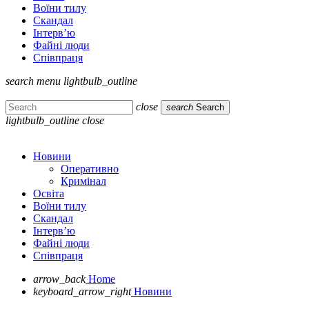
Воїни тилу
Скандал
Інтерв’ю
Файні люди
Співпраця
search
menu
lightbulb_outline
close
search
Search
lightbulb_outline
close
Новини
Оперативно
Кримінал
Освіта
Воїни тилу
Скандал
Інтерв’ю
Файні люди
Співпраця
arrow_back
Home
keyboard_arrow_right
Новини