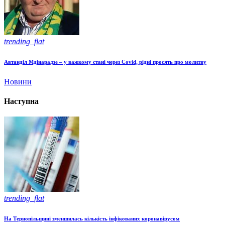
trending_flat
Автанділ Мдінарадзе – у важкому стані через Covid, рідні просять про молитву
Новини
Наступна
trending_flat
На Тернопільщині зменшилась кількість інфікованих коронавірусом