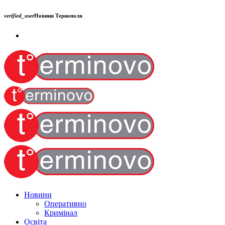
verified_user
Новини Тернополя
Новини
Оперативно
Кримінал
Освіта