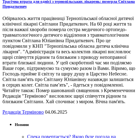
Трагічна втрата для однієї з тернопільських лікарень: померла Світлана
Придаткевич
Обірвалось життя працівниці Тернопільської обласної дитячої
клінічної лікарні Світлани Придаткевич. На 60 році життя та
після важкої хвороби померла сестра медичного ортопедо-
травматологічного дитячого відділення з травматологічним
пунктом Світлана Юліанівна Придаткевич. Про це
повідомили у КНП "Тернопільська обласна дитяча клінічна
лікарня". "Адміністрація та весь колектив лікарні висловлює
щирі співчуття рідним та близьким з приводу непоправної
втрати близької людини. У цей скорботний час ми поділяємо
Ваше горе, підтримуємо та сумуємо разом із Вами. Віримо, що
Господь прийме її світлу та щиру душу в Царство Небесне.
Світла пам’ять про Світлану Юліанівну назавжди залишиться
в серцях колег. Світла пам’ять", - йдеться у повідомленні.
Читайте також: Помер шанований священник з Кременеччини
Редакція "Терміново" висловлює щирі співчуття рідним та
близьким Світлани. Хай спочиває з миром. Вічна пам'ять.
Редакція Терміново
04.06.2025
Новини
Спека повертається? Якою буде погода на