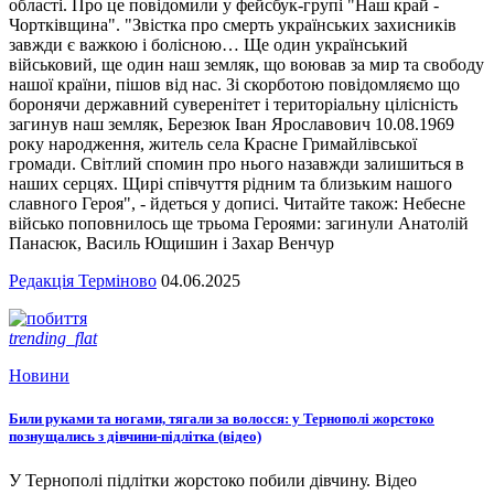
області. Про це повідомили у фейсбук-групі "Наш край -
Чортківщина". "Звістка про смерть українських захисників
завжди є важкою і болісною… Ще один український
військовий, ще один наш земляк, що воював за мир та свободу
нашої країни, пішов від нас. Зі скорботою повідомляємо що
боронячи державний суверенітет і територіальну цілісність
загинув наш земляк, Березюк Іван Ярославович 10.08.1969
року народження, житель села Красне Гримайлівської
громади. Світлий спомин про нього назавжди залишиться в
наших серцях. Щирі співчуття рідним та близьким нашого
славного Героя", - йдеться у дописі. Читайте також: Небесне
військо поповнилось ще трьома Героями: загинули Анатолій
Панасюк, Василь Ющишин і Захар Венчур
Редакція Терміново
04.06.2025
trending_flat
Новини
Били руками та ногами, тягали за волосся: у Тернополі жорстоко
познущались з дівчини-підлітка (відео)
У Тернополі підлітки жорстоко побили дівчину. Відео