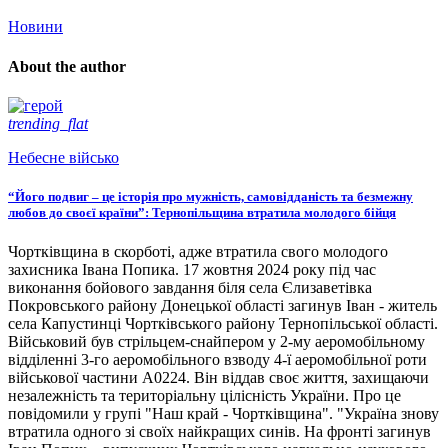
Новини
About the author
trending_flat
Небесне військо
“Його подвиг – це історія про мужність, самовідданість та безмежну
любов до своєї країни”: Тернопільщина втратила молодого бійця
Чортківщина в скорботі, адже втратила свого молодого
захисника Івана Попика. 17 жовтня 2024 року під час
виконання бойового завдання біля села Єлизаветівка
Покровського району Донецької області загинув Іван - житель
села Капустинці Чортківського району Тернопільської області.
Військовий був стрільцем-снайпером у 2-му аеромобільному
відділенні 3-го аеромобільного взводу 4-ї аеромобільної роти
військової частини А0224. Він віддав своє життя, захищаючи
незалежність та територіальну цілісність України. Про це
повідомили у групі "Наш край - Чортківщина". "Україна знову
втратила одного зі своїх найкращих синів. На фронті загинув