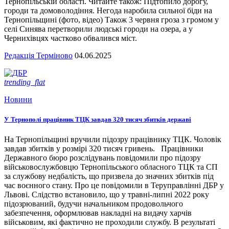
Тернопільській області. Читайте також: Підтопило дорогу,
городи та домоволодіння. Негода наробила сильної біди на
Тернопільщині (фото, відео) Також 3 червня гроза з громом у
селі Синява перетворили людські городи на озера, а у
Чернихівцях частково обвалився міст.
Редакція Терміново
04.06.2025
trending_flat
Новини
У Тернополі працівник ТЦК завдав 320 тисяч збитків державі
На Тернопільщині вручили підозру працівнику ТЦК. Чоловік
завдав збитків у розмірі 320 тисяч гривень. Працівники
Державного бюро розслідувань повідомили про підозру
військовослужбовцю Тернопільського обласного ТЦК та СП
за службову недбалість, що призвела до значних збитків під
час воєнного стану. Про це повідомили в Теруправлінні ДБР у
Львові. Слідство встановило, що у травні-липні 2022 року
підозрюваний, будучи начальником продовольчого
забезпечення, оформлював накладні на видачу харчів
військовим, які фактично не проходили службу. В результаті