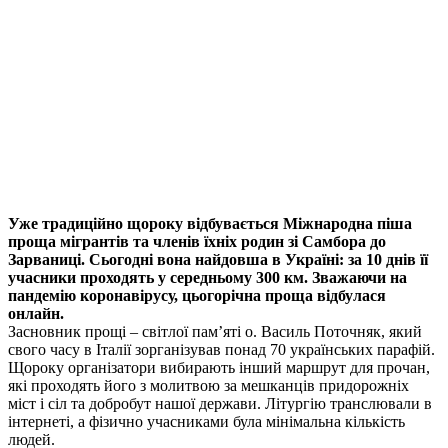
Уже традиційно щороку відбувається Міжнародна піша
проща мігрантів та членів їхніх родин зі Самбора до
Зарваниці. Сьогодні вона найдовша в Україні: за 10 днів її
учасники проходять у середньому 300 км. Зважаючи на
пандемію коронавірусу, цьогорічна проща відбулася
онлайн.
Засновник прощі – світлої пам’яті о. Василь Поточняк, який
свого часу в Італії зорганізував понад 70 українських парафій.
Щороку організатори вибирають інший маршрут для прочан,
які проходять його з молитвою за мешканців придорожніх
міст і сіл та добробут нашої держави. Літургію транслювали в
інтернеті, а фізично учасниками була мінімальна кількість
людей.