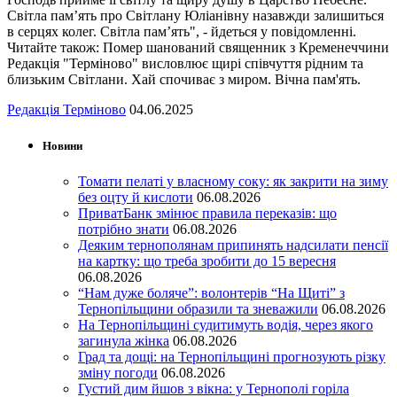
Світла пам’ять про Світлану Юліанівну назавжди залишиться
в серцях колег. Світла пам’ять", - йдеться у повідомленні.
Читайте також: Помер шанований священник з Кременеччини
Редакція "Терміново" висловлює щирі співчуття рідним та
близьким Світлани. Хай спочиває з миром. Вічна пам'ять.
Редакція Терміново
04.06.2025
Новини
Томати пелаті у власному соку: як закрити на зиму
без оцту й кислоти
06.08.2026
ПриватБанк змінює правила переказів: що
потрібно знати
06.08.2026
Деяким тернополянам припинять надсилати пенсії
на картку: що треба зробити до 15 вересня
06.08.2026
“Нам дуже боляче”: волонтерів “На Щиті” з
Тернопільщини образили та зневажили
06.08.2026
На Тернопільщині судитимуть водія, через якого
загинула жінка
06.08.2026
Град та дощі: на Тернопільщині прогнозують різку
зміну погоди
06.08.2026
Густий дим йшов з вікна: у Тернополі горіла