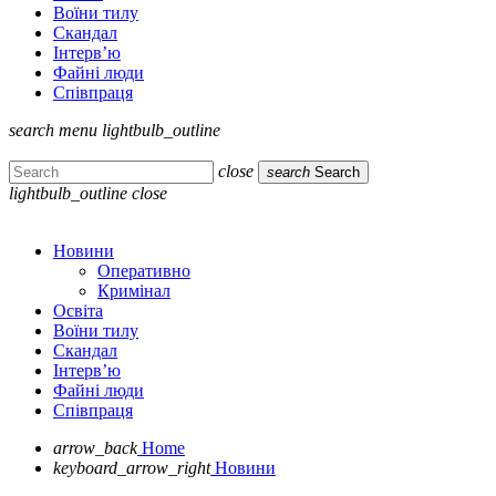
Воїни тилу
Скандал
Інтерв’ю
Файні люди
Співпраця
search
menu
lightbulb_outline
close
search
Search
lightbulb_outline
close
Новини
Оперативно
Кримінал
Освіта
Воїни тилу
Скандал
Інтерв’ю
Файні люди
Співпраця
arrow_back
Home
keyboard_arrow_right
Новини