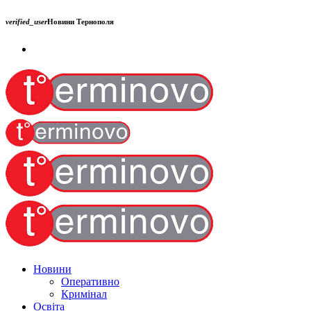
verified_user
Новини Тернополя
Новини
Оперативно
Кримінал
Освіта