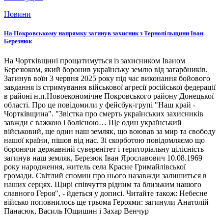
Новини
На Покровському напрямку загинув захисник з Тернопільщини Іван
Березнюк
На Чортківщині прощатимуться із захисником Іваном
Березюком, який боронив українську землю від загарбників.
Загинув воїн 3 червня 2025 року під час виконання бойового
завдання із стримування військової агресії російської федерації
в районі н.п.Новоекономічне Покровського району Донецької
області. Про це повідомили у фейсбук-групі "Наш край -
Чортківщина". "Звістка про смерть українських захисників
завжди є важкою і болісною… Ще один український
військовий, ще один наш земляк, що воював за мир та свободу
нашої країни, пішов від нас. Зі скорботою повідомляємо що
боронячи державний суверенітет і територіальну цілісність
загинув наш земляк, Березюк Іван Ярославович 10.08.1969
року народження, житель села Красне Гримайлівської
громади. Світлий спомин про нього назавжди залишиться в
наших серцях. Щирі співчуття рідним та близьким нашого
славного Героя", - йдеться у дописі. Читайте також: Небесне
військо поповнилось ще трьома Героями: загинули Анатолій
Панасюк, Василь Ющишин і Захар Венчур