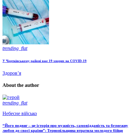
trending_flat
У Чортківському районі вже 19 хворих на COVID-19
Здоров’я
About the author
trending_flat
Небесне військо
“Його подвиг – це історія про мужність, самовідданість та безмежну
любов до своєї країни”: Тернопільщина втратила молодого бійця