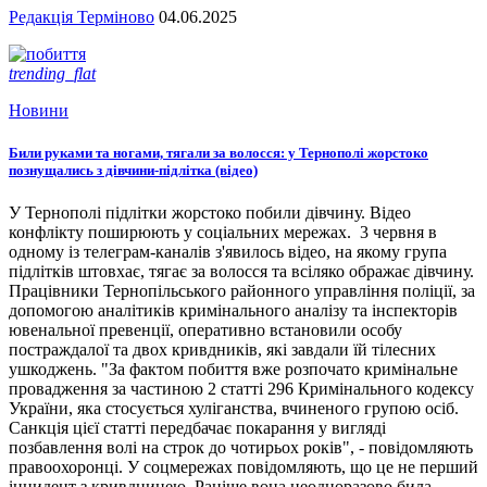
Редакція Терміново
04.06.2025
trending_flat
Новини
Били руками та ногами, тягали за волосся: у Тернополі жорстоко
познущались з дівчини-підлітка (відео)
У Тернополі підлітки жорстоко побили дівчину. Відео
конфлікту поширюють у соціальних мережах. 3 червня в
одному із телеграм-каналів з'явилось відео, на якому група
підлітків штовхає, тягає за волосся та всіляко ображає дівчину.
Працівники Тернопільського районного управління поліції, за
допомогою аналітиків кримінального аналізу та інспекторів
ювенальної превенції, оперативно встановили особу
постраждалої та двох кривдників, які завдали їй тілесних
ушкоджень. "За фактом побиття вже розпочато кримінальне
провадження за частиною 2 статті 296 Кримінального кодексу
України, яка стосується хуліганства, вчиненого групою осіб.
Санкція цієї статті передбачає покарання у вигляді
позбавлення волі на строк до чотирьох років", - повідомляють
правоохоронці. У соцмережах повідомляють, що це не перший
інцидент з кривдницею. Раніше вона неодноразово била