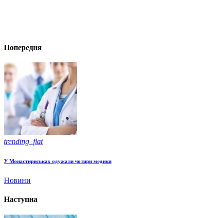
Попередня
trending_flat
У Монастириськах одужали чотири медики
Новини
Наступна