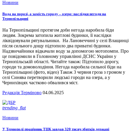
Новини
Вода на порозі, а замість городу – озеро: наслідки негоди на
Тернопільщині
На Тернопільщині протягом доби негода наробила біди
людям. Зокрема затопила житлові будинки, її наслідки
ліквідовували рятувальники. На Лановеччині у селі Влащинці
після сильного дощу підтопило два приватні будинки.
Надзвичайники відкачали воду за допомогою мотопомпи. Про
це повідомили в Головному управлінні ДСНС України у
Тернопільській області. Читайте також: Підтопило дорогу,
городи та домоволодіння. Негода наробила сильної біди на
Тернопільщині (фото, відео) Також 3 червня гроза з громом у
селі Синява перетворили людські городи на озера, а у
Чернихівцях частково обвалився міст.
Редакція Терміново
04.06.2025
trending_flat
Новини
У Тернополі працівник ТЦК завдав 320 тисяч збитків державі