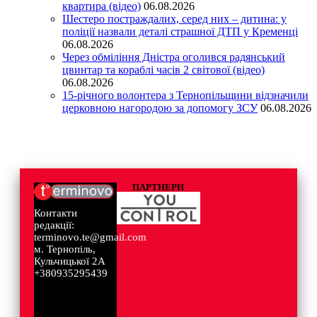
квартира (відео)
06.08.2026
Шестеро постраждалих, серед них – дитина: у
поліції назвали деталі страшної ДТП у Кременці
06.08.2026
Через обміління Дністра оголився радянський
цвинтар та кораблі часів 2 світової (відео)
06.08.2026
15-річного волонтера з Тернопільщини відзначили
церковною нагородою за допомогу ЗСУ
06.08.2026
ПАРТНЕРИ
Контакти
редакції:
terminovo.te@gmail.com
м. Тернопіль,
Кульчицької 2А
+380935295439