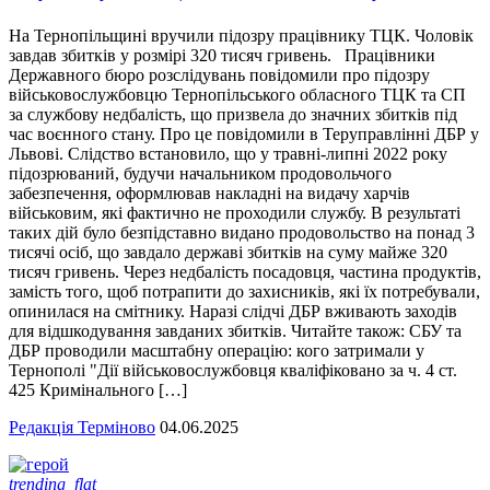
На Тернопільщині вручили підозру працівнику ТЦК. Чоловік
завдав збитків у розмірі 320 тисяч гривень. Працівники
Державного бюро розслідувань повідомили про підозру
військовослужбовцю Тернопільського обласного ТЦК та СП
за службову недбалість, що призвела до значних збитків під
час воєнного стану. Про це повідомили в Теруправлінні ДБР у
Львові. Слідство встановило, що у травні-липні 2022 року
підозрюваний, будучи начальником продовольчого
забезпечення, оформлював накладні на видачу харчів
військовим, які фактично не проходили службу. В результаті
таких дій було безпідставно видано продовольство на понад 3
тисячі осіб, що завдало державі збитків на суму майже 320
тисяч гривень. Через недбалість посадовця, частина продуктів,
замість того, щоб потрапити до захисників, які їх потребували,
опинилася на смітнику. Наразі слідчі ДБР вживають заходів
для відшкодування завданих збитків. Читайте також: СБУ та
ДБР проводили масштабну операцію: кого затримали у
Тернополі "Дії військовослужбовця кваліфіковано за ч. 4 ст.
425 Кримінального […]
Редакція Терміново
04.06.2025
trending_flat