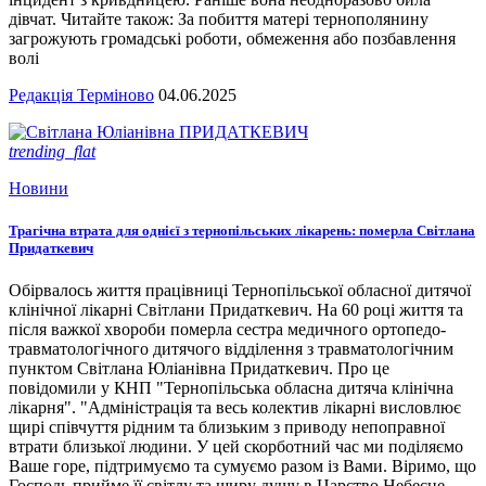
дівчат. Читайте також: За побиття матері тернополянину
загрожують громадські роботи, обмеження або позбавлення
волі
Редакція Терміново
04.06.2025
trending_flat
Новини
Трагічна втрата для однієї з тернопільських лікарень: померла Світлана
Придаткевич
Обірвалось життя працівниці Тернопільської обласної дитячої
клінічної лікарні Світлани Придаткевич. На 60 році життя та
після важкої хвороби померла сестра медичного ортопедо-
травматологічного дитячого відділення з травматологічним
пунктом Світлана Юліанівна Придаткевич. Про це
повідомили у КНП "Тернопільська обласна дитяча клінічна
лікарня". "Адміністрація та весь колектив лікарні висловлює
щирі співчуття рідним та близьким з приводу непоправної
втрати близької людини. У цей скорботний час ми поділяємо
Ваше горе, підтримуємо та сумуємо разом із Вами. Віримо, що
Господь прийме її світлу та щиру душу в Царство Небесне.