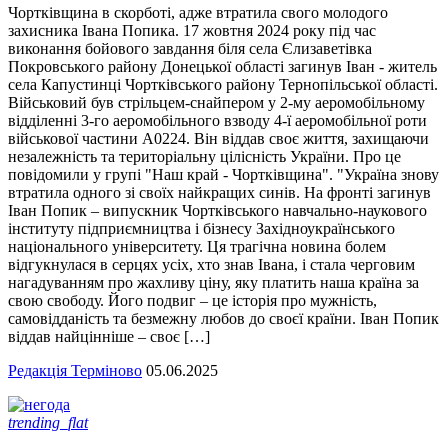
Чортківщина в скорботі, адже втратила свого молодого
захисника Івана Попика. 17 жовтня 2024 року під час
виконання бойового завдання біля села Єлизаветівка
Покровського району Донецької області загинув Іван - житель
села Капустинці Чортківського району Тернопільської області.
Військовий був стрільцем-снайпером у 2-му аеромобільному
відділенні 3-го аеромобільного взводу 4-ї аеромобільної роти
військової частини А0224. Він віддав своє життя, захищаючи
незалежність та територіальну цілісність України. Про це
повідомили у групі "Наш край - Чортківщина". "Україна знову
втратила одного зі своїх найкращих синів. На фронті загинув
Іван Попик – випускник Чортківського навчально-наукового
інституту підприємництва і бізнесу Західноукраїнського
національного університету. Ця трагічна новина болем
відгукнулася в серцях усіх, хто знав Івана, і стала черговим
нагадуванням про жахливу ціну, яку платить наша країна за
свою свободу. Його подвиг – це історія про мужність,
самовідданість та безмежну любов до своєї країни. Іван Попик
віддав найцінніше – своє […]
Редакція Терміново
05.06.2025
trending_flat