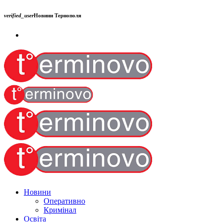
verified_user
Новини Тернополя
Новини
Оперативно
Кримінал
Освіта