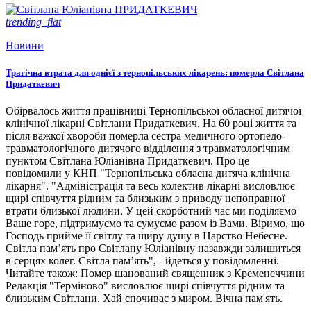
trending_flat
Новини
Трагічна втрата для однієї з тернопільських лікарень: померла Світлана
Придаткевич
Обірвалось життя працівниці Тернопільської обласної дитячої
клінічної лікарні Світлани Придаткевич. На 60 році життя та
після важкої хвороби померла сестра медичного ортопедо-
травматологічного дитячого відділення з травматологічним
пунктом Світлана Юліанівна Придаткевич. Про це
повідомили у КНП "Тернопільська обласна дитяча клінічна
лікарня". "Адміністрація та весь колектив лікарні висловлює
щирі співчуття рідним та близьким з приводу непоправної
втрати близької людини. У цей скорботний час ми поділяємо
Ваше горе, підтримуємо та сумуємо разом із Вами. Віримо, що
Господь прийме її світлу та щиру душу в Царство Небесне.
Світла пам’ять про Світлану Юліанівну назавжди залишиться
в серцях колег. Світла пам’ять", - йдеться у повідомленні.
Читайте також: Помер шанований священник з Кременеччини
Редакція "Терміново" висловлює щирі співчуття рідним та
близьким Світлани. Хай спочиває з миром. Вічна пам'ять.