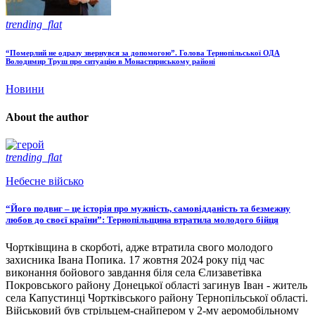
trending_flat
“Померлий не одразу звернувся за допомогою”. Голова Тернопільської ОДА
Володимир Труш про ситуацію в Монастириському районі
Новини
About the author
trending_flat
Небесне військо
“Його подвиг – це історія про мужність, самовідданість та безмежну
любов до своєї країни”: Тернопільщина втратила молодого бійця
Чортківщина в скорботі, адже втратила свого молодого
захисника Івана Попика. 17 жовтня 2024 року під час
виконання бойового завдання біля села Єлизаветівка
Покровського району Донецької області загинув Іван - житель
села Капустинці Чортківського району Тернопільської області.
Військовий був стрільцем-снайпером у 2-му аеромобільному