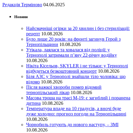
Редакція Терміново
04.06.2025
Новини
Найсмачніші огірки за 20 хвилин і без стерилізації:
рецепт
10.08.2026
Було лише 20 років: на фронті загинув Герой з
Тернопільщини
10.08.2026
Утікала, лаялася та ховалася від поліції: у
Тернополі затримали п’яну 22-річну водійку
10.08.2026
Нікіта Кісельов, SKYLER і не тільки: у Тернополі
відбудеться безкоштовний концерт
10.08.2026
Біля АЗС у Тернополі знайшли тіло чоловіка: що
відомо
10.08.2026
Після важкої хвороби помер відомий
тернопільський лікар
10.08.2026
Масова троща на трасі М-19: є загиблий і поранена
дитина
10.08.2026
Температура впаде на 10 градусів, а вночі буде
дуже холодно: прогноз погоди на Тернопільщині
10.08.2026
Чорнобиль готують до нового наступу, – ЗМІ
10.08.2026