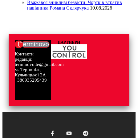
Вважався зниклим безвісти: Чортків втратив
навідника Романа Склярчука
10.08.2026
ПАРТНЕРИ
Контакти
редакції:
terminovo.te@gmail.com
м. Тернопіль,
Кульчицької 2А
+380935295439