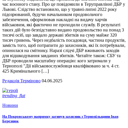
час воєнного стану. Про це повідомили в Теруправлінні ДБР у
Львові. Слідство встановило, що у травні-липні 2022 року
підозрюваний, будучи начальником продовольчого
забезпечення, оформлював накладні на видачу харчів
військовим, які фактично не проходили службу. В результаті
таких дій було безпідставно видано продовольство на понад 3
тисячі осіб, що завдало державі збитків на суму майже 320
тисяч гривень. Через недбалість посадовця, частина продуктів,
замість того, щоб потрапити до захисників, які їх потребували,
опинилася на смітнику. Наразі слідчі ДБР вживають заходів
для відшкодування завданих збитків. Читайте також: СБУ та
ДБР проводили масштабну операцію: кого затримали у
Тернополі "Дії військовослужбовця кваліфіковано за ч. 4 ст.
425 Кримінального […]
Редакція Терміново
04.06.2025
trending_flat
Новини
На Покровському напрямку загинув захисник з Тернопільщини Іван
Березнюк