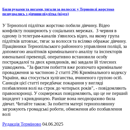
Били руками та ногами, тягали за волосся: у Тернополі жорстоко
познущались з дівчини-підлітка (відео)
У Тернополі підлітки жорстоко побили дівчину. Відео
конфлікту поширюють у соціальних мережах. 3 червня в
одному із телеграм-каналів з'явилось відео, на якому група
підлітків штовхає, тягає за волосся та всіляко ображає дівчину.
Працівники Тернопільського районного управління поліції, за
допомогою аналітиків кримінального аналізу та інспекторів
ювенальної превенції, оперативно встановили особу
постраждалої та двох кривдників, які завдали їй тілесних
ушкоджень. "За фактом побиття вже розпочато кримінальне
провадження за частиною 2 статті 296 Кримінального кодексу
України, яка стосується хуліганства, вчиненого групою осіб.
Санкція цієї статті передбачає покарання у вигляді
позбавлення волі на строк до чотирьох років", - повідомляють
правоохоронці. У соцмережах повідомляють, що це не перший
інцидент з кривдницею. Раніше вона неодноразово била
дівчат. Читайте також: За побиття матері тернополянину
загрожують громадські роботи, обмеження або позбавлення
волі
Редакція Терміново
04.06.2025