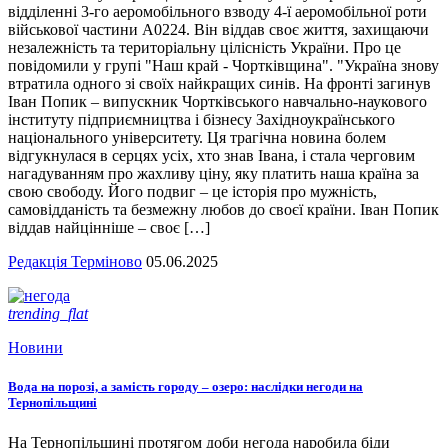
відділенні 3-го аеромобільного взводу 4-ї аеромобільної роти
військової частини А0224. Він віддав своє життя, захищаючи
незалежність та територіальну цілісність України. Про це
повідомили у групі "Наш край - Чортківщина". "Україна знову
втратила одного зі своїх найкращих синів. На фронті загинув
Іван Попик – випускник Чортківського навчально-наукового
інституту підприємництва і бізнесу Західноукраїнського
національного університету. Ця трагічна новина болем
відгукнулася в серцях усіх, хто знав Івана, і стала черговим
нагадуванням про жахливу ціну, яку платить наша країна за
свою свободу. Його подвиг – це історія про мужність,
самовідданість та безмежну любов до своєї країни. Іван Попик
віддав найцінніше – своє […]
Редакція Терміново
05.06.2025
trending_flat
Новини
Вода на порозі, а замість городу – озеро: наслідки негоди на
Тернопільщині
На Тернопільщині протягом доби негода наробила біди