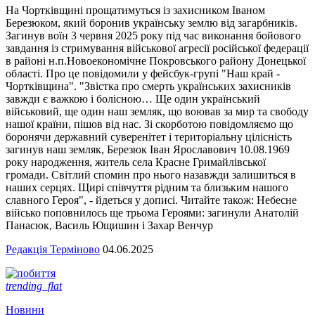
На Чортківщині прощатимуться із захисником Іваном
Березюком, який боронив українську землю від загарбників.
Загинув воїн 3 червня 2025 року під час виконання бойового
завдання із стримування військової агресії російської федерації
в районі н.п.Новоекономічне Покровського району Донецької
області. Про це повідомили у фейсбук-групі "Наш край -
Чортківщина". "Звістка про смерть українських захисників
завжди є важкою і болісною… Ще один український
військовий, ще один наш земляк, що воював за мир та свободу
нашої країни, пішов від нас. Зі скорботою повідомляємо що
боронячи державний суверенітет і територіальну цілісність
загинув наш земляк, Березюк Іван Ярославович 10.08.1969
року народження, житель села Красне Гримайлівської
громади. Світлий спомин про нього назавжди залишиться в
наших серцях. Щирі співчуття рідним та близьким нашого
славного Героя", - йдеться у дописі. Читайте також: Небесне
військо поповнилось ще трьома Героями: загинули Анатолій
Панасюк, Василь Ющишин і Захар Венчур
Редакція Терміново
04.06.2025
trending_flat
Новини