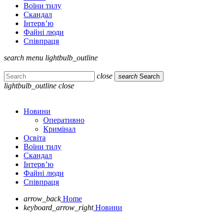
Воїни тилу
Скандал
Інтерв’ю
Файні люди
Співпраця
search
menu
lightbulb_outline
close
search
Search
lightbulb_outline
close
Новини
Оперативно
Кримінал
Освіта
Воїни тилу
Скандал
Інтерв’ю
Файні люди
Співпраця
arrow_back
Home
keyboard_arrow_right
Новини