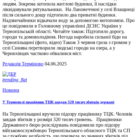
людям. Зокрема затопила житлові будинки, її наслідки
ліквідовували рятувальники. На Лановеччині у селі Влащинці
після сильного дощу підтопило два приватні будинки.
Надзвичайники відкачали воду за допомогою мотопомпи. Про
це повідомили в Головному управлінні ДСНС України у
Тернопільській області. Читайте також: Підтопило дорогу,
городи та домоволодіння. Негода наробила сильної біди на
Тернопільщині (фото, відео) Також 3 червня гроза з громом у
селі Синява перетворили людські городи на озера, а у
Чернихівцях частково обвалився міст.
Редакція Терміново
04.06.2025
trending_flat
Новини
У Тернополі працівник ТЦК завдав 320 тисяч збитків державі
На Тернопільщині вручили підозру працівнику ТЦК. Чоловік
завдав збитків у розмірі 320 тисяч гривень. Працівники
Державного бюро розслідувань повідомили про підозру
військовослужбовцю Тернопільського обласного ТЦК та СП
за службову недбалість, що призвела до значних збитків під