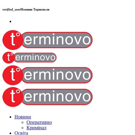
verified_user
Новини Тернополя
Новини
Оперативно
Кримінал
Освіта