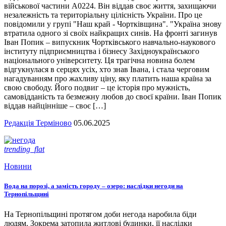
військової частини А0224. Він віддав своє життя, захищаючи
незалежність та територіальну цілісність України. Про це
повідомили у групі "Наш край - Чортківщина". "Україна знову
втратила одного зі своїх найкращих синів. На фронті загинув
Іван Попик – випускник Чортківського навчально-наукового
інституту підприємництва і бізнесу Західноукраїнського
національного університету. Ця трагічна новина болем
відгукнулася в серцях усіх, хто знав Івана, і стала черговим
нагадуванням про жахливу ціну, яку платить наша країна за
свою свободу. Його подвиг – це історія про мужність,
самовідданість та безмежну любов до своєї країни. Іван Попик
віддав найцінніше – своє […]
Редакція Терміново
05.06.2025
trending_flat
Новини
Вода на порозі, а замість городу – озеро: наслідки негоди на
Тернопільщині
На Тернопільщині протягом доби негода наробила біди
людям. Зокрема затопила житлові будинки, її наслідки