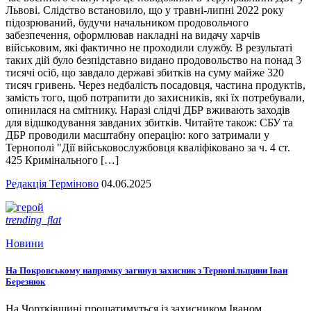
Львові. Слідство встановило, що у травні-липні 2022 року
підозрюваний, будучи начальником продовольчого
забезпечення, оформлював накладні на видачу харчів
військовим, які фактично не проходили службу. В результаті
таких дій було безпідставно видано продовольство на понад 3
тисячі осіб, що завдало державі збитків на суму майже 320
тисяч гривень. Через недбалість посадовця, частина продуктів,
замість того, щоб потрапити до захисників, які їх потребували,
опинилася на смітнику. Наразі слідчі ДБР вживають заходів
для відшкодування завданих збитків. Читайте також: СБУ та
ДБР проводили масштабну операцію: кого затримали у
Тернополі "Дії військовослужбовця кваліфіковано за ч. 4 ст.
425 Кримінального […]
Редакція Терміново
04.06.2025
trending_flat
Новини
На Покровському напрямку загинув захисник з Тернопільщини Іван
Березнюк
На Чортківщині прощатимуться із захисником Іваном