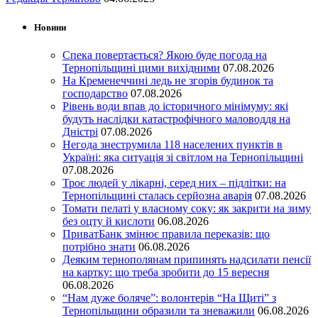
Новини
Спека повертається? Якою буде погода на
Тернопільщині цими вихідними
07.08.2026
На Кременеччині ледь не згорів будинок та
господарство
07.08.2026
Рівень води впав до історичного мінімуму: які
будуть наслідки катастрофічного маловоддя на
Дністрі
07.08.2026
Негода знеструмила 118 населених пунктів в
Україні: яка ситуація зі світлом на Тернопільщині
07.08.2026
Троє людей у лікарні, серед них – підлітки: на
Тернопільщині сталась серйозна аварія
07.08.2026
Томати пелаті у власному соку: як закрити на зиму
без оцту й кислоти
06.08.2026
ПриватБанк змінює правила переказів: що
потрібно знати
06.08.2026
Деяким тернополянам припинять надсилати пенсії
на картку: що треба зробити до 15 вересня
06.08.2026
“Нам дуже боляче”: волонтерів “На Щиті” з
Тернопільщини образили та зневажили
06.08.2026