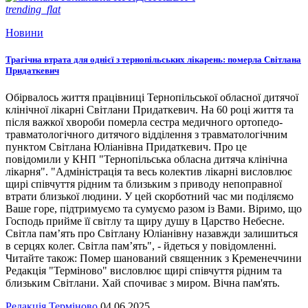
trending_flat
Новини
Трагічна втрата для однієї з тернопільських лікарень: померла Світлана
Придаткевич
Обірвалось життя працівниці Тернопільської обласної дитячої
клінічної лікарні Світлани Придаткевич. На 60 році життя та
після важкої хвороби померла сестра медичного ортопедо-
травматологічного дитячого відділення з травматологічним
пунктом Світлана Юліанівна Придаткевич. Про це
повідомили у КНП "Тернопільська обласна дитяча клінічна
лікарня". "Адміністрація та весь колектив лікарні висловлює
щирі співчуття рідним та близьким з приводу непоправної
втрати близької людини. У цей скорботний час ми поділяємо
Ваше горе, підтримуємо та сумуємо разом із Вами. Віримо, що
Господь прийме її світлу та щиру душу в Царство Небесне.
Світла пам’ять про Світлану Юліанівну назавжди залишиться
в серцях колег. Світла пам’ять", - йдеться у повідомленні.
Читайте також: Помер шанований священник з Кременеччини
Редакція "Терміново" висловлює щирі співчуття рідним та
близьким Світлани. Хай спочиває з миром. Вічна пам'ять.
Редакція Терміново
04.06.2025