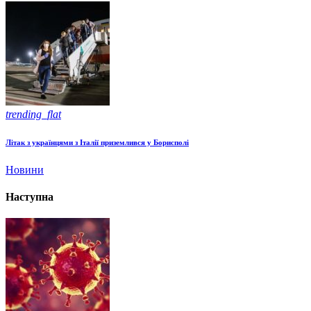
trending_flat
Літак з українцями з Італії приземлився у Борисполі
Новини
Наступна