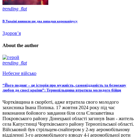
trending_flat
В Україні виявили ще два випадки коронавірусу
Здоров’я
About the author
trending_flat
Небесне військо
“Його подвиг – це історія про мужність, самовідданість та безмежну
любов до своєї країни”: Тернопільщина втратила молодого бійця
Чортківщина в скорботі, адже втратила свого молодого
захисника Івана Попика. 17 жовтня 2024 року під час
виконання бойового завдання біля села Єлизаветівка
Покровського району Донецької області загинув Іван - житель
села Капустинці Чортківського району Тернопільської області.
Військовий був стрільцем-снайпером у 2-му аеромобільному
відділенні 3-го аеромобільного взводу 4-ї аеромобільної роти