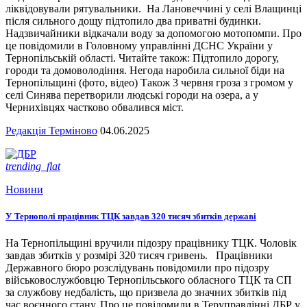
ліквідовували рятувальники. На Лановеччині у селі Влащинці
після сильного дощу підтопило два приватні будинки.
Надзвичайники відкачали воду за допомогою мотопомпи. Про
це повідомили в Головному управлінні ДСНС України у
Тернопільській області. Читайте також: Підтопило дорогу,
городи та домоволодіння. Негода наробила сильної біди на
Тернопільщині (фото, відео) Також 3 червня гроза з громом у
селі Синява перетворили людські городи на озера, а у
Чернихівцях частково обвалився міст.
Редакція Терміново
04.06.2025
trending_flat
Новини
У Тернополі працівник ТЦК завдав 320 тисяч збитків державі
На Тернопільщині вручили підозру працівнику ТЦК. Чоловік
завдав збитків у розмірі 320 тисяч гривень. Працівники
Державного бюро розслідувань повідомили про підозру
військовослужбовцю Тернопільського обласного ТЦК та СП
за службову недбалість, що призвела до значних збитків під
час воєнного стану. Про це повідомили в Теруправлінні ДБР у