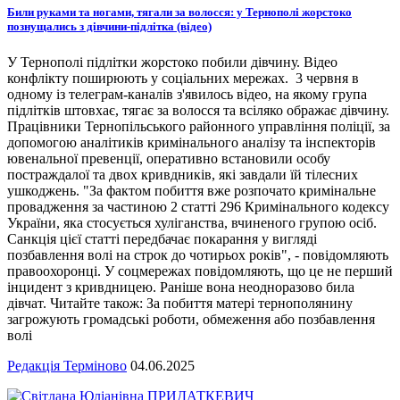
Били руками та ногами, тягали за волосся: у Тернополі жорстоко
познущались з дівчини-підлітка (відео)
У Тернополі підлітки жорстоко побили дівчину. Відео
конфлікту поширюють у соціальних мережах. 3 червня в
одному із телеграм-каналів з'явилось відео, на якому група
підлітків штовхає, тягає за волосся та всіляко ображає дівчину.
Працівники Тернопільського районного управління поліції, за
допомогою аналітиків кримінального аналізу та інспекторів
ювенальної превенції, оперативно встановили особу
постраждалої та двох кривдників, які завдали їй тілесних
ушкоджень. "За фактом побиття вже розпочато кримінальне
провадження за частиною 2 статті 296 Кримінального кодексу
України, яка стосується хуліганства, вчиненого групою осіб.
Санкція цієї статті передбачає покарання у вигляді
позбавлення волі на строк до чотирьох років", - повідомляють
правоохоронці. У соцмережах повідомляють, що це не перший
інцидент з кривдницею. Раніше вона неодноразово била
дівчат. Читайте також: За побиття матері тернополянину
загрожують громадські роботи, обмеження або позбавлення
волі
Редакція Терміново
04.06.2025