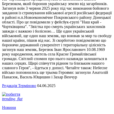
Березюком, який боронив українську землю від загарбників.
Загинув воїн 3 червня 2025 року під час виконання бойового
завдання із стримування військової агресії російської федерації
в районі н.п.Новоекономічне Покровського району Донецької
області. Про це повідомили у фейсбук-групі "Наш край -
Чортківщина". "Звістка про смерть українських захисників
завжди є важкою і болісною… Ще один український
військовий, ще один наш земляк, що воював за мир та свободу
нашої країни, пішов від нас. Зі скорботою повідомляємо що
боронячи державний суверенітет і територіальну цілісність
загинув наш земляк, Березюк Іван Ярославович 10.08.1969
року народження, житель села Красне Гримайлівської
громади. Світлий спомин про нього назавжди залишиться в
наших серцях. Щирі співчуття рідним та близьким нашого
славного Героя", - йдеться у дописі. Читайте також: Небесне
військо поповнилось ще трьома Героями: загинули Анатолій
Панасюк, Василь Ющишин і Захар Венчур
Редакція Терміново
04.06.2025
trending_flat
Новини