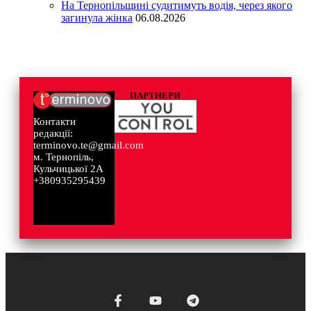
На Тернопільщині судитимуть водія, через якого
загинула жінка
06.08.2026
ПАРТНЕРИ
Контакти
редакції:
terminovo.te@gmail.com
м. Тернопіль,
Кульчицької 2А
+380935295439