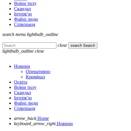
Воїни тилу
Скандал
Інтерв’ю
Файні люди
Співпраця
search
menu
lightbulb_outline
close
search
Search
lightbulb_outline
close
Новини
Оперативно
Кримінал
Освіта
Воїни тилу
Скандал
Інтерв’ю
Файні люди
Співпраця
arrow_back
Home
keyboard_arrow_right
Новини