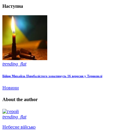
Наступна
trending_flat
Бійця Михайла Цимбалістого ховатимуть 16 вересня у Тернополі
Новини
About the author
trending_flat
Небесне військо