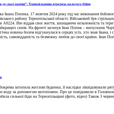
ов до своєї країни”: Тернопільщина втратила молодого бійця
ка Івана Попика. 17 жовтня 2024 року під час виконання бойовог
івського району Тернопільської області. Військовий був стрільце
ни А0224. Він віддав своє життя, захищаючи незалежність та тери
 найкращих синів. На фронті загинув Іван Попик – випускник Чор
гічна новина болем відгукнулася в серцях усіх, хто знав Івана, 
ість, самовідданість та безмежну любов до своєї країни. Іван По
ні
окрема затопила житлові будинки, її наслідки ліквідовували ря
ли воду за допомогою мотопомпи. Про це повідомили в Головном
била сильної біди на Тернопільщині (фото, відео) Також 3 червн