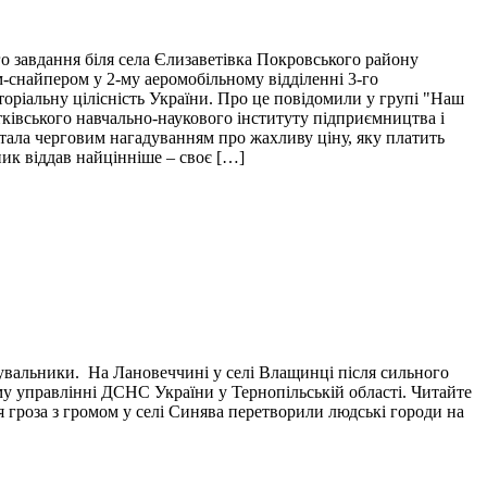
о завдання біля села Єлизаветівка Покровського району
м-снайпером у 2-му аеромобільному відділенні 3-го
торіальну цілісність України. Про це повідомили у групі "Наш
тківського навчально-наукового інституту підприємництва і
і стала черговим нагадуванням про жахливу ціну, яку платить
пик віддав найцінніше – своє […]
тувальники. На Лановеччині у селі Влащинці після сильного
у управлінні ДСНС України у Тернопільській області. Читайте
я гроза з громом у селі Синява перетворили людські городи на