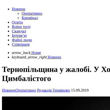
Новини
Оперативно
Кримінал
Освіта
Воїни тилу
Скандал
Інтерв’ю
Файні люди
Співпраця
arrow_back
Home
keyboard_arrow_right
Новини
Тернопільщина у жалобі. У Х
Цимбалістого
Новини
Оперативно
Редакція Терміново
15.09.2019