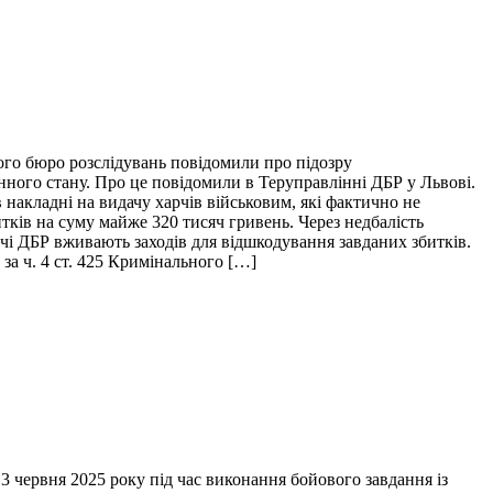
ого бюро розслідувань повідомили про підозру
нного стану. Про це повідомили в Теруправлінні ДБР у Львові.
накладні на видачу харчів військовим, які фактично не
итків на суму майже 320 тисяч гривень. Через недбалість
ідчі ДБР вживають заходів для відшкодування завданих збитків.
за ч. 4 ст. 425 Кримінального […]
 червня 2025 року під час виконання бойового завдання із