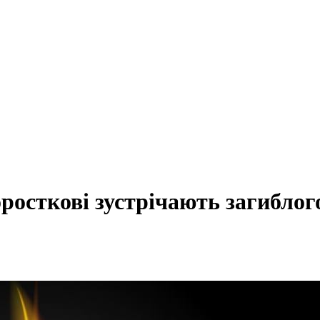
оросткові зустрічають загибл