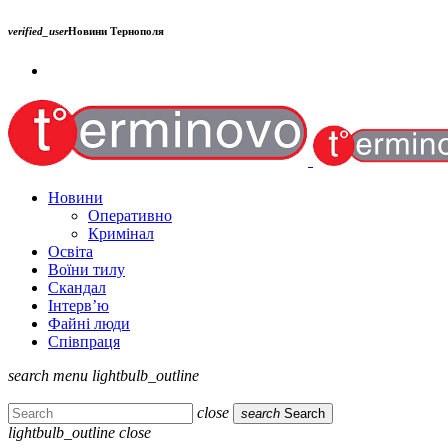
verified_user
Новини Тернополя
Новини
Оперативно
Кримінал
Освіта
Воїни тилу
Скандал
Інтерв’ю
Файні люди
Співпраця
search
menu
lightbulb_outline
close
search
Search
lightbulb_outline
close