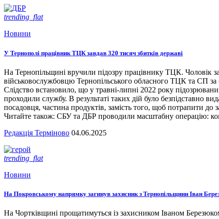
trending_flat
Новини
У Тернополі працівник ТЦК завдав 320 тисяч збитків державі
На Тернопільщині вручили підозру працівнику ТЦК. Чоловік за
військовослужбовцю Тернопільського обласного ТЦК та СП за сл
Слідство встановило, що у травні-липні 2022 року підозрювани
проходили службу. В результаті таких дій було безпідставно вид
посадовця, частина продуктів, замість того, щоб потрапити до з
Читайте також: СБУ та ДБР проводили масштабну операцію: кого
Редакція Терміново
04.06.2025
trending_flat
Новини
На Покровському напрямку загинув захисник з Тернопільщини Іван Бере
На Чортківщині прощатимуться із захисником Іваном Березюком,