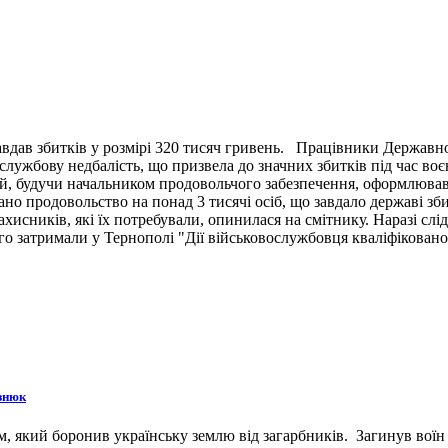
вдав збитків у розмірі 320 тисяч гривень. Працівники Державн
ужбову недбалість, що призвела до значних збитків під час воє
й, будучи начальником продовольчого забезпечення, оформлював 
ано продовольство на понад 3 тисячі осіб, що завдало державі зб
ахисників, які їх потребували, опинилася на смітнику. Наразі сл
 затримали у Тернополі "Дії військовослужбовця кваліфіковано 
знюк
 який боронив українську землю від загарбників. Загинув воїн 3