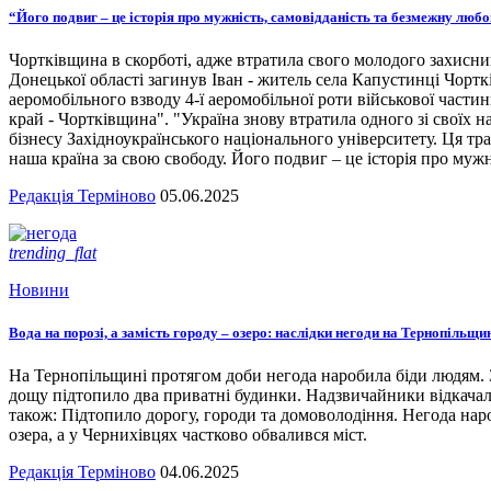
“Його подвиг – це історія про мужність, самовідданість та безмежну люб
Чортківщина в скорботі, адже втратила свого молодого захисни
Донецької області загинув Іван - житель села Капустинці Чортк
аеромобільного взводу 4-ї аеромобільної роти військової части
край - Чортківщина". "Україна знову втратила одного зі своїх
бізнесу Західноукраїнського національного університету. Ця тра
наша країна за свою свободу. Його подвиг – це історія про мужн
Редакція Терміново
05.06.2025
trending_flat
Новини
Вода на порозі, а замість городу – озеро: наслідки негоди на Тернопільщи
На Тернопільщині протягом доби негода наробила біди людям. З
дощу підтопило два приватні будинки. Надзвичайники відкача
також: Підтопило дорогу, городи та домоволодіння. Негода наро
озера, а у Чернихівцях частково обвалився міст.
Редакція Терміново
04.06.2025