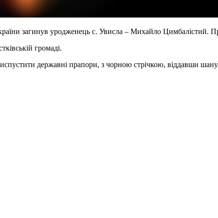
країни загинув уродженець с. Увисла – Михайло Цимбалістий. Пр
тківській громаді.
риспустити державні прапори, з чорною стрічкою, віддавши шану