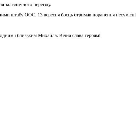
ля залізничного переїз
ду.
даними штабу ООС, 13 вересня боєць отримав поранення несумісні
рідним і близьким Михайла. Вічна слава героям!