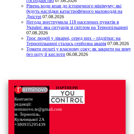
господарство
07.08.2026
Рівень води впав до історичного мінімуму: які
будуть наслідки катастрофічного маловоддя на
Дністрі
07.08.2026
Негода знеструмила 118 населених пунктів в
Україні: яка ситуація зі світлом на Тернопільщині
07.08.2026
Троє людей у лікарні, серед них – підлітки: на
Тернопільщині сталась серйозна аварія
07.08.2026
Томати пелаті у власному соку: як закрити на зиму
без оцту й кислоти
06.08.2026
ПАРТНЕРИ
Контакти
редакції:
terminovo.te@gmail.com
м. Тернопіль,
Кульчицької 2А
+380935295439