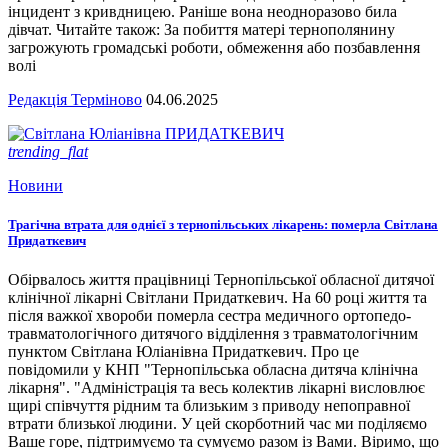
інцидент з кривдницею. Раніше вона неодноразово била
дівчат. Читайте також: За побиття матері тернополянину
загрожують громадські роботи, обмеження або позбавлення
волі
Редакція Терміново
04.06.2025
trending_flat
Новини
Трагічна втрата для однієї з тернопільських лікарень: померла Світлана
Придаткевич
Обірвалось життя працівниці Тернопільської обласної дитячої
клінічної лікарні Світлани Придаткевич. На 60 році життя та
після важкої хвороби померла сестра медичного ортопедо-
травматологічного дитячого відділення з травматологічним
пунктом Світлана Юліанівна Придаткевич. Про це
повідомили у КНП "Тернопільська обласна дитяча клінічна
лікарня". "Адміністрація та весь колектив лікарні висловлює
щирі співчуття рідним та близьким з приводу непоправної
втрати близької людини. У цей скорботний час ми поділяємо
Ваше горе, підтримуємо та сумуємо разом із Вами. Віримо, що