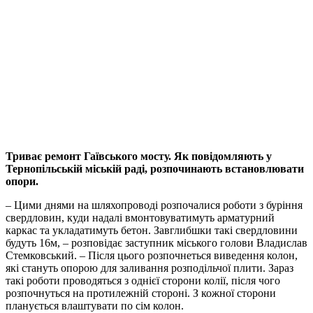
Триває ремонт Гаївського мосту. Як повідомляють у
Тернопільській міській раді, розпочинають встановлювати
опори.
– Цими днями на шляхопроводі розпочалися роботи з буріння
свердловин, куди надалі вмонтовуватимуть арматурний
каркас та укладатимуть бетон. Завглибшки такі свердловини
будуть 16м, – розповідає заступник міського голови Владислав
Стемковський. – Після цього розпочнеться виведення колон,
які стануть опорою для заливання розподільчої плити. Зараз
такі роботи проводяться з однієї сторони колії, після чого
розпочнуться на протилежній стороні. З кожної сторони
планується влаштувати по сім колон.