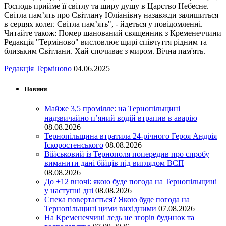
Господь прийме її світлу та щиру душу в Царство Небесне.
Світла пам’ять про Світлану Юліанівну назавжди залишиться
в серцях колег. Світла пам’ять", - йдеться у повідомленні.
Читайте також: Помер шанований священник з Кременеччини
Редакція "Терміново" висловлює щирі співчуття рідним та
близьким Світлани. Хай спочиває з миром. Вічна пам'ять.
Редакція Терміново
04.06.2025
Новини
Майже 3,5 промілле: на Тернопільщині
надзвичайно п’яний водій втрапив в аварію
08.08.2026
Тернопільщина втратила 24-річного Героя Андрія
Іскоростенського
08.08.2026
Військовий із Тернополя попередив про спробу
виманити дані бійців під виглядом ВСП
08.08.2026
До +12 вночі: якою буде погода на Тернопільщині
у наступні дні
08.08.2026
Спека повертається? Якою буде погода на
Тернопільщині цими вихідними
07.08.2026
На Кременеччині ледь не згорів будинок та