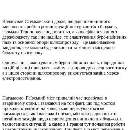
Владислав Стемковський додає, що для повноцінного
завершення робіт з реконструкції мосту, коштів з бюджету
громади Тернополя є недостатньо, а якщо фінансування з
держбюджету так і не надійде, то влаштування буро-набивних
паль та основної опори шляхопроводу – це максимальне
завдання, яке можна буде виконати за кошти з місцевого
бюджету цього року.
Одночасно з влаштуванням буро-набивних паль, підрядники
на цій ділянці проводять заміну газопроводу середнього тиску,
а з іншої сторони шляхопроводу виконується заміна мереж
електропостачання.
Нагадаємо, Гаївський міст тривалий час перебував в
аварійному стані
,
і зважаючи на той факт, що під мостом
проходить залізнична колія, якою пересуваються як
пасажирські, так і вантажні поїзди, міською радою вжито
негайних заходів щодо недопущення виникнення будь-яких
техногенних ситуацій, а саме: з 1 травня тут почалися роботи
з реконструкції шляхопроводу. Той факт, що міст перебував в