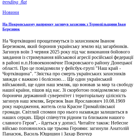
trending_flat
Новини
На Покровському напрямку загинув захисник з Тернопільщини Іван
Березнюк
На Чортківщині прощатимуться із захисником Іваном
Березюком, який боронив українську землю від загарбників.
Загинув воїн 3 червня 2025 року під час виконання бойового
завдання із стримування військової агресії російської федерації
в районі н.п.Новоекономічне Покровського району Донецької
області. Про це повідомили у фейсбук-групі "Наш край -
Чортківщина". "Звістка про смерть українських захисників
завжди є важкою і болісною… Ще один український
військовий, ще один наш земляк, що воював за мир та свободу
нашої країни, пішов від нас. Зі скорботою повідомляємо що
боронячи державний суверенітет і територіальну цілісність
загинув наш земляк, Березюк Іван Ярославович 10.08.1969
року народження, житель села Красне Гримайлівської
громади. Світлий спомин про нього назавжди залишиться в
наших серцях. Щирі співчуття рідним та близьким нашого
славного Героя", - йдеться у дописі. Читайте також: Небесне
військо поповнилось ще трьома Героями: загинули Анатолій
Панасюк, Василь Ющишин і Захар Венчур