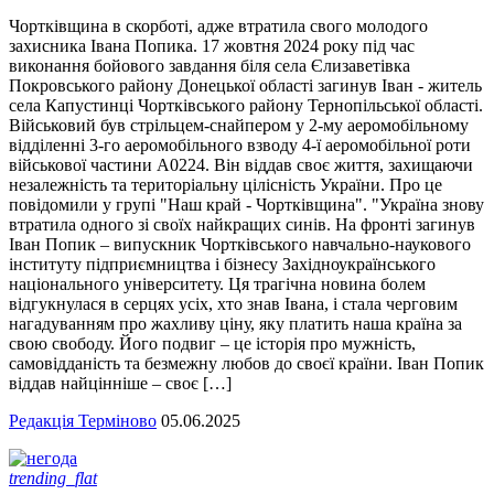
Чортківщина в скорботі, адже втратила свого молодого
захисника Івана Попика. 17 жовтня 2024 року під час
виконання бойового завдання біля села Єлизаветівка
Покровського району Донецької області загинув Іван - житель
села Капустинці Чортківського району Тернопільської області.
Військовий був стрільцем-снайпером у 2-му аеромобільному
відділенні 3-го аеромобільного взводу 4-ї аеромобільної роти
військової частини А0224. Він віддав своє життя, захищаючи
незалежність та територіальну цілісність України. Про це
повідомили у групі "Наш край - Чортківщина". "Україна знову
втратила одного зі своїх найкращих синів. На фронті загинув
Іван Попик – випускник Чортківського навчально-наукового
інституту підприємництва і бізнесу Західноукраїнського
національного університету. Ця трагічна новина болем
відгукнулася в серцях усіх, хто знав Івана, і стала черговим
нагадуванням про жахливу ціну, яку платить наша країна за
свою свободу. Його подвиг – це історія про мужність,
самовідданість та безмежну любов до своєї країни. Іван Попик
віддав найцінніше – своє […]
Редакція Терміново
05.06.2025
trending_flat