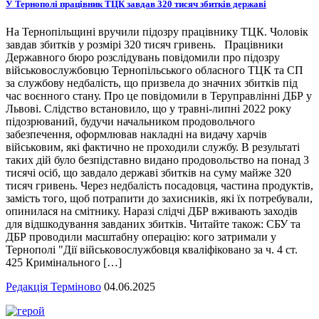
У Тернополі працівник ТЦК завдав 320 тисяч збитків державі
На Тернопільщині вручили підозру працівнику ТЦК. Чоловік
завдав збитків у розмірі 320 тисяч гривень. Працівники
Державного бюро розслідувань повідомили про підозру
військовослужбовцю Тернопільського обласного ТЦК та СП
за службову недбалість, що призвела до значних збитків під
час воєнного стану. Про це повідомили в Теруправлінні ДБР у
Львові. Слідство встановило, що у травні-липні 2022 року
підозрюваний, будучи начальником продовольчого
забезпечення, оформлював накладні на видачу харчів
військовим, які фактично не проходили службу. В результаті
таких дій було безпідставно видано продовольство на понад 3
тисячі осіб, що завдало державі збитків на суму майже 320
тисяч гривень. Через недбалість посадовця, частина продуктів,
замість того, щоб потрапити до захисників, які їх потребували,
опинилася на смітнику. Наразі слідчі ДБР вживають заходів
для відшкодування завданих збитків. Читайте також: СБУ та
ДБР проводили масштабну операцію: кого затримали у
Тернополі "Дії військовослужбовця кваліфіковано за ч. 4 ст.
425 Кримінального […]
Редакція Терміново
04.06.2025