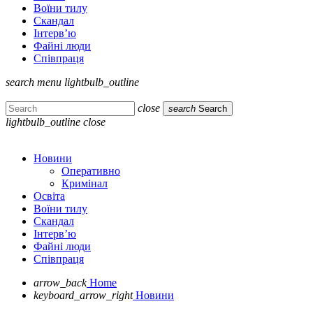
Воїни тилу
Скандал
Інтерв’ю
Файні люди
Співпраця
search
menu
lightbulb_outline
close
search
Search
lightbulb_outline
close
Новини
Оперативно
Кримінал
Освіта
Воїни тилу
Скандал
Інтерв’ю
Файні люди
Співпраця
arrow_back
Home
keyboard_arrow_right
Новини