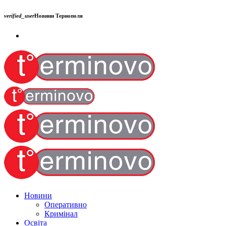
verified_user
Новини Тернополя
Новини
Оперативно
Кримінал
Освіта