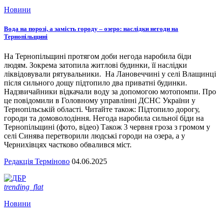
Новини
Вода на порозі, а замість городу – озеро: наслідки негоди на
Тернопільщині
На Тернопільщині протягом доби негода наробила біди
людям. Зокрема затопила житлові будинки, її наслідки
ліквідовували рятувальники. На Лановеччині у селі Влащинці
після сильного дощу підтопило два приватні будинки.
Надзвичайники відкачали воду за допомогою мотопомпи. Про
це повідомили в Головному управлінні ДСНС України у
Тернопільській області. Читайте також: Підтопило дорогу,
городи та домоволодіння. Негода наробила сильної біди на
Тернопільщині (фото, відео) Також 3 червня гроза з громом у
селі Синява перетворили людські городи на озера, а у
Чернихівцях частково обвалився міст.
Редакція Терміново
04.06.2025
trending_flat
Новини