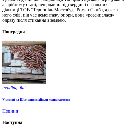
аварійному стані, нещодавно підтвердив і начальник
дільниці ТОВ “Тернопіль Мостобуд” Роман Скиба, адже з
його слів, під час демонтажу опори, вона «розсипалася»
одразу після стикання з землею.
Попередня
trending_flat
У церкві на Шумщині знайшли ящик патронів
Новини
Наступна