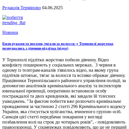
Редакція Терміново
04.06.2025
trending_flat
Новини
Били руками та ногами, тягали за волосся: у Тернополі жорстоко
познущались з дівчини-підлітка (відео)
У Тернополі підлітки жорстоко побили дівчину. Відео
конфлікту поширюють у соціальних мережах. 3 червня в
одному із телеграм-каналів з'явилось відео, на якому група
підлітків штовхає, тягає за волосся та всіляко ображає дівчину.
Працівники Тернопільського районного управління поліції, за
допомогою аналітиків кримінального аналізу та інспекторів
ювенальної превенції, оперативно встановили особу
постраждалої та двох кривдників, які завдали їй тілесних
ушкоджень. "За фактом побиття вже розпочато кримінальне
провадження за частиною 2 статті 296 Кримінального кодексу
України, яка стосується хуліганства, вчиненого групою осіб.
Санкція цієї статті передбачає покарання у вигляді
позбавлення волі на строк до чотирьох років", - повідомляють
правоохоронці. У соцмережах повідомляють, що це не перший