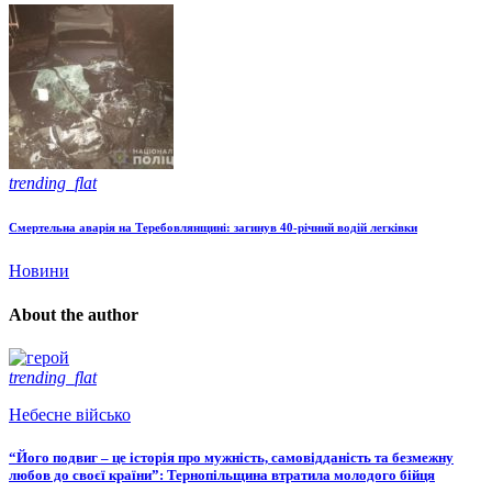
trending_flat
Смертельна аварія на Теребовлянщині: загинув 40-річний водій легківки
Новини
About the author
trending_flat
Небесне військо
“Його подвиг – це історія про мужність, самовідданість та безмежну
любов до своєї країни”: Тернопільщина втратила молодого бійця