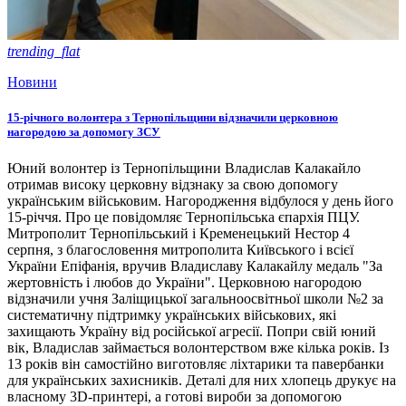
trending_flat
Новини
15-річного волонтера з Тернопільщини відзначили церковною
нагородою за допомогу ЗСУ
Юний волонтер із Тернопільщини Владислав Калакайло
отримав високу церковну відзнаку за свою допомогу
українським військовим. Нагородження відбулося у день його
15-річчя. Про це повідомляє Тернопільська єпархія ПЦУ.
Митрополит Тернопільський і Кременецький Нестор 4
серпня, з благословення митрополита Київського і всієї
України Епіфанія, вручив Владиславу Калакайлу медаль "За
жертовність і любов до України". Церковною нагородою
відзначили учня Заліщицької загальноосвітньої школи №2 за
систематичну підтримку українських військових, які
захищають Україну від російської агресії. Попри свій юний
вік, Владислав займається волонтерством вже кілька років. Із
13 років він самостійно виготовляє ліхтарики та павербанки
для українських захисників. Деталі для них хлопець друкує на
власному 3D-принтері, а готові вироби за допомогою