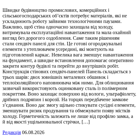
Швидке будівництво промислових, комерційних і
сільськогосподарських об’єктів потребує матеріалів, які не
ускладнюють роботу зайвими технологічними паузами.
Важливо, щоб стіна одночасно захищала від холоду,
витримувала експлуатаційні навантаження та мала охайний
вигляд без дорогого оздоблення. Саме таким рішенням
стали сендвіч панелі для стін. Це готові огороджувальні
елементи з утеплювачем усередині, які монтують на
підготовлений каркас. Невелика вага зменшує навантаження
на фундамент, а швидке встановлення допомагає оперативно
закрити контур будівлі та перейти до внутрішніх робіт.
Конструкція стінових сендвіч-панелей Панель складається з
трьох шарів: двох зовнішніх металевих обшивок і
теплоізоляційного наповнювача між ними. Для облицювання
зазвичай використовують оцинковану сталь із полімерним
покриттям. Воно захищає поверхню від вологи, ультрафіолету,
дрібних подряпин і корозії. На торцях передбачене замкове
з’єднання. Воно дає змогу щільно стикувати сусідні елементи,
зменшувати ризик продування та обмежувати появу містків
холоду. Герметичність залежить не лише від профілю замка, а
й від якості ущільнювальної стрічки, […]
Редакція
06.08.2026