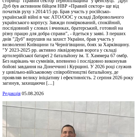
сторінці "Правий сектор Тернопільщина" у фейсбуці. "Друг
Дуб був активним бійцем НВР «Правий сектор» ще від
початків руху з 2014/15 рр. Брав участь у російсько-
українській війні в час АТО/ООС у складі Добровольчого
українського корпусу. Завжди поміркований, спокійний,
послідовний у словах і вчинках, братерський, готовий на
різну працю для добра справи", - йдеться у заяві. З перших
днів "Дуб" вирушив на захист України, брав участь у
визволенні Київщини та Чернігівщини, боях за Харківщину.
"У 2023-2025 рр. активно ліквідовував ворога у складі
артилерійської батареї 2 батальйону ім. Т. Хаммера 67 омбр.
Без нарікань чи сумнівів, впевнено і послідовно виконував
бойові завдання на Донеччині і Курщині. У 2026 році служив
у цивільно-військовому співробітництві батальйону, де
проявляв велику ініціативу і ефективність. 2 серпня 2026 року
загинув, захищаючи […]
Редакція
05.08.2026