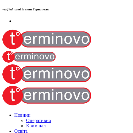
verified_user
Новини Тернополя
Новини
Оперативно
Кримінал
Освіта