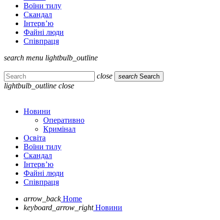
Воїни тилу
Скандал
Інтерв’ю
Файні люди
Співпраця
search
menu
lightbulb_outline
close
search
Search
lightbulb_outline
close
Новини
Оперативно
Кримінал
Освіта
Воїни тилу
Скандал
Інтерв’ю
Файні люди
Співпраця
arrow_back
Home
keyboard_arrow_right
Новини