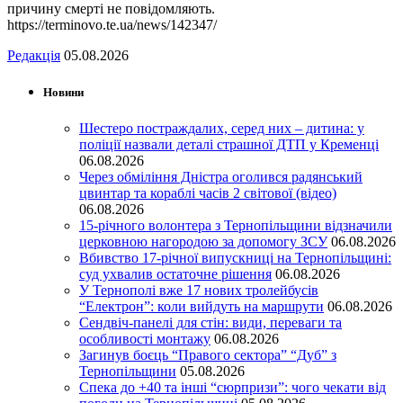
причину смерті не повідомляють.
https://terminovo.te.ua/news/142347/
Редакція
05.08.2026
Новини
Шестеро постраждалих, серед них – дитина: у
поліції назвали деталі страшної ДТП у Кременці
06.08.2026
Через обміління Дністра оголився радянський
цвинтар та кораблі часів 2 світової (відео)
06.08.2026
15-річного волонтера з Тернопільщини відзначили
церковною нагородою за допомогу ЗСУ
06.08.2026
Вбивство 17-річної випускниці на Тернопільщині:
суд ухвалив остаточне рішення
06.08.2026
У Тернополі вже 17 нових тролейбусів
“Електрон”: коли вийдуть на маршрути
06.08.2026
Сендвіч-панелі для стін: види, переваги та
особливості монтажу
06.08.2026
Загинув боєць “Правого сектора” “Дуб” з
Тернопільщини
05.08.2026
Спека до +40 та інші “сюрпризи”: чого чекати від