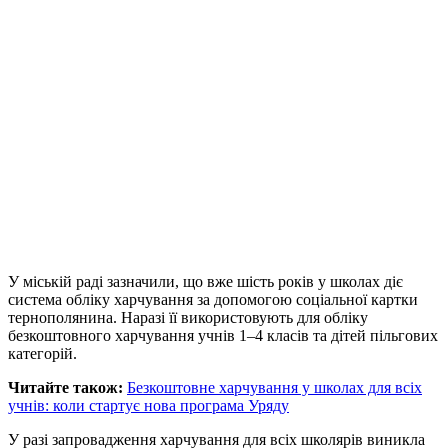
У міській раді зазначили, що вже шість років у школах діє
система обліку харчування за допомогою соціальної картки
тернополянина. Наразі її використовують для обліку
безкоштовного харчування учнів 1–4 класів та дітей пільгових
категорій.
Читайте також:
Безкоштовне харчування у школах для всіх
учнів: коли стартує нова програма Уряду
У разі запровадження харчування для всіх школярів виникла