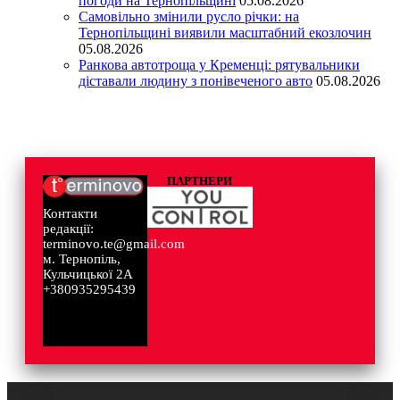
погоди на Тернопільщині
05.08.2026
Самовільно змінили русло річки: на
Тернопільщині виявили масштабний екозлочин
05.08.2026
Ранкова автотроща у Кременці: рятувальники
діставали людину з понівеченого авто
05.08.2026
ПАРТНЕРИ
Контакти
редакції:
terminovo.te@gmail.com
м. Тернопіль,
Кульчицької 2А
+380935295439