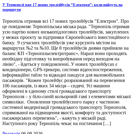
У Тернополі вже 17 нових тролейбусів “Електрон”: коли вийдуть на
маршрути
Тернопіль отримав всі 17 нових тролейбусів "Електрон". Про
це повідомляє Тернопільська міська рада. "Тернопіль отримав
усю партію нових низькопідлогових тролейбусів, закуплених
у межах проєкту за підтримки Європейського інвестиційного
банку. 9 сучасних тролейбусів уже курсують містом на
маршрутах №2 та №10. Ще 8 тролейбусів днями прийняли на
баланс КП «Тернопільелектротранс». Наразі вони проходять
необхідну підготовку та випробування перед виходом на
лінію", - йдеться у повідомленні. У нових тролейбусах є
кондиціонери, GPS-трекери, системи відеоспостереження,
інформаційні табло та відкидні пандуси для маломобільних
пасажирів. "Кожен тролейбус розрахований на перевезення
106 пасажирів, із яких 34 місця – сидячі. Усі машини
оформлені в єдиному стилі громадського транспорту
Тернополя – у біло-синій кольоровій гамі з елементами міської
символіки. Оновлення тролейбусного парку є частиною
системної модернізації громадського транспорту Тернополя,
спрямованої на підвищення якості, комфорту та доступності
пасажирських перевезень", - кажуть у міській раді.
Наступного року Тернопіль чекає на постачання […]
Редакція
06.08.2026