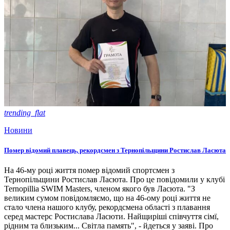
trending_flat
Новини
Помер відомий плавець, рекордсмен з Тернопільщини Ростислав Ласюта
На 46-му році життя помер відомий спортсмен з
Тернопільщини Ростислав Ласюта. Про це повідомили у клубі
Ternopillia SWIM Masters, членом якого був Ласюта. "З
великим сумом повідомляємо, що на 46-ому році життя не
стало члена нашого клубу, рекордсмена області з плавання
серед мастерс Ростислава Ласюти. Найщиріші співчуття сімї,
рідним та близьким... Світла память", - йдеться у заяві. Про