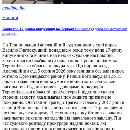
trending_flat
Новини
Вбивство 17-річної випускниці на Тернопільщині: суд ухвалив остаточне
рішення
На Тернопільщині апеляційний суд залишив у силі вирок
Василю Гнатюку, який понад вісім років тому вбив 17-річну
випускницю та вчинив над нею сексуальне насильство.
Захист просив пом'якшити покарання. Про це повідомляє
Тернопільська обласна прокуратура. Що вирішив суд
Апеляційний суд 5 серпня 2026 року залишив без змін вирок
жителю Кременецького району. Раніше його засудили до 15
років позбавлення волі за умисне вбивство та сексуальне
насильство. Суд погодився з доводами прокурорів
Тернопільської обласної прокуратури й відхилив скарги
сторони захисту, яка вимагала пом'якшити призначене
покарання. Обставини трагедії Трагедія сталася у 2017 році в
селищі Вишнівець. Після випускного вечора 17-річна дівчина
не повернулася додому. Наступного ранку її тіло з ознаками
насильства виявили неподалік від навчального закладу. Під
час судового розгляду прокурори надали докази, які
підтвердили причетність обвинуваченого до вбивства та