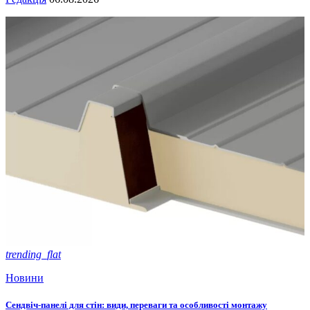
trending_flat
Новини
Сендвіч-панелі для стін: види, переваги та особливості монтажу