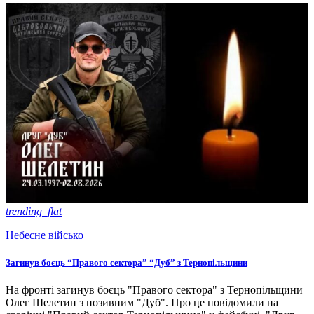
trending_flat
Небесне військо
Загинув боєць “Правого сектора” “Дуб” з Тернопільщини
На фронті загинув боєць "Правого сектора" з Тернопільщини
Олег Шелетин з позивним "Дуб". Про це повідомили на