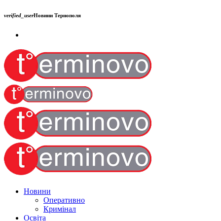
verified_user
Новини Тернополя
Новини
Оперативно
Кримінал
Освіта