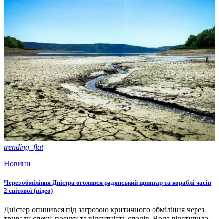
trending_flat
Новини
Через обміління Дністра оголився радянський цвинтар та кораблі часів
2 світової (відео)
Дністер опинився під загрозою критичного обміління через
тривалу спеку, посуху та відсутність опадів. Вода відступила