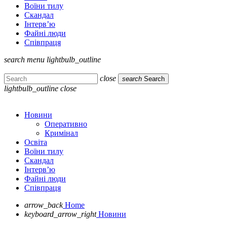
Воїни тилу
Скандал
Інтерв’ю
Файні люди
Співпраця
search
menu
lightbulb_outline
close
search
Search
lightbulb_outline
close
Новини
Оперативно
Кримінал
Освіта
Воїни тилу
Скандал
Інтерв’ю
Файні люди
Співпраця
arrow_back
Home
keyboard_arrow_right
Новини