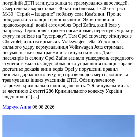
потрійній ДТП загинула жінка та травмувалися двоє людей.
Смертельна аварія сталася 30 квітня близько 17:00 на трасі
М-30 "Стрий – Ізварине" поблизу села Кам'янки. Про це
повідомили в поліції Тернопільщини. Як встановили
правоохоронці, водій автомобіля Opel Zafira, який їхав у
напрямку Тернополя з трьома пасажирами, перетнув суцільну
смугу та виїхав на "зустрічку". Там Opel спочатку зіткнувся з
Chevrolet, а потім врізався у Volkswagen Jetta. Унаслідок
сильного удару кермувальниця Volkswagen Jetta отримала
несумісні з життям травми й загинула на місці. Двоє
пасажирів із салону Opel Zafira зазнали ушкоджень середнього
ступеня тяжкості. Слідчі обласного управління поліції зібрали
достатньо доказів вини водія Opel у порушенні правил
безпеки дорожнього руху, що призвело до смерті людини та
травмування інших учасників ДТП. Обвинуваченому
загрожує кримінальна відповідальність. "Обвинувальний акт
за частиною 2 статті 286 Кримінального кодексу України
слідчі поліції […]
Марчук Анна
06.08.2026