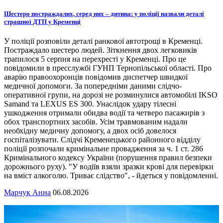
Шестеро постраждалих, серед них – дитина: у поліції назвали деталі
страшної ДТП у Кременці
У поліції розповіли деталі ранкової автотрощі в Кременці.
Постраждало шестеро людей. Зіткнення двох легковиків
трапилося 5 серпня на перехресті у Кременці. Про це
повідомили в пресслужбі ГУНП Тернопільської області. Про
аварію правоохоронців повідомив диспетчер швидкої
медичної допомоги. За попередніми даними слідчо-
оперативної групи, на дорозі не розминулися автомобілі IKSO
Samand та LEXUS ES 300. Унаслідок удару тілесні
ушкодження отримали обидва водії та четверо пасажирів з
обох транспортних засобів. Усім травмованим надали
необхідну медичну допомогу, а двох осіб довелося
госпіталізувати. Слідчі Кременецького районного відділу
поліції розпочали кримінальне провадження за ч. 1 ст. 286
Кримінального кодексу України (порушення правил безпеки
дорожнього руху). "У водіїв взяли зразки крові для перевірки
на вміст алкоголю. Триває слідство", - йдеться у повідомленні.
Марчук Анна
06.08.2026