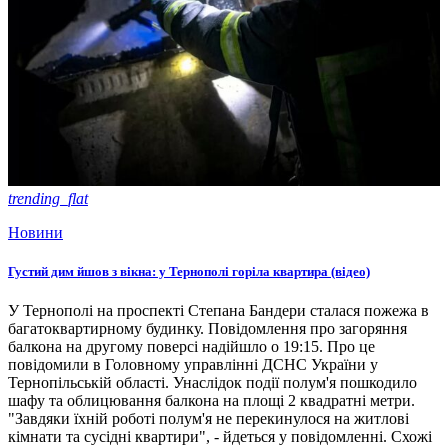
trending_flat
Новини
Густий дим йшов з вікна: у Тернополі горіла квартира (відео)
У Тернополі на проспекті Степана Бандери сталася пожежа в
багатоквартирному будинку. Повідомлення про загоряння
балкона на другому поверсі надійшло о 19:15. Про це
повідомили в Головному управлінні ДСНС України у
Тернопільській області. Унаслідок події полум'я пошкодило
шафу та облицювання балкона на площі 2 квадратні метри.
"Завдяки їхній роботі полум'я не перекинулося на житлові
кімнати та сусідні квартири", - йдеться у повідомленні. Схожі