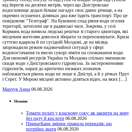
від берегів на десятки метрів, через що Дністровське
водосховище дедалі більше нагадує своє давнє річище, а на
окремих осушених ділянках дна вже їздить транспорт. Про це
повідомляє "Телеграф". На Буковині спад рівня води оголив
території, затоплені ще в радянські часи. Зокрема, у селі
Кормань вода вимила людські рештки зі старого цвинтаря, які
місцевим жителям довелося збирати та перепоховувати. Криза
суттєво вдарила й по сусідній Молдові, де на місяць
запровадили режим надзвичайної ситуації у сфері
водопостачання та ввели суворі ліміти на споживання води.
Для економії ресурсів Україна та Молдова спільно зменшили
скиди води з Дністровського гідровузла. За застереженнями
гідрологів, наразі до критично низьких позначок
наближається рівень води не лише в Дністрі, а й у річках Прут
і Серет. У Мережі місцеві активно діляться відео, на яких […]
Марчук Анна
06.08.2026
Новини
Томати пелаті у власному соку: як закрити на зиму
без оцту й кислоти
06.08.2026
ПриватБанк змінює правила переказів: що
потрібно знати
06.08.2026