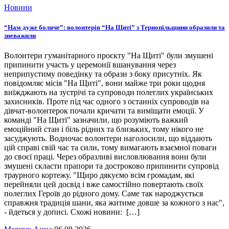
Новини
“Нам дуже боляче”: волонтерів “На Щиті” з Тернопільщини образили та
зневажили
Волонтери гуманітарного проєкту "На Щиті" були змушені
припинити участь у церемонії вшанування через
неприпустиму поведінку та образи з боку присутніх. Як
повідомляє місія "На Щиті", вони майже три роки щодня
виїжджають на зустрічі та супроводи полеглих українських
захисників. Проте під час одного з останніх супроводів на
дівчат-волонтерок почали кричати та виміщати емоції. У
команді "На Щиті" зазначили, що розуміють важкий
емоційний стан і біль рідних та близьких, тому нікого не
засуджують. Водночас волонтери наголосили, що віддають
цій справі свій час та сили, тому вимагають взаємної поваги
до своєї праці. Через образливі висловлювання вони були
змушені скласти прапори та достроково припинити супровід
траурного кортежу. "Щиро дякуємо всім громадам, які
перейняли цей досвід і вже самостійно повертають своїх
полеглих Героїв до рідного дому. Саме так народжується
справжня традиція шани, яка житиме довше за кожного з нас",
- йдеться у дописі. Схожі новини: […]