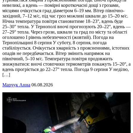
невеликі, а вдень — помірні короткочасні дощі з грозами,
місцями очікується град діаметром 6–19 мм. Вітер північно-
західний, 7–12 м/с, під час гроз можливі шквали до 15–20 м/с.
Нічна температура повітря становитиме 18–23°, вдень буде
25–30° тепла. У Тернополі вночі прогнозують 20–22°, вдень —
27–29° тепла. Через грози, шквали та град по місту та області
оголошено І рівень небезпечності (жовтий). Погода на
Тернопільщині 8 серпня У суботу, 8 серпня, погода
стабілізується. Очікується хмарність з проясненнями, істотних
опадів не передбачається. Вітер змінить напрямок на
північний, 5–10 м/с. Температура повітря продовжить
знижуватися: вночі стовпчики термометрів покажуть 15–20°, а
вдень прогріється до 22–27° тепла. Погода 9 серпня У неділю,
[…]
Марчук Анна
06.08.2026