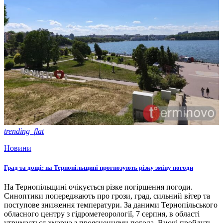
trending_flat
Новини
Град та дощі: на Тернопільщині прогнозують різку зміну погоди
На Тернопільщині очікується різке погіршення погоди.
Синоптики попереджають про грози, град, сильний вітер та
поступове зниження температури. За даними Тернопільського
обласного центру з гідрометеорології, 7 серпня, в області
утримається хмарна з проясненнями погода. Вночі пройдуть