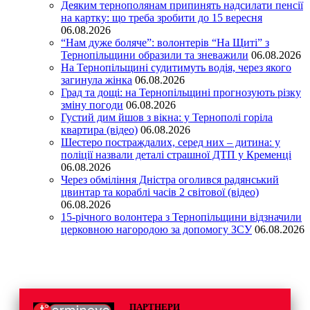
Деяким тернополянам припинять надсилати пенсії
на картку: що треба зробити до 15 вересня
06.08.2026
“Нам дуже боляче”: волонтерів “На Щиті” з
Тернопільщини образили та зневажили
06.08.2026
На Тернопільщині судитимуть водія, через якого
загинула жінка
06.08.2026
Град та дощі: на Тернопільщині прогнозують різку
зміну погоди
06.08.2026
Густий дим йшов з вікна: у Тернополі горіла
квартира (відео)
06.08.2026
Шестеро постраждалих, серед них – дитина: у
поліції назвали деталі страшної ДТП у Кременці
06.08.2026
Через обміління Дністра оголився радянський
цвинтар та кораблі часів 2 світової (відео)
06.08.2026
15-річного волонтера з Тернопільщини відзначили
церковною нагородою за допомогу ЗСУ
06.08.2026
ПАРТНЕРИ