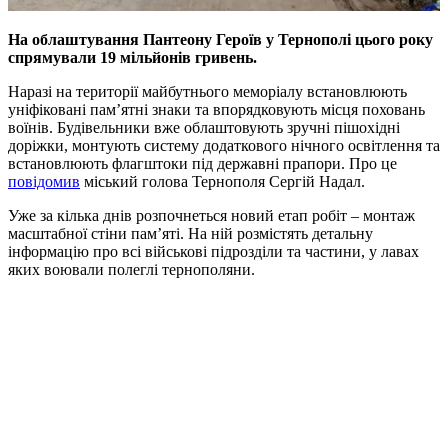
На облаштування Пантеону Героїв у Тернополі цього року
спрямували 19 мільйонів гривень.
Наразі на території майбутнього меморіалу встановлюють
уніфіковані пам’ятні знаки та впорядковують місця поховань
воїнів. Будівельники вже облаштовують зручні пішохідні
доріжки, монтують систему додаткового нічного освітлення та
встановлюють флагштоки під державні прапори. Про це
повідомив
міський голова Тернополя Сергій Надал.
Уже за кілька днів розпочнеться новий етап робіт – монтаж
масштабної стіни пам’яті. На ній розмістять детальну
інформацію про всі військові підрозділи та частини, у лавах
яких воювали полеглі тернополяни.