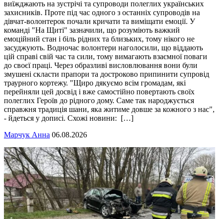
виїжджають на зустрічі та супроводи полеглих українських
захисників. Проте під час одного з останніх супроводів на
дівчат-волонтерок почали кричати та виміщати емоції. У
команді "На Щиті" зазначили, що розуміють важкий
емоційний стан і біль рідних та близьких, тому нікого не
засуджують. Водночас волонтери наголосили, що віддають
цій справі свій час та сили, тому вимагають взаємної поваги
до своєї праці. Через образливі висловлювання вони були
змушені скласти прапори та достроково припинити супровід
траурного кортежу. "Щиро дякуємо всім громадам, які
перейняли цей досвід і вже самостійно повертають своїх
полеглих Героїв до рідного дому. Саме так народжується
справжня традиція шани, яка житиме довше за кожного з нас",
- йдеться у дописі. Схожі новини: […]
Марчук Анна
06.08.2026