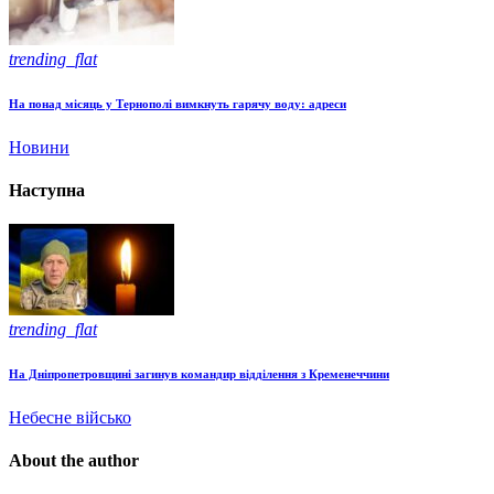
trending_flat
На понад місяць у Тернополі вимкнуть гарячу воду: адреси
Новини
Наступна
trending_flat
На Дніпропетровщині загинув командир відділення з Кременеччини
Небесне військо
About the author