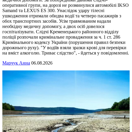
оперативної групи, на дорозі не розминулися автомобілі IKSO
Samand та LEXUS ES 300. Унаслідок удару тілесні
ушкодження отримали обидва водії та четверо пасажирів з
обох транспортних засобів. Усім травмованим надали
необхідну медичну допомогу, а двох осіб довелося
госпіталізувати. Слідчі Кременецького районного відділу
поліції розпочали кримінальне провадження за ч. 1 ст. 286
Кримінального кодексу України (порушення правил безпеки
дорожнього руху). "У водіїв взяли зразки крові для перевірки
на вміст алкоголю. Триває слідство", - йдеться у повідомленні.
Марчук Анна
06.08.2026