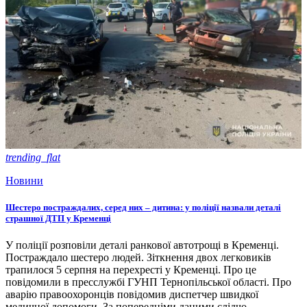
trending_flat
Новини
Шестеро постраждалих, серед них – дитина: у поліції назвали деталі
страшної ДТП у Кременці
У поліції розповіли деталі ранкової автотрощі в Кременці.
Постраждало шестеро людей. Зіткнення двох легковиків
трапилося 5 серпня на перехресті у Кременці. Про це
повідомили в пресслужбі ГУНП Тернопільської області. Про
аварію правоохоронців повідомив диспетчер швидкої
медичної допомоги. За попередніми даними слідчо-