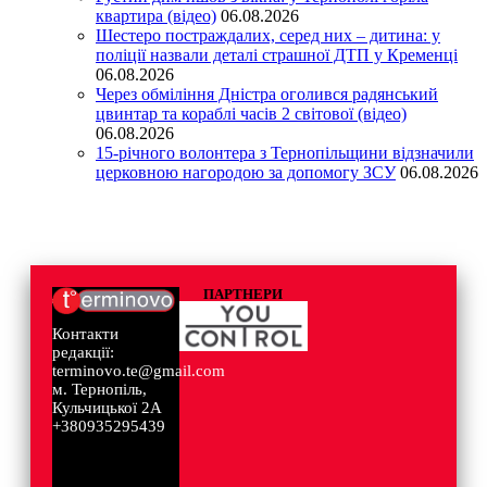
квартира (відео)
06.08.2026
Шестеро постраждалих, серед них – дитина: у
поліції назвали деталі страшної ДТП у Кременці
06.08.2026
Через обміління Дністра оголився радянський
цвинтар та кораблі часів 2 світової (відео)
06.08.2026
15-річного волонтера з Тернопільщини відзначили
церковною нагородою за допомогу ЗСУ
06.08.2026
ПАРТНЕРИ
Контакти
редакції:
terminovo.te@gmail.com
м. Тернопіль,
Кульчицької 2А
+380935295439