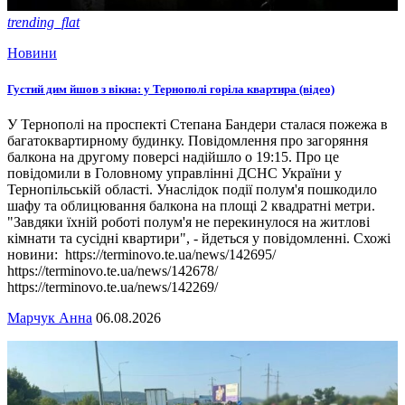
trending_flat
Новини
Густий дим йшов з вікна: у Тернополі горіла квартира (відео)
У Тернополі на проспекті Степана Бандери сталася пожежа в
багатоквартирному будинку. Повідомлення про загоряння
балкона на другому поверсі надійшло о 19:15. Про це
повідомили в Головному управлінні ДСНС України у
Тернопільській області. Унаслідок події полум'я пошкодило
шафу та облицювання балкона на площі 2 квадратні метри.
"Завдяки їхній роботі полум'я не перекинулося на житлові
кімнати та сусідні квартири", - йдеться у повідомленні. Схожі
новини: https://terminovo.te.ua/news/142695/
https://terminovo.te.ua/news/142678/
https://terminovo.te.ua/news/142269/
Марчук Анна
06.08.2026