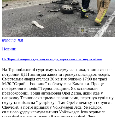
trending_flat
Новини
На Тернопільщині судитимуть водія, через якого загинула жінка
На Тернопільщині судитимуть кермувальника, з вини якого в
потрійній ДТП загинула жінка та травмувалися двоє людей.
Смертельна аварія сталася 30 квітня близько 17:00 на трасі
М-30 "Стрий – Ізварине" поблизу села Кам'янки. Про це
повідомили в поліції Тернопільщини. Як встановили
правоохоронці, водій автомобіля Opel Zafira, який їхав у
напрямку Тернополя з трьома пасажирами, перетнув суцільну
смугу та виїхав на "зустрічку". Там Opel спочатку зіткнувся з
Chevrolet, а потім врізався у Volkswagen Jetta. Унаслідок
сильного удару кермувальниця Volkswagen Jetta отримала
несумісні з життям травми й загинула на місці. Двоє