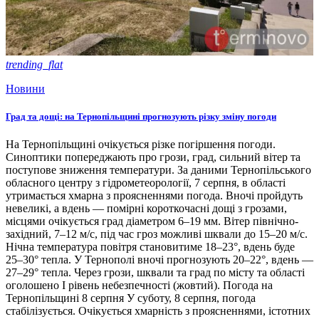
trending_flat
Новини
Град та дощі: на Тернопільщині прогнозують різку зміну погоди
На Тернопільщині очікується різке погіршення погоди.
Синоптики попереджають про грози, град, сильний вітер та
поступове зниження температури. За даними Тернопільського
обласного центру з гідрометеорології, 7 серпня, в області
утримається хмарна з проясненнями погода. Вночі пройдуть
невеликі, а вдень — помірні короткочасні дощі з грозами,
місцями очікується град діаметром 6–19 мм. Вітер північно-
західний, 7–12 м/с, під час гроз можливі шквали до 15–20 м/с.
Нічна температура повітря становитиме 18–23°, вдень буде
25–30° тепла. У Тернополі вночі прогнозують 20–22°, вдень —
27–29° тепла. Через грози, шквали та град по місту та області
оголошено І рівень небезпечності (жовтий). Погода на
Тернопільщині 8 серпня У суботу, 8 серпня, погода
стабілізується. Очікується хмарність з проясненнями, істотних