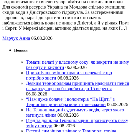
водопостачання та ввели суворі ліміти на споживання води.
Для економії ресурсів Україна та Молдова спільно зменшили
скиди води з Дністровського гідровузла. За застереженнями
гідрологів, наразі до критично низьких позначок
наближається рівень води не лише в Дністрі, а й у річках Прут
і Серет. У Мережі місцеві активно діляться відео, на яких […]
Марчук Анна
06.08.2026
Новини
Томати пелаті у власному соку: як закрити на зиму
без оцту й кислоти
06.08.2026
ПриватБанк змінює правила переказів: що
потрібно знати
06.08.2026
Деяким тернополянам припинять надсилати пенсії
на картку: що треба зробити до 15 вересня
06.08.2026
“Нам дуже боляче”: волонтерів “На Щиті” з
Тернопільщини образили та зневажили
06.08.2026
На Тернопільщині судитимуть водія, через якого
загинула жінка
06.08.2026
Град та дощі: на Тернопільщині прогнозують різку
зміну погоди
06.08.2026
Густий дим йшов з вікна: у Тернополі горіла