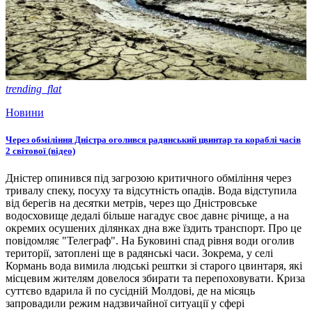
trending_flat
Новини
Через обміління Дністра оголився радянський цвинтар та кораблі часів
2 світової (відео)
Дністер опинився під загрозою критичного обміління через
тривалу спеку, посуху та відсутність опадів. Вода відступила
від берегів на десятки метрів, через що Дністровське
водосховище дедалі більше нагадує своє давнє річище, а на
окремих осушених ділянках дна вже їздить транспорт. Про це
повідомляє "Телеграф". На Буковині спад рівня води оголив
території, затоплені ще в радянські часи. Зокрема, у селі
Кормань вода вимила людські рештки зі старого цвинтаря, які
місцевим жителям довелося збирати та перепоховувати. Криза
суттєво вдарила й по сусідній Молдові, де на місяць
запровадили режим надзвичайної ситуації у сфері