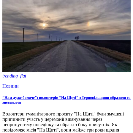
trending_flat
Новини
“Нам дуже боляче”: волонтерів “На Щиті” з Тернопільщини образили та
зневажили
Волонтери гуманітарного проєкту "На Щиті" були змушені
припинити участь у церемонії вшанування через
неприпустиму поведінку та образи з боку присутніх. Як
повідомляє місія "На Щиті", вони майже три роки щодня