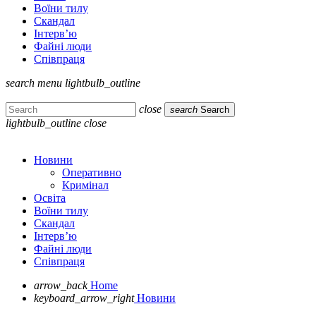
Воїни тилу
Скандал
Інтерв’ю
Файні люди
Співпраця
search
menu
lightbulb_outline
close
search
Search
lightbulb_outline
close
Новини
Оперативно
Кримінал
Освіта
Воїни тилу
Скандал
Інтерв’ю
Файні люди
Співпраця
arrow_back
Home
keyboard_arrow_right
Новини