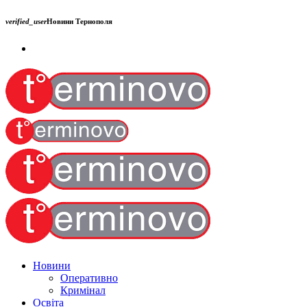
verified_user
Новини Тернополя
Новини
Оперативно
Кримінал
Освіта