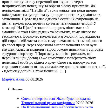
припинити участь у церемонії вшанування через
неприпустиму поведінку та образи з боку присутніх. Як
повідомляє місія "На Щиті", вони майже три роки щодня
виїжджають на зустрічі та супроводи полеглих українських
захисників. Проте під час одного з останніх супроводів на
дівчат-волонтерок почали кричати та виміщати емоції. У
команді "На Щиті" зазначили, що розуміють важкий
емоційний стан і біль рідних та близьких, тому нікого не
засуджують. Водночас волонтери наголосили, що віддають
цій справі свій час та сили, тому вимагають взаємної поваги
до своєї праці. Через образливі висловлювання вони були
змушені скласти прапори та достроково припинити супровід
траурного кортежу. "Щиро дякуємо всім громадам, які
перейняли цей досвід і вже самостійно повертають своїх
полеглих Героїв до рідного дому. Саме так народжується
справжня традиція шани, яка житиме довше за кожного з нас",
- йдеться у дописі. Схожі новини: […]
Марчук Анна
06.08.2026
Новини
Спека повертається? Якою буде погода на
Тернопільщині цими вихідними
07.08.2026
На Кременеччині ледь не згорів будинок та