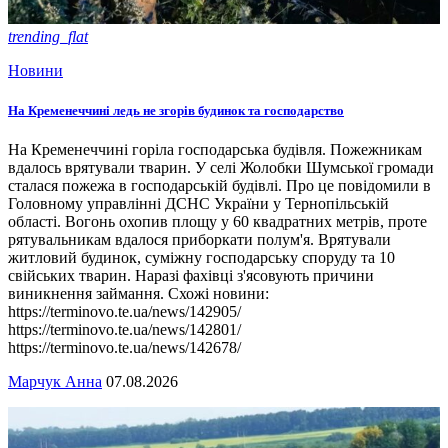
trending_flat
Новини
На Кременеччині ледь не згорів будинок та господарство
На Кременеччині горіла господарська будівля. Пожежникам
вдалось врятували тварин. У селі Жолобки Шумської громади
сталася пожежа в господарській будівлі. Про це повідомили в
Головному управлінні ДСНС України у Тернопільській
області. Вогонь охопив площу у 60 квадратних метрів, проте
рятувальникам вдалося приборкати полум'я. Врятували
житловий будинок, суміжну господарську споруду та 10
свійських тварин. Наразі фахівці з'ясовують причини
виникнення займання. Схожі новини:
https://terminovo.te.ua/news/142905/
https://terminovo.te.ua/news/142801/
https://terminovo.te.ua/news/142678/
Марчук Анна
07.08.2026