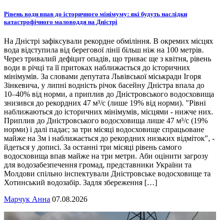
Рівень води впав до історичного мінімуму: які будуть наслідки
катастрофічного маловоддя на Дністрі
На Дністрі зафіксували рекордне обміління. В окремих місцях
вода відступила від берегової лінії більш ніж на 100 метрів.
Через тривалий дефіцит опадів, що триває ще з квітня, рівень
води в річці та її притоках наближається до історичних
мінімумів. За словами депутата Львівської міськради Ігоря
Зінкевича, у липні водність річок басейну Дністра впала до
10–40% від норми, а приплив до Дністровського водосховища
знизився до рекордних 47 м³/с (лише 19% від норми). "Рівні
наближаються до історичних мінімумів, місцями - нижче них.
Приплив до Дністровського водосховища лише 47 м³/с (19%
норми) і далі падає; за три місяці водосховище спрацьоване
майже на 3м і наближається до рекордних низьких відміток", -
йдеться у дописі. За останні три місяці рівень самого
водосховища впав майже на три метри. Аби оцінити загрозу
для водозабезпечення громад, представники України та
Молдови спільно інспектували Дністровське водосховище та
Хотинський водозабір. Задля збереження […]
Марчук Анна
07.08.2026