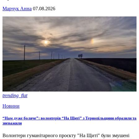
Марчук Анна
07.08.2026
trending_flat
Новини
“Нам дуже боляче”: волонтерів “На Щиті” з Тернопільщини образили та
зневажили
Волонтери гуманітарного проєкту "На Щиті" були змушені