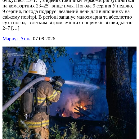
очікується 15–17°, а вдень стовпчики термометрів зупиняться
на комфортних 23–25° вище нуля. Погода 9 серпня У неділю,
9 серпня, погода подарує ідеальний день для відпочинку на
свіжому повітрі. В регіоні запанує малохмарна та абсолютно
суха погода з легким вітром змінних напрямків зі швидкістю
2–7 […]
Марчук Анна
07.08.2026