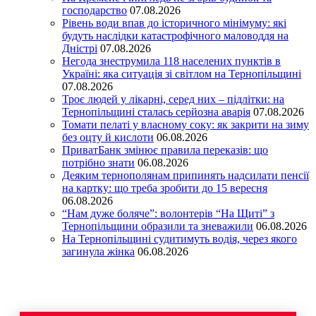
господарство
07.08.2026
Рівень води впав до історичного мінімуму: які
будуть наслідки катастрофічного маловоддя на
Дністрі
07.08.2026
Негода знеструмила 118 населених пунктів в
Україні: яка ситуація зі світлом на Тернопільщині
07.08.2026
Троє людей у лікарні, серед них – підлітки: на
Тернопільщині сталась серйозна аварія
07.08.2026
Томати пелаті у власному соку: як закрити на зиму
без оцту й кислоти
06.08.2026
ПриватБанк змінює правила переказів: що
потрібно знати
06.08.2026
Деяким тернополянам припинять надсилати пенсії
на картку: що треба зробити до 15 вересня
06.08.2026
“Нам дуже боляче”: волонтерів “На Щиті” з
Тернопільщини образили та зневажили
06.08.2026
На Тернопільщині судитимуть водія, через якого
загинула жінка
06.08.2026