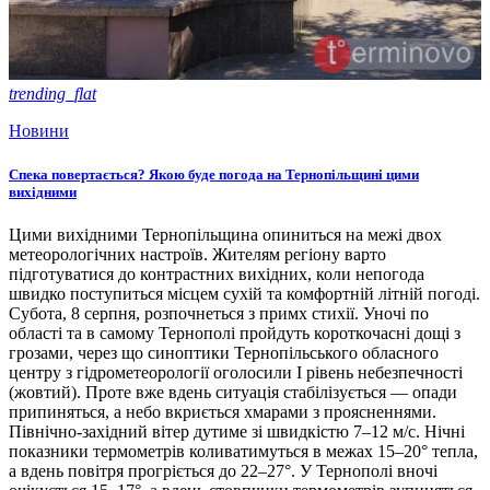
trending_flat
Новини
Спека повертається? Якою буде погода на Тернопільщині цими
вихідними
Цими вихідними Тернопільщина опиниться на межі двох
метеорологічних настроїв. Жителям регіону варто
підготуватися до контрастних вихідних, коли непогода
швидко поступиться місцем сухій та комфортній літній погоді.
Субота, 8 серпня, розпочнеться з примх стихії. Уночі по
області та в самому Тернополі пройдуть короткочасні дощі з
грозами, через що синоптики Тернопільського обласного
центру з гідрометеорології оголосили І рівень небезпечності
(жовтий). Проте вже вдень ситуація стабілізується — опади
припиняться, а небо вкриється хмарами з проясненнями.
Північно-західний вітер дутиме зі швидкістю 7–12 м/с. Нічні
показники термометрів коливатимуться в межах 15–20° тепла,
а вдень повітря прогріється до 22–27°. У Тернополі вночі