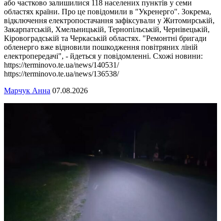
або частково залишилися 118 населених пунктів у семи
областях країни. Про це повідомили в "Укренерго". Зокрема,
відключення електропостачання зафіксували у Житомирській,
Закарпатській, Хмельницькій, Тернопільській, Чернівецькій,
Кіровоградській та Черкаській областях. "Ремонтні бригади
обленерго вже відновили пошкодження повітряних ліній
електропередачі", - йдеться у повідомленні. Схожі новини:
https://terminovo.te.ua/news/140531/
https://terminovo.te.ua/news/136538/
Марчук Анна
07.08.2026