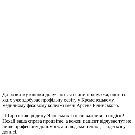
До розвитку клініки долучаються і сини подружжя, один із
яких уже здобуває профільну освіту у Кременецькому
медичному фаховому коледжі імені Арсена Річинського.
“Щиро вітаю родину Яловських із цією важливою подією!
Нехай ваша справа процвітає, а кожен пацієнт відчуває тут не
лише професійну допомогу, а й людське тепло”, – йдеться у
дописі.