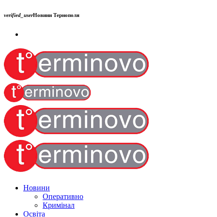
verified_user
Новини Тернополя
Новини
Оперативно
Кримінал
Освіта