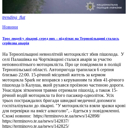
trending_flat
Новини
Троє людей у лікарні, серед них – підлітки: на Тернопільщині сталась
серйозна аварія
На Тернопільщині невнолітній мотоцикліст збив пішохода. У
селі Палашівка на Чортківщині сталася аварія за участю
неповнолітнього мотоцикліста. Про це повідомили в поліції
Тернопільської області. Автопригода трапилася 6 серпня
близько 22:00. 15-річний місцевий житель за кермом
мотоцикла Spark не впорався з керуванням та збив 41-річного
пішохода із Калуша, який рухався проїзною частиною дороги.
Унаслідок зіткнення травми отримали пішохід, а також 15-
річний водій мотоцикла та його пасажир-одноліток. Усіх
трьох постраждалих бригади швидкої медичної допомоги
госпіталізували до лікарні. "У мотоцикліста взяли зразки крові
для перевірки на вміст алкоголю", - йдеться у повідомленні.
Схожі новини: https://terminovo.te.ua/news/142898/
https://terminovo.te.ua/news/142837/
https://terminovo.te.ua/news/142825/