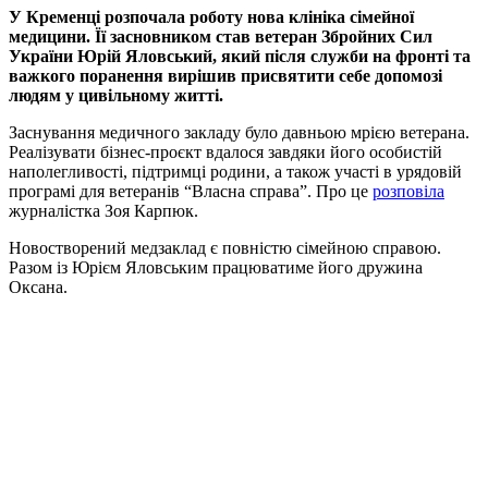
У Кременці розпочала роботу нова клініка сімейної
медицини. Її засновником став ветеран Збройних Сил
України Юрій Яловський, який після служби на фронті та
важкого поранення вирішив присвятити себе допомозі
людям у цивільному житті.
Заснування медичного закладу було давньою мрією ветерана.
Реалізувати бізнес-проєкт вдалося завдяки його особистій
наполегливості, підтримці родини, а також участі в урядовій
програмі для ветеранів “Власна справа”. Про це
розповіла
журналістка Зоя Карпюк.
Новостворений медзаклад є повністю сімейною справою.
Разом із Юрієм Яловським працюватиме його дружина
Оксана.