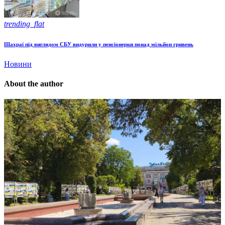
trending_flat
Шахраї під виглядом СБУ видурили у пенсіонерки понад мільйон гривень
Новини
About the author