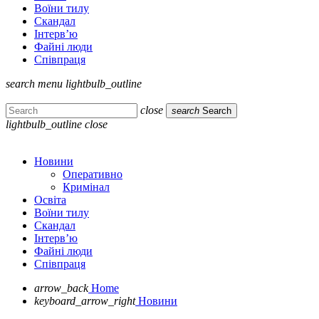
Воїни тилу
Скандал
Інтерв’ю
Файні люди
Співпраця
search
menu
lightbulb_outline
close
search
Search
lightbulb_outline
close
Новини
Оперативно
Кримінал
Освіта
Воїни тилу
Скандал
Інтерв’ю
Файні люди
Співпраця
arrow_back
Home
keyboard_arrow_right
Новини