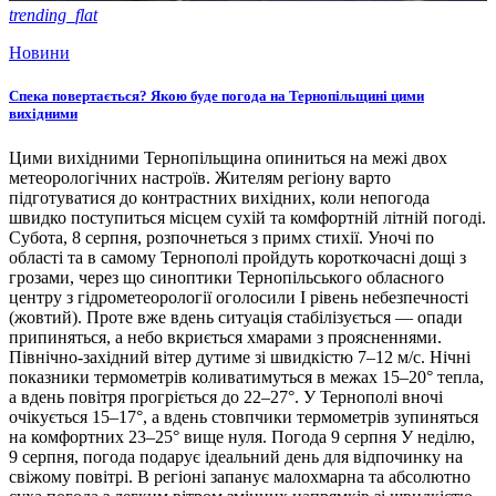
trending_flat
Новини
Спека повертається? Якою буде погода на Тернопільщині цими
вихідними
Цими вихідними Тернопільщина опиниться на межі двох
метеорологічних настроїв. Жителям регіону варто
підготуватися до контрастних вихідних, коли непогода
швидко поступиться місцем сухій та комфортній літній погоді.
Субота, 8 серпня, розпочнеться з примх стихії. Уночі по
області та в самому Тернополі пройдуть короткочасні дощі з
грозами, через що синоптики Тернопільського обласного
центру з гідрометеорології оголосили І рівень небезпечності
(жовтий). Проте вже вдень ситуація стабілізується — опади
припиняться, а небо вкриється хмарами з проясненнями.
Північно-західний вітер дутиме зі швидкістю 7–12 м/с. Нічні
показники термометрів коливатимуться в межах 15–20° тепла,
а вдень повітря прогріється до 22–27°. У Тернополі вночі
очікується 15–17°, а вдень стовпчики термометрів зупиняться
на комфортних 23–25° вище нуля. Погода 9 серпня У неділю,
9 серпня, погода подарує ідеальний день для відпочинку на
свіжому повітрі. В регіоні запанує малохмарна та абсолютно