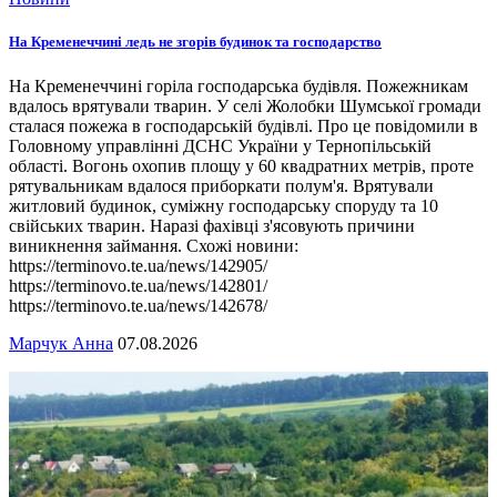
На Кременеччині ледь не згорів будинок та господарство
На Кременеччині горіла господарська будівля. Пожежникам
вдалось врятували тварин. У селі Жолобки Шумської громади
сталася пожежа в господарській будівлі. Про це повідомили в
Головному управлінні ДСНС України у Тернопільській
області. Вогонь охопив площу у 60 квадратних метрів, проте
рятувальникам вдалося приборкати полум'я. Врятували
житловий будинок, суміжну господарську споруду та 10
свійських тварин. Наразі фахівці з'ясовують причини
виникнення займання. Схожі новини:
https://terminovo.te.ua/news/142905/
https://terminovo.te.ua/news/142801/
https://terminovo.te.ua/news/142678/
Марчук Анна
07.08.2026