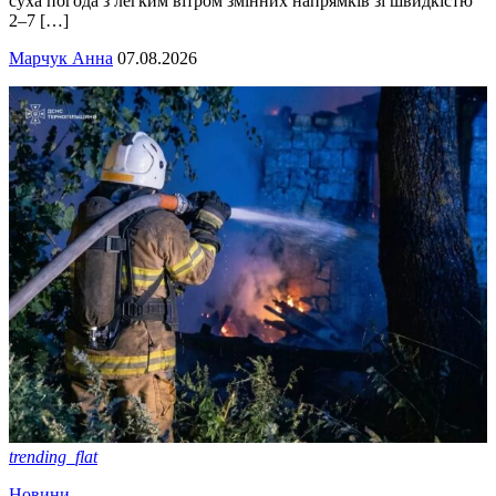
суха погода з легким вітром змінних напрямків зі швидкістю
2–7 […]
Марчук Анна
07.08.2026
trending_flat
Новини