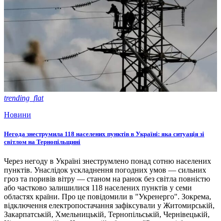
trending_flat
Новини
Негода знеструмила 118 населених пунктів в Україні: яка ситуація зі
світлом на Тернопільщині
Через негоду в Україні знеструмлено понад сотню населених
пунктів. Унаслідок ускладнення погодних умов — сильних
гроз та поривів вітру — станом на ранок без світла повністю
або частково залишилися 118 населених пунктів у семи
областях країни. Про це повідомили в "Укренерго". Зокрема,
відключення електропостачання зафіксували у Житомирській,
Закарпатській, Хмельницькій, Тернопільській, Чернівецькій,