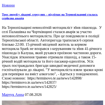
Новини
Троє людей у лікарні, серед них – підлітки: на Тернопільщині сталась
серйозна аварія
На Тернопільщині невнолітній мотоцикліст збив пішохода. У
селі Палашівка на Чортківщині сталася аварія за участю
неповнолітнього мотоцикліста. Про це повідомили в поліції
Тернопільської області. Автопригода трапилася 6 серпня
близько 22:00. 15-річний місцевий житель за кермом
мотоцикла Spark не впорався з керуванням та збив 41-річного
пішохода із Калуша, який рухався проїзною частиною дороги.
Унаслідок зіткнення травми отримали пішохід, а також 15-
річний водій мотоцикла та його пасажир-одноліток. Усіх
трьох постраждалих бригади швидкої медичної допомоги
госпіталізували до лікарні. "У мотоцикліста взяли зразки крові
для перевірки на вміст алкоголю", - йдеться у повідомленні.
Схожі новини: https://terminovo.te.ua/news/142898/
https://terminovo.te.ua/news/142837/
https://terminovo.te.ua/news/142825/
Марчук Анна
07.08.2026