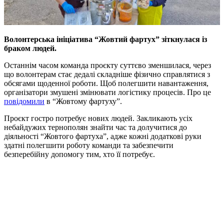
Волонтерська ініціатива “Жовтий фартух” зіткнулася із
браком людей.
Останнім часом команда проєкту суттєво зменшилася, через
що волонтерам стає дедалі складніше фізично справлятися з
обсягами щоденної роботи. Щоб полегшити навантаження,
організатори змушені змінювати логістику процесів. Про це
повідомили
в “Жовтому фартуху”.
Проєкт гостро потребує нових людей. Закликають усіх
небайдужих тернополян знайти час та долучитися до
діяльності “Жовтого фартуха”, адже кожні додаткові руки
здатні полегшити роботу команди та забезпечити
безперебійну допомогу тим, хто її потребує.