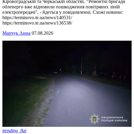
Кіровоградській та Черкаській областях. "Ремонтні бригади
обленерго вже відновили пошкодження повітряних ліній
електропередачі", - йдеться у повідомленні. Схожі новини:
https://terminovo.te.ua/news/140531/
https://terminovo.te.ua/news/136538/
Марчук Анна
07.08.2026
trending_flat