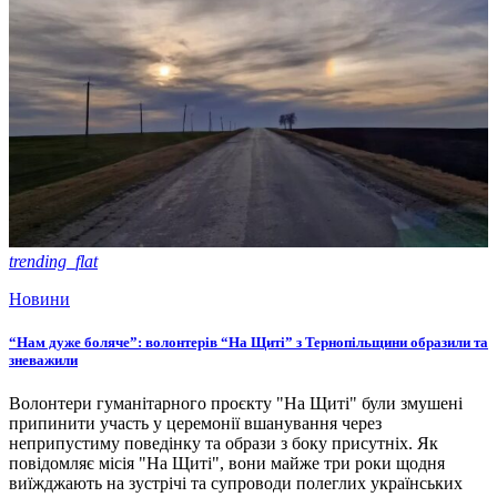
trending_flat
Новини
“Нам дуже боляче”: волонтерів “На Щиті” з Тернопільщини образили та
зневажили
Волонтери гуманітарного проєкту "На Щиті" були змушені
припинити участь у церемонії вшанування через
неприпустиму поведінку та образи з боку присутніх. Як
повідомляє місія "На Щиті", вони майже три роки щодня
виїжджають на зустрічі та супроводи полеглих українських