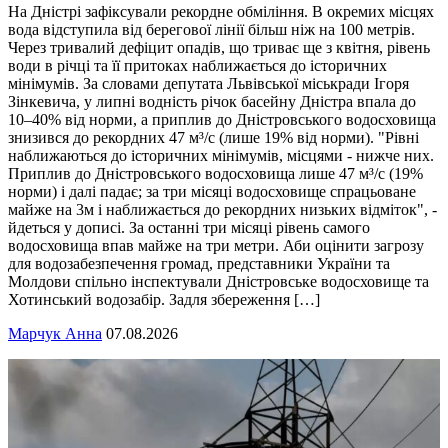
На Дністрі зафіксували рекордне обміління. В окремих місцях
вода відступила від берегової лінії більш ніж на 100 метрів.
Через тривалий дефіцит опадів, що триває ще з квітня, рівень
води в річці та її притоках наближається до історичних
мінімумів. За словами депутата Львівської міськради Ігоря
Зінкевича, у липні водність річок басейну Дністра впала до
10–40% від норми, а приплив до Дністровського водосховища
знизився до рекордних 47 м³/с (лише 19% від норми). "Рівні
наближаються до історичних мінімумів, місцями - нижче них.
Приплив до Дністровського водосховища лише 47 м³/с (19%
норми) і далі падає; за три місяці водосховище спрацьоване
майже на 3м і наближається до рекордних низьких відміток", -
йдеться у дописі. За останні три місяці рівень самого
водосховища впав майже на три метри. Аби оцінити загрозу
для водозабезпечення громад, представники України та
Молдови спільно інспектували Дністровське водосховище та
Хотинський водозабір. Задля збереження […]
Марчук Анна
07.08.2026