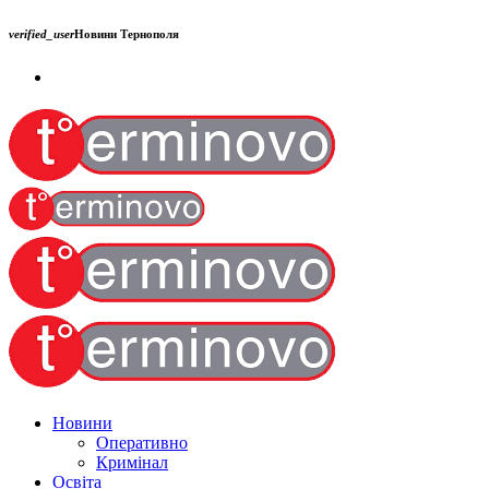
verified_user
Новини Тернополя
Новини
Оперативно
Кримінал
Освіта