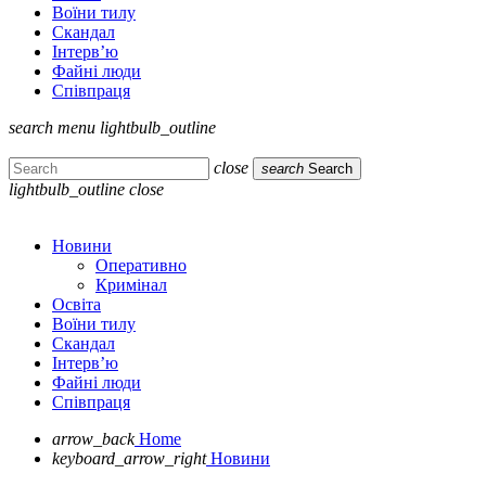
Воїни тилу
Скандал
Інтерв’ю
Файні люди
Співпраця
search
menu
lightbulb_outline
close
search
Search
lightbulb_outline
close
Новини
Оперативно
Кримінал
Освіта
Воїни тилу
Скандал
Інтерв’ю
Файні люди
Співпраця
arrow_back
Home
keyboard_arrow_right
Новини