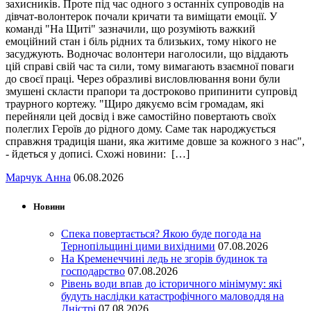
захисників. Проте під час одного з останніх супроводів на
дівчат-волонтерок почали кричати та виміщати емоції. У
команді "На Щиті" зазначили, що розуміють важкий
емоційний стан і біль рідних та близьких, тому нікого не
засуджують. Водночас волонтери наголосили, що віддають
цій справі свій час та сили, тому вимагають взаємної поваги
до своєї праці. Через образливі висловлювання вони були
змушені скласти прапори та достроково припинити супровід
траурного кортежу. "Щиро дякуємо всім громадам, які
перейняли цей досвід і вже самостійно повертають своїх
полеглих Героїв до рідного дому. Саме так народжується
справжня традиція шани, яка житиме довше за кожного з нас",
- йдеться у дописі. Схожі новини: […]
Марчук Анна
06.08.2026
Новини
Спека повертається? Якою буде погода на
Тернопільщині цими вихідними
07.08.2026
На Кременеччині ледь не згорів будинок та
господарство
07.08.2026
Рівень води впав до історичного мінімуму: які
будуть наслідки катастрофічного маловоддя на
Дністрі
07.08.2026