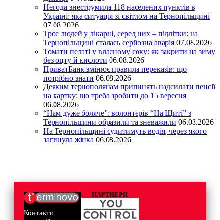
Негода знеструмила 118 населених пунктів в
Україні: яка ситуація зі світлом на Тернопільщині
07.08.2026
Троє людей у лікарні, серед них – підлітки: на
Тернопільщині сталась серйозна аварія
07.08.2026
Томати пелаті у власному соку: як закрити на зиму
без оцту й кислоти
06.08.2026
ПриватБанк змінює правила переказів: що
потрібно знати
06.08.2026
Деяким тернополянам припинять надсилати пенсії
на картку: що треба зробити до 15 вересня
06.08.2026
“Нам дуже боляче”: волонтерів “На Щиті” з
Тернопільщини образили та зневажили
06.08.2026
На Тернопільщині судитимуть водія, через якого
загинула жінка
06.08.2026
ПАРТНЕРИ
Контакти