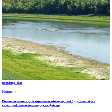
trending_flat
Новини
Рівень води впав до історичного мінімуму: які будуть наслідки
катастрофічного маловоддя на Дністрі