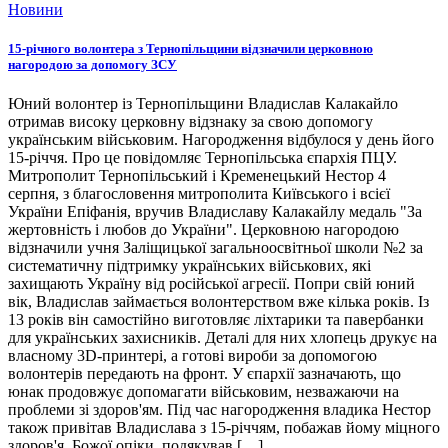
Новини
15-річного волонтера з Тернопільщини відзначили церковною
нагородою за допомогу ЗСУ
Юний волонтер із Тернопільщини Владислав Калакайло
отримав високу церковну відзнаку за свою допомогу
українським військовим. Нагородження відбулося у день його
15-річчя. Про це повідомляє Тернопільська єпархія ПЦУ.
Митрополит Тернопільський і Кременецький Нестор 4
серпня, з благословення митрополита Київського і всієї
України Епіфанія, вручив Владиславу Калакайлу медаль "За
жертовність і любов до України". Церковною нагородою
відзначили учня Заліщицької загальноосвітньої школи №2 за
систематичну підтримку українських військових, які
захищають Україну від російської агресії. Попри свій юний
вік, Владислав займається волонтерством вже кілька років. Із
13 років він самостійно виготовляє ліхтарики та павербанки
для українських захисників. Деталі для них хлопець друкує на
власному 3D-принтері, а готові вироби за допомогою
волонтерів передають на фронт. У єпархії зазначають, що
юнак продовжує допомагати військовим, незважаючи на
проблеми зі здоров'ям. Під час нагородження владика Нестор
також привітав Владислава з 15-річчям, побажав йому міцного
здоров'я, Божої опіки, подякував […]