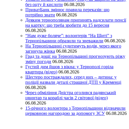
без оцту й кислоти
06.08.2026
ПриватБанк змінює правила переказів: що
потрібно знати
06.08.2026
Деяким тернополянам припинять надсилати пенсії
на картку: що треба зробити до 15 вересня
06.08.2026
“Нам дуже боляче”: волонтерів “На Щиті” з
Тернопільщини образили та зневажили
06.08.2026
На Тернопільщині судитимуть водія, через якого
загинула жінка
06.08.2026
Град та дощі: на Тернопільщині прогнозують різку
зміну погоди
06.08.2026
Густий дим йшов з вікна: у Тернополі горіла
квартира (відео)
06.08.2026
Шестеро постраждалих, серед них – дитина: у
поліції назвали деталі страшної ДТП у Кременці
06.08.2026
Через обміління Дністра оголився радянський
цвинтар та кораблі часів 2 світової (відео)
06.08.2026
15-річного волонтера з Тернопільщини відзначили
церковною нагородою за допомогу ЗСУ
06.08.2026