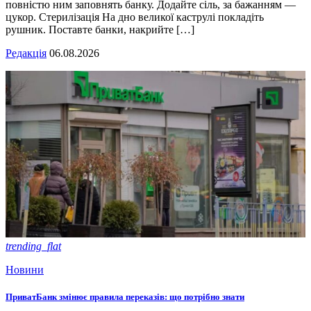
повністю ним заповнять банку. Додайте сіль, за бажанням —
цукор. Стерилізація На дно великої каструлі покладіть
рушник. Поставте банки, накрийте […]
Редакція
06.08.2026
trending_flat
Новини
ПриватБанк змінює правила переказів: що потрібно знати