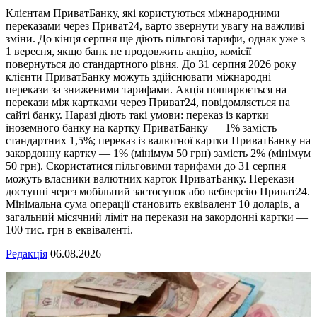
Клієнтам ПриватБанку, які користуються міжнародними
переказами через Приват24, варто звернути увагу на важливі
зміни. До кінця серпня ще діють пільгові тарифи, однак уже з
1 вересня, якщо банк не продовжить акцію, комісії
повернуться до стандартного рівня. До 31 серпня 2026 року
клієнти ПриватБанку можуть здійснювати міжнародні
перекази за зниженими тарифами. Акція поширюється на
перекази між картками через Приват24, повідомляється на
сайті банку. Наразі діють такі умови: переказ із картки
іноземного банку на картку ПриватБанку — 1% замість
стандартних 1,5%; переказ із валютної картки ПриватБанку на
закордонну картку — 1% (мінімум 50 грн) замість 2% (мінімум
50 грн). Скористатися пільговими тарифами до 31 серпня
можуть власники валютних карток ПриватБанку. Перекази
доступні через мобільний застосунок або вебверсію Приват24.
Мінімальна сума операції становить еквівалент 10 доларів, а
загальний місячний ліміт на перекази на закордонні картки —
100 тис. грн в еквіваленті.
Редакція
06.08.2026