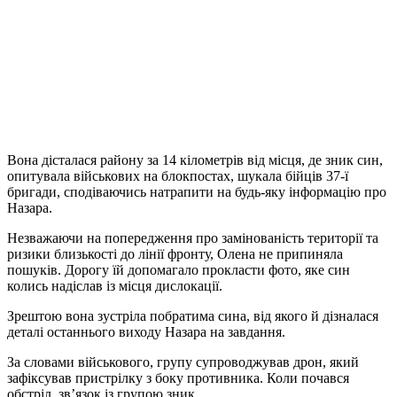
Вона дісталася району за 14 кілометрів від місця, де зник син,
опитувала військових на блокпостах, шукала бійців 37-ї
бригади, сподіваючись натрапити на будь-яку інформацію про
Назара.
Незважаючи на попередження про замінованість території та
ризики близькості до лінії фронту, Олена не припиняла
пошуків. Дорогу їй допомагало прокласти фото, яке син
колись надіслав із місця дислокації.
Зрештою вона зустріла побратима сина, від якого й дізналася
деталі останнього виходу Назара на завдання.
За словами військового, групу супроводжував дрон, який
зафіксував пристрілку з боку противника. Коли почався
обстріл, зв’язок із групою зник.