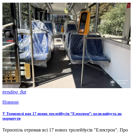
trending_flat
Новини
У Тернополі вже 17 нових тролейбусів “Електрон”: коли вийдуть на
маршрути
Тернопіль отримав всі 17 нових тролейбусів "Електрон". Про