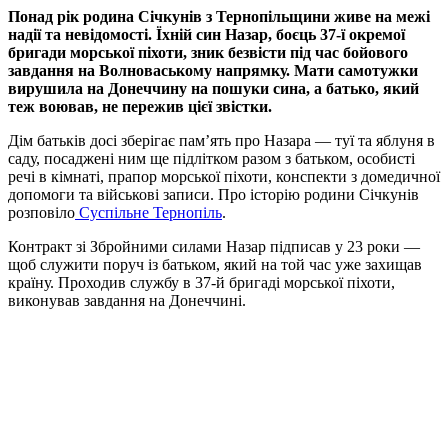
Понад рік родина Січкунів з Тернопільщини живе на межі
надії та невідомості. Їхній син Назар, боєць 37-ї окремої
бригади морської піхоти, зник безвісти під час бойового
завдання на Волноваському напрямку. Мати самотужки
вирушила на Донеччину на пошуки сина, а батько, який
теж воював, не пережив цієї звістки.
Дім батьків досі зберігає пам’ять про Назара — туї та яблуня в
саду, посаджені ним ще підлітком разом з батьком, особисті
речі в кімнаті, прапор морської піхоти, конспекти з домедичної
допомоги та військові записи. Про історію родини Січкунів
розповіло
Суспільне Тернопіль
.
Контракт зі Збройними силами Назар підписав у 23 роки —
щоб служити поруч із батьком, який на той час уже захищав
країну. Проходив службу в 37-й бригаді морської піхоти,
виконував завдання на Донеччині.