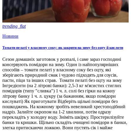
trending_flat
Новини
Томати пелаті у власному соку: як закрити на зиму без оцту й кислоти
Сезон домашніх заготовок у розпалі, і саме зараз господині
консервують помідори на зиму. Один із найпопулярніших
способів – томати пелаті у власному соку без оцту, які
зберігають природний смак і чудово підходять для соусів,
пасти, піци та інших страв. Томати пелаті без оцту на зиму
Інгредієнти (на 2 літрові банки): 2,5-3 кг м'ясистих стиглих
помідорів (типу "сливка") 1 ч. л. солі без гірки на кожну
літрову банку 1 ч. л. цукру (за бажанням, якщо помідори
кислуваті) Як приготувати Відберіть щільні помідори без
пошкоджень. На кожному зробіть невеликий хрестоподібний
надріз. Залийте окропом на 1-2 хвилини, потім одразу
перекладіть у холодну воду. Зніміть шкірку. Простерилізуйте
банки та кришки. Щільно складіть очищені помідори в банки,
злегка притискаючи ложкою. Вони пустять сік і майже