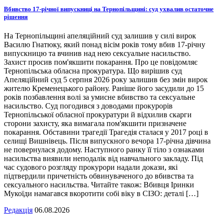
Вбивство 17-річної випускниці на Тернопільщині: суд ухвалив остаточне
рішення
На Тернопільщині апеляційний суд залишив у силі вирок
Василю Гнатюку, який понад вісім років тому вбив 17-річну
випускницю та вчинив над нею сексуальне насильство.
Захист просив пом'якшити покарання. Про це повідомляє
Тернопільська обласна прокуратура. Що вирішив суд
Апеляційний суд 5 серпня 2026 року залишив без змін вирок
жителю Кременецького району. Раніше його засудили до 15
років позбавлення волі за умисне вбивство та сексуальне
насильство. Суд погодився з доводами прокурорів
Тернопільської обласної прокуратури й відхилив скарги
сторони захисту, яка вимагала пом'якшити призначене
покарання. Обставини трагедії Трагедія сталася у 2017 році в
селищі Вишнівець. Після випускного вечора 17-річна дівчина
не повернулася додому. Наступного ранку її тіло з ознаками
насильства виявили неподалік від навчального закладу. Під
час судового розгляду прокурори надали докази, які
підтвердили причетність обвинуваченого до вбивства та
сексуального насильства. Читайте також: Вбивця Іринки
Мукоїди намагався вкоротити собі віку в СІЗО: деталі […]
Редакція
06.08.2026