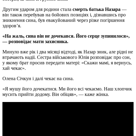
Другим ударом для родини стала
смерть батька Назара
—
він також перебував на бойових позиціях і, дізнавшись про
зникнення сина, був евакуйований через різке погіршення
здоров’я.
«На жаль, сина він не дочекався. Його серце зупинилося»,
— розповідає мати захисника.
Минуло вже рік і два місяці відтоді, як Назар зник, але рідні не
втрачають надії. Сестра військового Юлія розповідає про сон,
у якому брат просив передати матері: «Скажи мамі, я вернусь,
хай чекає».
Олена Січкун і далі чекає на сина.
«Я мушу його дочекатися. Ми його всі чекаємо. Наш хлопчик
мусить прийти додому. Він обіцяв», — каже жінка.