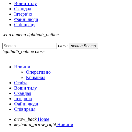
Воїни тилу
Скандал
Інтерв’ю
Файні люди
Співпраця
search
menu
lightbulb_outline
close
search
Search
lightbulb_outline
close
Новини
Оперативно
Кримінал
Освіта
Воїни тилу
Скандал
Інтерв’ю
Файні люди
Співпраця
arrow_back
Home
keyboard_arrow_right
Новини