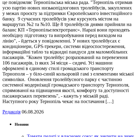
це повідомляє Тернопільська міська рада. "Тернопіль отримав
усю партію нових низькопідлогових тролейбусів, закуплених
у межах проєкту за підтримки Європейського інвестиційного
банку. 9 сучасних тролейбусів уже курсують містом на
маршрутах №2 та №10. Ще 8 тролейбусів днями прийняли на
баланс КП «Тернопільелектротранс». Наразі вони проходять
необхідну підготовку та випробування перед виходом на
лінію", - йдеться у повідомленні. У нових тролейбусах є
кондиціонери, GPS-трекери, системи відеоспостереження,
інформаційні табло та відкидні пандуси для маломобільних
пасажирів. "Кожен тролейбус розрахований на перевезення
106 пасажирів, із яких 34 місця – сидячі. Усі машини
оформлені в єдиному стилі громадського транспорту
Тернополя – у біло-синій кольоровій гамі з елементами міської
символіки. Оновлення тролейбусного парку є частиною
системної модернізації громадського транспорту Тернополя,
спрямованої на підвищення якості, комфорту та доступності
пасажирських перевезень", - кажуть у міській раді.
Наступного року Тернопіль чекає на постачання […]
Редакція
06.08.2026
Новини
Томати пелаті у власному соку: як закрити на зиму