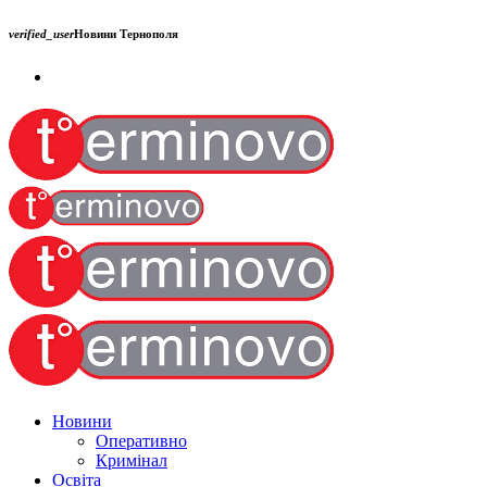
verified_user
Новини Тернополя
Новини
Оперативно
Кримінал
Освіта