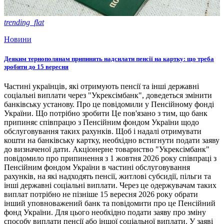
trending_flat
Новини
Деяким тернополянам припинять надсилати пенсії на картку: що треба
зробити до 15 вересня
Частині українців, які отримують пенсії та інші державні
соціальні виплати через "Укрексімбанк", доведеться змінити
банківську установу. Про це повідомили у Пенсійному фонді
України. Що потрібно зробити Це пов'язано з тим, що банк
припиняє співпрацю з Пенсійним фондом України щодо
обслуговування таких рахунків. Щоб і надалі отримувати
кошти на банківську картку, необхідно встигнути подати заяву
до визначеної дати. Акціонерне товариство "Укрексімбанк"
повідомило про припинення з 1 жовтня 2026 року співпраці з
Пенсійним фондом України в частині обслуговування
рахунків, на які надходять пенсії, житлові субсидії, пільги та
інші державні соціальні виплати. Через це одержувачам таких
виплат потрібно не пізніше 15 вересня 2026 року обрати
інший уповноважений банк та повідомити про це Пенсійний
фонд України. Для цього необхідно подати заяву про зміну
способу виплати пенсії або іншої соціальної виплати. У заяві