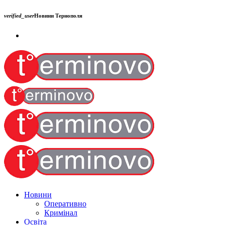
verified_user
Новини Тернополя
Новини
Оперативно
Кримінал
Освіта