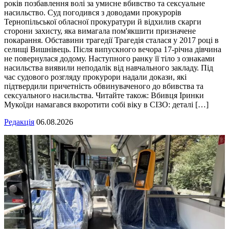
років позбавлення волі за умисне вбивство та сексуальне
насильство. Суд погодився з доводами прокурорів
Тернопільської обласної прокуратури й відхилив скарги
сторони захисту, яка вимагала пом'якшити призначене
покарання. Обставини трагедії Трагедія сталася у 2017 році в
селищі Вишнівець. Після випускного вечора 17-річна дівчина
не повернулася додому. Наступного ранку її тіло з ознаками
насильства виявили неподалік від навчального закладу. Під
час судового розгляду прокурори надали докази, які
підтвердили причетність обвинуваченого до вбивства та
сексуального насильства. Читайте також: Вбивця Іринки
Мукоїди намагався вкоротити собі віку в СІЗО: деталі […]
Редакція
06.08.2026