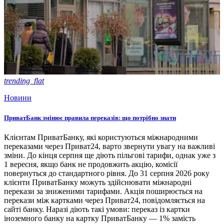
trending_flat
Новини
ПриватБанк змінює правила переказів: що потрібно знати
Клієнтам ПриватБанку, які користуються міжнародними
переказами через Приват24, варто звернути увагу на важливі
зміни. До кінця серпня ще діють пільгові тарифи, однак уже з
1 вересня, якщо банк не продовжить акцію, комісії
повернуться до стандартного рівня. До 31 серпня 2026 року
клієнти ПриватБанку можуть здійснювати міжнародні
перекази за зниженими тарифами. Акція поширюється на
перекази між картками через Приват24, повідомляється на
сайті банку. Наразі діють такі умови: переказ із картки
іноземного банку на картку ПриватБанку — 1% замість