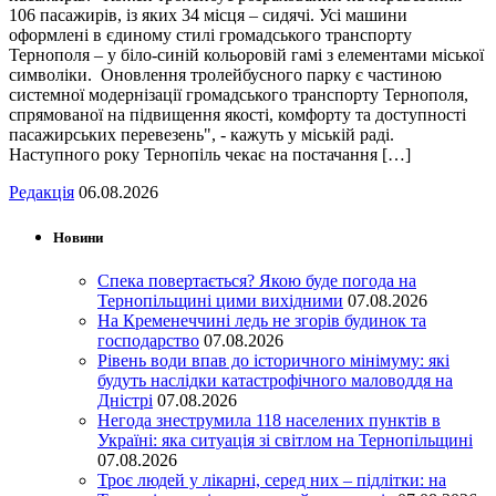
106 пасажирів, із яких 34 місця – сидячі. Усі машини
оформлені в єдиному стилі громадського транспорту
Тернополя – у біло-синій кольоровій гамі з елементами міської
символіки. Оновлення тролейбусного парку є частиною
системної модернізації громадського транспорту Тернополя,
спрямованої на підвищення якості, комфорту та доступності
пасажирських перевезень", - кажуть у міській раді.
Наступного року Тернопіль чекає на постачання […]
Редакція
06.08.2026
Новини
Спека повертається? Якою буде погода на
Тернопільщині цими вихідними
07.08.2026
На Кременеччині ледь не згорів будинок та
господарство
07.08.2026
Рівень води впав до історичного мінімуму: які
будуть наслідки катастрофічного маловоддя на
Дністрі
07.08.2026
Негода знеструмила 118 населених пунктів в
Україні: яка ситуація зі світлом на Тернопільщині
07.08.2026
Троє людей у лікарні, серед них – підлітки: на