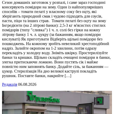
Сезон домашніх заготовок у розпалі, і саме зараз господині
консервують помідори на зиму. Один із найпопулярніших
способів – томати пелаті у власному соку без оцту, які
зберігають природний смак і чудово підходять для соусів,
пасти, піци та інших страв. Томати пелаті без оцту на зиму
Інгредієнти (на 2 літрові банки): 2,5-3 кг м'ясистих стиглих
помідорів (типу "сливка") 1 ч. л. солі без гірки на кожну
літрову банку 1 ч. л. цукру (за бажанням, якщо помідори
кислуваті) Як приготувати Відберіть щільні помідори без
пошкоджень. На кожному зробіть невеликий хрестоподібний
надріз. Залийте окропом на 1-2 хвилини, потім одразу
перекладіть у холодну воду. Зніміть шкірку. Простерилізуйте
банки та кришки. Щільно складіть очищені помідори в банки,
злегка притискаючи ложкою. Вони пустять сік і майже
повністю ним заповнять банку. Додайте сіль, за бажанням —
цукор. Стерилізація На дно великої каструлі покладіть
рушник. Поставте банки, накрийте […]
Редакція
06.08.2026