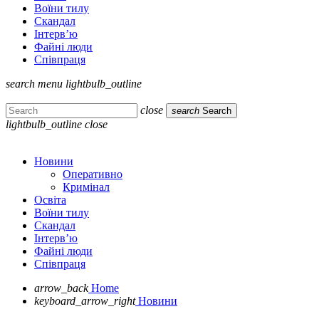
Воїни тилу
Скандал
Інтерв’ю
Файні люди
Співпраця
search
menu
lightbulb_outline
close
search
Search
lightbulb_outline
close
Новини
Оперативно
Кримінал
Освіта
Воїни тилу
Скандал
Інтерв’ю
Файні люди
Співпраця
arrow_back
Home
keyboard_arrow_right
Новини