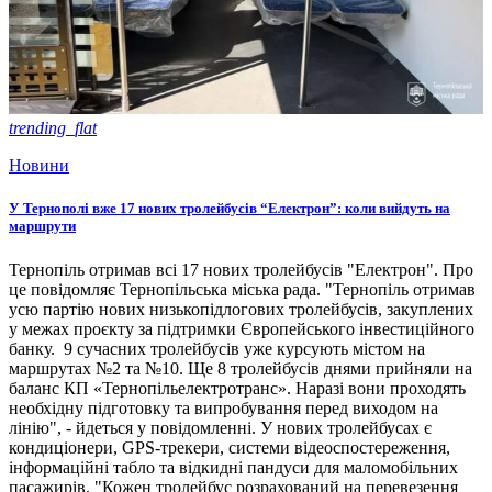
trending_flat
Новини
У Тернополі вже 17 нових тролейбусів “Електрон”: коли вийдуть на
маршрути
Тернопіль отримав всі 17 нових тролейбусів "Електрон". Про
це повідомляє Тернопільська міська рада. "Тернопіль отримав
усю партію нових низькопідлогових тролейбусів, закуплених
у межах проєкту за підтримки Європейського інвестиційного
банку. 9 сучасних тролейбусів уже курсують містом на
маршрутах №2 та №10. Ще 8 тролейбусів днями прийняли на
баланс КП «Тернопільелектротранс». Наразі вони проходять
необхідну підготовку та випробування перед виходом на
лінію", - йдеться у повідомленні. У нових тролейбусах є
кондиціонери, GPS-трекери, системи відеоспостереження,
інформаційні табло та відкидні пандуси для маломобільних
пасажирів. "Кожен тролейбус розрахований на перевезення