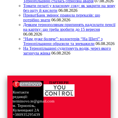
Тернопільщині сталась серйозна аварія
07.08.2026
Томати пелаті у власному соку: як закрити на зиму
без оцту й кислоти
06.08.2026
ПриватБанк змінює правила переказів: що
потрібно знати
06.08.2026
Деяким тернополянам припинять надсилати пенсії
на картку: що треба зробити до 15 вересня
06.08.2026
“Нам дуже боляче”: волонтерів “На Щиті” з
Тернопільщини образили та зневажили
06.08.2026
На Тернопільщині судитимуть водія, через якого
загинула жінка
06.08.2026
ПАРТНЕРИ
Контакти
редакції:
terminovo.te@gmail.com
м. Тернопіль,
Кульчицької 2А
+380935295439