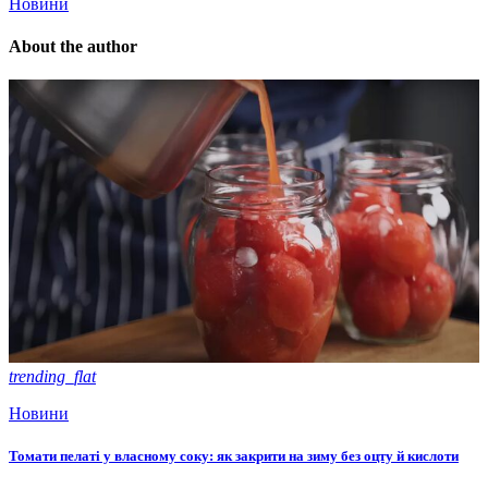
Новини
About the author
trending_flat
Новини
Томати пелаті у власному соку: як закрити на зиму без оцту й кислоти