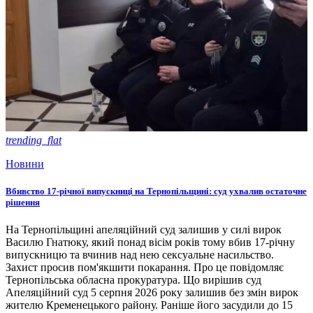
trending_flat
Новини
Вбивство 17-річної випускниці на Тернопільщині: суд ухвалив остаточне
рішення
На Тернопільщині апеляційний суд залишив у силі вирок
Василю Гнатюку, який понад вісім років тому вбив 17-річну
випускницю та вчинив над нею сексуальне насильство.
Захист просив пом'якшити покарання. Про це повідомляє
Тернопільська обласна прокуратура. Що вирішив суд
Апеляційний суд 5 серпня 2026 року залишив без змін вирок
жителю Кременецького району. Раніше його засудили до 15