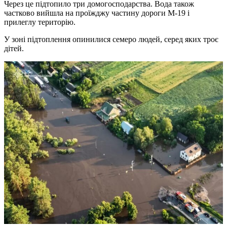
Через це підтопило три домогосподарства. Вода також
частково вийшла на проїжджу частину дороги М-19 і
прилеглу територію.
У зоні підтоплення опинилися семеро людей, серед яких троє
дітей.