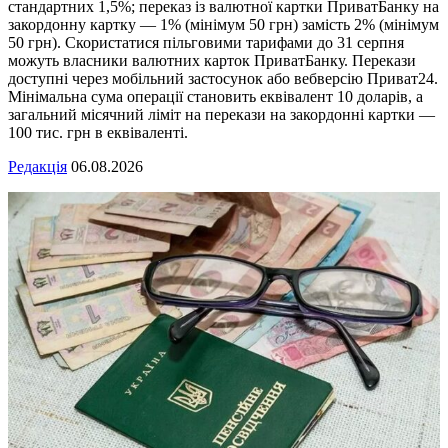
стандартних 1,5%; переказ із валютної картки ПриватБанку на
закордонну картку — 1% (мінімум 50 грн) замість 2% (мінімум
50 грн). Скористатися пільговими тарифами до 31 серпня
можуть власники валютних карток ПриватБанку. Перекази
доступні через мобільний застосунок або вебверсію Приват24.
Мінімальна сума операції становить еквівалент 10 доларів, а
загальний місячний ліміт на перекази на закордонні картки —
100 тис. грн в еквіваленті.
Редакція
06.08.2026