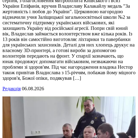
серпня, з благословення митрополита Київського і всієї
України Епіфанія, вручив Владиславу Калакайлу медаль "За
жертовність і любов до України". Церковною нагородою
відзначили учня Заліщицької загальноосвітньої школи №2 за
систематичну підтримку українських військових, які
захищають Україну від російської агресії. Попри свій юний
вік, Владислав займається волонтерством вже кілька років. Із
13 років він самостійно виготовляє ліхтарики та павербанки
для українських захисників. Деталі для них хлопець друкує на
власному 3D-принтері, а готові вироби за допомогою
волонтерів передають на фронт. У єпархії зазначають, що
юнак продовжує допомагати військовим, незважаючи на
проблеми зі здоров'ям. Під час нагородження владика Нестор
також привітав Владислава з 15-річчям, побажав йому міцного
здоров'я, Божої опіки, подякував […]
Редакція
06.08.2026