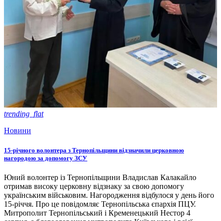
trending_flat
Новини
15-річного волонтера з Тернопільщини відзначили церковною
нагородою за допомогу ЗСУ
Юний волонтер із Тернопільщини Владислав Калакайло
отримав високу церковну відзнаку за свою допомогу
українським військовим. Нагородження відбулося у день його
15-річчя. Про це повідомляє Тернопільська єпархія ПЦУ.
Митрополит Тернопільський і Кременецький Нестор 4