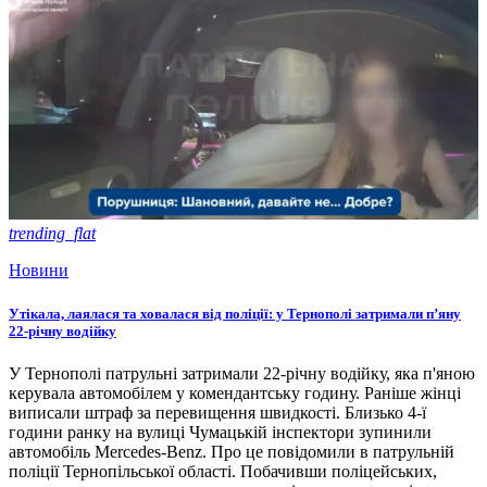
trending_flat
Новини
Утікала, лаялася та ховалася від поліції: у Тернополі затримали п’яну
22-річну водійку
У Тернополі патрульні затримали 22-річну водійку, яка п'яною
керувала автомобілем у комендантську годину. Раніше жінці
виписали штраф за перевищення швидкості. Близько 4-ї
години ранку на вулиці Чумацькій інспектори зупинили
автомобіль Mercedes-Benz. Про це повідомили в патрульній
поліції Тернопільської області. Побачивши поліцейських,