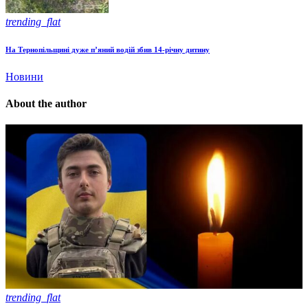
trending_flat
На Тернопільщині дуже п’яний водій збив 14-річну дитину
Новини
About the author
trending_flat