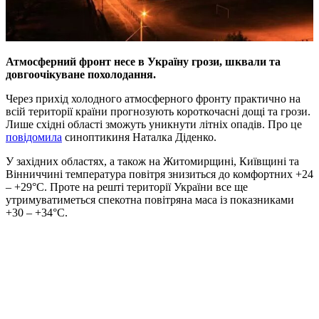
Атмосферний фронт несе в Україну грози, шквали та
довгоочікуване похолодання.
Через прихід холодного атмосферного фронту практично на
всій території країни прогнозують короткочасні дощі та грози.
Лише східні області зможуть уникнути літніх опадів. Про це
повідомила
синоптикиня Наталка Діденко.
У західних областях, а також на Житомирщині, Київщині та
Вінниччині температура повітря знизиться до комфортних
+24
– +29°C
. Проте на решті території України все ще
утримуватиметься спекотна повітряна маса із показниками
+30 – +34°C
.