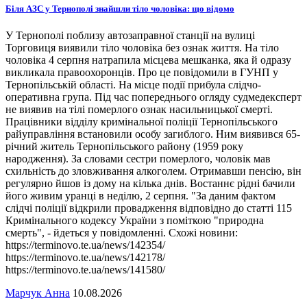
Біля АЗС у Тернополі знайшли тіло чоловіка: що відомо
У Тернополі поблизу автозаправної станції на вулиці
Торговиця виявили тіло чоловіка без ознак життя. На тіло
чоловіка 4 серпня натрапила місцева мешканка, яка й одразу
викликала правоохоронців. Про це повідомили в ГУНП у
Тернопільській області. На місце події прибула слідчо-
оперативна група. Під час попереднього огляду судмедексперт
не виявив на тілі померлого ознак насильницької смерті.
Працівники відділу кримінальної поліції Тернопільського
райуправління встановили особу загиблого. Ним виявився 65-
річний житель Тернопільського району (1959 року
народження). За словами сестри померлого, чоловік мав
схильність до зловживання алкоголем. Отримавши пенсію, він
регулярно йшов із дому на кілька днів. Востаннє рідні бачили
його живим уранці в неділю, 2 серпня. "За даним фактом
слідчі поліції відкрили провадження відповідно до статті 115
Кримінального кодексу України з поміткою "природна
смерть", - йдеться у повідомленні. Схожі новини:
https://terminovo.te.ua/news/142354/
https://terminovo.te.ua/news/142178/
https://terminovo.te.ua/news/141580/
Марчук Анна
10.08.2026