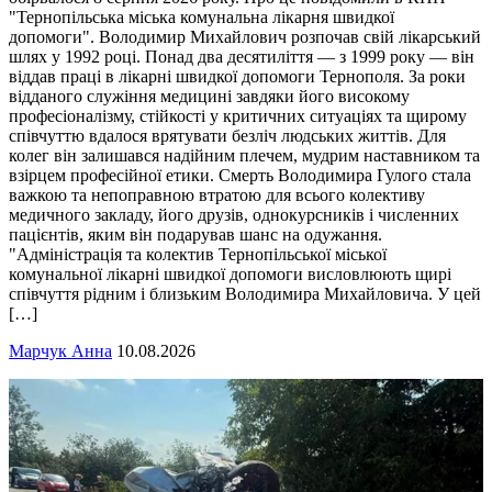
"Тернопільська міська комунальна лікарня швидкої
допомоги". Володимир Михайлович розпочав свій лікарський
шлях у 1992 році. Понад два десятиліття — з 1999 року — він
віддав праці в лікарні швидкої допомоги Тернополя. За роки
відданого служіння медицині завдяки його високому
професіоналізму, стійкості у критичних ситуаціях та щирому
співчуттю вдалося врятувати безліч людських життів. Для
колег він залишався надійним плечем, мудрим наставником та
взірцем професійної етики. Смерть Володимира Гулого стала
важкою та непоправною втратою для всього колективу
медичного закладу, його друзів, однокурсників і численних
пацієнтів, яким він подарував шанс на одужання.
"Адміністрація та колектив Тернопільської міської
комунальної лікарні швидкої допомоги висловлюють щирі
співчуття рідним і близьким Володимира Михайловича. У цей
[…]
Марчук Анна
10.08.2026