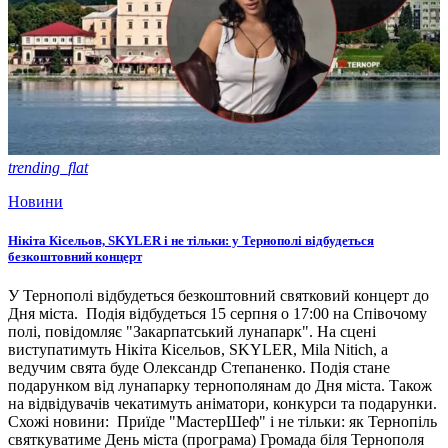
trending_flat
Новини
Нікіта Кісельов, SKYLER і не тільки: у Тернополі відбудеться
безкоштовний концерт
У Тернополі відбудеться безкоштовний святковий концерт до
Дня міста. Подія відбудеться 15 серпня о 17:00 на Співочому
полі, повідомляє "Закарпатський лунапарк". На сцені
виступатимуть Нікіта Кісельов, SKYLER, Mila Nitich, а
ведучим свята буде Олександр Степаненко. Подія стане
подарунком від лунапарку тернополянам до Дня міста. Також
на відвідувачів чекатимуть аніматори, конкурси та подарунки.
Схожі новини: Приїде "МастерШеф" і не тільки: як Тернопіль
святкуватиме День міста (програма) Громада біля Тернополя