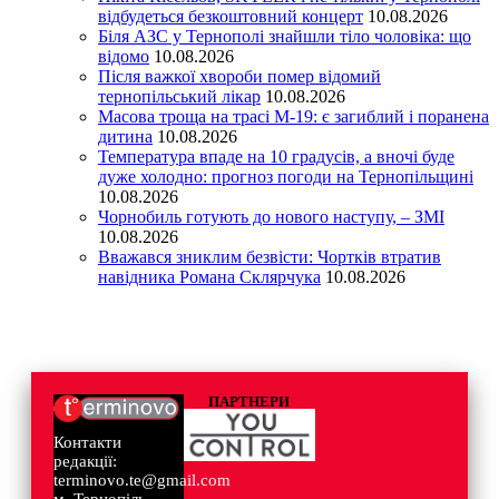
відбудеться безкоштовний концерт
10.08.2026
Біля АЗС у Тернополі знайшли тіло чоловіка: що
відомо
10.08.2026
Після важкої хвороби помер відомий
тернопільський лікар
10.08.2026
Масова троща на трасі М-19: є загиблий і поранена
дитина
10.08.2026
Температура впаде на 10 градусів, а вночі буде
дуже холодно: прогноз погоди на Тернопільщині
10.08.2026
Чорнобиль готують до нового наступу, – ЗМІ
10.08.2026
Вважався зниклим безвісти: Чортків втратив
навідника Романа Склярчука
10.08.2026
ПАРТНЕРИ
Контакти
редакції:
terminovo.te@gmail.com
м. Тернопіль,