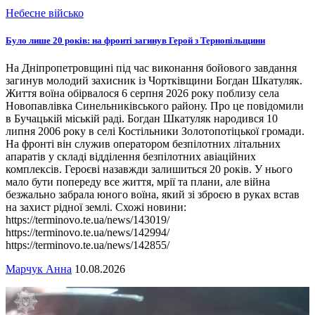
Небесне військо
Було лише 20 років: на фронті загинув Герой з Тернопільщини
На Дніпропетровщині під час виконання бойового завдання
загинув молодий захисник із Чортківщини Богдан Шкатуляк.
Життя воїна обірвалося 6 серпня 2026 року поблизу села
Новопавлівка Синельниківського району. Про це повідомили
в Бучацькій міській раді. Богдан Шкатуляк народився 10
липня 2006 року в селі Костільники Золотопотіцької громади.
На фронті він служив оператором безпілотних літальних
апаратів у складі відділення безпілотних авіаційних
комплексів. Героєві назавжди залишиться 20 років. У нього
мало бути попереду все життя, мрії та плани, але війна
безжально забрала юного воїна, який зі зброєю в руках встав
на захист рідної землі. Схожі новини:
https://terminovo.te.ua/news/143019/
https://terminovo.te.ua/news/142994/
https://terminovo.te.ua/news/142855/
Марчук Анна
10.08.2026