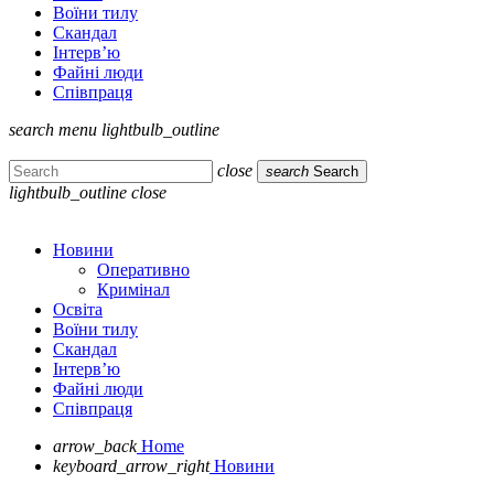
Воїни тилу
Скандал
Інтерв’ю
Файні люди
Співпраця
search
menu
lightbulb_outline
close
search
Search
lightbulb_outline
close
Новини
Оперативно
Кримінал
Освіта
Воїни тилу
Скандал
Інтерв’ю
Файні люди
Співпраця
arrow_back
Home
keyboard_arrow_right
Новини