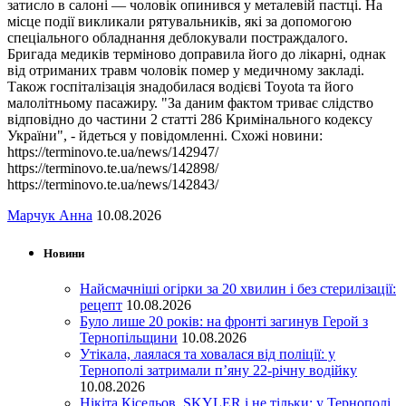
затисло в салоні — чоловік опинився у металевій пастці. На
місце події викликали рятувальників, які за допомогою
спеціального обладнання деблокували постраждалого.
Бригада медиків терміново доправила його до лікарні, однак
від отриманих травм чоловік помер у медичному закладі.
Також госпіталізація знадобилася водієві Toyota та його
малолітньому пасажиру. "За даним фактом триває слідство
відповідно до частини 2 статті 286 Кримінального кодексу
України", - йдеться у повідомленні. Схожі новини:
https://terminovo.te.ua/news/142947/
https://terminovo.te.ua/news/142898/
https://terminovo.te.ua/news/142843/
Марчук Анна
10.08.2026
Новини
Найсмачніші огірки за 20 хвилин і без стерилізації:
рецепт
10.08.2026
Було лише 20 років: на фронті загинув Герой з
Тернопільщини
10.08.2026
Утікала, лаялася та ховалася від поліції: у
Тернополі затримали п’яну 22-річну водійку
10.08.2026
Нікіта Кісельов, SKYLER і не тільки: у Тернополі