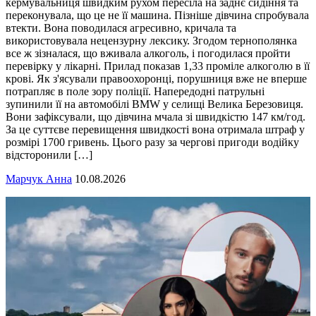
кермувальниця швидким рухом пересіла на заднє сидіння та
переконувала, що це не її машина. Пізніше дівчина спробувала
втекти. Вона поводилася агресивно, кричала та
використовувала нецензурну лексику. Згодом тернополянка
все ж зізналася, що вживала алкоголь, і погодилася пройти
перевірку у лікарні. Прилад показав 1,33 проміле алкоголю в її
крові. Як з'ясували правоохоронці, порушниця вже не вперше
потрапляє в поле зору поліції. Напередодні патрульні
зупинили її на автомобілі BMW у селищі Велика Березовиця.
Вони зафіксували, що дівчина мчала зі швидкістю 147 км/год.
За це суттєве перевищення швидкості вона отримала штраф у
розмірі 1700 гривень. Цього разу за чергові пригоди водійку
відсторонили […]
Марчук Анна
10.08.2026