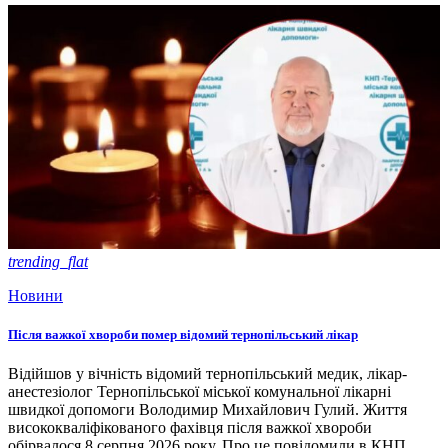
trending_flat
Новини
Після важкої хвороби помер відомий тернопільський лікар
Відійшов у вічність відомий тернопільський медик, лікар-
анестезіолог Тернопільської міської комунальної лікарні
швидкої допомоги Володимир Михайлович Гулий. Життя
висококваліфікованого фахівця після важкої хвороби
обірвалося 8 серпня 2026 року. Про це повідомили в КНП