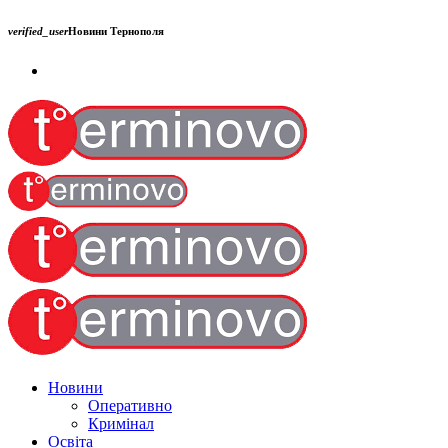
verified_user
Новини Тернополя
Новини
Оперативно
Кримінал
Освіта