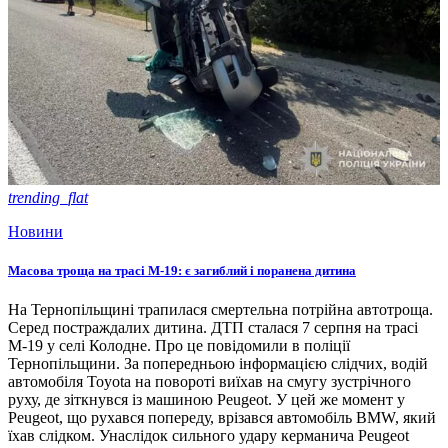
trending_flat
Новини
Масова троща на трасі М-19: є загиблий і поранена дитина
На Тернопільщині трапилася смертельна потрійна автотроща.
Серед постраждалих дитина. ДТП сталася 7 серпня на трасі
М-19 у селі Колодне. Про це повідомили в поліції
Тернопільщини. За попередньою інформацією слідчих, водій
автомобіля Toyota на повороті виїхав на смугу зустрічного
руху, де зіткнувся із машиною Peugeot. У цей же момент у
Peugeot, що рухався попереду, врізався автомобіль BMW, який
їхав слідком. Унаслідок сильного удару керманича Peugeot