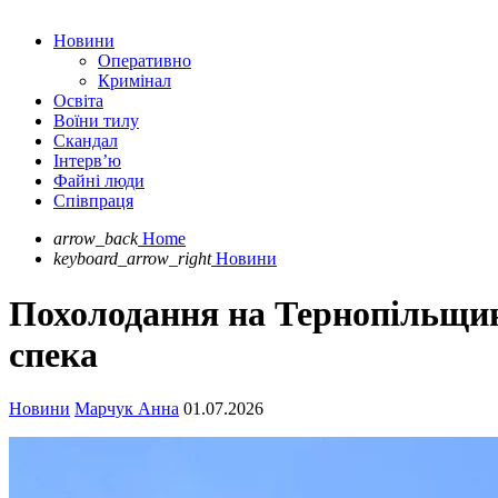
Новини
Оперативно
Кримінал
Освіта
Воїни тилу
Скандал
Інтерв’ю
Файні люди
Співпраця
arrow_back
Home
keyboard_arrow_right
Новини
Похолодання на Тернопільщині
спека
Новини
Марчук Анна
01.07.2026