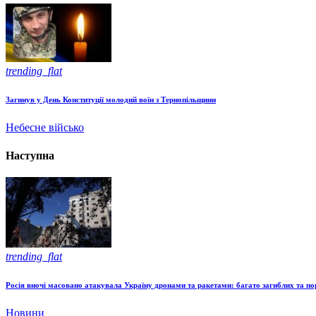
trending_flat
Загинув у День Конституції молодий воїн з Тернопільщини
Небесне військо
Наступна
trending_flat
Росія вночі масовано атакувала Україну дронами та ракетами: багато загиблих та пор
Новини