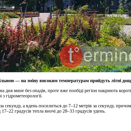
більною — на зміну високим температурам прийдуть літні дощі
на дня мине без опадів, проте вже пообіді регіон накриють коро
 з гідрометеорології.
 за секунду, а вдень посилиться до 7–12 метрів за секунду, прич
17–22 градусів тепла вночі до 28–33 градусів удень.