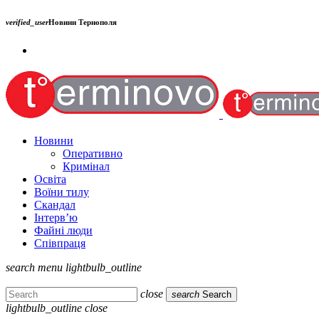
verified_user
Новини Тернополя
Новини
Оперативно
Кримінал
Освіта
Воїни тилу
Скандал
Інтерв’ю
Файні люди
Співпраця
search
menu
lightbulb_outline
close
search
Search
lightbulb_outline
close