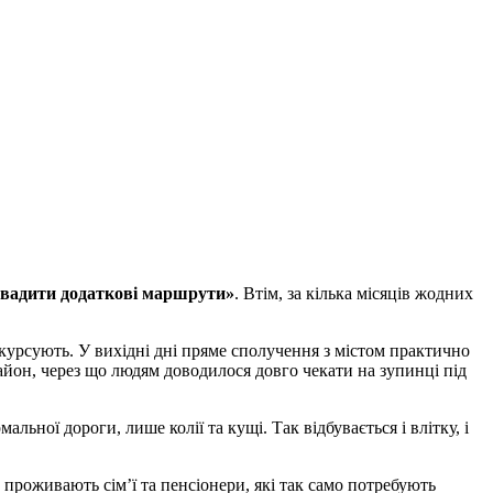
овадити додаткові маршрути»
. Втім, за кілька місяців жодних
 курсують. У вихідні дні пряме сполучення з містом практично
айон, через що людям доводилося довго чекати на зупинці під
льної дороги, лише колії та кущі. Так відбувається і влітку, і
 проживають сім’ї та пенсіонери, які так само потребують