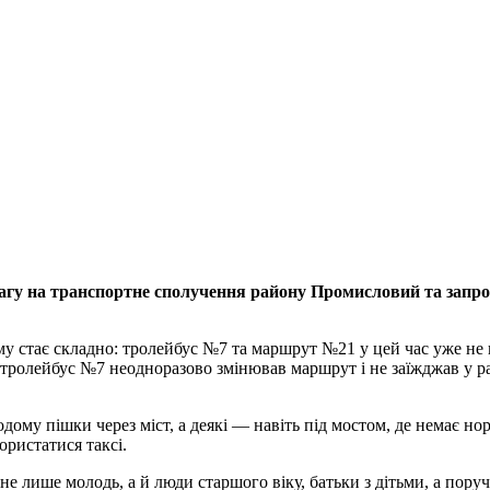
агу на транспортне сполучення району Промисловий та запр
ому стає складно: тролейбус №7 та маршрут №21 у цей час уже не
 тролейбус №7 неодноразово змінював маршрут і не заїжджав у р
ому пішки через міст, а деякі — навіть під мостом, де немає норма
ористатися таксі.
 лише молодь, а й люди старшого віку, батьки з дітьми, а поруч