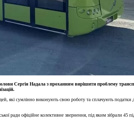
 голови Сергія Надала з проханням вирішити проблему транс
ізацій.
ей, які сумлінно виконують свою роботу та сплачують податки д
ької ради офіційне колективне звернення, під яким зібрали 45 пі