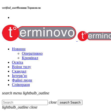
verified_user
Новини Тернополя
Новини
Оперативно
Кримінал
Освіта
Воїни тилу
Скандал
Інтерв’ю
Файні люди
Співпраця
search
menu
lightbulb_outline
close
search
Search
lightbulb_outline
close