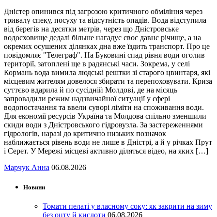
Дністер опинився під загрозою критичного обміління через
тривалу спеку, посуху та відсутність опадів. Вода відступила
від берегів на десятки метрів, через що Дністровське
водосховище дедалі більше нагадує своє давнє річище, а на
окремих осушених ділянках дна вже їздить транспорт. Про це
повідомляє "Телеграф". На Буковині спад рівня води оголив
території, затоплені ще в радянські часи. Зокрема, у селі
Кормань вода вимила людські рештки зі старого цвинтаря, які
місцевим жителям довелося збирати та перепоховувати. Криза
суттєво вдарила й по сусідній Молдові, де на місяць
запровадили режим надзвичайної ситуації у сфері
водопостачання та ввели суворі ліміти на споживання води.
Для економії ресурсів Україна та Молдова спільно зменшили
скиди води з Дністровського гідровузла. За застереженнями
гідрологів, наразі до критично низьких позначок
наближається рівень води не лише в Дністрі, а й у річках Прут
і Серет. У Мережі місцеві активно діляться відео, на яких […]
Марчук Анна
06.08.2026
Новини
Томати пелаті у власному соку: як закрити на зиму
без оцту й кислоти
06.08.2026