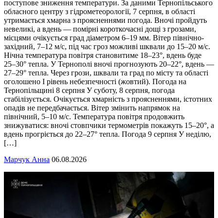
поступове зниження температури. За даними Тернопільського
обласного центру з гідрометеорології, 7 серпня, в області
утримається хмарна з проясненнями погода. Вночі пройдуть
невеликі, а вдень — помірні короткочасні дощі з грозами,
місцями очікується град діаметром 6–19 мм. Вітер північно-
західний, 7–12 м/с, під час гроз можливі шквали до 15–20 м/с.
Нічна температура повітря становитиме 18–23°, вдень буде
25–30° тепла. У Тернополі вночі прогнозують 20–22°, вдень —
27–29° тепла. Через грози, шквали та град по місту та області
оголошено І рівень небезпечності (жовтий). Погода на
Тернопільщині 8 серпня У суботу, 8 серпня, погода
стабілізується. Очікується хмарність з проясненнями, істотних
опадів не передбачається. Вітер змінить напрямок на
північний, 5–10 м/с. Температура повітря продовжить
знижуватися: вночі стовпчики термометрів покажуть 15–20°, а
вдень прогріється до 22–27° тепла. Погода 9 серпня У неділю,
[…]
Марчук Анна
06.08.2026