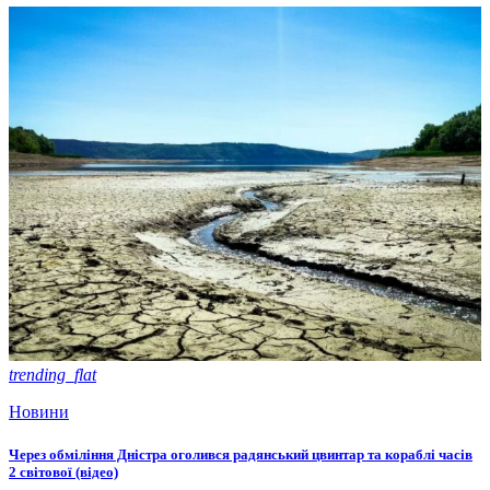
trending_flat
Новини
Через обміління Дністра оголився радянський цвинтар та кораблі часів
2 світової (відео)