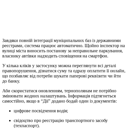
Завдяки повній інтеграції муніципальних баз із державними
реєстрами, система працює автоматично. Щойно інспектор на
вулиці міста виносить постанову за неправильне паркування,
власнику автівки надходить сповіщення на смартфон.
У кілька кліків у застосунку можна переглянути всі деталі
правопорушення, дізнатися суму та одразу оплатити її онлайн,
що позбавляє від потреби шукати паперові реквізити чи йти
до банку.
Аби скористатися оновленням, тернополянам не потрібно
змінювати жодних налаштувань. Інформація підтягнеться
самостійно, якщо в “Дії” додано бодай один із документів:
цифрове посвідчення водія;
свідоцтво про реєстрацію транспортного засобу
(техпаспорт).