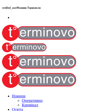
verified_user
Новини Тернополя
Новини
Оперативно
Кримінал
Освіта