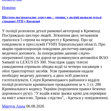
Новини
Шестеро постраждалих, серед них – дитина: у поліції назвали деталі
страшної ДТП у Кременці
У поліції розповіли деталі ранкової автотрощі в Кременці.
Постраждало шестеро людей. Зіткнення двох легковиків
трапилося 5 серпня на перехресті у Кременці. Про це
повідомили в пресслужбі ГУНП Тернопільської області. Про
аварію правоохоронців повідомив диспетчер швидкої
медичної допомоги. За попередніми даними слідчо-
оперативної групи, на дорозі не розминулися автомобілі IKSO
Samand та LEXUS ES 300. Унаслідок удару тілесні
ушкодження отримали обидва водії та четверо пасажирів з
обох транспортних засобів. Усім травмованим надали
необхідну медичну допомогу, а двох осіб довелося
госпіталізувати. Слідчі Кременецького районного відділу
поліції розпочали кримінальне провадження за ч. 1 ст. 286
Кримінального кодексу України (порушення правил безпеки
дорожнього руху). "У водіїв взяли зразки крові для перевірки
на вміст алкоголю. Триває слідство", - йдеться у повідомленні.
Марчук Анна
06.08.2026