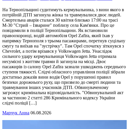
На Тернопільщині судитимуть кермувальника, з вини якого в
потрійній ДТП загинула жінка та травмувалися двоє людей.
Смертельна аварія сталася 30 квітня близько 17:00 на трасі
М-30 "Стрий – Ізварине" поблизу села Кам'янки. Про це
повідомили в поліції Тернопільщини. Як встановили
правоохоронці, водій автомобіля Opel Zafira, який їхав у
напрямку Тернополя з трьома пасажирами, перетнув суцільну
смугу та виїхав на "зустрічку". Там Opel спочатку зіткнувся з
Chevrolet, а потім врізався у Volkswagen Jetta. Унаслідок
сильного удару кермувальниця Volkswagen Jetta отримала
несумісні з життям травми й загинула на місці. Двоє
пасажирів із салону Opel Zafira зазнали ушкоджень середнього
ступеня тяжкості. Слідчі обласного управління поліції зібрали
достатньо доказів вини водія Opel у порушенні правил
безпеки дорожнього руху, що призвело до смерті людини та
травмування інших учасників ДТП. Обвинуваченому
загрожує кримінальна відповідальність. "Обвинувальний акт
за частиною 2 статті 286 Кримінального кодексу України
слідчі поліції […]
Марчук Анна
06.08.2026