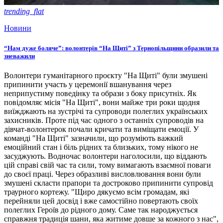
trending_flat
Новини
“Нам дуже боляче”: волонтерів “На Щиті” з Тернопільщини образили та
зневажили
Волонтери гуманітарного проєкту "На Щиті" були змушені
припинити участь у церемонії вшанування через
неприпустиму поведінку та образи з боку присутніх. Як
повідомляє місія "На Щиті", вони майже три роки щодня
виїжджають на зустрічі та супроводи полеглих українських
захисників. Проте під час одного з останніх супроводів на
дівчат-волонтерок почали кричати та виміщати емоції. У
команді "На Щиті" зазначили, що розуміють важкий
емоційний стан і біль рідних та близьких, тому нікого не
засуджують. Водночас волонтери наголосили, що віддають
цій справі свій час та сили, тому вимагають взаємної поваги
до своєї праці. Через образливі висловлювання вони були
змушені скласти прапори та достроково припинити супровід
траурного кортежу. "Щиро дякуємо всім громадам, які
перейняли цей досвід і вже самостійно повертають своїх
полеглих Героїв до рідного дому. Саме так народжується
справжня традиція шани, яка житиме довше за кожного з нас",