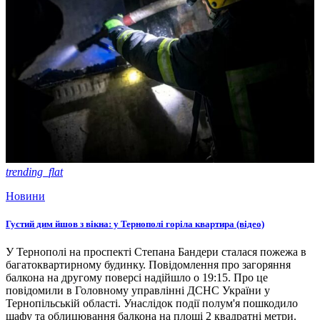
trending_flat
Новини
Густий дим йшов з вікна: у Тернополі горіла квартира (відео)
У Тернополі на проспекті Степана Бандери сталася пожежа в
багатоквартирному будинку. Повідомлення про загоряння
балкона на другому поверсі надійшло о 19:15. Про це
повідомили в Головному управлінні ДСНС України у
Тернопільській області. Унаслідок події полум'я пошкодило
шафу та облицювання балкона на площі 2 квадратні метри.