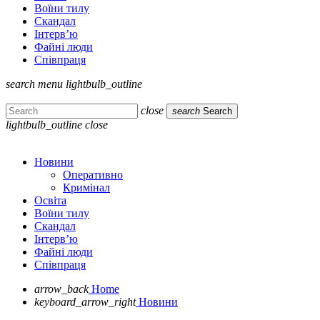
Воїни тилу
Скандал
Інтерв’ю
Файні люди
Співпраця
search
menu
lightbulb_outline
close
search
Search
lightbulb_outline
close
Новини
Оперативно
Кримінал
Освіта
Воїни тилу
Скандал
Інтерв’ю
Файні люди
Співпраця
arrow_back
Home
keyboard_arrow_right
Новини