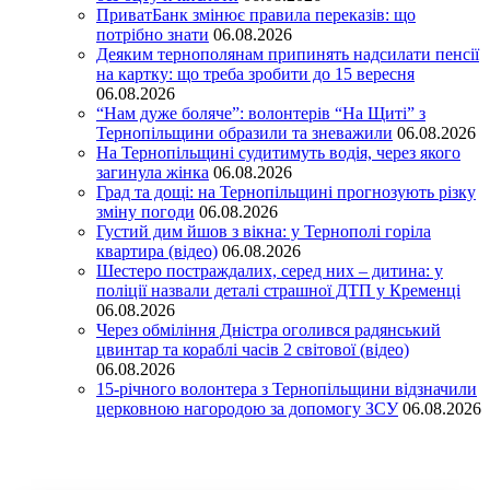
ПриватБанк змінює правила переказів: що
потрібно знати
06.08.2026
Деяким тернополянам припинять надсилати пенсії
на картку: що треба зробити до 15 вересня
06.08.2026
“Нам дуже боляче”: волонтерів “На Щиті” з
Тернопільщини образили та зневажили
06.08.2026
На Тернопільщині судитимуть водія, через якого
загинула жінка
06.08.2026
Град та дощі: на Тернопільщині прогнозують різку
зміну погоди
06.08.2026
Густий дим йшов з вікна: у Тернополі горіла
квартира (відео)
06.08.2026
Шестеро постраждалих, серед них – дитина: у
поліції назвали деталі страшної ДТП у Кременці
06.08.2026
Через обміління Дністра оголився радянський
цвинтар та кораблі часів 2 світової (відео)
06.08.2026
15-річного волонтера з Тернопільщини відзначили
церковною нагородою за допомогу ЗСУ
06.08.2026