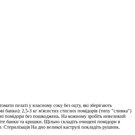
омати пелаті у власному соку без оцту, які зберігають
ві банки): 2,5-3 кг м'ясистих стиглих помідорів (типу "сливка")
ільні помідори без пошкоджень. На кожному зробіть невеликий
уйте банки та кришки. Щільно складіть очищені помідори в
. Стерилізація На дно великої каструлі покладіть рушник.