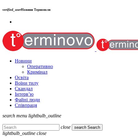
verified_user
Новини Тернополя
Новини
Оперативно
Кримінал
Освіта
Воїни тилу
Скандал
Інтерв’ю
Файні люди
Співпраця
search
menu
lightbulb_outline
close
search
Search
lightbulb_outline
close