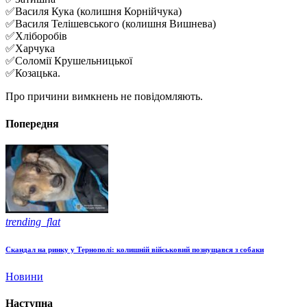
✅Василя Кука (колишня Корнійчука)
✅Василя Телішевського (колишня Вишнева)
✅Хліборобів
✅Харчука
✅Соломії Крушельницької
✅Козацька.
Про причини вимкнень не повідомляють.
Попередня
trending_flat
Скандал на ринку у Тернополі: колишній військовий познущався з собаки
Новини
Наступна