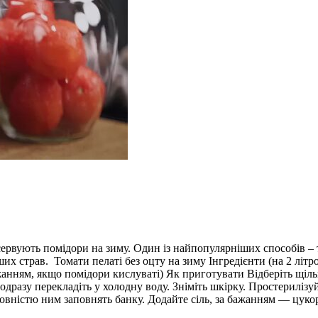
сервують помідори на зиму. Один із найпопулярніших способів – т
ших страв. Томати пелаті без оцту на зиму Інгредієнти (на 2 літро
а бажанням, якщо помідори кислуваті) Як приготувати Відберіть щ
одразу перекладіть у холодну воду. Зніміть шкірку. Простериліз
овністю ним заповнять банку. Додайте сіль, за бажанням — цукор