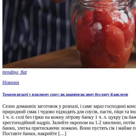
trending_flat
Новини
Томати пелаті у власному соку: як закрити на зиму без оцту й кислоти
Сезон домашніх заготовок у розпалі, і саме зараз господині кон
природний смак і чудово підходять для соусів, пасти, піци та ін
1 ч. л. солі без гірки на кожну літрову банку 1 ч. л. цукру (з
хрестоподібний надріз. Залийте окропом на 1-2 хвилини, потім 
банки, злегка притискаючи ложкою. Вони пустять сік і майже п
Поставте банки, накрийте […]