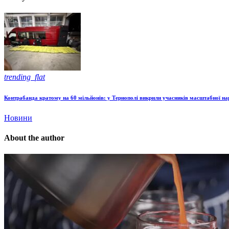
trending_flat
Контрабанда кратому на 60 мільйонів: у Тернополі викрили учасників масштабної н
Новини
About the author