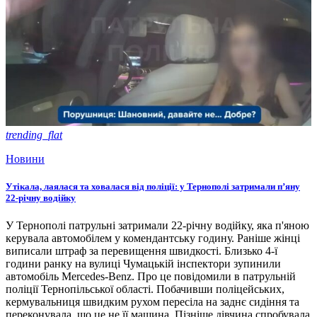
trending_flat
Новини
Утікала, лаялася та ховалася від поліції: у Тернополі затримали п’яну
22-річну водійку
У Тернополі патрульні затримали 22-річну водійку, яка п'яною
керувала автомобілем у комендантську годину. Раніше жінці
виписали штраф за перевищення швидкості. Близько 4-ї
години ранку на вулиці Чумацькій інспектори зупинили
автомобіль Mercedes-Benz. Про це повідомили в патрульній
поліції Тернопільської області. Побачивши поліцейських,
кермувальниця швидким рухом пересіла на заднє сидіння та
переконувала, що це не її машина. Пізніше дівчина спробувала