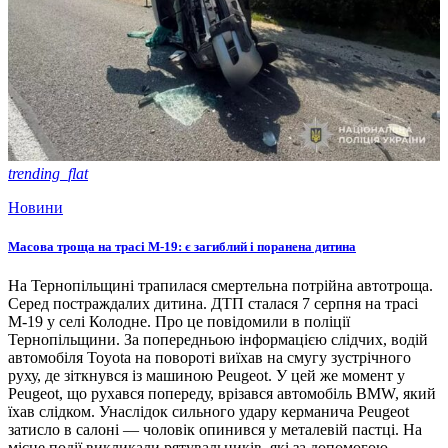
trending_flat
Новини
Масова троща на трасі М-19: є загиблий і поранена дитина
На Тернопільщині трапилася смертельна потрійна автотроща.
Серед постраждалих дитина. ДТП сталася 7 серпня на трасі
М-19 у селі Колодне. Про це повідомили в поліції
Тернопільщини. За попередньою інформацією слідчих, водій
автомобіля Toyota на повороті виїхав на смугу зустрічного
руху, де зіткнувся із машиною Peugeot. У цей же момент у
Peugeot, що рухався попереду, врізався автомобіль BMW, який
їхав слідком. Унаслідок сильного удару керманича Peugeot
затисло в салоні — чоловік опинився у металевій пастці. На
місце події викликали рятувальників, які за допомогою