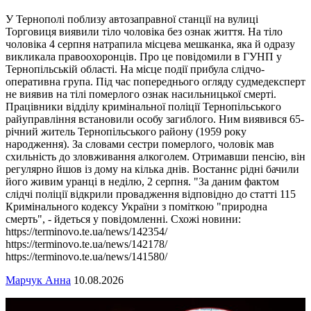
У Тернополі поблизу автозаправної станції на вулиці
Торговиця виявили тіло чоловіка без ознак життя. На тіло
чоловіка 4 серпня натрапила місцева мешканка, яка й одразу
викликала правоохоронців. Про це повідомили в ГУНП у
Тернопільській області. На місце події прибула слідчо-
оперативна група. Під час попереднього огляду судмедексперт
не виявив на тілі померлого ознак насильницької смерті.
Працівники відділу кримінальної поліції Тернопільського
райуправління встановили особу загиблого. Ним виявився 65-
річний житель Тернопільського району (1959 року
народження). За словами сестри померлого, чоловік мав
схильність до зловживання алкоголем. Отримавши пенсію, він
регулярно йшов із дому на кілька днів. Востаннє рідні бачили
його живим уранці в неділю, 2 серпня. "За даним фактом
слідчі поліції відкрили провадження відповідно до статті 115
Кримінального кодексу України з поміткою "природна
смерть", - йдеться у повідомленні. Схожі новини:
https://terminovo.te.ua/news/142354/
https://terminovo.te.ua/news/142178/
https://terminovo.te.ua/news/141580/
Марчук Анна
10.08.2026