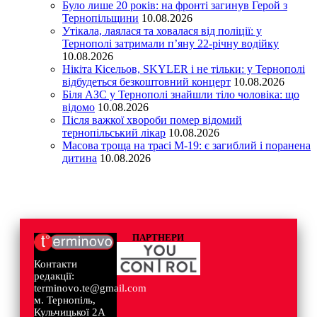
Було лише 20 років: на фронті загинув Герой з
Тернопільщини
10.08.2026
Утікала, лаялася та ховалася від поліції: у
Тернополі затримали п’яну 22-річну водійку
10.08.2026
Нікіта Кісельов, SKYLER і не тільки: у Тернополі
відбудеться безкоштовний концерт
10.08.2026
Біля АЗС у Тернополі знайшли тіло чоловіка: що
відомо
10.08.2026
Після важкої хвороби помер відомий
тернопільський лікар
10.08.2026
Масова троща на трасі М-19: є загиблий і поранена
дитина
10.08.2026
ПАРТНЕРИ
Контакти
редакції:
terminovo.te@gmail.com
м. Тернопіль,
Кульчицької 2А