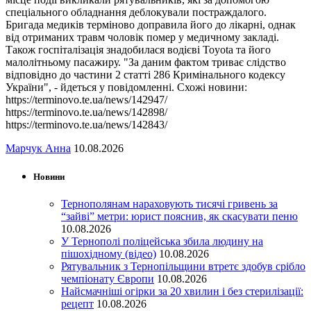
спеціального обладнання деблокували постраждалого.
Бригада медиків терміново доправила його до лікарні, однак
від отриманих травм чоловік помер у медичному закладі.
Також госпіталізація знадобилася водієві Toyota та його
малолітньому пасажиру. "За даним фактом триває слідство
відповідно до частини 2 статті 286 Кримінального кодексу
України", - йдеться у повідомленні. Схожі новини:
https://terminovo.te.ua/news/142947/
https://terminovo.te.ua/news/142898/
https://terminovo.te.ua/news/142843/
Марчук Анна
10.08.2026
Новини
Тернополянам нараховують тисячі гривень за
“зайві” метри: юрист пояснив, як скасувати пеню
10.08.2026
У Тернополі поліцейська збила людину на
пішохідному (відео)
10.08.2026
Рятувальник з Тернопільщини втретє здобув срібло
чемпіонату Європи
10.08.2026
Найсмачніші огірки за 20 хвилин і без стерилізації:
рецепт
10.08.2026