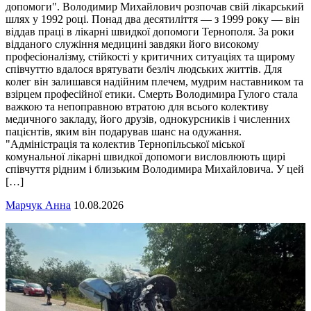
допомоги". Володимир Михайлович розпочав свій лікарський
шлях у 1992 році. Понад два десятиліття — з 1999 року — він
віддав праці в лікарні швидкої допомоги Тернополя. За роки
відданого служіння медицині завдяки його високому
професіоналізму, стійкості у критичних ситуаціях та щирому
співчуттю вдалося врятувати безліч людських життів. Для
колег він залишався надійним плечем, мудрим наставником та
взірцем професійної етики. Смерть Володимира Гулого стала
важкою та непоправною втратою для всього колективу
медичного закладу, його друзів, однокурсників і численних
пацієнтів, яким він подарував шанс на одужання.
"Адміністрація та колектив Тернопільської міської
комунальної лікарні швидкої допомоги висловлюють щирі
співчуття рідним і близьким Володимира Михайловича. У цей
[…]
Марчук Анна
10.08.2026