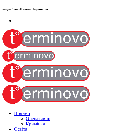
verified_user
Новини Тернополя
Новини
Оперативно
Кримінал
Освіта