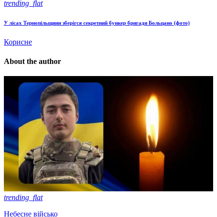
trending_flat
У лісах Тернопільщини зберігся секретний бункер бригади Больцано (фото)
Корисне
About the author
trending_flat
Небесне військо