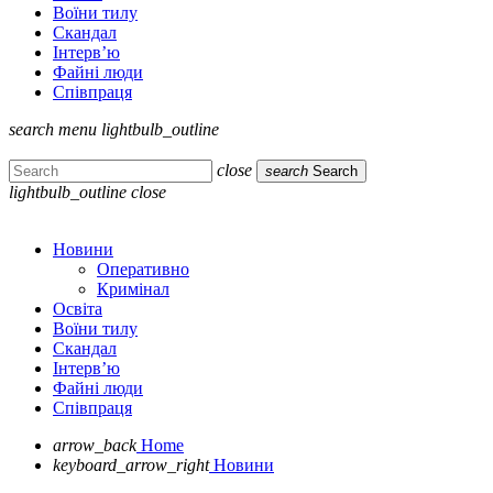
Воїни тилу
Скандал
Інтерв’ю
Файні люди
Співпраця
search
menu
lightbulb_outline
close
search
Search
lightbulb_outline
close
Новини
Оперативно
Кримінал
Освіта
Воїни тилу
Скандал
Інтерв’ю
Файні люди
Співпраця
arrow_back
Home
keyboard_arrow_right
Новини