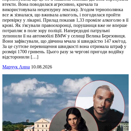
втекти. Вона поводилася агресивно, кричала та
використовувала нецензурну лексику. Згодом тернополянка
все ж зізналася, що вживала алкоголь, і погодилася пройти
перевірку у лікарні. Прилад показав 1,33 проміле алкоголю в її
крові. Як з'ясували правоохоронці, порушниця вже не вперше
потрапляє в поле зору поліції. Напередодні патрульні
зупинили її на автомобілі BMW у селищі Велика Березовиця.
Вони зафіксували, що дівчина мчала зі швидкістю 147 км/год.
За це суттєве перевищення швидкості вона отримала штраф у
розмірі 1700 гривень. Цього разу за чергові пригоди водійку
відсторонили […]
Марчук Анна
10.08.2026