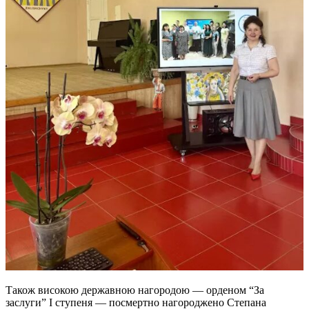
Також високою державною нагородою — орденом “За
заслуги” I ступеня — посмертно нагороджено Степана