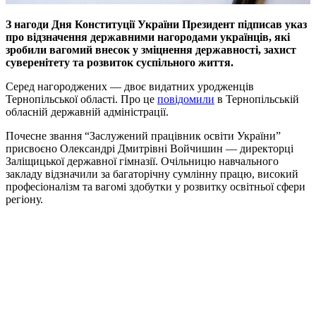
З нагоди Дня Конституції України Президент підписав указ
про відзначення державними нагородами українців, які
зробили вагомий внесок у зміцнення державності, захист
суверенітету та розвиток суспільного життя.
Серед нагороджених — двоє видатних уродженців
Тернопільської області. Про це
повідомили
в Тернопільській
обласній державній адміністрації.
Почесне звання “Заслужений працівник освіти України”
присвоєно Олександрі Дмитрівні Войчишин — директорці
Заліщицької державної гімназії. Очільницю навчального
закладу відзначили за багаторічну сумлінну працю, високий
професіоналізм та вагомі здобутки у розвитку освітньої сфери
регіону.