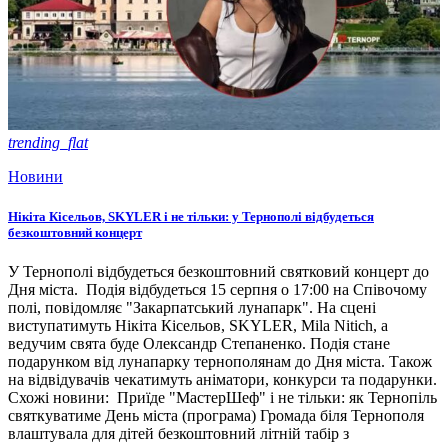
trending_flat
Новини
Нікіта Кісельов, SKYLER і не тільки: у Тернополі відбудеться
безкоштовний концерт
У Тернополі відбудеться безкоштовний святковий концерт до
Дня міста. Подія відбудеться 15 серпня о 17:00 на Співочому
полі, повідомляє "Закарпатський лунапарк". На сцені
виступатимуть Нікіта Кісельов, SKYLER, Mila Nitich, а
ведучим свята буде Олександр Степаненко. Подія стане
подарунком від лунапарку тернополянам до Дня міста. Також
на відвідувачів чекатимуть аніматори, конкурси та подарунки.
Схожі новини: Приїде "МастерШеф" і не тільки: як Тернопіль
святкуватиме День міста (програма) Громада біля Тернополя
влаштувала для дітей безкоштовний літній табір з