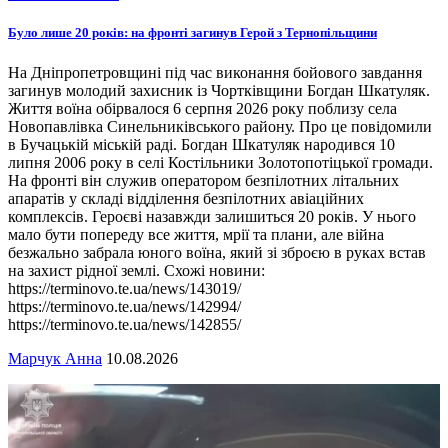
Було лише 20 років: на фронті загинув Герой з Тернопільщини
На Дніпропетровщині під час виконання бойового завдання
загинув молодий захисник із Чортківщини Богдан Шкатуляк.
Життя воїна обірвалося 6 серпня 2026 року поблизу села
Новопавлівка Синельниківського району. Про це повідомили
в Бучацькій міській раді. Богдан Шкатуляк народився 10
липня 2006 року в селі Костільники Золотопотіцької громади.
На фронті він служив оператором безпілотних літальних
апаратів у складі відділення безпілотних авіаційних
комплексів. Героєві назавжди залишиться 20 років. У нього
мало бути попереду все життя, мрії та плани, але війна
безжально забрала юного воїна, який зі зброєю в руках встав
на захист рідної землі. Схожі новини:
https://terminovo.te.ua/news/143019/
https://terminovo.te.ua/news/142994/
https://terminovo.te.ua/news/142855/
Марчук Анна
10.08.2026