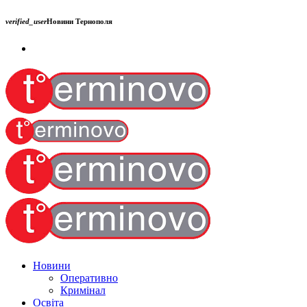
verified_user
Новини Тернополя
Новини
Оперативно
Кримінал
Освіта