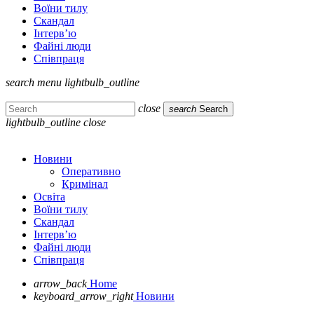
Воїни тилу
Скандал
Інтерв’ю
Файні люди
Співпраця
search
menu
lightbulb_outline
close
search
Search
lightbulb_outline
close
Новини
Оперативно
Кримінал
Освіта
Воїни тилу
Скандал
Інтерв’ю
Файні люди
Співпраця
arrow_back
Home
keyboard_arrow_right
Новини