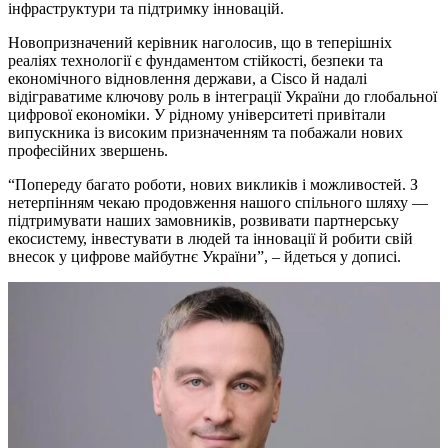
інфраструктури та підтримку інновацій.
Новопризначений керівник наголосив, що в теперішніх
реаліях технології є фундаментом стійкості, безпеки та
економічного відновлення держави, а Cisco й надалі
відіграватиме ключову роль в інтеграції України до глобальної
цифрової економіки. У рідному університеті привітали
випускника із високим призначенням та побажали нових
професійних звершень.
“Попереду багато роботи, нових викликів і можливостей. З
нетерпінням чекаю продовження нашого спільного шляху —
підтримувати наших замовників, розвивати партнерську
екосистему, інвестувати в людей та інновації й робити свій
внесок у цифрове майбутнє України”, – йдеться у дописі.