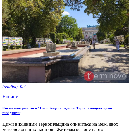
trending_flat
Новини
Спека повертається? Якою буде погода на Тернопільщині цими
вихідними
Цими вихідними Тернопільщина опиниться на межі двох
метеорологічних настроїв. Жителям регіону варто