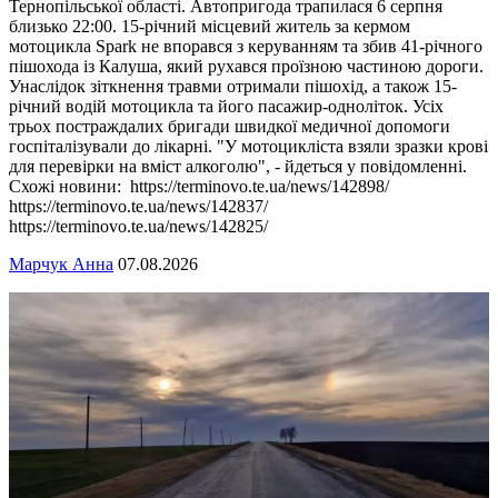
Тернопільської області. Автопригода трапилася 6 серпня
близько 22:00. 15-річний місцевий житель за кермом
мотоцикла Spark не впорався з керуванням та збив 41-річного
пішохода із Калуша, який рухався проїзною частиною дороги.
Унаслідок зіткнення травми отримали пішохід, а також 15-
річний водій мотоцикла та його пасажир-одноліток. Усіх
трьох постраждалих бригади швидкої медичної допомоги
госпіталізували до лікарні. "У мотоцикліста взяли зразки крові
для перевірки на вміст алкоголю", - йдеться у повідомленні.
Схожі новини: https://terminovo.te.ua/news/142898/
https://terminovo.te.ua/news/142837/
https://terminovo.te.ua/news/142825/
Марчук Анна
07.08.2026