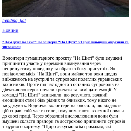
trending_flat
Новини
“Нам дуже боляче”: волонтерів “На Щиті” з Тернопільщини образили та
зневажили
Волонтери гуманітарного проєкту "На Щиті" були змушені
припинити участь у церемонії вшанування через
неприпустиму поведінку та образи з боку присутніх. Як
повідомляє місія "На Щиті", вони майже три роки щодня
виїжджають на зустрічі та супроводи полеглих українських
захисників. Проте під час одного з останніх супроводів на
дівчат-волонтерок почали кричати та виміщати емоції. У
команді "На Щиті" зазначили, що розуміють важкий
емоційний стан і біль рідних та близьких, тому нікого не
засуджують. Водночас волонтери наголосили, що віддають
цій справі свій час та сили, тому вимагають взаємної поваги
до своєї праці. Через образливі висловлювання вони були
змушені скласти прапори та достроково припинити супровід
траурного кортежу. "Щиро дякуємо всім громадам, які