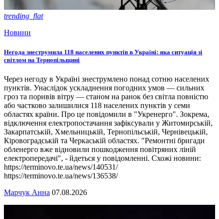
trending_flat
Новини
Негода знеструмила 118 населених пунктів в Україні: яка ситуація зі
світлом на Тернопільщині
Через негоду в Україні знеструмлено понад сотню населених
пунктів. Унаслідок ускладнення погодних умов — сильних
гроз та поривів вітру — станом на ранок без світла повністю
або частково залишилися 118 населених пунктів у семи
областях країни. Про це повідомили в "Укренерго". Зокрема,
відключення електропостачання зафіксували у Житомирській,
Закарпатській, Хмельницькій, Тернопільській, Чернівецькій,
Кіровоградській та Черкаській областях. "Ремонтні бригади
обленерго вже відновили пошкодження повітряних ліній
електропередачі", - йдеться у повідомленні. Схожі новини:
https://terminovo.te.ua/news/140531/
https://terminovo.te.ua/news/136538/
Марчук Анна
07.08.2026