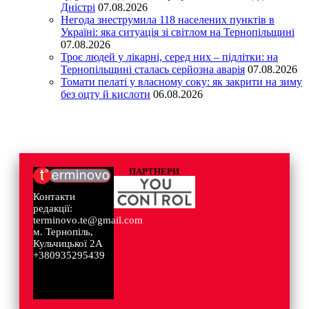
Дністрі
07.08.2026
Негода знеструмила 118 населених пунктів в
Україні: яка ситуація зі світлом на Тернопільщині
07.08.2026
Троє людей у лікарні, серед них – підлітки: на
Тернопільщині сталась серйозна аварія
07.08.2026
Томати пелаті у власному соку: як закрити на зиму
без оцту й кислоти
06.08.2026
ПАРТНЕРИ
Контакти
редакції:
terminovo.te@gmail.com
м. Тернопіль,
Кульчицької 2А
+380935295439