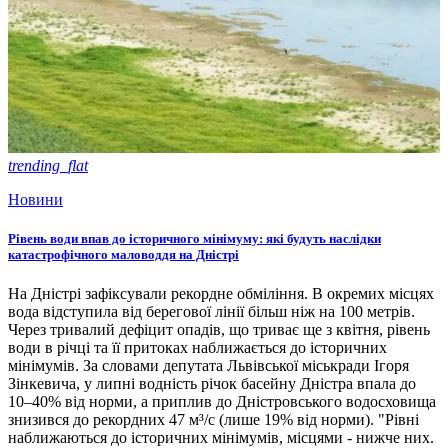
trending_flat
Новини
Рівень води впав до історичного мінімуму: які будуть наслідки
катастрофічного маловоддя на Дністрі
На Дністрі зафіксували рекордне обміління. В окремих місцях
вода відступила від берегової лінії більш ніж на 100 метрів.
Через тривалий дефіцит опадів, що триває ще з квітня, рівень
води в річці та її притоках наближається до історичних
мінімумів. За словами депутата Львівської міськради Ігоря
Зінкевича, у липні водність річок басейну Дністра впала до
10–40% від норми, а приплив до Дністровського водосховища
знизився до рекордних 47 м³/с (лише 19% від норми). "Рівні
наближаються до історичних мінімумів, місцями - нижче них.