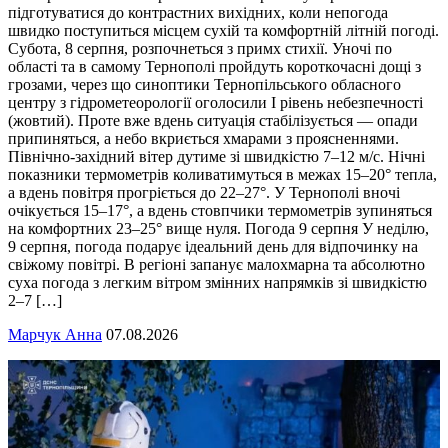
підготуватися до контрастних вихідних, коли непогода
швидко поступиться місцем сухій та комфортній літній погоді.
Субота, 8 серпня, розпочнеться з примх стихії. Уночі по
області та в самому Тернополі пройдуть короткочасні дощі з
грозами, через що синоптики Тернопільського обласного
центру з гідрометеорології оголосили І рівень небезпечності
(жовтий). Проте вже вдень ситуація стабілізується — опади
припиняться, а небо вкриється хмарами з проясненнями.
Північно-західний вітер дутиме зі швидкістю 7–12 м/с. Нічні
показники термометрів коливатимуться в межах 15–20° тепла,
а вдень повітря прогріється до 22–27°. У Тернополі вночі
очікується 15–17°, а вдень стовпчики термометрів зупиняться
на комфортних 23–25° вище нуля. Погода 9 серпня У неділю,
9 серпня, погода подарує ідеальний день для відпочинку на
свіжому повітрі. В регіоні запанує малохмарна та абсолютно
суха погода з легким вітром змінних напрямків зі швидкістю
2–7 […]
Марчук Анна
07.08.2026