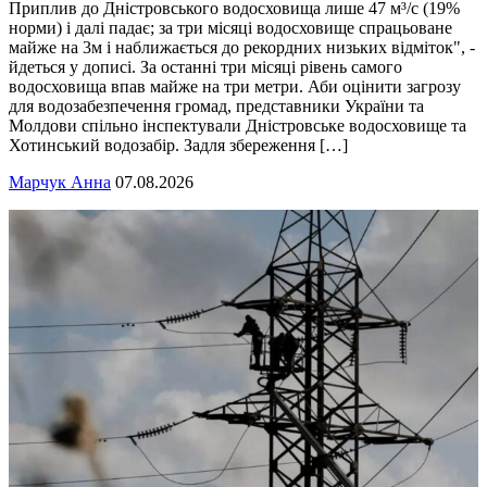
Приплив до Дністровського водосховища лише 47 м³/с (19%
норми) і далі падає; за три місяці водосховище спрацьоване
майже на 3м і наближається до рекордних низьких відміток", -
йдеться у дописі. За останні три місяці рівень самого
водосховища впав майже на три метри. Аби оцінити загрозу
для водозабезпечення громад, представники України та
Молдови спільно інспектували Дністровське водосховище та
Хотинський водозабір. Задля збереження […]
Марчук Анна
07.08.2026