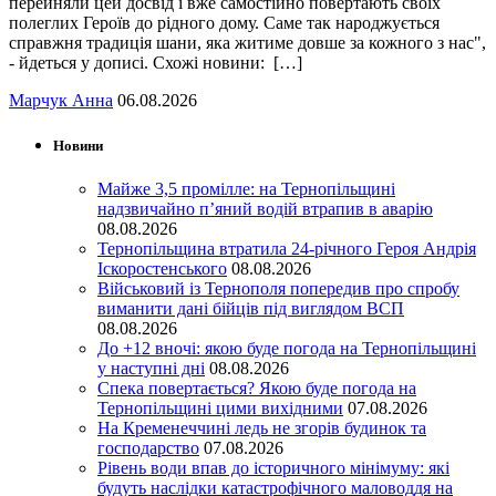
перейняли цей досвід і вже самостійно повертають своїх
полеглих Героїв до рідного дому. Саме так народжується
справжня традиція шани, яка житиме довше за кожного з нас",
- йдеться у дописі. Схожі новини: […]
Марчук Анна
06.08.2026
Новини
Майже 3,5 промілле: на Тернопільщині
надзвичайно п’яний водій втрапив в аварію
08.08.2026
Тернопільщина втратила 24-річного Героя Андрія
Іскоростенського
08.08.2026
Військовий із Тернополя попередив про спробу
виманити дані бійців під виглядом ВСП
08.08.2026
До +12 вночі: якою буде погода на Тернопільщині
у наступні дні
08.08.2026
Спека повертається? Якою буде погода на
Тернопільщині цими вихідними
07.08.2026
На Кременеччині ледь не згорів будинок та
господарство
07.08.2026
Рівень води впав до історичного мінімуму: які
будуть наслідки катастрофічного маловоддя на