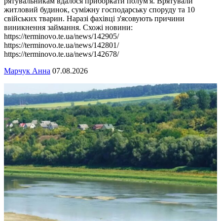
рятувальникам вдалося приборкати полум'я. Врятували
житловий будинок, суміжну господарську споруду та 10
свійських тварин. Наразі фахівці з'ясовують причини
виникнення займання. Схожі новини:
https://terminovo.te.ua/news/142905/
https://terminovo.te.ua/news/142801/
https://terminovo.te.ua/news/142678/
Марчук Анна
07.08.2026