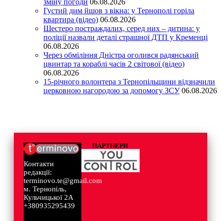
зміну погоди
06.08.2026
Густий дим йшов з вікна: у Тернополі горіла
квартира (відео)
06.08.2026
Шестеро постраждалих, серед них – дитина: у
поліції назвали деталі страшної ДТП у Кременці
06.08.2026
Через обміління Дністра оголився радянський
цвинтар та кораблі часів 2 світової (відео)
06.08.2026
15-річного волонтера з Тернопільщини відзначили
церковною нагородою за допомогу ЗСУ
06.08.2026
ПАРТНЕРИ
Контакти
редакції:
terminovo.te@gmail.com
м. Тернопіль,
Кульчицької 2А
+380935295439