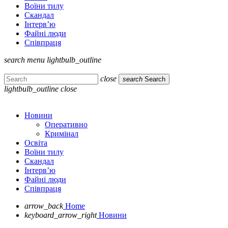
Воїни тилу
Скандал
Інтерв’ю
Файні люди
Співпраця
search
menu
lightbulb_outline
close
search
Search
lightbulb_outline
close
Новини
Оперативно
Кримінал
Освіта
Воїни тилу
Скандал
Інтерв’ю
Файні люди
Співпраця
arrow_back
Home
keyboard_arrow_right
Новини