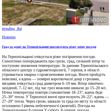
trending_flat
Новини
Град та дощі: на Тернопільщині прогнозують різку зміну погоди
На Тернопільщині очікується різке погіршення погоди.
Синоптики попереджають про грози, град, сильний вітер та
поступове зниження температури. За даними Тернопільського
обласного центру з гідрометеорології, 7 серпня, в області
утримається хмарна з проясненнями погода. Вночі пройдуть
невеликі, а вдень — помірні короткочасні дощі з грозами,
місцями очікується град діаметром 6–19 мм. Вітер північно-
західний, 7–12 м/с, під час гроз можливі шквали до 15–20 м/с.
Нічна температура повітря становитиме 18–23°, вдень буде
25–30° тепла. У Тернополі вночі прогнозують 20–22°, вдень —
27–29° тепла. Через грози, шквали та град по місту та області
оголошено І рівень небезпечності (жовтий). Погода на
Тернопільщині 8 серпня У суботу, 8 серпня, погода