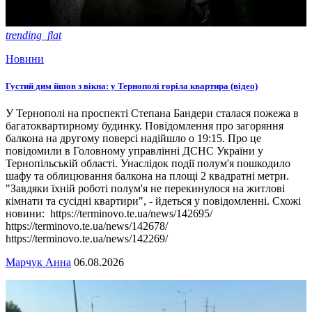
trending_flat
Новини
Густий дим йшов з вікна: у Тернополі горіла квартира (відео)
У Тернополі на проспекті Степана Бандери сталася пожежа в
багатоквартирному будинку. Повідомлення про загоряння
балкона на другому поверсі надійшло о 19:15. Про це
повідомили в Головному управлінні ДСНС України у
Тернопільській області. Унаслідок події полум'я пошкодило
шафу та облицювання балкона на площі 2 квадратні метри.
"Завдяки їхній роботі полум'я не перекинулося на житлові
кімнати та сусідні квартири", - йдеться у повідомленні. Схожі
новини: https://terminovo.te.ua/news/142695/
https://terminovo.te.ua/news/142678/
https://terminovo.te.ua/news/142269/
Марчук Анна
06.08.2026