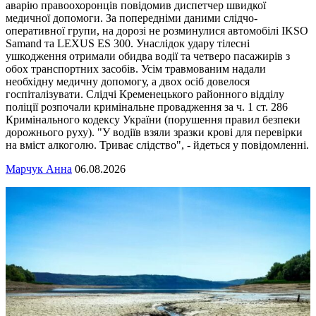
аварію правоохоронців повідомив диспетчер швидкої
медичної допомоги. За попередніми даними слідчо-
оперативної групи, на дорозі не розминулися автомобілі IKSO
Samand та LEXUS ES 300. Унаслідок удару тілесні
ушкодження отримали обидва водії та четверо пасажирів з
обох транспортних засобів. Усім травмованим надали
необхідну медичну допомогу, а двох осіб довелося
госпіталізувати. Слідчі Кременецького районного відділу
поліції розпочали кримінальне провадження за ч. 1 ст. 286
Кримінального кодексу України (порушення правил безпеки
дорожнього руху). "У водіїв взяли зразки крові для перевірки
на вміст алкоголю. Триває слідство", - йдеться у повідомленні.
Марчук Анна
06.08.2026