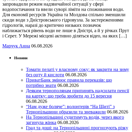
запровадили режим надзвичайної ситуації у сфері
водопостачання та ввели суворі ліміти на споживання води.
Для економії ресурсів Україна та Молдова спільно зменшили
скиди води з Дністровського гідровузла. За застереженнями
гідрологів, наразі до критично низьких позначок
наближається рівень води не лише в Дністрі, а й у річках Прут
і Серет. У Мережі місцеві активно діляться відео, на яких […]
Марчук Анна
06.08.2026
Новини
Томати пелаті у власному соку: як закрити на зиму
без оцту й кислоти
06.08.2026
ПриватБанк змінює правила переказів: що
потрібно знати
06.08.2026
Деяким тернополянам припинять надсилати пенсії
на картку: що треба зробити до 15 вересня
06.08.2026
“Нам дуже боляче”: волонтерів “На Щиті” з
Тернопільщини образили та зневажили
06.08.2026
На Тернопільщині судитимуть водія, через якого
загинула жінка
06.08.2026
Град та дощі: на Тернопільщині прогнозують різку