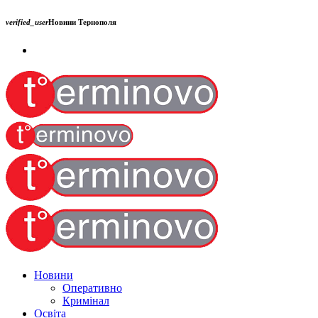
verified_user
Новини Тернополя
Новини
Оперативно
Кримінал
Освіта