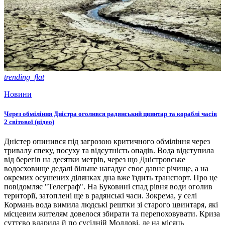
trending_flat
Новини
Через обміління Дністра оголився радянський цвинтар та кораблі часів
2 світової (відео)
Дністер опинився під загрозою критичного обміління через
тривалу спеку, посуху та відсутність опадів. Вода відступила
від берегів на десятки метрів, через що Дністровське
водосховище дедалі більше нагадує своє давнє річище, а на
окремих осушених ділянках дна вже їздить транспорт. Про це
повідомляє "Телеграф". На Буковині спад рівня води оголив
території, затоплені ще в радянські часи. Зокрема, у селі
Кормань вода вимила людські рештки зі старого цвинтаря, які
місцевим жителям довелося збирати та перепоховувати. Криза
суттєво вдарила й по сусідній Молдові, де на місяць