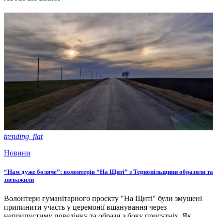
trending_flat
Новини
“Нам дуже боляче”: волонтерів “На Щиті” з Тернопільщини образили та
зневажили
Волонтери гуманітарного проєкту "На Щиті" були змушені
припинити участь у церемонії вшанування через
неприпустиму поведінку та образи з боку присутніх. Як