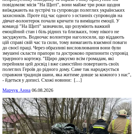
повідомляє місія "На Щиті", вони майже три роки щодня
виїжджають на зустрічі та супроводи полеглих українських
захисників. Проте під час одного з останніх супроводів на
дівчат-волонтерок почали кричати та виміщати емоції. У
команді "На Щиті" зазначили, що розуміють важкий
емоційний стан і біль рідних та близьких, тому нікого не
засуджують. Водночас волонтери наголосили, що віддають
цій справі свій час та сили, тому вимагають взаємної поваги
до своєї праці. Через образливі висловлювання вони були
змушені скласти прапори та достроково припинити супровід
траурного кортежу. "Щиро дякуємо всім громадам, які
перейняли цей досвід і вже самостійно повертають своїх
полеглих Героїв до рідного дому. Саме так народжується
справжня традиція шани, яка житиме довше за кожного з нас",
- йдеться у дописі. Схожі новини: […]
Марчук Анна
06.08.2026