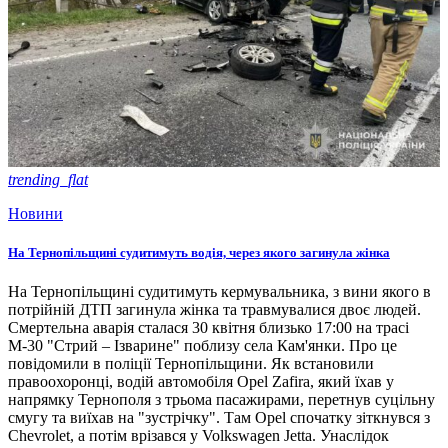
trending_flat
Новини
На Тернопільщині судитимуть водія, через якого загинула жінка
На Тернопільщині судитимуть кермувальника, з вини якого в
потрійній ДТП загинула жінка та травмувалися двоє людей.
Смертельна аварія сталася 30 квітня близько 17:00 на трасі
М-30 "Стрий – Ізварине" поблизу села Кам'янки. Про це
повідомили в поліції Тернопільщини. Як встановили
правоохоронці, водій автомобіля Opel Zafira, який їхав у
напрямку Тернополя з трьома пасажирами, перетнув суцільну
смугу та виїхав на "зустрічку". Там Opel спочатку зіткнувся з
Chevrolet, а потім врізався у Volkswagen Jetta. Унаслідок