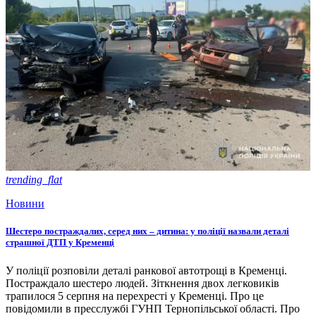
trending_flat
Новини
Шестеро постраждалих, серед них – дитина: у поліції назвали деталі
страшної ДТП у Кременці
У поліції розповіли деталі ранкової автотрощі в Кременці.
Постраждало шестеро людей. Зіткнення двох легковиків
трапилося 5 серпня на перехресті у Кременці. Про це
повідомили в пресслужбі ГУНП Тернопільської області. Про