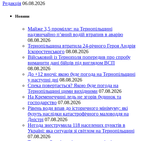
Редакція
06.08.2026
Новини
Майже 3,5 промілле: на Тернопільщині
надзвичайно п’яний водій втрапив в аварію
08.08.2026
Тернопільщина втратила 24-річного Героя Андрія
Іскоростенського
08.08.2026
Військовий із Тернополя попередив про спробу
виманити дані бійців під виглядом ВСП
08.08.2026
До +12 вночі: якою буде погода на Тернопільщині
у наступні дні
08.08.2026
Спека повертається? Якою буде погода на
Тернопільщині цими вихідними
07.08.2026
На Кременеччині ледь не згорів будинок та
господарство
07.08.2026
Рівень води впав до історичного мінімуму: які
будуть наслідки катастрофічного маловоддя на
Дністрі
07.08.2026
Негода знеструмила 118 населених пунктів в
Україні: яка ситуація зі світлом на Тернопільщині
07.08.2026