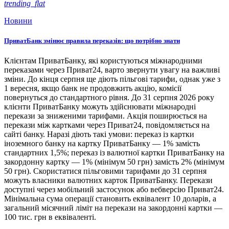
trending_flat
Новини
ПриватБанк змінює правила переказів: що потрібно знати
Клієнтам ПриватБанку, які користуються міжнародними
переказами через Приват24, варто звернути увагу на важливі
зміни. До кінця серпня ще діють пільгові тарифи, однак уже з
1 вересня, якщо банк не продовжить акцію, комісії
повернуться до стандартного рівня. До 31 серпня 2026 року
клієнти ПриватБанку можуть здійснювати міжнародні
перекази за зниженими тарифами. Акція поширюється на
перекази між картками через Приват24, повідомляється на
сайті банку. Наразі діють такі умови: переказ із картки
іноземного банку на картку ПриватБанку — 1% замість
стандартних 1,5%; переказ із валютної картки ПриватБанку на
закордонну картку — 1% (мінімум 50 грн) замість 2% (мінімум
50 грн). Скористатися пільговими тарифами до 31 серпня
можуть власники валютних карток ПриватБанку. Перекази
доступні через мобільний застосунок або вебверсію Приват24.
Мінімальна сума операції становить еквівалент 10 доларів, а
загальний місячний ліміт на перекази на закордонні картки —
100 тис. грн в еквіваленті.