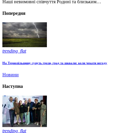
Наші невимовні співчуття Родині та близьким…
Попередня
trending_flat
На Тернопільщину сунуть грози, град та шквали: коли чекати негоду
Новини
Наступна
trending_flat