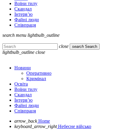
Воїни тилу
Скандал
Інтерв’ю
Файні люди
Співпраця
search
menu
lightbulb_outline
close
search
Search
lightbulb_outline
close
Новини
Оперативно
Кримінал
Освіта
Воїни тилу
Скандал
Інтерв’ю
Файні люди
Співпраця
arrow_back
Home
keyboard_arrow_right
Небесне військо