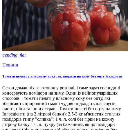
trending_flat
Новини
Томати пелаті у власному соку: як закрити на зиму без оцту й кислоти
Сезон домашніх заготовок у розпалі, і саме зараз господині
консервують помідори на зиму. Один із найпопулярніших
способів – томати пелаті у власному соку без оцту, які
зберігають природний смак і чудово підходять для соусів,
пасти, піци та інших страв. Томати пелаті без оцту на зиму
Інгредієнти (на 2 літрові банки): 2,5-3 кг м'ясистих стиглих
помідорів (типу "сливка") 1 ч. л. солі без гірки на кожну
літрову банку 1 ч. л. цукру (за бажанням, якщо помідори
кислуваті) Як приготувати Відберіть щільні помідори без