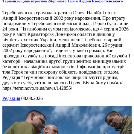
Тернопільщина втратила 24-річного Героя Андрія Іскоростенського
Теребовлянська громада втратила Героя. На війні поліг
Андрій Іскоростенський 2002 року народження. Про втрату
повідомили у Теребовлянській міській раді. Герою було лише
24 роки. "Із глибоким сумом повідомляємо, що 4 серпня 2026
року в місті Краматорськ Донецької області відійшов у
вічність захисник України, мешканець Теребовлі старший
сержант Іскоростенський Андрій Миколайович, 26 грудня
2002 року народження", - йдеться у заяві громади. Він
проходив службу на посаді інспектора прикордонної служби 1
категорії - начальника другої групи зенітно-винищувальних
безпілотних авіаційних комплексів. Інформацію про зустріч
тіла Героя та чин похорону обіцяють повідомити згодом.
Редакція "Терміново" висловлює щирі співчуття рідним,
друзям та усім, хто знав нашого Героя. Вічна йому пам'ять!
https://terminovo.te.ua/news/142855/
Редакція
08.08.2026