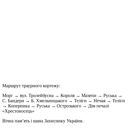
Маршрут траурного кортежу:
Морг → вул. Тролейбусна → Короля → Мазепи → Руська →
С. Бандери → Б. Хмельницького → Теліги → Нечая → Теліги
→ Коперника → Руська → Острозького → Дім печалі
«Хрестоносець»
Вічна пам’ять і шана Захиснику України.