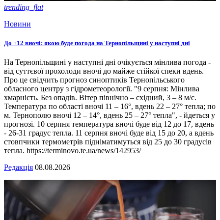
trending_flat
Новини
До +12 вночі: якою буде погода на Тернопільщині у наступні дні
На Тернопільщині у наступні дні очікується мінлива погода -
від суттєвої прохолоди вночі до майже стійкої спеки вдень.
Про це свідчить прогноз синоптиків Тернопільського
обласного центру з гідрометеорології. "9 серпня: Мінлива
хмарність. Без опадів. Вітер північно – східний, 3 – 8 м/с.
Температура по області вночі 11 – 16°, вдень 22 – 27° тепла; по
м. Тернополю вночі 12 – 14°, вдень 25 – 27° тепла", - йдеться у
прогнозі. 10 серпня температура вночі буде від 12 до 17, вдень
- 26-31 градус тепла. 11 серпня вночі буде від 15 до 20, а вдень
стовпчики термометрів підніматимуться від 25 до 30 градусів
тепла. https://terminovo.te.ua/news/142953/
Редакція
08.08.2026