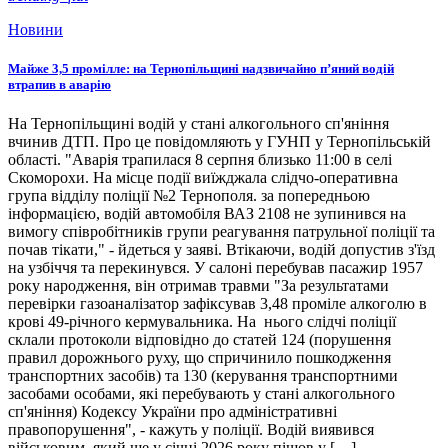
Новини
Майже 3,5 промілле: на Тернопільщині надзвичайно п’яний водій
втрапив в аварію
На Тернопільщині водій у стані алкогольного сп'яніння
вчинив ДТП. Про це повідомляють у ГУНП у Тернопільській
області. "Аварія трапилася 8 серпня близько 11:00 в селі
Скоморохи. На місце події виїжджала слідчо-оперативна
група відділу поліції №2 Тернополя. за попередньою
інформацією, водій автомобіля ВАЗ 2108 не зупинився на
вимогу співробітників групи реагування патрульної поліції та
почав тікати," - йдеться у заяві. Втікаючи, водій допустив з'їзд
на узбіччя та перекинувся. У салоні перебував пасажир 1957
року народження, він отримав травми "За результатами
перевірки газоаналізатор зафіксував 3,48 проміле алкоголю в
крові 49-річного кермувальника. На нього слідчі поліції
склали протоколи відповідно до статей 124 (порушення
правил дорожнього руху, що спричинило пошкодження
транспортних засобів) та 130 (керування транспортними
засобами особами, які перебувають у стані алкогольного
сп'яніння) Кодексу України про адміністративні
правопорушення", - кажуть у поліції. Водій виявився
військовим, який ще у січні 2026 року пішов у […]