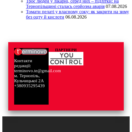
Троє людей у лікарні, серед них – підлітки: на
Тернопільщині сталась серйозна аварія
07.08.2026
Томати пелаті у власному соку: як закрити на зиму
без оцту й кислоти
06.08.2026
ПАРТНЕРИ
Контакти
редакції:
terminovo.te@gmail.com
м. Тернопіль,
Кульчицької 2А
+380935295439