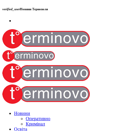
verified_user
Новини Тернополя
Новини
Оперативно
Кримінал
Освіта