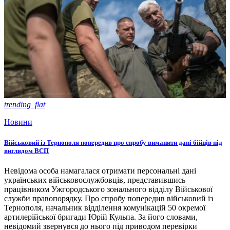
trending_flat
Новини
Військовий із Тернополя попередив про спробу виманити дані бійців під
виглядом ВСП
Невідома особа намагалася отримати персональні дані
українських військовослужбовців, представившись
працівником Ужгородського зонального відділу Військової
служби правопорядку. Про спробу попередив військовий із
Тернополя, начальник відділення комунікацій 50 окремої
артилерійської бригади Юрій Кульпа. За його словами,
невідомий звернувся до нього під приводом перевірки