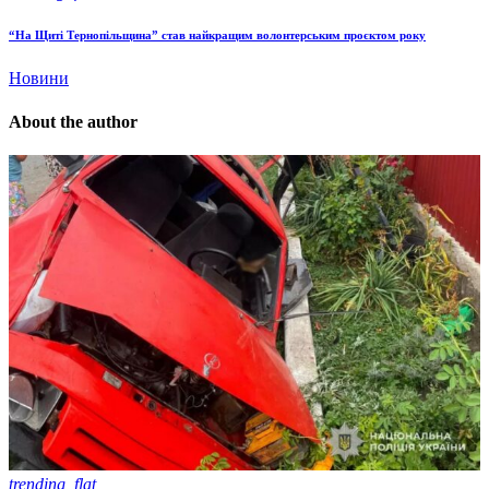
“На Щиті Тернопільщина” став найкращим волонтерським проєктом року
Новини
About the author
trending_flat