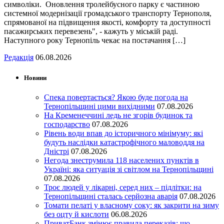
символіки. Оновлення тролейбусного парку є частиною
системної модернізації громадського транспорту Тернополя,
спрямованої на підвищення якості, комфорту та доступності
пасажирських перевезень", - кажуть у міській раді.
Наступного року Тернопіль чекає на постачання […]
Редакція
06.08.2026
Новини
Спека повертається? Якою буде погода на
Тернопільщині цими вихідними
07.08.2026
На Кременеччині ледь не згорів будинок та
господарство
07.08.2026
Рівень води впав до історичного мінімуму: які
будуть наслідки катастрофічного маловоддя на
Дністрі
07.08.2026
Негода знеструмила 118 населених пунктів в
Україні: яка ситуація зі світлом на Тернопільщині
07.08.2026
Троє людей у лікарні, серед них – підлітки: на
Тернопільщині сталась серйозна аварія
07.08.2026
Томати пелаті у власному соку: як закрити на зиму
без оцту й кислоти
06.08.2026
ПриватБанк змінює правила переказів: що