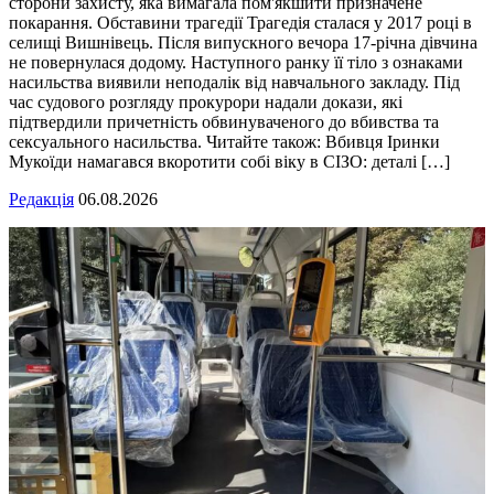
сторони захисту, яка вимагала пом'якшити призначене
покарання. Обставини трагедії Трагедія сталася у 2017 році в
селищі Вишнівець. Після випускного вечора 17-річна дівчина
не повернулася додому. Наступного ранку її тіло з ознаками
насильства виявили неподалік від навчального закладу. Під
час судового розгляду прокурори надали докази, які
підтвердили причетність обвинуваченого до вбивства та
сексуального насильства. Читайте також: Вбивця Іринки
Мукоїди намагався вкоротити собі віку в СІЗО: деталі […]
Редакція
06.08.2026