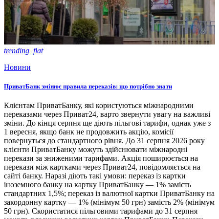
trending_flat
Новини
ПриватБанк змінює правила переказів: що потрібно знати
Клієнтам ПриватБанку, які користуються міжнародними
переказами через Приват24, варто звернути увагу на важливі
зміни. До кінця серпня ще діють пільгові тарифи, однак уже з
1 вересня, якщо банк не продовжить акцію, комісії
повернуться до стандартного рівня. До 31 серпня 2026 року
клієнти ПриватБанку можуть здійснювати міжнародні
перекази за зниженими тарифами. Акція поширюється на
перекази між картками через Приват24, повідомляється на
сайті банку. Наразі діють такі умови: переказ із картки
іноземного банку на картку ПриватБанку — 1% замість
стандартних 1,5%; переказ із валютної картки ПриватБанку на
закордонну картку — 1% (мінімум 50 грн) замість 2% (мінімум
50 грн). Скористатися пільговими тарифами до 31 серпня