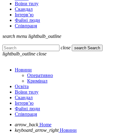
Воїни тилу
Скандал
Інтерв’ю
Файні люди
Співпраця
search
menu
lightbulb_outline
close
search
Search
lightbulb_outline
close
Новини
Оперативно
Кримінал
Освіта
Воїни тилу
Скандал
Інтерв’ю
Файні люди
Співпраця
arrow_back
Home
keyboard_arrow_right
Новини