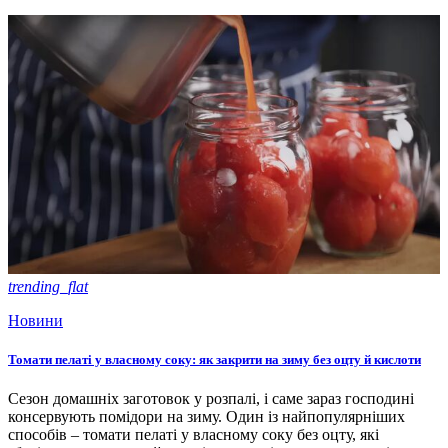
trending_flat
Новини
Томати пелаті у власному соку: як закрити на зиму без оцту й кислоти
Сезон домашніх заготовок у розпалі, і саме зараз господині
консервують помідори на зиму. Один із найпопулярніших
способів – томати пелаті у власному соку без оцту, які