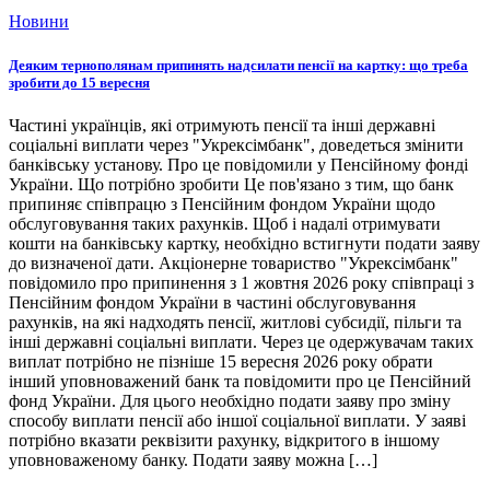
Новини
Деяким тернополянам припинять надсилати пенсії на картку: що треба
зробити до 15 вересня
Частині українців, які отримують пенсії та інші державні
соціальні виплати через "Укрексімбанк", доведеться змінити
банківську установу. Про це повідомили у Пенсійному фонді
України. Що потрібно зробити Це пов'язано з тим, що банк
припиняє співпрацю з Пенсійним фондом України щодо
обслуговування таких рахунків. Щоб і надалі отримувати
кошти на банківську картку, необхідно встигнути подати заяву
до визначеної дати. Акціонерне товариство "Укрексімбанк"
повідомило про припинення з 1 жовтня 2026 року співпраці з
Пенсійним фондом України в частині обслуговування
рахунків, на які надходять пенсії, житлові субсидії, пільги та
інші державні соціальні виплати. Через це одержувачам таких
виплат потрібно не пізніше 15 вересня 2026 року обрати
інший уповноважений банк та повідомити про це Пенсійний
фонд України. Для цього необхідно подати заяву про зміну
способу виплати пенсії або іншої соціальної виплати. У заяві
потрібно вказати реквізити рахунку, відкритого в іншому
уповноваженому банку. Подати заяву можна […]