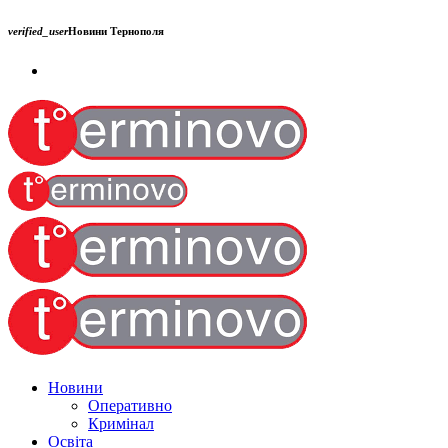
verified_user
Новини Тернополя
Новини
Оперативно
Кримінал
Освіта