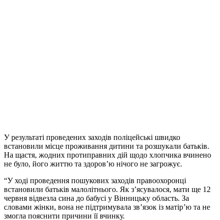
У результаті проведених заходів поліцейські швидко
встановили місце проживання дитини та розшукали батьків.
На щастя, жодних протиправних дій щодо хлопчика вчинено
не було, його життю та здоров’ю нічого не загрожує.
“У ході проведення пошукових заходів правоохоронці
встановили батьків малолітнього. Як з’ясувалося, мати ще 12
червня відвезла сина до бабусі у Вінницьку область. За
словами жінки, вона не підтримувала зв’язок із матір’ю та не
змогла пояснити причини її вчинку.