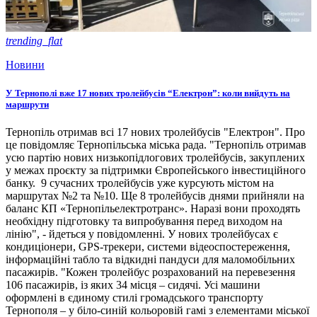
trending_flat
Новини
У Тернополі вже 17 нових тролейбусів “Електрон”: коли вийдуть на
маршрути
Тернопіль отримав всі 17 нових тролейбусів "Електрон". Про
це повідомляє Тернопільська міська рада. "Тернопіль отримав
усю партію нових низькопідлогових тролейбусів, закуплених
у межах проєкту за підтримки Європейського інвестиційного
банку. 9 сучасних тролейбусів уже курсують містом на
маршрутах №2 та №10. Ще 8 тролейбусів днями прийняли на
баланс КП «Тернопільелектротранс». Наразі вони проходять
необхідну підготовку та випробування перед виходом на
лінію", - йдеться у повідомленні. У нових тролейбусах є
кондиціонери, GPS-трекери, системи відеоспостереження,
інформаційні табло та відкидні пандуси для маломобільних
пасажирів. "Кожен тролейбус розрахований на перевезення
106 пасажирів, із яких 34 місця – сидячі. Усі машини
оформлені в єдиному стилі громадського транспорту
Тернополя – у біло-синій кольоровій гамі з елементами міської