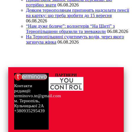
потрібно знати
06.08.2026
Деяким тернополянам припинять надсилати пенсії
на картку: що треба зробити до 15 вересня
06.08.2026
“Нам дуже боляче”: волонтерів “На Щиті” з
Тернопільщини образили та зневажили
06.08.2026
На Тернопільщині судитимуть водія, через якого
загинула жінка
06.08.2026
ПАРТНЕРИ
Контакти
редакції:
terminovo.te@gmail.com
м. Тернопіль,
Кульчицької 2А
+380935295439