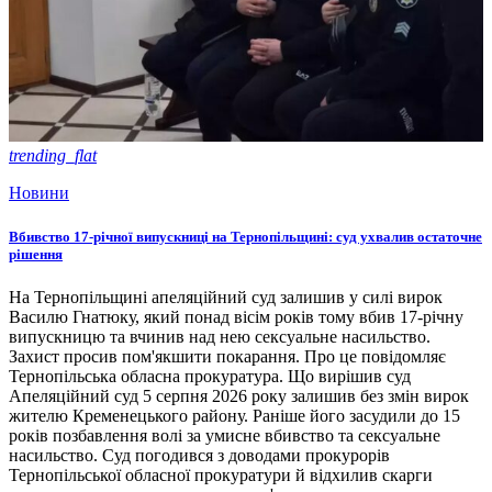
trending_flat
Новини
Вбивство 17-річної випускниці на Тернопільщині: суд ухвалив остаточне
рішення
На Тернопільщині апеляційний суд залишив у силі вирок
Василю Гнатюку, який понад вісім років тому вбив 17-річну
випускницю та вчинив над нею сексуальне насильство.
Захист просив пом'якшити покарання. Про це повідомляє
Тернопільська обласна прокуратура. Що вирішив суд
Апеляційний суд 5 серпня 2026 року залишив без змін вирок
жителю Кременецького району. Раніше його засудили до 15
років позбавлення волі за умисне вбивство та сексуальне
насильство. Суд погодився з доводами прокурорів
Тернопільської обласної прокуратури й відхилив скарги