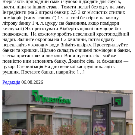
зберігають природний смак і чудово підходять для соусів,
пасти, піци та інших страв. Томати пелаті без оцту на зиму
Інгредієнти (на 2 літрові банки): 2,5-3 кг м'ясистих стиглих
помідорів (типу "сливка") 1 ч. л. солі без гірки на кожну
літрову банку 1 ч. л. цукру (за бажанням, якщо помідори
кислуваті) Як приготувати Відберіть щільні помідори без
пошкоджень. На кожному зробіть невеликий хрестоподібний
надріз. Залийте окропом на 1-2 хвилини, потім одразу
перекладіть у холодну воду. Зніміть шкірку. Простерилізуйте
банки та кришки. Щільно складіть очищені помідори в банки,
злегка притискаючи ложкою. Вони пустять сік і майже
повністю ним заповнять банку. Додайте сіль, за бажанням —
цукор. Стерилізація На дно великої каструлі покладіть
рушник. Поставте банки, накрийте […]
Редакція
06.08.2026