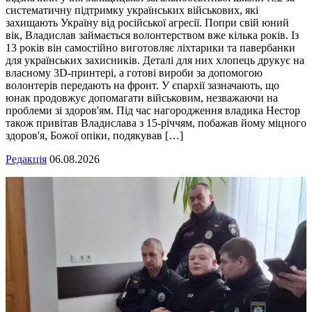
систематичну підтримку українських військових, які
захищають Україну від російської агресії. Попри свій юний
вік, Владислав займається волонтерством вже кілька років. Із
13 років він самостійно виготовляє ліхтарики та павербанки
для українських захисників. Деталі для них хлопець друкує на
власному 3D-принтері, а готові вироби за допомогою
волонтерів передають на фронт. У єпархії зазначають, що
юнак продовжує допомагати військовим, незважаючи на
проблеми зі здоров'ям. Під час нагородження владика Нестор
також привітав Владислава з 15-річчям, побажав йому міцного
здоров'я, Божої опіки, подякував […]
Редакція
06.08.2026