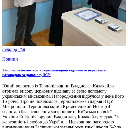
trending_flat
Новини
15-річного волонтера з Тернопільщини відзначили церковною
нагородою за допомогу ЗСУ
Юний волонтер із Тернопільщини Владислав Калакайло
отримав високу церковну відзнаку за свою допомогу
українським військовим. Нагородження відбулося у день його
15-річчя. Про це повідомляє Тернопільська єпархія ПЦУ.
Митрополит Тернопільський і Кременецький Нестор 4
серпня, з благословення митрополита Київського і всієї
України Епіфанія, вручив Владиславу Калакайлу медаль "За
жертовність і любов до України". Церковною нагородою
відзначили учня Заліщицької загальноосвітньої школи №2 за