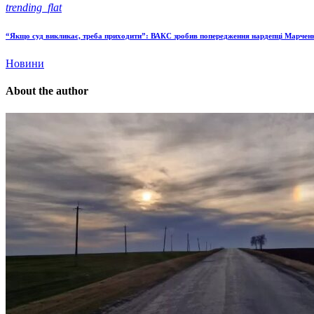
trending_flat
“Якщо суд викликає, треба приходити”: ВАКС зробив попередження нардепці Марчен
Новини
About the author