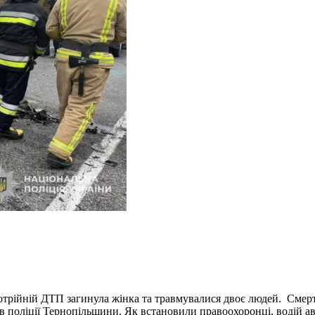
трійній ДТП загинула жінка та травмувалися двоє людей. Смертел
 поліції Тернопільщини. Як встановили правоохоронці, водій авт