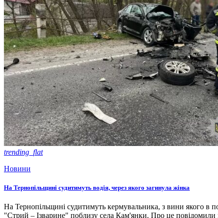
trending_flat
Новини
На Тернопільщині судитимуть водія, через якого загинула жінка
На Тернопільщині судитимуть кермувальника, з вини якого в по
"Стрий – Ізварине" поблизу села Кам'янки. Про це повідомили в