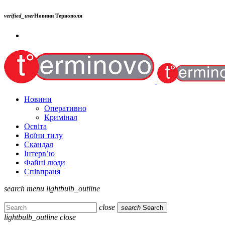
verified_user
Новини Тернополя
Новини
Оперативно
Кримінал
Освіта
Воїни тилу
Скандал
Інтерв’ю
Файні люди
Співпраця
search
menu
lightbulb_outline
close
search
Search
lightbulb_outline
close