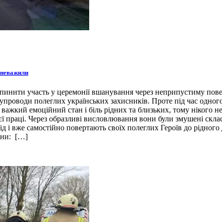
зневажили
инити участь у церемонії вшанування через неприпустиму поведі
упроводи полеглих українських захисників. Проте під час одного
 важкий емоційний стан і біль рідних та близьких, тому нікого 
воєї праці. Через образливі висловлювання вони були змушені ск
д і вже самостійно повертають своїх полеглих Героїв до рідного
ини: […]