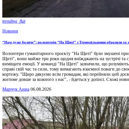
trending_flat
Новини
“Нам дуже боляче”: волонтерів “На Щиті” з Тернопільщини образили та 
Волонтери гуманітарного проєкту "На Щиті" були змушені прип
Щиті", вони майже три роки щодня виїжджають на зустрічі та с
виміщати емоції. У команді "На Щиті" зазначили, що розуміють
справі свій час та сили, тому вимагають взаємної поваги до с
кортежу. "Щиро дякуємо всім громадам, які перейняли цей досві
житиме довше за кожного з нас", - йдеться у дописі. Схожі нов
Марчук Анна
06.08.2026