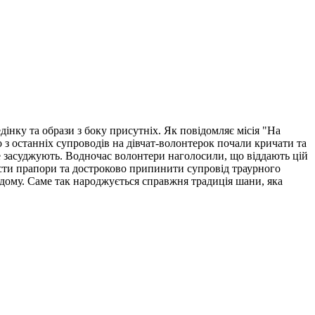
нку та образи з боку присутніх. Як повідомляє місія "На
 з останніх супроводів на дівчат-волонтерок почали кричати та
не засуджують. Водночас волонтери наголосили, що віддають цій
ласти прапори та достроково припинити супровід траурного
 дому. Саме так народжується справжня традиція шани, яка