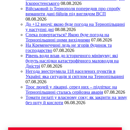
Іскоростенського
08.08.2026
Військовий із Тернополя попередив про спробу
виманити дані бійців під виглядом ВСП
08.08.2026
До +12 вночі: якою буде погода на Тернопільщині
у наступні дні
08.08.2026
Спека повертається? Якою буде погода на
Тернопільщині цими вихідними
07.08.2026
На Кременеччині ледь не згорів будинок та
господарство
07.08.2026
Рівень води впав до історичного мінімуму: які
будуть наслідки катастрофічного маловоддя на
Дністрі
07.08.2026
Негода знеструмила 118 населених пунктів в
Україні: яка ситуація зі світлом на Тернопільщині
07.08.2026
Троє людей у лікарні, серед них – підлітки: на
Тернопільщині сталась серйозна аварія
07.08.2026
Томати пелаті у власному соку: як закрити на зиму
без оцту й кислоти
06.08.2026