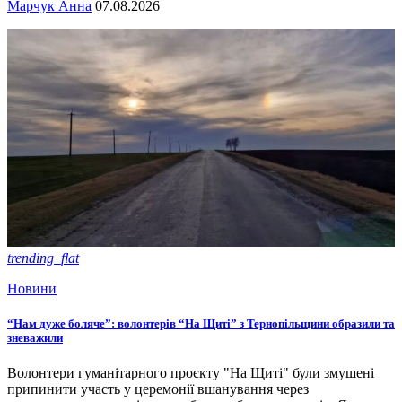
Марчук Анна
07.08.2026
trending_flat
Новини
“Нам дуже боляче”: волонтерів “На Щиті” з Тернопільщини образили та
зневажили
Волонтери гуманітарного проєкту "На Щиті" були змушені
припинити участь у церемонії вшанування через