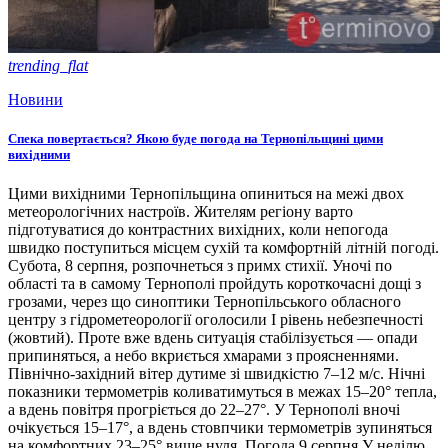
trending_flat
Новини
Спека повертається? Якою буде погода на Тернопільщині цими
вихідними
Цими вихідними Тернопільщина опиниться на межі двох
метеорологічних настроїв. Жителям регіону варто
підготуватися до контрастних вихідних, коли непогода
швидко поступиться місцем сухій та комфортній літній погоді.
Субота, 8 серпня, розпочнеться з примх стихії. Уночі по
області та в самому Тернополі пройдуть короткочасні дощі з
грозами, через що синоптики Тернопільського обласного
центру з гідрометеорології оголосили І рівень небезпечності
(жовтий). Проте вже вдень ситуація стабілізується — опади
припиняться, а небо вкриється хмарами з проясненнями.
Північно-західний вітер дутиме зі швидкістю 7–12 м/с. Нічні
показники термометрів коливатимуться в межах 15–20° тепла,
а вдень повітря прогріється до 22–27°. У Тернополі вночі
очікується 15–17°, а вдень стовпчики термометрів зупиняться
на комфортних 23–25° вище нуля. Погода 9 серпня У неділю,