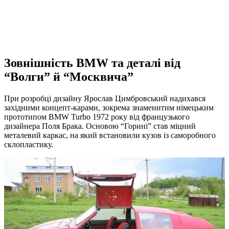
Зовнішність BMW та деталі від
“Волги” й “Москвича”
При розробці дизайну Ярослав Цимбровський надихався
західними концепт-карами, зокрема знаменитим німецьким
прототипом BMW Turbo 1972 року від французького
дизайнера Поля Брака. Основою “Горині” став міцний
металевий каркас, на який встановили кузов із саморобного
склопластику.