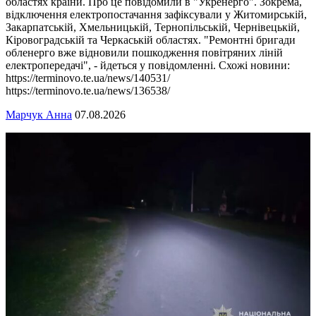
областях країни. Про це повідомили в "Укренерго". Зокрема,
відключення електропостачання зафіксували у Житомирській,
Закарпатській, Хмельницькій, Тернопільській, Чернівецькій,
Кіровоградській та Черкаській областях. "Ремонтні бригади
обленерго вже відновили пошкодження повітряних ліній
електропередачі", - йдеться у повідомленні. Схожі новини:
https://terminovo.te.ua/news/140531/
https://terminovo.te.ua/news/136538/
Марчук Анна
07.08.2026