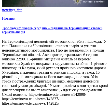
trending_flat
Новини
Троє людей у лікарні, серед них – підлітки: на Тернопільщині сталась
серйозна аварія
На Тернопільщині невнолітній мотоцикліст збив пішохода. У
селі Палашівка на Чортківщині сталася аварія за участю
неповнолітнього мотоцикліста. Про це повідомили в поліції
Тернопільської області. Автопригода трапилася 6 серпня
близько 22:00. 15-річний місцевий житель за кермом
мотоцикла Spark не впорався з керуванням та збив 41-річного
пішохода із Калуша, який рухався проїзною частиною дороги.
Унаслідок зіткнення травми отримали пішохід, а також 15-
річний водій мотоцикла та його пасажир-одноліток. Усіх
трьох постраждалих бригади швидкої медичної допомоги
госпіталізували до лікарні. "У мотоцикліста взяли зразки крові
для перевірки на вміст алкоголю", - йдеться у повідомленні.
Схожі новини: https://terminovo.te.ua/news/142898/
https://terminovo.te.ua/news/142837/
https://terminovo.te.ua/news/142825/