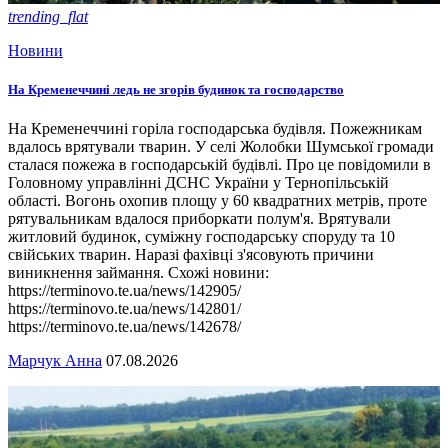
trending_flat
Новини
На Кременеччині ледь не згорів будинок та господарство
На Кременеччині горіла господарська будівля. Пожежникам
вдалось врятували тварин. У селі Жолобки Шумської громади
сталася пожежа в господарській будівлі. Про це повідомили в
Головному управлінні ДСНС України у Тернопільській
області. Вогонь охопив площу у 60 квадратних метрів, проте
рятувальникам вдалося приборкати полум'я. Врятували
житловий будинок, суміжну господарську споруду та 10
свійських тварин. Наразі фахівці з'ясовують причини
виникнення займання. Схожі новини:
https://terminovo.te.ua/news/142905/
https://terminovo.te.ua/news/142801/
https://terminovo.te.ua/news/142678/
Марчук Анна
07.08.2026