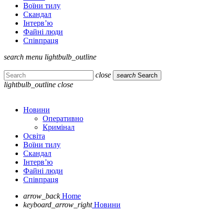
Воїни тилу
Скандал
Інтерв’ю
Файні люди
Співпраця
search
menu
lightbulb_outline
close
search
Search
lightbulb_outline
close
Новини
Оперативно
Кримінал
Освіта
Воїни тилу
Скандал
Інтерв’ю
Файні люди
Співпраця
arrow_back
Home
keyboard_arrow_right
Новини