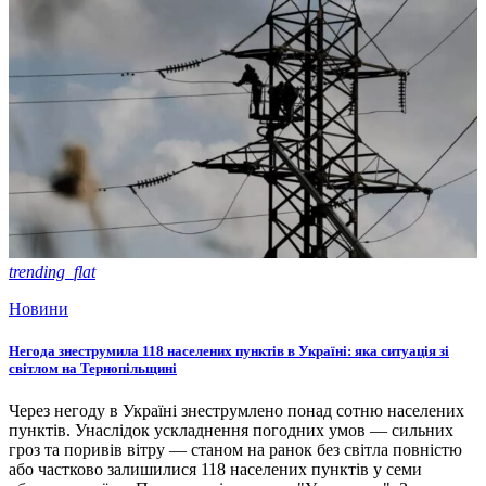
trending_flat
Новини
Негода знеструмила 118 населених пунктів в Україні: яка ситуація зі
світлом на Тернопільщині
Через негоду в Україні знеструмлено понад сотню населених
пунктів. Унаслідок ускладнення погодних умов — сильних
гроз та поривів вітру — станом на ранок без світла повністю
або частково залишилися 118 населених пунктів у семи