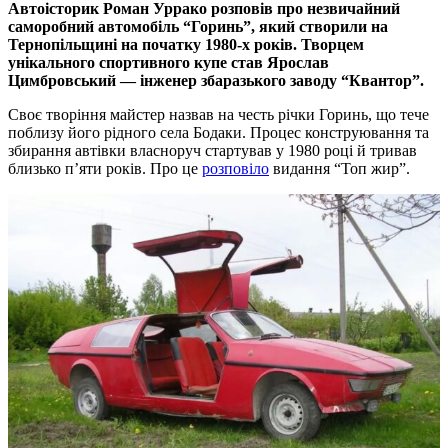
Автоісторик Роман Уррако розповів про незвичайний
саморобний автомобіль “Горинь”, який створили на
Тернопільщині на початку 1980-х років. Творцем
унікального спортивного купе став Ярослав
Цимбровський — інженер збаразького заводу “Квантор”.
Своє творіння майстер назвав на честь річки Горинь, що тече
поблизу його рідного села Бодаки. Процес конструювання та
збирання автівки власноруч стартував у 1980 році й тривав
близько п’яти років. Про це
розповіло
видання “Топ жир”.