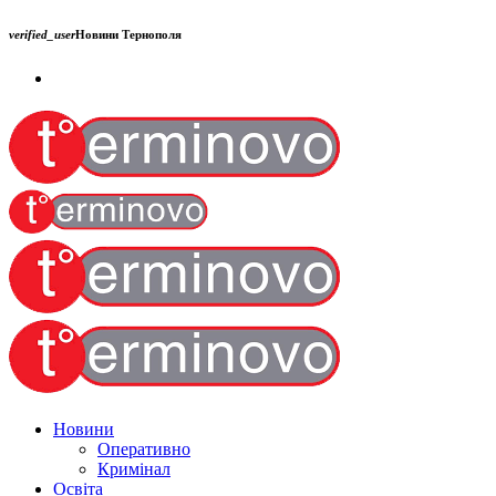
verified_user
Новини Тернополя
Новини
Оперативно
Кримінал
Освіта