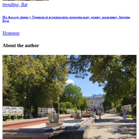
trending_flat
На фасаді ліцею у Тернополі встановлять меморіальну дошку захиснику Андрію
Буді
Новини
About the author