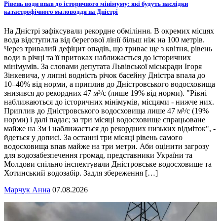
Рівень води впав до історичного мінімуму: які будуть наслідки
катастрофічного маловоддя на Дністрі
На Дністрі зафіксували рекордне обміління. В окремих місцях
вода відступила від берегової лінії більш ніж на 100 метрів.
Через тривалий дефіцит опадів, що триває ще з квітня, рівень
води в річці та її притоках наближається до історичних
мінімумів. За словами депутата Львівської міськради Ігоря
Зінкевича, у липні водність річок басейну Дністра впала до
10–40% від норми, а приплив до Дністровського водосховища
знизився до рекордних 47 м³/с (лише 19% від норми). "Рівні
наближаються до історичних мінімумів, місцями - нижче них.
Приплив до Дністровського водосховища лише 47 м³/с (19%
норми) і далі падає; за три місяці водосховище спрацьоване
майже на 3м і наближається до рекордних низьких відміток", -
йдеться у дописі. За останні три місяці рівень самого
водосховища впав майже на три метри. Аби оцінити загрозу
для водозабезпечення громад, представники України та
Молдови спільно інспектували Дністровське водосховище та
Хотинський водозабір. Задля збереження […]
Марчук Анна
07.08.2026