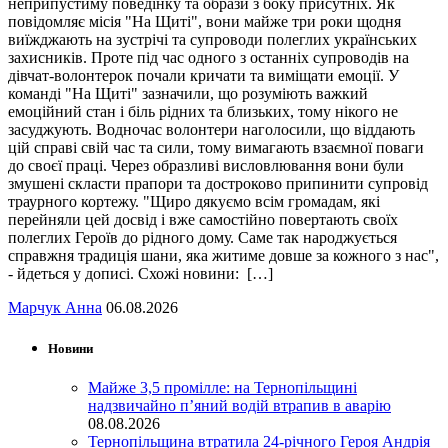
неприпустиму поведінку та образи з боку присутніх. Як
повідомляє місія "На Щиті", вони майже три роки щодня
виїжджають на зустрічі та супроводи полеглих українських
захисників. Проте під час одного з останніх супроводів на
дівчат-волонтерок почали кричати та виміщати емоції. У
команді "На Щиті" зазначили, що розуміють важкий
емоційний стан і біль рідних та близьких, тому нікого не
засуджують. Водночас волонтери наголосили, що віддають
цій справі свій час та сили, тому вимагають взаємної поваги
до своєї праці. Через образливі висловлювання вони були
змушені скласти прапори та достроково припинити супровід
траурного кортежу. "Щиро дякуємо всім громадам, які
перейняли цей досвід і вже самостійно повертають своїх
полеглих Героїв до рідного дому. Саме так народжується
справжня традиція шани, яка житиме довше за кожного з нас",
- йдеться у дописі. Схожі новини: […]
Марчук Анна
06.08.2026
Новини
Майже 3,5 промілле: на Тернопільщині
надзвичайно п’яний водій втрапив в аварію
08.08.2026
Тернопільщина втратила 24-річного Героя Андрія