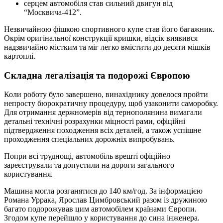
серцем автомобіля став сильний двигун від
“Москвича-412”.
Незвичайною фішкою спортивного купе став його багажник.
Окрім оригінальної конструкції кришки, відсік виявився
надзвичайно містким та міг легко вмістити до десяти мішків
картоплі.
Складна легалізація та подорожі Європою
Коли роботу було завершено, винахіднику довелося пройти
непросту бюрократичну процедуру, щоб узаконити саморобку.
Для отримання держномерів від тернополянина вимагали
детальні технічні розрахунки міцності рами, офіційні
підтвердження походження всіх деталей, а також успішне
проходження спеціальних дорожніх випробувань.
Попри всі труднощі, автомобіль врешті офіційно
зареєстрували та допустили на дороги загального
користування.
Машина могла розганятися до 140 км/год. За інформацією
Романа Уррака, Ярослав Цимбровський разом із дружиною
багато подорожував цим автомобілем країнами Європи.
Згодом купе перейшло у користування до сина інженера.