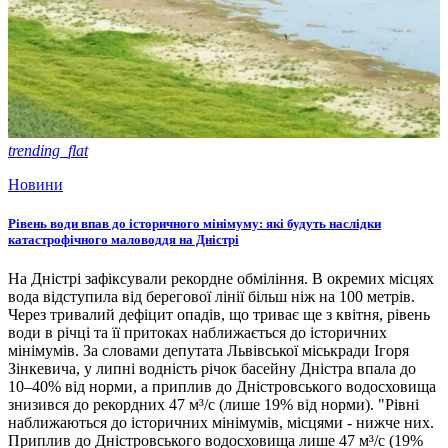
trending_flat
Новини
Рівень води впав до історичного мінімуму: які будуть наслідки
катастрофічного маловоддя на Дністрі
На Дністрі зафіксували рекордне обміління. В окремих місцях
вода відступила від берегової лінії більш ніж на 100 метрів.
Через тривалий дефіцит опадів, що триває ще з квітня, рівень
води в річці та її притоках наближається до історичних
мінімумів. За словами депутата Львівської міськради Ігоря
Зінкевича, у липні водність річок басейну Дністра впала до
10–40% від норми, а приплив до Дністровського водосховища
знизився до рекордних 47 м³/с (лише 19% від норми). "Рівні
наближаються до історичних мінімумів, місцями - нижче них.
Приплив до Дністровського водосховища лише 47 м³/с (19%