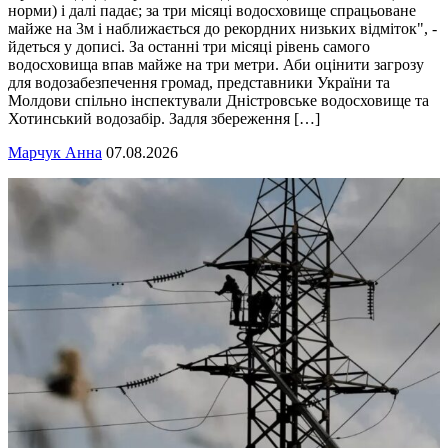
норми) і далі падає; за три місяці водосховище спрацьоване
майже на 3м і наближається до рекордних низьких відміток", -
йдеться у дописі. За останні три місяці рівень самого
водосховища впав майже на три метри. Аби оцінити загрозу
для водозабезпечення громад, представники України та
Молдови спільно інспектували Дністровське водосховище та
Хотинський водозабір. Задля збереження […]
Марчук Анна
07.08.2026