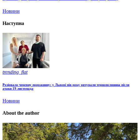
Новини
Наступна
trending_flat
Розірвало черевну порожнину: у Львові пів року рятували тернополянина після
атаки 19 листопада
Новини
About the author