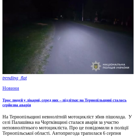
trending_flat
Новини
Троє людей у лікарні, серед них – підлітки: на Тернопільщині сталась
серйозна аварія
На Тернопільщині невнолітній мотоцикліст збив пішохода. У
селі Палашівка на Чортківщині сталася аварія за участю
неповнолітнього мотоцикліста. Про це повідомили в поліції
Тернопільської області. Автопригода трапилася 6 серпня