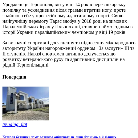
Уродженець Тернополя, він у віці 14 років через лікарську
помилку та ускладнення після травми втратив ногу, проте
знайшов себе у професійному адаптивному спорті. Свою
найгучнішу перемогу Тарас здобув у 2018 році на зимових
Паралімпійських іграх у Пхьончхані, ставши наймолодшим в
історії України паралімпійським чемпіоном у віці 19 років.
За визначні спортивні досягнення та піднесення міжнародного
авторитету України нагороджений орденом «За заслуги» III та
II ступенів. Наразі спортсмен активно долучається до
розвитку ветеранського руху та адаптивних дисциплін на
рідній Тернопільщині.
Попередня
trending_flat
Купівля будинку: чому важливо оцінювати не лише будинок, а й ділянку