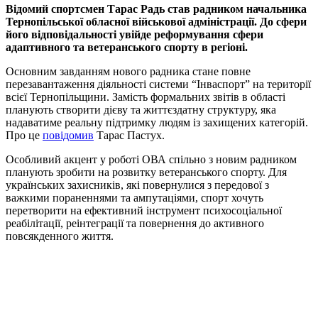
Відомий спортсмен Тарас Радь став радником начальника
Тернопільської обласної військової адміністрації. До сфери
його відповідальності увійде реформування сфери
адаптивного та ветеранського спорту в регіоні.
Основним завданням нового радника стане повне
перезавантаження діяльності системи “Інваспорт” на території
всієї Тернопільщини. Замість формальних звітів в області
планують створити дієву та життєздатну структуру, яка
надаватиме реальну підтримку людям із захищених категорій.
Про це
повідомив
Тарас Пастух.
Особливий акцент у роботі ОВА спільно з новим радником
планують зробити на розвитку ветеранського спорту. Для
українських захисників, які повернулися з передової з
важкими пораненнями та ампутаціями, спорт хочуть
перетворити на ефективний інструмент психосоціальної
реабілітації, реінтеграції та повернення до активного
повсякденного життя.