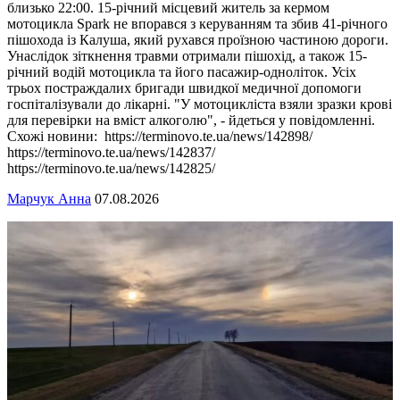
близько 22:00. 15-річний місцевий житель за кермом
мотоцикла Spark не впорався з керуванням та збив 41-річного
пішохода із Калуша, який рухався проїзною частиною дороги.
Унаслідок зіткнення травми отримали пішохід, а також 15-
річний водій мотоцикла та його пасажир-одноліток. Усіх
трьох постраждалих бригади швидкої медичної допомоги
госпіталізували до лікарні. "У мотоцикліста взяли зразки крові
для перевірки на вміст алкоголю", - йдеться у повідомленні.
Схожі новини: https://terminovo.te.ua/news/142898/
https://terminovo.te.ua/news/142837/
https://terminovo.te.ua/news/142825/
Марчук Анна
07.08.2026