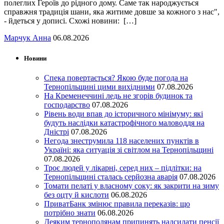
полеглих Героїв до рідного дому. Саме так народжується
справжня традиція шани, яка житиме довше за кожного з нас",
- йдеться у дописі. Схожі новини: […]
Марчук Анна
06.08.2026
Новини
Спека повертається? Якою буде погода на
Тернопільщині цими вихідними
07.08.2026
На Кременеччині ледь не згорів будинок та
господарство
07.08.2026
Рівень води впав до історичного мінімуму: які
будуть наслідки катастрофічного маловоддя на
Дністрі
07.08.2026
Негода знеструмила 118 населених пунктів в
Україні: яка ситуація зі світлом на Тернопільщині
07.08.2026
Троє людей у лікарні, серед них – підлітки: на
Тернопільщині сталась серйозна аварія
07.08.2026
Томати пелаті у власному соку: як закрити на зиму
без оцту й кислоти
06.08.2026
ПриватБанк змінює правила переказів: що
потрібно знати
06.08.2026
Деяким тернополянам припинять надсилати пенсії