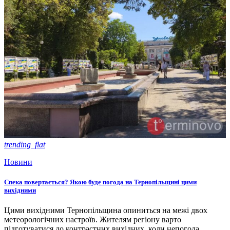
trending_flat
Новини
Спека повертається? Якою буде погода на Тернопільщині цими
вихідними
Цими вихідними Тернопільщина опиниться на межі двох
метеорологічних настроїв. Жителям регіону варто
підготуватися до контрастних вихідних, коли непогода