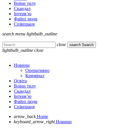
Воїни тилу
Скандал
Інтерв’ю
Файні люди
Співпраця
search
menu
lightbulb_outline
close
search
Search
lightbulb_outline
close
Новини
Оперативно
Кримінал
Освіта
Воїни тилу
Скандал
Інтерв’ю
Файні люди
Співпраця
arrow_back
Home
keyboard_arrow_right
Новини