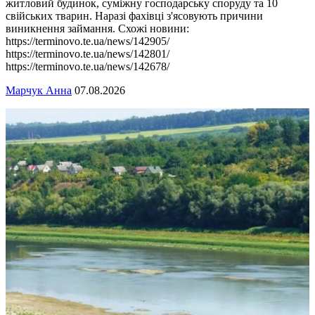
житловий будинок, суміжну господарську споруду та 10
свійських тварин. Наразі фахівці з'ясовують причини
виникнення займання. Схожі новини:
https://terminovo.te.ua/news/142905/
https://terminovo.te.ua/news/142801/
https://terminovo.te.ua/news/142678/
Марчук Анна
07.08.2026