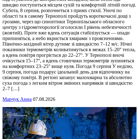
швидко поступиться місцем сухій та комфортній літній погоді.
Субота, 8 серпня, розпочнеться з примх стихії. Уночі по
області та в самому Тернополі пройдуть короткочасні дощі з
грозами, через що синоптики Тернопільського обласного
центру з гідрометеорології оголосили І рівень небезпечності
(жовтий). Проте вже вдень ситуація стабілізується — опади
припиняться, а небо вкриється хмарами з проясненнями.
Північно-західний вітер дутиме зі швидкістю 7–12 м/с. Нічні
показники термометрів коливатимуться в межах 15–20° тепла,
а вдень повітря прогріється до 22–27°. У Тернополі вночі
очікується 15–17°, а вдень стовпчики термометрів зупиняться
на комфортних 23–25° вище нуля. Погода 9 серпня У неділю,
9 серпня, погода подарує ідеальний день для відпочинку на
свіжому повітрі. В регіоні запанує малохмарна та абсолютно
суха погода з легким вітром змінних напрямків зі швидкістю
2–7 […]
Марчук Анна
07.08.2026