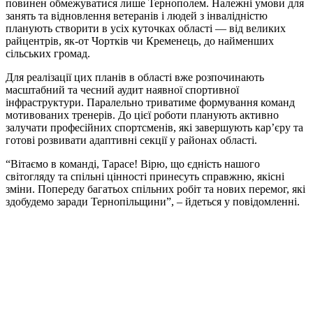
повинен обмежуватися лише Тернополем. Належні умови для
занять та відновлення ветеранів і людей з інвалідністю
планують створити в усіх куточках області — від великих
райцентрів, як-от Чортків чи Кременець, до найменших
сільських громад.
Для реалізації цих планів в області вже розпочинають
масштабний та чесний аудит наявної спортивної
інфраструктури. Паралельно триватиме формування команд
мотивованих тренерів. До цієї роботи планують активно
залучати професійних спортсменів, які завершують кар’єру та
готові розвивати адаптивні секції у районах області.
“Вітаємо в команді, Тарасе! Вірю, що єдність нашого
світогляду та спільні цінності принесуть справжню, якісні
зміни. Попереду багатьох спільних робіт та нових перемог, які
здобудемо заради Тернопільщини”, – йдеться у повідомленні.