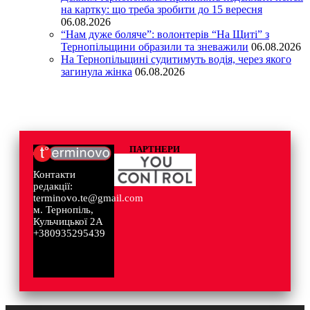
на картку: що треба зробити до 15 вересня
06.08.2026
“Нам дуже боляче”: волонтерів “На Щиті” з
Тернопільщини образили та зневажили
06.08.2026
На Тернопільщині судитимуть водія, через якого
загинула жінка
06.08.2026
ПАРТНЕРИ
Контакти
редакції:
terminovo.te@gmail.com
м. Тернопіль,
Кульчицької 2А
+380935295439