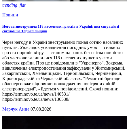
trending_flat
Новини
Негода знеструмила 118 населених пунктів в Україні: яка ситуація зі
світлом на Тернопільщині
Через негоду в Україні знеструмлено понад сотню населених
пунктів. Унаслідок ускладнення погодних умов — сильних
гроз та поривів вітру — станом на ранок без світла повністю
або частково залишилися 118 населених пунктів у семи
областях країни. Про це повідомили в "Укренерго". Зокрема,
відключення електропостачання зафіксували у Житомирській,
Закарпатській, Хмельницькій, Тернопільській, Чернівецькій,
Кіровоградській та Черкаській областях. "Ремонтні бригади
обленерго вже відновили пошкодження повітряних ліній
електропередачі", - йдеться у повідомленні. Схожі новини:
https://terminovo.te.ua/news/140531/
https://terminovo.te.ua/news/136538/
Марчук Анна
07.08.2026