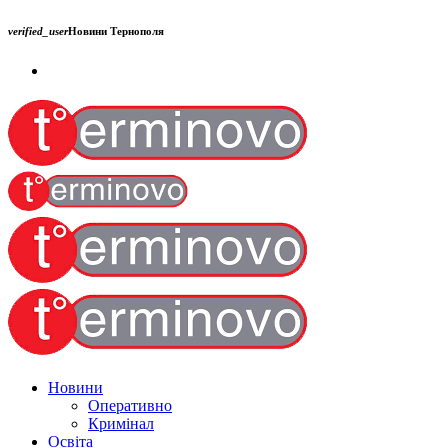
verified_user
Новини Тернополя
Новини
Оперативно
Кримінал
Освіта