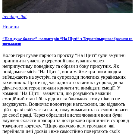
trending_flat
Новини
“Нам дуже боляче”: волонтерів “На Щиті” з Тернопільщини образили та
зневажили
Волонтери гуманітарного проєкту "На Щиті" були змушені
припинити участь у церемонії вшанування через
неприпустиму поведінку та образи з боку присутніх. Як
повідомляє місія "На Щиті", вони майже три роки щодня
виїжджають на зустрічі та супроводи полеглих українських
захисників. Проте під час одного з останніх супроводів на
дівчат-волонтерок почали кричати та виміщати емоції. У
команді "На Щиті" зазначили, що розуміють важкий
емоційний стан і біль рідних та близьких, тому нікого не
засуджують. Водночас волонтери наголосили, що віддають
цій справі свій час та сили, тому вимагають взаємної поваги
до своєї праці. Через образливі висловлювання вони були
змушені скласти прапори та достроково припинити супровід
траурного кортежу. "Щиро дякуємо всім громадам, які
перейняли цей досвід і вже самостійно повертають своїх