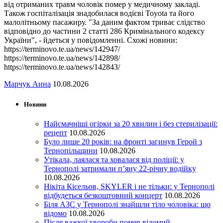
від отриманих травм чоловік помер у медичному закладі.
Також госпіталізація знадобилася водієві Toyota та його
малолітньому пасажиру. "За даним фактом триває слідство
відповідно до частини 2 статті 286 Кримінального кодексу
України", - йдеться у повідомленні. Схожі новини:
https://terminovo.te.ua/news/142947/
https://terminovo.te.ua/news/142898/
https://terminovo.te.ua/news/142843/
Марчук Анна
10.08.2026
Новини
Найсмачніші огірки за 20 хвилин і без стерилізації:
рецепт
10.08.2026
Було лише 20 років: на фронті загинув Герой з
Тернопільщини
10.08.2026
Утікала, лаялася та ховалася від поліції: у
Тернополі затримали п’яну 22-річну водійку
10.08.2026
Нікіта Кісельов, SKYLER і не тільки: у Тернополі
відбудеться безкоштовний концерт
10.08.2026
Біля АЗС у Тернополі знайшли тіло чоловіка: що
відомо
10.08.2026
Після важкої хвороби помер відомий