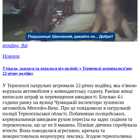
trending_flat
Новини
Утікала, лаялася та ховалася від поліції: у Тернополі затримали п’яну
22-річну водійку
У Тернополі патрульні затримали 22-річну водійку, яка п'яною
керувала автомобілем у комендантську годину. Раніше жінці
виписали штраф за перевищення швидкості. Близько 4-ї
години ранку на вулиці Чумацькій інспектори зупинили
автомобіль Mercedes-Benz. Про це повідомили в патрульній
поліції Тернопільської області. Побачивши поліцейських,
кермувальниця швидким рухом пересіла на заднє сидіння та
переконувала, що це не її машина. Пізніше дівчина спробувала
втекти. Вона поводилася агресивно, кричала та
використовувала нецензурну лексику. Згодом тернополянка