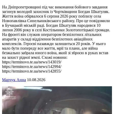
На Дніпропетровщині під час виконання бойового завдання
загинув молодий захисник із Чортківщини Богдан Шкатуляк.
Життя воїна обірвалося 6 серпня 2026 року поблизу села
Новопавлівка Синельниківського району. Про це повідомили
в Бучацькій міській раді. Богдан Шкатуляк народився 10
липня 2006 року в селі Костільники Золотопотіцької громади.
На фронті він служив оператором безпілотних літальних
апаратів у складі відділення безпілотних авіаційних
комплексів. Героєві назавжди залишиться 20 років. У нього
мало бути попереду все життя, мрії та плани, але війна
безжально забрала юного воїна, який зі зброєю в руках встав
на захист рідної землі. Схожі новини:
https://terminovo.te.ua/news/143019/
https://terminovo.te.ua/news/142994/
https://terminovo.te.ua/news/142855/
Марчук Анна
10.08.2026