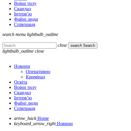
Воїни тилу
Скандал
Інтерв’ю
Файні люди
Співпраця
search
menu
lightbulb_outline
close
search
Search
lightbulb_outline
close
Новини
Оперативно
Кримінал
Освіта
Воїни тилу
Скандал
Інтерв’ю
Файні люди
Співпраця
arrow_back
Home
keyboard_arrow_right
Новини