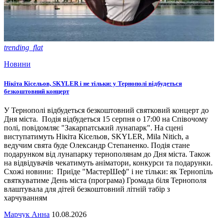
trending_flat
Новини
Нікіта Кісельов, SKYLER і не тільки: у Тернополі відбудеться
безкоштовний концерт
У Тернополі відбудеться безкоштовний святковий концерт до
Дня міста. Подія відбудеться 15 серпня о 17:00 на Співочому
полі, повідомляє "Закарпатський лунапарк". На сцені
виступатимуть Нікіта Кісельов, SKYLER, Mila Nitich, а
ведучим свята буде Олександр Степаненко. Подія стане
подарунком від лунапарку тернополянам до Дня міста. Також
на відвідувачів чекатимуть аніматори, конкурси та подарунки.
Схожі новини: Приїде "МастерШеф" і не тільки: як Тернопіль
святкуватиме День міста (програма) Громада біля Тернополя
влаштувала для дітей безкоштовний літній табір з
харчуванням
Марчук Анна
10.08.2026