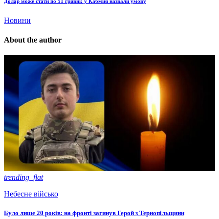
Долар може стати по 51 гривні: у Кабміні назвали умову
Новини
About the author
trending_flat
Небесне військо
Було лише 20 років: на фронті загинув Герой з Тернопільщини