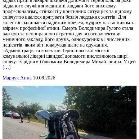
віддав праці в лікарні швидкої допомоги Тернополя. За роки
відданого служіння медицині завдяки його високому
професіоналізму, стійкості у критичних ситуаціях та щирому
співчуттю вдалося врятувати безліч людських життів. Для
колег він залишався надійним плечем, мудрим наставником та
взірцем професійної етики. Смерть Володимира Гулого стала
важкою та непоправною втратою для всього колективу
медичного закладу, його друзів, однокурсників і численних
пацієнтів, яким він подарував шанс на одужання.
"Адміністрація та колектив Тернопільської міської
комунальної лікарні швидкої допомоги висловлюють щирі
співчуття рідним і близьким Володимира Михайловича. У цей
[…]
Марчук Анна
10.08.2026