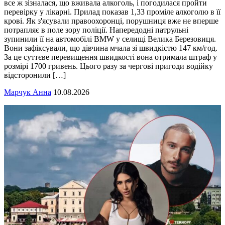
все ж зізналася, що вживала алкоголь, і погодилася пройти
перевірку у лікарні. Прилад показав 1,33 проміле алкоголю в її
крові. Як з'ясували правоохоронці, порушниця вже не вперше
потрапляє в поле зору поліції. Напередодні патрульні
зупинили її на автомобілі BMW у селищі Велика Березовиця.
Вони зафіксували, що дівчина мчала зі швидкістю 147 км/год.
За це суттєве перевищення швидкості вона отримала штраф у
розмірі 1700 гривень. Цього разу за чергові пригоди водійку
відсторонили […]
Марчук Анна
10.08.2026