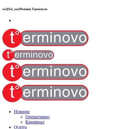
verified_user
Новини Тернополя
Новини
Оперативно
Кримінал
Освіта