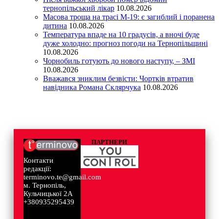
тернопільський лікар
10.08.2026
Масова троща на трасі М-19: є загиблий і поранена
дитина
10.08.2026
Температура впаде на 10 градусів, а вночі буде
дуже холодно: прогноз погоди на Тернопільщині
10.08.2026
Чорнобиль готують до нового наступу, – ЗМІ
10.08.2026
Вважався зниклим безвісти: Чортків втратив
навідника Романа Склярчука
10.08.2026
ПАРТНЕРИ
Контакти
редакції:
terminovo.te@gmail.com
м. Тернопіль,
Кульчицької 2А
+380935295439