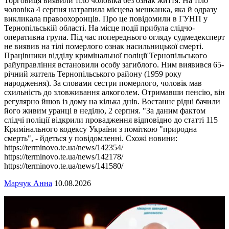
Торговиця виявили тіло чоловіка без ознак життя. На тіло
чоловіка 4 серпня натрапила місцева мешканка, яка й одразу
викликала правоохоронців. Про це повідомили в ГУНП у
Тернопільській області. На місце події прибула слідчо-
оперативна група. Під час попереднього огляду судмедексперт
не виявив на тілі померлого ознак насильницької смерті.
Працівники відділу кримінальної поліції Тернопільського
райуправління встановили особу загиблого. Ним виявився 65-
річний житель Тернопільського району (1959 року
народження). За словами сестри померлого, чоловік мав
схильність до зловживання алкоголем. Отримавши пенсію, він
регулярно йшов із дому на кілька днів. Востаннє рідні бачили
його живим уранці в неділю, 2 серпня. "За даним фактом
слідчі поліції відкрили провадження відповідно до статті 115
Кримінального кодексу України з поміткою "природна
смерть", - йдеться у повідомленні. Схожі новини:
https://terminovo.te.ua/news/142354/
https://terminovo.te.ua/news/142178/
https://terminovo.te.ua/news/141580/
Марчук Анна
10.08.2026