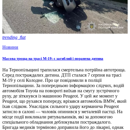
trending_flat
Новини
Масова троща на трасі М-19: є загиблий і поранена дитина
На Тернопільщині трапилася смертельна потрійна автотроща.
Серед постраждалих дитина. ДТП сталася 7 серпня на трасі
М-19 у селі Колодне. Про це повідомили в поліції
Тернопільщини. За попередньою інформацією слідчих, водій
автомобіля Toyota на повороті виїхав на смугу зустрічного
руху, де зіткнувся із машиною Peugeot. У цей же момент у
Peugeot, що рухався попереду, врізався автомобіль BMW, який
їхав слідком. Унаслідок сильного удару керманича Peugeot
затисло в салоні — чоловік опинився у металевій пастці. На
місце події викликали рятувальників, які за допомогою
спеціального обладнання деблокували постраждалого.
Бригада медиків терміново доправила його до лікарні, однак