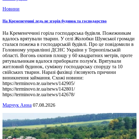
Новини
На Кременеччині ледь не згорів будинок та господарство
На Кременеччині горіла господарська будівля. Пожежникам
вдалось врятували тварин. У селі Жолобки Шумської громади
сталася пожежа в господарській будівлі. Про це повідомили в
Головному управлінні ДСНС України у Тернопільській
області. Вогонь охопив площу у 60 квадратних метрів, проте
рятувальникам вдалося приборкати полум'я. Врятували
житловий будинок, суміжну господарську споруду та 10
свійських тварин. Наразі фахівці з'ясовують причини
виникнення займання. Схожі новини:
https://terminovo.te.ua/news/142905/
https://terminovo.te.ua/news/142801/
https://terminovo.te.ua/news/142678/
Марчук Анна
07.08.2026