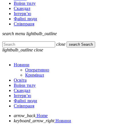
Воїни тилу
Скандал
Інтерв’ю
Файні люди
Співпраця
search
menu
lightbulb_outline
close
search
Search
lightbulb_outline
close
Новини
Оперативно
Кримінал
Освіта
Воїни тилу
Скандал
Інтерв’ю
Файні люди
Співпраця
arrow_back
Home
keyboard_arrow_right
Новини