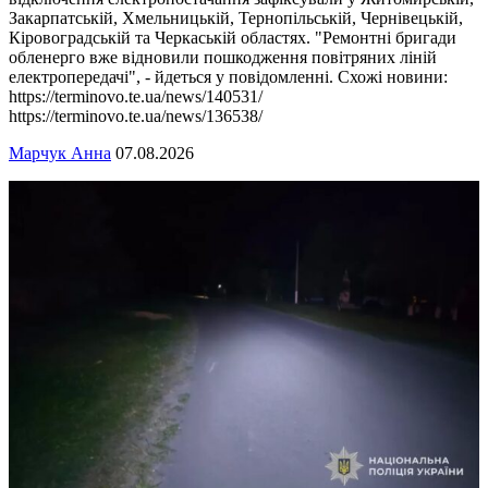
Закарпатській, Хмельницькій, Тернопільській, Чернівецькій,
Кіровоградській та Черкаській областях. "Ремонтні бригади
обленерго вже відновили пошкодження повітряних ліній
електропередачі", - йдеться у повідомленні. Схожі новини:
https://terminovo.te.ua/news/140531/
https://terminovo.te.ua/news/136538/
Марчук Анна
07.08.2026