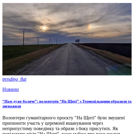
trending_flat
Новини
“Нам дуже боляче”: волонтерів “На Щиті” з Тернопільщини образили та
зневажили
Волонтери гуманітарного проєкту "На Щиті" були змушені
припинити участь у церемонії вшанування через
неприпустиму поведінку та образи з боку присутніх. Як
повідомляє місія "На Щиті", вони майже три роки щодня