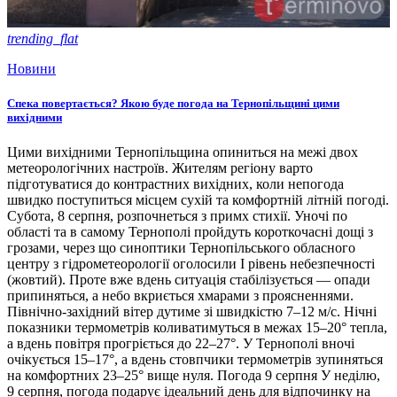
trending_flat
Новини
Спека повертається? Якою буде погода на Тернопільщині цими
вихідними
Цими вихідними Тернопільщина опиниться на межі двох
метеорологічних настроїв. Жителям регіону варто
підготуватися до контрастних вихідних, коли непогода
швидко поступиться місцем сухій та комфортній літній погоді.
Субота, 8 серпня, розпочнеться з примх стихії. Уночі по
області та в самому Тернополі пройдуть короткочасні дощі з
грозами, через що синоптики Тернопільського обласного
центру з гідрометеорології оголосили І рівень небезпечності
(жовтий). Проте вже вдень ситуація стабілізується — опади
припиняться, а небо вкриється хмарами з проясненнями.
Північно-західний вітер дутиме зі швидкістю 7–12 м/с. Нічні
показники термометрів коливатимуться в межах 15–20° тепла,
а вдень повітря прогріється до 22–27°. У Тернополі вночі
очікується 15–17°, а вдень стовпчики термометрів зупиняться
на комфортних 23–25° вище нуля. Погода 9 серпня У неділю,
9 серпня, погода подарує ідеальний день для відпочинку на