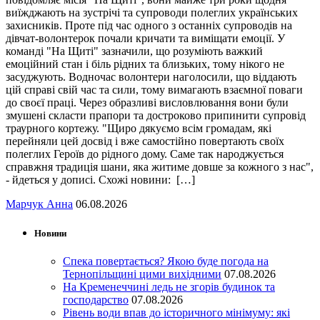
виїжджають на зустрічі та супроводи полеглих українських
захисників. Проте під час одного з останніх супроводів на
дівчат-волонтерок почали кричати та виміщати емоції. У
команді "На Щиті" зазначили, що розуміють важкий
емоційний стан і біль рідних та близьких, тому нікого не
засуджують. Водночас волонтери наголосили, що віддають
цій справі свій час та сили, тому вимагають взаємної поваги
до своєї праці. Через образливі висловлювання вони були
змушені скласти прапори та достроково припинити супровід
траурного кортежу. "Щиро дякуємо всім громадам, які
перейняли цей досвід і вже самостійно повертають своїх
полеглих Героїв до рідного дому. Саме так народжується
справжня традиція шани, яка житиме довше за кожного з нас",
- йдеться у дописі. Схожі новини: […]
Марчук Анна
06.08.2026
Новини
Спека повертається? Якою буде погода на
Тернопільщині цими вихідними
07.08.2026
На Кременеччині ледь не згорів будинок та
господарство
07.08.2026
Рівень води впав до історичного мінімуму: які