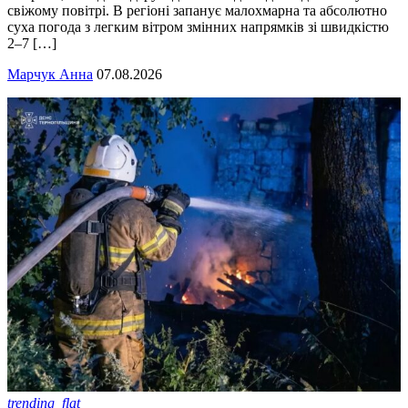
свіжому повітрі. В регіоні запанує малохмарна та абсолютно
суха погода з легким вітром змінних напрямків зі швидкістю
2–7 […]
Марчук Анна
07.08.2026
trending_flat