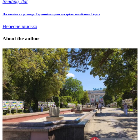
trending_flat
На колінах громада Тернопільщини зустріла загиблого Героя
Небесне військо
About the author