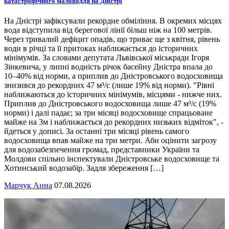
катастрофічного маловоддя на Дністрі
На Дністрі зафіксували рекордне обміління. В окремих місцях
вода відступила від берегової лінії більш ніж на 100 метрів.
Через тривалий дефіцит опадів, що триває ще з квітня, рівень
води в річці та її притоках наближається до історичних
мінімумів. За словами депутата Львівської міськради Ігоря
Зінкевича, у липні водність річок басейну Дністра впала до
10–40% від норми, а приплив до Дністровського водосховища
знизився до рекордних 47 м³/с (лише 19% від норми). "Рівні
наближаються до історичних мінімумів, місцями - нижче них.
Приплив до Дністровського водосховища лише 47 м³/с (19%
норми) і далі падає; за три місяці водосховище спрацьоване
майже на 3м і наближається до рекордних низьких відміток", -
йдеться у дописі. За останні три місяці рівень самого
водосховища впав майже на три метри. Аби оцінити загрозу
для водозабезпечення громад, представники України та
Молдови спільно інспектували Дністровське водосховище та
Хотинський водозабір. Задля збереження […]
Марчук Анна
07.08.2026