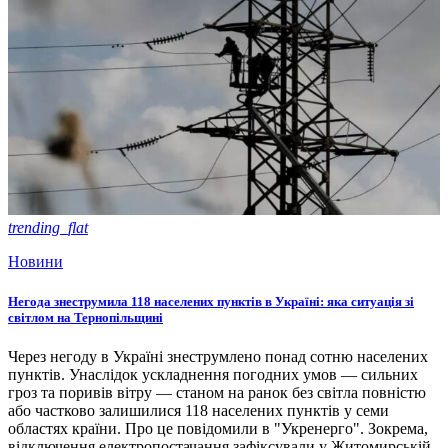
trending_flat
Новини
Негода знеструмила 118 населених пунктів в Україні: яка ситуація зі
світлом на Тернопільщині
Через негоду в Україні знеструмлено понад сотню населених
пунктів. Унаслідок ускладнення погодних умов — сильних
гроз та поривів вітру — станом на ранок без світла повністю
або частково залишилися 118 населених пунктів у семи
областях країни. Про це повідомили в "Укренерго". Зокрема,
відключення електропостачання зафіксували у Житомирській,