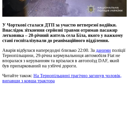
У Чорткові сталася ДТП за участю нетверезої водійки.
Внаслідок зіткнення серйозні травми отримав пасажир
легковика – 20-річний житель села Біла, якого у важкому
стані госпіталізували до реанімаційного відділення.
Аварія відбулася напередодні близько 22:00. За
даними
поліції
Тернопільщини, 29-річна кермувальниця автомобіля Fiat не
впоралася з керуванням та врізалася в автопоїзд DAF, який
був припаркований на узбіччі дороги.
Читайте також:
На Тернопільщині трагічно загинув чоловік,
випавши з ковша трактора