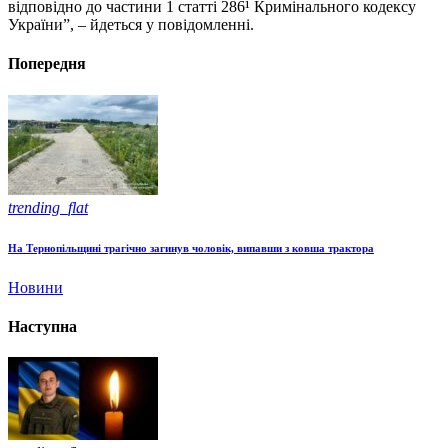
відповідно до частини 1 статті 286¹ Кримінального кодексу
України”, – йдеться у повідомленні.
Попередня
trending_flat
На Тернопільщині трагічно загинув чоловік, випавши з ковша трактора
Новини
Наступна