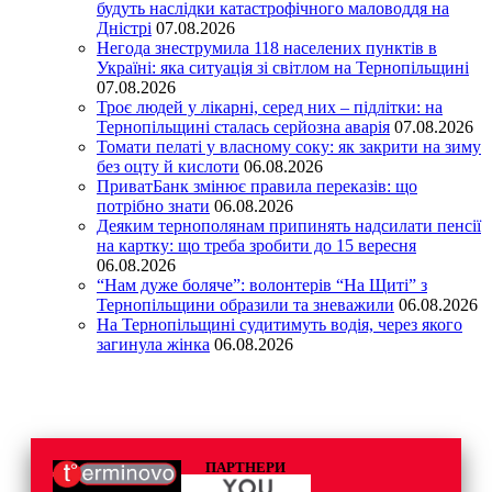
будуть наслідки катастрофічного маловоддя на
Дністрі
07.08.2026
Негода знеструмила 118 населених пунктів в
Україні: яка ситуація зі світлом на Тернопільщині
07.08.2026
Троє людей у лікарні, серед них – підлітки: на
Тернопільщині сталась серйозна аварія
07.08.2026
Томати пелаті у власному соку: як закрити на зиму
без оцту й кислоти
06.08.2026
ПриватБанк змінює правила переказів: що
потрібно знати
06.08.2026
Деяким тернополянам припинять надсилати пенсії
на картку: що треба зробити до 15 вересня
06.08.2026
“Нам дуже боляче”: волонтерів “На Щиті” з
Тернопільщини образили та зневажили
06.08.2026
На Тернопільщині судитимуть водія, через якого
загинула жінка
06.08.2026
ПАРТНЕРИ