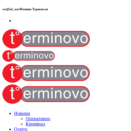
verified_user
Новини Тернополя
Новини
Оперативно
Кримінал
Освіта