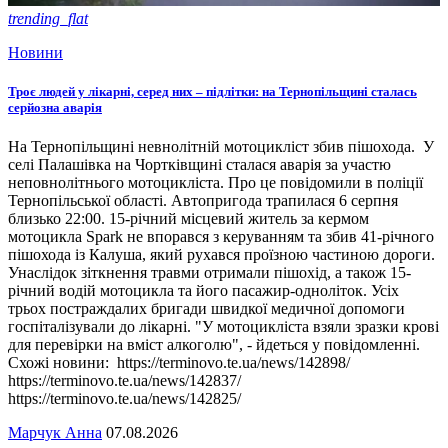
trending_flat
Новини
Троє людей у лікарні, серед них – підлітки: на Тернопільщині сталась
серйозна аварія
На Тернопільщині невнолітній мотоцикліст збив пішохода. У
селі Палашівка на Чортківщині сталася аварія за участю
неповнолітнього мотоцикліста. Про це повідомили в поліції
Тернопільської області. Автопригода трапилася 6 серпня
близько 22:00. 15-річний місцевий житель за кермом
мотоцикла Spark не впорався з керуванням та збив 41-річного
пішохода із Калуша, який рухався проїзною частиною дороги.
Унаслідок зіткнення травми отримали пішохід, а також 15-
річний водій мотоцикла та його пасажир-одноліток. Усіх
трьох постраждалих бригади швидкої медичної допомоги
госпіталізували до лікарні. "У мотоцикліста взяли зразки крові
для перевірки на вміст алкоголю", - йдеться у повідомленні.
Схожі новини: https://terminovo.te.ua/news/142898/
https://terminovo.te.ua/news/142837/
https://terminovo.te.ua/news/142825/
Марчук Анна
07.08.2026