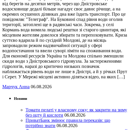
від берегів на десятки метрів, через що Дністровське
водосховище дедалі більше нагадує своє давнє річище, а на
окремих осушених ділянках дна вже їздить транспорт. Про це
повідомляє "Телеграф". На Буковині спад рівня води оголив
території, затоплені ще в радянські часи. Зокрема, у селі
Кормань вода вимила людські рештки зі старого цвинтаря, які
місцевим жителям довелося збирати та перепоховувати. Криза
суттєво вдарила й по сусідній Молдові, де на місяць
запровадили режим надзвичайної ситуації у сфері
водопостачання та ввели суворі ліміти на споживання води.
Для економії ресурсів Україна та Молдова спільно зменшили
скиди води з Дністровського гідровузла. За застереженнями
гідрологів, наразі до критично низьких позначок
наближається рівень води не лише в Дністрі, а й у річках Прут
і Серет. У Мережі місцеві активно діляться відео, на яких […]
Марчук Анна
06.08.2026
Новини
Томати пелаті у власному соку: як закрити на зиму
без оцту й кислоти
06.08.2026
ПриватБанк змінює правила переказів: що
потрібно знати
06.08.2026