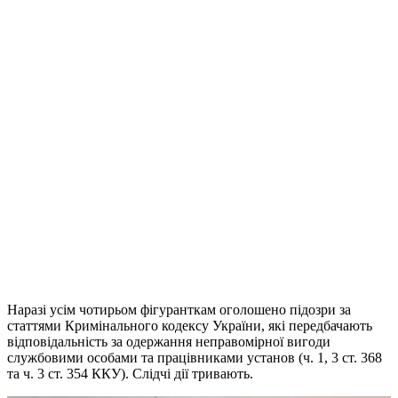
Наразі усім чотирьом фігуранткам оголошено підозри за
статтями Кримінального кодексу України, які передбачають
відповідальність за одержання неправомірної вигоди
службовими особами та працівниками установ (ч. 1, 3 ст. 368
та ч. 3 ст. 354 ККУ). Слідчі дії тривають.