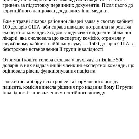
гривень за підготовку первинних документів. Після цього до
корупційного ланцюжка доєдналися інші медики.
Вже у травні лікарка районної лікарні взяла у своєму кабінеті
100 доларів США, аби справа швидше потрапила на розгляд
експертної команди. Згодом завідувачка відділення обласної
лікарні, яка очолювала цю експертну комісію, отримала у
службовому кабінеті найбільшу суму — 1500 доларів США за
безстрокове встановлення ІІ групи інвалідності.
Отримані кошти голова сховала у шухляду, а пізніше 500
доларів із них віддала іншій членкині експертної команди, що
оцінювала рівень функціонування пацієнта.
Тільки після збору всіх грошей та формального огляду
пацієнта, комісія винесла рішення про надання йому ІІ групи
інвалідності з призначенням постійного догляду.