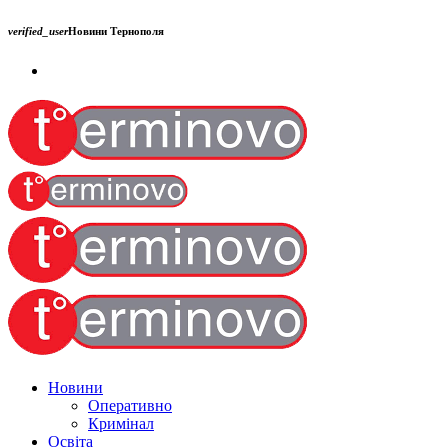
verified_user
Новини Тернополя
Новини
Оперативно
Кримінал
Освіта