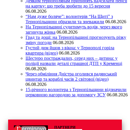
Деяким тернополянам припинять надсилати пенсії
на картку: що треба зробити до 15 вересня
06.08.2026
“Нам дуже боляче”: волонтерів “На Щиті” з
Тернопільщини образили та зневажили
06.08.2026
На Тернопільщині судитимуть водія, через якого
загинула жінка
06.08.2026
Град та дощі: на Тернопільщині прогнозують різку
зміну погоди
06.08.2026
Густий дим йшов з вікна: у Тернополі горіла
квартира (відео)
06.08.2026
Шестеро постраждалих, серед них – дитина: у
поліції назвали деталі страшної ДТП у Кременці
06.08.2026
Через обміління Дністра оголився радянський
цвинтар та кораблі часів 2 світової (відео)
06.08.2026
15-річного волонтера з Тернопільщини відзначили
церковною нагородою за допомогу ЗСУ
06.08.2026
ПАРТНЕРИ