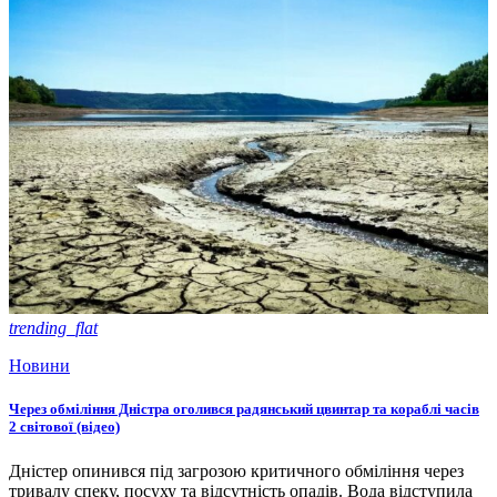
trending_flat
Новини
Через обміління Дністра оголився радянський цвинтар та кораблі часів
2 світової (відео)
Дністер опинився під загрозою критичного обміління через
тривалу спеку, посуху та відсутність опадів. Вода відступила