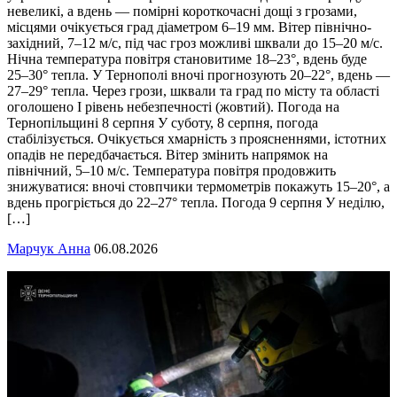
невеликі, а вдень — помірні короткочасні дощі з грозами,
місцями очікується град діаметром 6–19 мм. Вітер північно-
західний, 7–12 м/с, під час гроз можливі шквали до 15–20 м/с.
Нічна температура повітря становитиме 18–23°, вдень буде
25–30° тепла. У Тернополі вночі прогнозують 20–22°, вдень —
27–29° тепла. Через грози, шквали та град по місту та області
оголошено І рівень небезпечності (жовтий). Погода на
Тернопільщині 8 серпня У суботу, 8 серпня, погода
стабілізується. Очікується хмарність з проясненнями, істотних
опадів не передбачається. Вітер змінить напрямок на
північний, 5–10 м/с. Температура повітря продовжить
знижуватися: вночі стовпчики термометрів покажуть 15–20°, а
вдень прогріється до 22–27° тепла. Погода 9 серпня У неділю,
[…]
Марчук Анна
06.08.2026