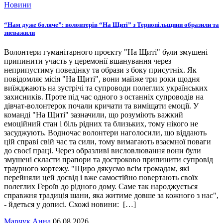
Новини
“Нам дуже боляче”: волонтерів “На Щиті” з Тернопільщини образили та
зневажили
Волонтери гуманітарного проєкту "На Щиті" були змушені
припинити участь у церемонії вшанування через
неприпустиму поведінку та образи з боку присутніх. Як
повідомляє місія "На Щиті", вони майже три роки щодня
виїжджають на зустрічі та супроводи полеглих українських
захисників. Проте під час одного з останніх супроводів на
дівчат-волонтерок почали кричати та виміщати емоції. У
команді "На Щиті" зазначили, що розуміють важкий
емоційний стан і біль рідних та близьких, тому нікого не
засуджують. Водночас волонтери наголосили, що віддають
цій справі свій час та сили, тому вимагають взаємної поваги
до своєї праці. Через образливі висловлювання вони були
змушені скласти прапори та достроково припинити супровід
траурного кортежу. "Щиро дякуємо всім громадам, які
перейняли цей досвід і вже самостійно повертають своїх
полеглих Героїв до рідного дому. Саме так народжується
справжня традиція шани, яка житиме довше за кожного з нас",
- йдеться у дописі. Схожі новини: […]
Марчук Анна
06.08.2026