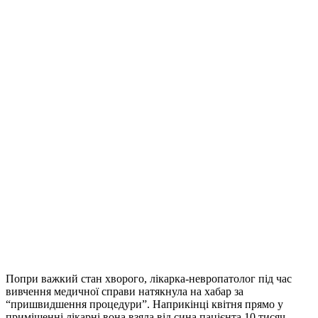
Попри важкий стан хворого, лікарка-невропатолог під час
вивчення медичної справи натякнула на хабар за
“пришвидшення процедури”. Наприкінці квітня прямо у
приміщенні лікарні вона взяла від сина пацієнта 10 тисяч