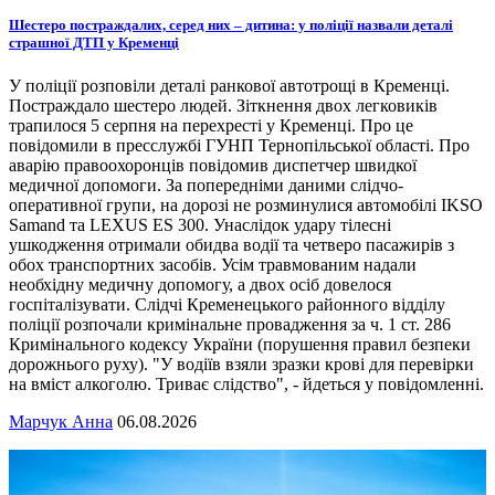
Шестеро постраждалих, серед них – дитина: у поліції назвали деталі
страшної ДТП у Кременці
У поліції розповіли деталі ранкової автотрощі в Кременці.
Постраждало шестеро людей. Зіткнення двох легковиків
трапилося 5 серпня на перехресті у Кременці. Про це
повідомили в пресслужбі ГУНП Тернопільської області. Про
аварію правоохоронців повідомив диспетчер швидкої
медичної допомоги. За попередніми даними слідчо-
оперативної групи, на дорозі не розминулися автомобілі IKSO
Samand та LEXUS ES 300. Унаслідок удару тілесні
ушкодження отримали обидва водії та четверо пасажирів з
обох транспортних засобів. Усім травмованим надали
необхідну медичну допомогу, а двох осіб довелося
госпіталізувати. Слідчі Кременецького районного відділу
поліції розпочали кримінальне провадження за ч. 1 ст. 286
Кримінального кодексу України (порушення правил безпеки
дорожнього руху). "У водіїв взяли зразки крові для перевірки
на вміст алкоголю. Триває слідство", - йдеться у повідомленні.
Марчук Анна
06.08.2026