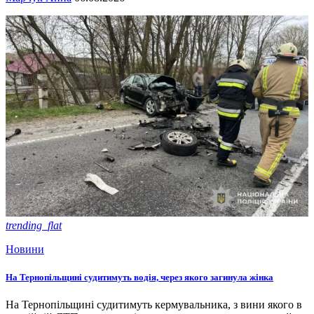
trending_flat
Новини
На Тернопільщині судитимуть водія, через якого загинула жінка
На Тернопільщині судитимуть кермувальника, з вини якого в