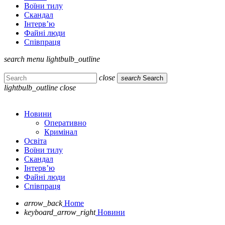
Воїни тилу
Скандал
Інтерв’ю
Файні люди
Співпраця
search
menu
lightbulb_outline
close
search
Search
lightbulb_outline
close
Новини
Оперативно
Кримінал
Освіта
Воїни тилу
Скандал
Інтерв’ю
Файні люди
Співпраця
arrow_back
Home
keyboard_arrow_right
Новини