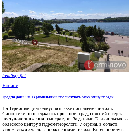
trending_flat
Новини
Град та дощі: на Тернопільщині прогнозують різку зміну погоди
На Тернопільщині очікується різке погіршення погоди.
Синоптики попереджають про грози, град, сильний вітер та
поступове зниження температури. За даними Тернопільського
обласного центру з гідрометеорології, 7 серпня, в області
утримається хмарна з проясненнями погода. Вночі пройдуть