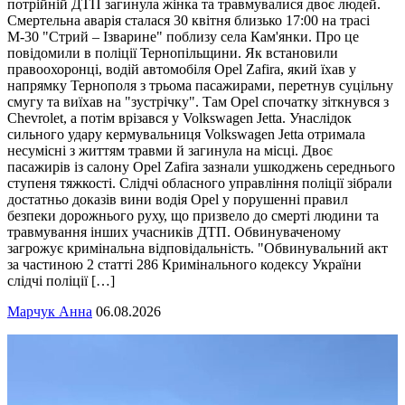
потрійній ДТП загинула жінка та травмувалися двоє людей.
Смертельна аварія сталася 30 квітня близько 17:00 на трасі
М-30 "Стрий – Ізварине" поблизу села Кам'янки. Про це
повідомили в поліції Тернопільщини. Як встановили
правоохоронці, водій автомобіля Opel Zafira, який їхав у
напрямку Тернополя з трьома пасажирами, перетнув суцільну
смугу та виїхав на "зустрічку". Там Opel спочатку зіткнувся з
Chevrolet, а потім врізався у Volkswagen Jetta. Унаслідок
сильного удару кермувальниця Volkswagen Jetta отримала
несумісні з життям травми й загинула на місці. Двоє
пасажирів із салону Opel Zafira зазнали ушкоджень середнього
ступеня тяжкості. Слідчі обласного управління поліції зібрали
достатньо доказів вини водія Opel у порушенні правил
безпеки дорожнього руху, що призвело до смерті людини та
травмування інших учасників ДТП. Обвинуваченому
загрожує кримінальна відповідальність. "Обвинувальний акт
за частиною 2 статті 286 Кримінального кодексу України
слідчі поліції […]
Марчук Анна
06.08.2026