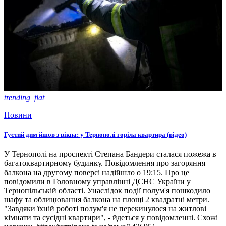
trending_flat
Новини
Густий дим йшов з вікна: у Тернополі горіла квартира (відео)
У Тернополі на проспекті Степана Бандери сталася пожежа в
багатоквартирному будинку. Повідомлення про загоряння
балкона на другому поверсі надійшло о 19:15. Про це
повідомили в Головному управлінні ДСНС України у
Тернопільській області. Унаслідок події полум'я пошкодило
шафу та облицювання балкона на площі 2 квадратні метри.
"Завдяки їхній роботі полум'я не перекинулося на житлові
кімнати та сусідні квартири", - йдеться у повідомленні. Схожі