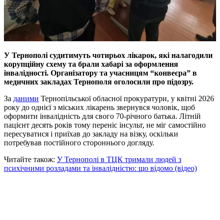
У Тернополі судитимуть чотирьох лікарок, які налагодили
корупційну схему та брали хабарі за оформлення
інвалідності. Організатору та учасницям “конвеєра” в
медичних закладах Тернополя оголосили про підозру.
За
даними
Тернопільської обласної прокуратури, у квітні 2026
року до однієї з міських лікарень звернувся чоловік, щоб
оформити інвалідність для свого 70-річного батька. Літній
пацієнт десять років тому переніс інсульт, не міг самостійно
пересуватися і приїхав до закладу на візку, оскільки
потребував постійного стороннього догляду.
Читайте також:
У Тернополі в ТЦК тримали людей з
психічними розладами та інвалідністю: що відомо (відео)